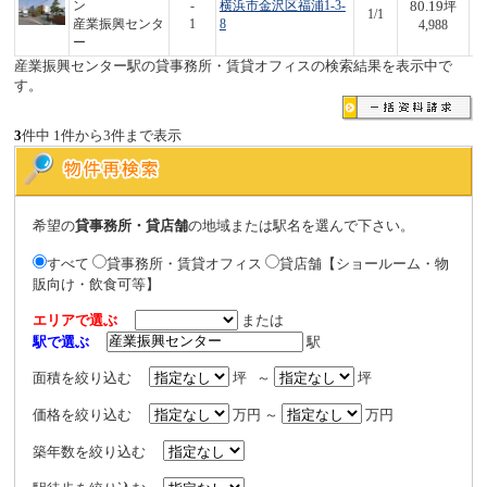
80.19
ン
-
横浜市金沢区福浦1-3-
坪
1/1
4
産業振興センタ
1
8
4,988
ー
産業振興センター駅の貸事務所・賃貸オフィスの検索結果を表示中で
す。
3
件中 1件から3件まで表示
希望の
貸事務所・貸店舗
の地域または駅名を選んで下さい。
すべて
貸事務所・賃貸オフィス
貸店舗【ショールーム・物
販向け・飲食可等】
エリアで選ぶ
または
駅で選ぶ
駅
面積を絞り込む
坪 ～
坪
価格を絞り込む
万円 ～
万円
築年数を絞り込む