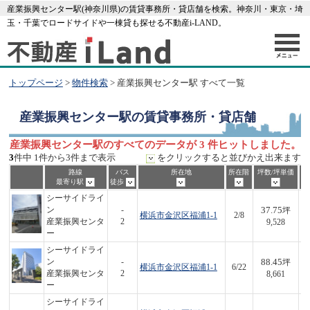
産業振興センター駅(神奈川県)の賃貸事務所・貸店舗を検索。神奈川・東京・埼
玉・千葉でロードサイドや一棟貸も探せる不動産i-LAND。
トップページ
>
物件検索
> 産業振興センター駅 すべて一覧
産業振興センター駅
の賃貸事務所・貸店舗
産業振興センター駅のすべてのデータが 3 件ヒットしました。
3
件中 1件から3件まで表示
をクリックすると並びかえ出来ます
路線
バス
所在地
所在階
坪数/坪単価
最寄り駅
徒歩
シーサイドライ
37.75
ン
-
坪
横浜市金沢区福浦1-1
2/8
3
産業振興センタ
2
9,528
ー
シーサイドライ
88.45
ン
-
坪
横浜市金沢区福浦1-1
6/22
7
産業振興センタ
2
8,661
ー
シーサイドライ