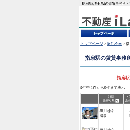
指扇駅(埼玉県)の賃貸事務所
トップページ
>
物件検索
> 
指扇駅
の賃貸事務
指扇駅
9
件中 1件から9件まで表示
路線
バ
最寄り駅
徒
JR川越線
指扇