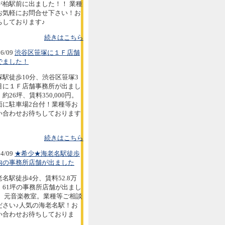
が柏駅前に出ました！！ 業種
お気軽にお問合せ下さい！お
ちしております♪
続きはこちら
6/09
渋谷区笹塚に１Ｆ店舗
でました！
塚駅徒歩10分、渋谷区笹塚3
目に１Ｆ店舗事務所が出まし
約26坪、賃料350,000円。
面に駐車場2台付！業種等お
い合わせお待ちしております
続きはこちら
4/09
★希少★海老名駅徒歩
内の事務所店舗が出ました
老名駅徒歩4分、賃料52.8万
。61坪の事務所店舗が出まし
。 元音楽教室。業種等ご相談
ださい♪人気の海老名駅！お
い合わせお待ちしておりま
。