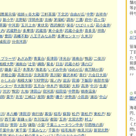
舗
等
待
国際展示場
/
祖師ヶ谷大蔵
/
三軒茶屋
/
下北沢
/
自由が丘
/
中野
/
吉祥寺
/
田
/
新小平
/
北野駅
/
浮間舟渡
/
京橋
/
茅場町
/
調布
/
三鷹
/
府中
/
恋ヶ窪
/
草園
/
中河原
/
玉川上水
/
東伏見
/
西武柳沢
/
保谷
/
ひばりヶ丘
/
花小金井
/
之内
/
武蔵野台
/
多摩境
/
武蔵境
/
東小金井
/
武蔵小金井
/
喜多見
/
拝島
/
0
無
/
豊田
/
高幡不動
/
八王子みなみ野
/
多摩センター
/
久米川
/
が
城長沼
/
分倍河原
/
笹
丁
た！
まプラーザ
/
あざみ野
/
青葉台
/
長津田
/
洋光台
/
港南台
/
鴨居
/
二俣川
/
前
相模大野
/
湘南台
/
辻堂
/
綱島
/
菊名
/
日吉
/
武蔵小杉
/
溝の口
/
問
沢
/
鎌倉
/
逗子
/
本厚木
/
海老名
/
いずみ中央
/
ゆめが丘
/
南万騎が原
/
♪♪
岸根公園
/
高座渋谷
/
京急富岡
/
黒川駅
/
藤沢本町
/
善行
/
六会日大前
/
かしわ台
/
相模大塚
/
YRP野比
/
堀ノ内
/
追浜
/
田浦
/
下飯田
/
南部市場
/
センター
/
市大医学部
/
五月台
/
仲木戸
/
鶴見駅
/
大和
/
高津
/
中川
/
生麦
/
田
/
渋沢
/
鴨宮
/
久地
/
津田山
/
宿河原
/
稲田堤
/
中野島
/
鶴巻温泉
/
0
鶴間
/
栗平
/
衣笠
/
三崎口
/
座間
/
秦野
/
磯子
/
伊勢原
/
小田原
/
瀬谷
/
中山
/
圏
海
円
市川
/
本八幡
/
津田沼
/
南行徳
/
幕張
/
稲毛
/
蘇我
/
松戸
/
新松戸
/
東松戸
/
柏
/
た
川
/
西千葉
/
新鎌ヶ谷
/
市川塩浜
/
都賀
/
五井
/
北習志野
/
村上
/
く
勝田台
/
誉田
/
土気
/
鎌取
/
小室
/
千葉ニュータウン中央
/
印西牧の原
/
問
千葉中央
/
東千葉
/
千葉みなと
/
千葉寺
/
稲毛海岸
/
検見川浜
/
新習志野
/
す
馬場
/
柏たなか
/
柏の葉キャンパス
/
流山おおたかの森
/