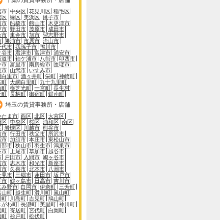
葉市
中央区
花見川区
稲毛区
葉区
緑区
美浜区
銚子市
川市
船橋市
館山市
木更津市
戸市
野田市
茂原市
成田市
倉市
東金市
旭市
習志野市
市
勝浦市
市原市
流山市
千代市
我孫子市
鴨川市
ケ谷市
君津市
富津市
浦安市
街道市
袖ケ浦市
八街市
印西市
井市
富里市
南房総市
匝瑳市
取市
山武市
いすみ市
網白里市
酒々井町
栄町
神崎町
古町
大網白里町
九十九里町
山町
横芝光町
一宮町
長生村
子町
長柄町
御宿町
鋸南町
埼玉の賃貸事務所・店舗
いたま市
西区
北区
大宮区
沼区
中央区
桜区
浦和区
南区
区
岩槻区
川越市
熊谷市
口市
行田市
秩父市
所沢市
能市
加須市
本庄市
東松山市
日部市
狭山市
羽生市
鴻巣市
谷市
上尾市
草加市
越谷市
市
戸田市
入間市
鳩ヶ谷市
霞市
志木市
和光市
新座市
川市
久喜市
北本市
八潮市
士見市
三郷市
蓮田市
坂戸市
手市
鶴ヶ島市
日高市
吉川市
じみ野市
白岡市
伊奈町
三芳町
呂山町
越生町
滑川町
嵐山町
川町
川島町
吉見町
鳩山町
きがわ町
長瀞町
美里町
神川町
里町
寄居町
宮代町
白岡町
橋町
杉戸町
松伏町