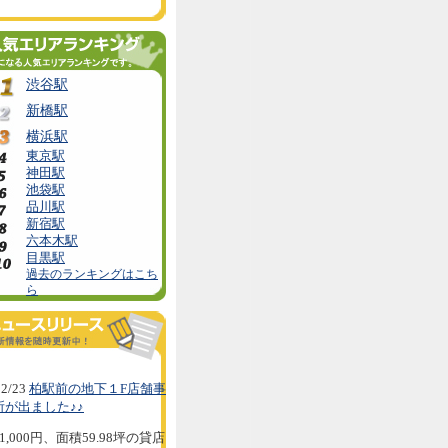
渋谷駅
新橋駅
横浜駅
東京駅
神田駅
池袋駅
品川駅
新宿駅
六本木駅
目黒駅
過去のランキングはこち
ら
2/23
柏駅前の地下１F店舗事
所が出ました♪♪
1,000円、面積59.98坪の貸店