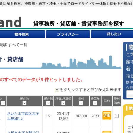
・貸店舗を検索。神奈川・東京・埼玉・千葉でロードサイドや一棟貸も探せる不動産i-
貸事務所・貸店舗・賃貸事務所を探す
指扇駅 すべて一覧
ご
所・貸店舗
舗
着
括
のすべてのデータが 9 件ヒットしました。
物件
ら担
をクリックすると並びかえ出来ます
ス
所在地
所在階
坪数/坪単価
賃料
竣工年
資料
詳細
歩
請求
25.41
-
さいたま市西区大字
坪
1/2
307,000
2023
1
土屋584-3
12,082
ご
貸