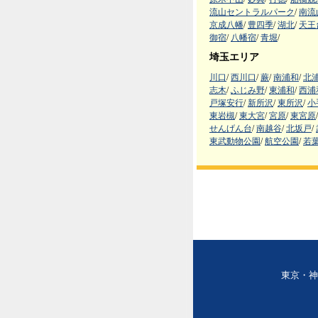
流山セントラルパーク
/
南流
京成八幡
/
豊四季
/
湖北
/
天王
御宿
/
八幡宿
/
青堀
/
埼玉エリア
川口
/
西川口
/
蕨
/
南浦和
/
北
志木
/
ふじみ野
/
東浦和
/
西浦
戸塚安行
/
新所沢
/
東所沢
/
小
東岩槻
/
東大宮
/
宮原
/
東宮原
/
せんげん台
/
南越谷
/
北坂戸
/
東武動物公園
/
航空公園
/
若
東京・神