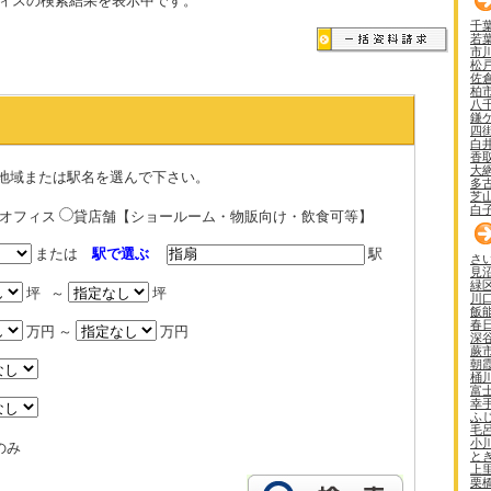
ィスの検索結果を表示中です。
千
若
市
松
佐
柏
八
鎌
四
白
香
大
地域または駅名を選んで下さい。
多
芝
白
貸オフィス
貸店舗【ショールーム・物販向け・飲食可等】
または
駅で選ぶ
駅
さ
見
緑
坪 ～
坪
川
飯
春
万円 ～
万円
深
蕨
朝
桶
富
幸
ふ
毛
小
のみ
と
上
栗