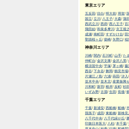
東京エリア
五反田
/
目白
/
明大前
/
用賀
/
国立
/
立川
/
八王子
/
大森
/
蒲
西武立川
/
西府
/
西八王子
/
百
飛田給
/
和泉多摩川
/
京王堀
成瀬
/
南町田
/
すずかけ台
/
田
聖蹟桜ヶ丘
/
柴崎
/
矢野口
/
稲
神奈川エリア
川崎
/
関内
/
石川町
/
山手
/
た
仲町台
/
金沢文庫
/
金沢八景
/
横須賀中央
/
平塚
/
茅ヶ崎
/
藤
西谷
/
下永谷
/
舞岡
/
鶴見市場
/
片瀬江ノ島
/
六浦
/
蒔田
/
汐入
/
並木中央
/
並木北
/
産業振興
川和町
/
新羽
/
根岸
/
反町
/
杉
いずみ野
/
古淵
/
生田
/
長後
/
千葉エリア
千葉
/
新浦安
/
西船橋
/
船橋
/
我孫子
/
成田
/
東船橋
/
新検見
八千代中央
/
八千代緑が丘
/
印旗日本医大
/
八柱
/
本千葉
/
原木中山
/
妙典
/
行徳
/
船橋競