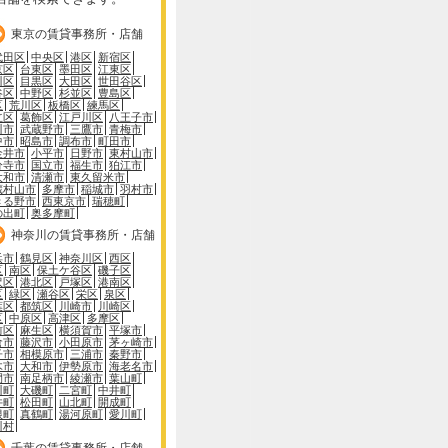
東京の賃貸事務所・店舗
代田区
中央区
港区
新宿区
京区
台東区
墨田区
江東区
川区
目黒区
大田区
世田谷区
谷区
中野区
杉並区
豊島区
区
荒川区
板橋区
練馬区
立区
葛飾区
江戸川区
八王子市
川市
武蔵野市
三鷹市
青梅市
中市
昭島市
調布市
町田市
金井市
小平市
日野市
東村山市
分寺市
国立市
福生市
狛江市
大和市
清瀬市
東久留米市
蔵村山市
多摩市
稲城市
羽村市
きる野市
西東京市
瑞穂町
の出町
奥多摩町
神奈川の賃貸事務所・店舗
浜市
鶴見区
神奈川区
西区
区
南区
保土ケ谷区
磯子区
沢区
港北区
戸塚区
港南区
区
緑区
瀬谷区
栄区
泉区
葉区
都筑区
川崎市
川崎区
区
中原区
高津区
多摩区
前区
麻生区
横須賀市
平塚市
倉市
藤沢市
小田原市
茅ヶ崎市
子市
相模原市
三浦市
秦野市
木市
大和市
伊勢原市
海老名市
間市
南足柄市
綾瀬市
葉山町
川町
大磯町
二宮町
中井町
井町
松田町
山北町
開成町
根町
真鶴町
湯河原町
愛川町
川村
千葉の賃貸事務所・店舗