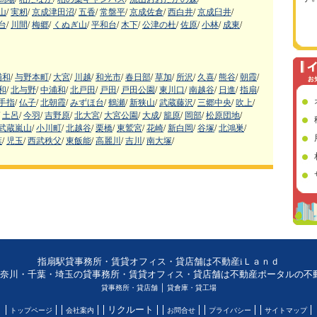
山
/
実籾
/
京成津田沼
/
五香
/
常盤平
/
京成佐倉
/
西白井
/
京成臼井
/
台
/
川間
/
梅郷
/
くぬぎ山
/
平和台
/
木下
/
公津の杜
/
佐原
/
小林
/
成東
/
浦和
/
与野本町
/
大宮
/
川越
/
和光市
/
春日部
/
草加
/
所沢
/
久喜
/
熊谷
/
朝霞
/
和
/
北与野
/
中浦和
/
北戸田
/
戸田
/
戸田公園
/
東川口
/
南越谷
/
日進
/
指扇
/
手指
/
仏子
/
北朝霞
/
みずほ台
/
鶴瀬
/
新狭山
/
武蔵藤沢
/
三郷中央
/
吹上
/
土呂
/
今羽
/
吉野原
/
北大宮
/
大宮公園
/
大成
/
籠原
/
岡部
/
松原団地
/
武蔵嵐山
/
小川町
/
北越谷
/
栗橋
/
東鷲宮
/
花崎
/
新白岡
/
谷塚
/
北鴻巣
/
葉
/
児玉
/
西武秩父
/
東飯能
/
高麗川
/
吉川
/
南大塚
/
指扇駅貸事務所・賃貸オフィス・貸店舗は不動産iＬａｎｄ
奈川・千葉・埼玉の貸事務所・賃貸オフィス・貸店舗は不動産ポータルの不動産
｜
貸事務所・貸店舗
貸倉庫・貸工場
リクルート
トップページ
会社案内
お問合せ
プライバシー
サイトマップ