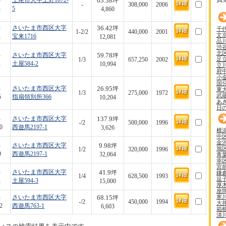
63.38
-
上尾市大字上野1072-
坪
-
308,000
2006
-
5
4,860
36.42
-
さいたま市西区大字
坪
千
1-2/2
440,000
2001
文
1
宝来1716
12,081
品
渋
北
59.78
-
さいたま市西区大字
坪
足
1/3
657,250
2002
1
土屋584-2
10,994
立
府
小
国
26.95
-
さいたま市西区大字
坪
東
1/3
275,000
1972
武
5
指扇領別所366
10,204
あ
日
137.9
-
さいたま市西区大字
坪
-/2
500,000
1996
0
西遊馬2197-1
3,626
横
中
金
9.98
-
さいたま市西区大字
坪
旭
1/2
320,000
1996
9
西遊馬2197-1
青
32,064
幸
宮
41.9
-
さいたま市西区大字
鎌
坪
1/4
628,500
1993
逗
1
土屋594-3
15,000
厚
座
寒
68.15
-
さいたま市西区大字
坪
-/2
450,000
1994
大
2
西遊馬763-1
6,603
箱
清