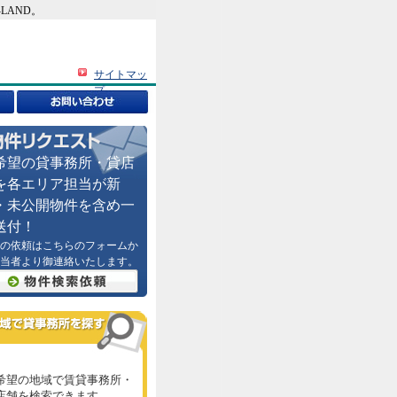
LAND。
サイトマッ
プ
希望の貸事務所・貸店
を各エリア担当が新
・未公開物件を含め一
送付！
の依頼はこちらのフォームか
当者より御連絡いたします。
希望の地域で賃貸事務所・
店舗を検索できます。