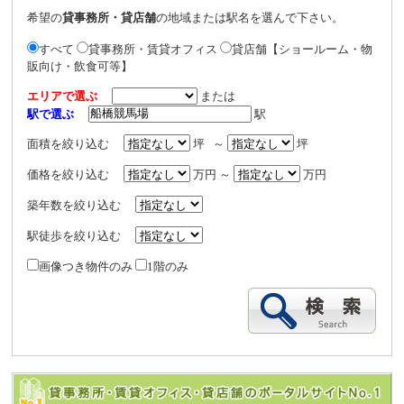
希望の
貸事務所・貸店舗
の地域または駅名を選んで下さい。
すべて
貸事務所・賃貸オフィス
貸店舗【ショールーム・物
販向け・飲食可等】
エリアで選ぶ
または
駅で選ぶ
駅
面積を絞り込む
坪 ～
坪
価格を絞り込む
万円 ～
万円
築年数を絞り込む
駅徒歩を絞り込む
画像つき物件のみ
1階のみ