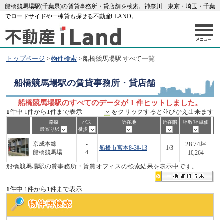
船橋競馬場駅(千葉県)の賃貸事務所・貸店舗を検索。神奈川・東京・埼玉・千葉
でロードサイドや一棟貸も探せる不動産i-LAND。
トップページ
>
物件検索
> 船橋競馬場駅 すべて一覧
船橋競馬場駅
の賃貸事務所・貸店舗
船橋競馬場駅のすべてのデータが 1 件ヒットしました。
1
件中 1件から1件まで表示
をクリックすると並びかえ出来ます
路線
バス
所在地
所在階
坪数/坪単価
最寄り駅
徒歩
28.74
京成本線
-
坪
船橋市宮本8-30-13
1/3
2
船橋競馬場
4
10,264
船橋競馬場駅の貸事務所・賃貸オフィスの検索結果を表示中です。
1
件中 1件から1件まで表示