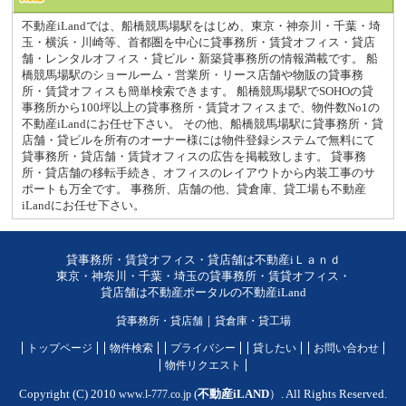
不動産iLandでは、船橋競馬場駅をはじめ、東京・神奈川・千葉・埼
玉・横浜・川崎等、首都圏を中心に貸事務所・賃貸オフィス・貸店
舗・レンタルオフィス・貸ビル・新築貸事務所の情報満載です。 船
橋競馬場駅のショールーム・営業所・リース店舗や物販の貸事務
所・賃貸オフィスも簡単検索できます。 船橋競馬場駅でSOHOの貸
事務所から100坪以上の貸事務所・賃貸オフィスまで、物件数No1の
不動産iLandにお任せ下さい。 その他、船橋競馬場駅に貸事務所・貸
店舗・貸ビルを所有のオーナー様には物件登録システムで無料にて
貸事務所・貸店舗・賃貸オフィスの広告を掲載致します。 貸事務
所・貸店舗の移転手続き、オフィスのレイアウトから内装工事のサ
ポートも万全です。 事務所、店舗の他、貸倉庫、貸工場も不動産
iLandにお任せ下さい。
貸事務所・賃貸オフィス・貸店舗は不動産iＬａｎｄ
東京・神奈川・千葉・埼玉の貸事務所・賃貸オフィス・
貸店舗は不動産ポータルの不動産iLand
貸事務所・貸店舗
｜
貸倉庫・貸工場
トップページ
物件検索
プライバシー
貸したい
お問い合わせ
物件リクエスト
Copyright (C) 2010
www.l-777.co.jp
(
不動産iLAND
）. All Rights Reserved.