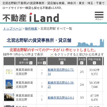
北習志野駅(千葉県)の賃貸事務所・貸店舗を検索。神奈川・東京・埼玉・千葉で
ロードサイドや一棟貸も探せる不動産i-LAND。
トップページ
>
物件検索
> 北習志野駅 すべて一覧
北習志野駅
の賃貸事務所・貸店舗
北習志野駅のすべてのデータが 12 件ヒットしました。
12
件中 1件から12件まで表示
をクリックすると並びかえ出来ます
路線
バス
所在地
所在階
坪数/坪単価
最寄り駅
徒歩
33.62
東葉高速鉄道
-
船橋市習志野台2-72-
坪
2/5
3
北習志野
7
14
9,372
50.35
東葉高速鉄道
-
船橋市習志野台1-34-
坪
2/4
3
北習志野
3
25
7,646
47.5
東葉高速鉄道
-
坪
船橋市習志野台2-6-1
3/3
4
北習志野
1
8,470