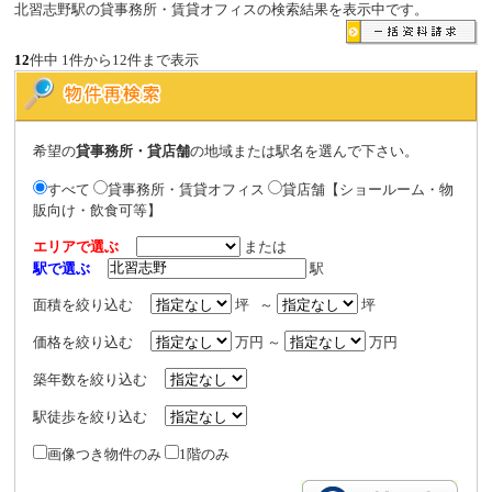
北習志野駅の貸事務所・賃貸オフィスの検索結果を表示中です。
12
件中 1件から12件まで表示
希望の
貸事務所・貸店舗
の地域または駅名を選んで下さい。
すべて
貸事務所・賃貸オフィス
貸店舗【ショールーム・物
販向け・飲食可等】
エリアで選ぶ
または
駅で選ぶ
駅
面積を絞り込む
坪 ～
坪
価格を絞り込む
万円 ～
万円
築年数を絞り込む
駅徒歩を絞り込む
画像つき物件のみ
1階のみ