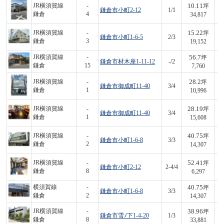
10.11
JR横須賀線
-
坪
鎌倉市小町2-12
1/1
3
鎌倉
4
34,817
15.22
JR横須賀線
-
坪
鎌倉市小町1-6-5
2/3
2
鎌倉
3
19,152
56.7
JR横須賀線
-
坪
鎌倉市材木座1-11-12
-/2
4
鎌倉
15
7,760
28.2
JR横須賀線
-
坪
鎌倉市御成町11-40
3/4
3
鎌倉
1
10,996
28.19
JR横須賀線
-
坪
鎌倉市御成町11-40
3/4
4
鎌倉
1
15,608
40.75
JR横須賀線
-
坪
鎌倉市小町1-6-8
3/3
5
鎌倉
2
14,307
52.41
JR横須賀線
-
坪
鎌倉市小町2-12
2-4/4
3
鎌倉
8
6,297
40.75
横須賀線
-
坪
鎌倉市小町1-6-8
3/3
5
鎌倉
2
14,307
38.96
JR横須賀線
-
坪
鎌倉市雪ﾉ下1-4-20
1/3
1,
鎌倉
8
33,881