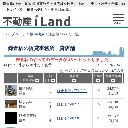
鎌倉駅(神奈川県)の賃貸事務所・貸店舗を検索。神奈川・東京・埼玉・千葉でロ
ードサイドや一棟貸も探せる不動産i-LAND。
トップページ
>
物件検索
> 鎌倉駅 すべて一覧
鎌倉駅
の賃貸事務所・貸店舗
鎌倉駅のすべてのデータが 46 件ヒットしました。
46
件中 1件から30件まで表示
1
|
2
Next≫
をクリックすると並びかえ出来ます
路線
バス
所在地
所在階
坪数/坪単価
最寄り駅
徒歩
34.87
横須賀線
-
坪
鎌倉市雪ノ下1-9-21
4/4
4
鎌倉
7
11,769
45.7
横須賀線
-
坪
鎌倉市小町2-7-27
1/2
2,
鎌倉
4
48,140
35.73
JR横須賀線
-
坪
鎌倉市小町2-8
3/5
8
鎌倉
4
23,100