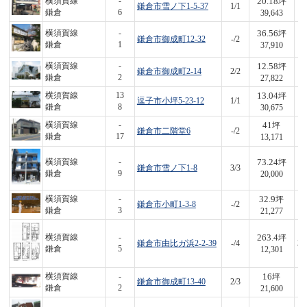
20.18
横須賀線
-
坪
鎌倉市雪ノ下1-5-37
1/1
8
鎌倉
6
39,643
36.56
横須賀線
-
坪
鎌倉市御成町12-32
-/2
1,
鎌倉
1
37,910
12.58
横須賀線
-
坪
鎌倉市御成町2-14
2/2
3
鎌倉
2
27,822
13.04
横須賀線
13
坪
逗子市小坪5-23-12
1/1
4
鎌倉
8
30,675
41
横須賀線
-
坪
鎌倉市二階堂6
-/2
5
鎌倉
17
13,171
73.24
横須賀線
-
坪
鎌倉市雪ノ下1-8
3/3
1,
鎌倉
9
20,000
32.9
横須賀線
-
坪
鎌倉市小町1-3-8
-/2
7
鎌倉
3
21,277
263.4
横須賀線
-
坪
鎌倉市由比ガ浜2-2-39
-/4
3,
鎌倉
5
12,301
16
横須賀線
-
坪
鎌倉市御成町13-40
2/3
3
鎌倉
2
21,600