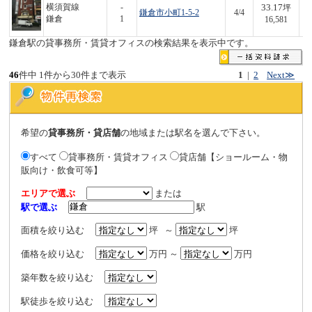
33.17
横須賀線
-
坪
鎌倉市小町1-5-2
4/4
5
鎌倉
1
16,581
鎌倉駅の貸事務所・賃貸オフィスの検索結果を表示中です。
46
件中 1件から30件まで表示
1
|
2
Next≫
希望の
貸事務所・貸店舗
の地域または駅名を選んで下さい。
すべて
貸事務所・賃貸オフィス
貸店舗【ショールーム・物
販向け・飲食可等】
エリアで選ぶ
または
駅で選ぶ
駅
面積を絞り込む
坪 ～
坪
価格を絞り込む
万円 ～
万円
築年数を絞り込む
駅徒歩を絞り込む