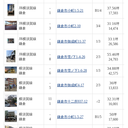
37.56
JR横須賀線
-
坪
鎌倉市小町1-5-21
B1/4
6
鎌倉
1
17,593
31.16
JR横須賀線
-
坪
鎌倉市小町2-10
3/4
4
鎌倉
3
14,474
33.1
JR横須賀線
-
坪
鎌倉市御成町11-37
1/3
8
鎌倉
1
26,586
55.46
JR横須賀線
-
坪
鎌倉市雪ﾉ下1-4-26
2/3
1,
鎌倉
8
24,793
34.88
横須賀線
-
坪
鎌倉市雪ノ下1-6-28
1/3
1,
鎌倉
6
42,575
36
横須賀線
-
坪
鎌倉市御成町4-17
2/3
4
鎌倉
5
13,833
32.31
横須賀線
11
坪
鎌倉市十二所937-12
-/2
5
鎌倉
1
16,001
50
横須賀線
-
坪
鎌倉市小町1-5-27
B1/5
8
鎌倉
4
17,600