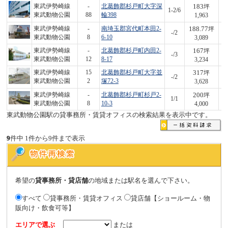
183
東武伊勢崎線
-
北葛飾郡杉戸町大字深
坪
1-2/6
3
東武動物公園
88
輪398
1,963
188.77
東武伊勢崎線
-
南埼玉郡宮代町本田2-
坪
-/2
5
東武動物公園
8
6-10
3,089
167
東武伊勢崎線
-
北葛飾郡杉戸町内田2-
坪
-/3
5
東武動物公園
12
8-17
3,234
317
東武伊勢崎線
15
北葛飾郡杉戸町大字並
坪
-/2
1,
東武動物公園
2
塚72-3
3,628
200
東武伊勢崎線
-
北葛飾郡杉戸町杉戸2-
坪
1/1
8
東武動物公園
8
10-3
4,000
東武動物公園駅の貸事務所・賃貸オフィスの検索結果を表示中です。
9
件中 1件から9件まで表示
希望の
貸事務所・貸店舗
の地域または駅名を選んで下さい。
すべて
貸事務所・賃貸オフィス
貸店舗【ショールーム・物
販向け・飲食可等】
エリアで選ぶ
または