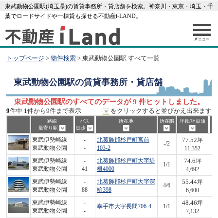
東武動物公園駅(埼玉県)の賃貸事務所・貸店舗を検索。神奈川・東京・埼玉・千
葉でロードサイドや一棟貸も探せる不動産i-LAND。
トップページ
>
物件検索
> 東武動物公園駅 すべて一覧
東武動物公園駅
の賃貸事務所・貸店舗
東武動物公園駅のすべてのデータが 9 件ヒットしました。
9
件中 1件から9件まで表示
をクリックすると並びかえ出来ます
路線
バス
所在地
所在階
坪数/坪単価
最寄り駅
徒歩
77.52
東武伊勢崎線
-
北葛飾郡杉戸町宮前
坪
-/2
8
東武動物公園
-
103-2
11,352
74.6
東武伊勢崎線
-
北葛飾郡杉戸町大字堤
坪
1/1
3
東武動物公園
41
根4000
4,692
55.44
東武伊勢崎線
-
北葛飾郡杉戸町大字深
坪
4/6
3
東武動物公園
88
輪398
6,600
48.46
東武伊勢崎線
-
坪
幸手市大字長間706-4
1/1
3
東武動物公園
-
7,132