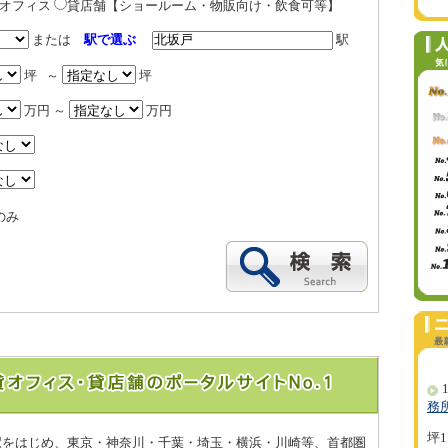
貸オフィス
貸店舗【ショールーム・物販向け・飲食可等】
または
駅で選ぶ
駅
坪 ～
坪
万円 ～
万円
のみ
1
務
坪1
戸駅をはじめ、東京・神奈川・千葉・埼玉・横浜・川崎等、首都圏