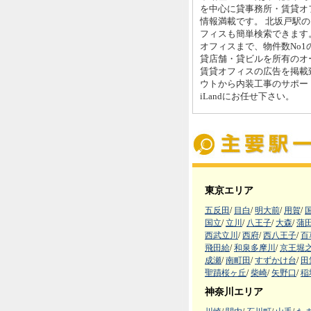
を中心に貸事務所・賃貸オ
情報満載です。 北坂戸駅
フィスも簡単検索できます。
オフィスまで、物件数No1
貸店舗・貸ビルを所有のオ
賃貸オフィスの広告を掲載
ウトから内装工事のサポー
iLandにお任せ下さい。
東京エリア
五反田
/
目白
/
明大前
/
用賀
/
国立
/
立川
/
八王子
/
大森
/
蒲
西武立川
/
西府
/
西八王子
/
百
飛田給
/
和泉多摩川
/
京王堀
成瀬
/
南町田
/
すずかけ台
/
田
聖蹟桜ヶ丘
/
柴崎
/
矢野口
/
稲
神奈川エリア