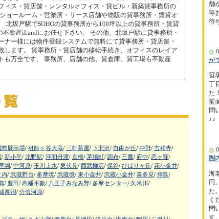
舗
フィス・貸店舗・レンタルオフィス・貸ビル・新築貸事務所の
等
のショールーム・営業所・リース店舗や物販の貸事務所・賃貸オ
待
 北坂戸駅でSOHOの貸事務所から100坪以上の貸事務所・賃貸
の不動産iLandにお任せ下さい。 その他、北坂戸駅に貸事務所・
ーナー様には物件登録システムで無料にて貸事務所・貸店舗・
致します。 貸事務所・貸店舗の移転手続き、オフィスのレイア
0
トも万全です。 事務所、店舗の他、貸倉庫、貸工場も不動産
が
笹
丁
た！
前
問
♪♪
国際展示場
/
祖師ヶ谷大蔵
/
三軒茶屋
/
下北沢
/
自由が丘
/
中野
/
吉祥寺
/
0
田
/
新小平
/
北野駅
/
浮間舟渡
/
京橋
/
茅場町
/
調布
/
三鷹
/
府中
/
恋ヶ窪
/
圏
草園
/
中河原
/
玉川上水
/
東伏見
/
西武柳沢
/
保谷
/
ひばりヶ丘
/
花小金井
/
海
之内
/
武蔵野台
/
多摩境
/
武蔵境
/
東小金井
/
武蔵小金井
/
喜多見
/
拝島
/
円
無
/
豊田
/
高幡不動
/
八王子みなみ野
/
多摩センター
/
久米川
/
た
城長沼
/
分倍河原
/
く
問
す