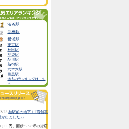
渋谷駅
新橋駅
横浜駅
東京駅
神田駅
池袋駅
品川駅
新宿駅
六本木駅
目黒駅
過去のランキングはこち
ら
2/23
柏駅前の地下１F店舗事
所が出ました♪♪
1,000円、面積59.98坪の貸店