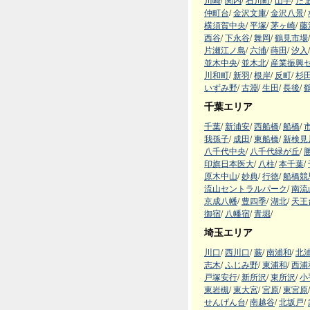
川崎
/
関内
/
石川町
/
山手
/
た
仲町台
/
金沢文庫
/
金沢八景
/
横須賀中央
/
平塚
/
茅ヶ崎
/
藤
西谷
/
下永谷
/
舞岡
/
鶴見市場
/
片瀬江ノ島
/
六浦
/
蒔田
/
汐入
/
並木中央
/
並木北
/
産業振興
川和町
/
新羽
/
根岸
/
反町
/
杉
いずみ野
/
古淵
/
生田
/
長後
/
千葉エリア
千葉
/
新浦安
/
西船橋
/
船橋
/
我孫子
/
成田
/
東船橋
/
新検見
八千代中央
/
八千代緑が丘
/
印旗日本医大
/
八柱
/
本千葉
/
原木中山
/
妙典
/
行徳
/
船橋競
流山セントラルパーク
/
南流
京成八幡
/
豊四季
/
湖北
/
天王
御宿
/
八幡宿
/
青堀
/
埼玉エリア
川口
/
西川口
/
蕨
/
南浦和
/
北
志木
/
ふじみ野
/
東浦和
/
西浦
戸塚安行
/
新所沢
/
東所沢
/
小
東岩槻
/
東大宮
/
宮原
/
東宮原
/
せんげん台
/
南越谷
/
北坂戸
/