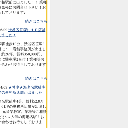
が柏駅前に出ました！！ 業種
お気軽にお問合せ下さい！お
ちしております♪
続きはこちら
6/09
渋谷区笹塚に１Ｆ店舗
でました！
塚駅徒歩10分、渋谷区笹塚3
目に１Ｆ店舗事務所が出まし
約26坪、賃料350,000円。
面に駐車場2台付！業種等お
い合わせお待ちしております
続きはこちら
4/09
★希少★海老名駅徒歩
内の事務所店舗が出ました
老名駅徒歩4分、賃料52.8万
。61坪の事務所店舗が出まし
。 元音楽教室。業種等ご相談
ださい♪人気の海老名駅！お
い合わせお待ちしておりま
。