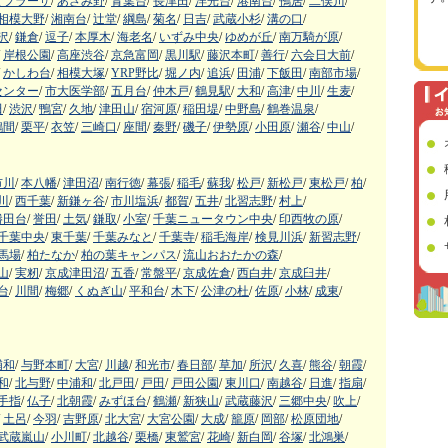
まプラーザ
/
あざみ野
/
青葉台
/
長津田
/
洋光台
/
港南台
/
鴨居
/
二俣川
/
相模大野
/
湘南台
/
辻堂
/
綱島
/
菊名
/
日吉
/
武蔵小杉
/
溝の口
/
沢
/
鎌倉
/
逗子
/
本厚木
/
海老名
/
いずみ中央
/
ゆめが丘
/
南万騎が原
/
岸根公園
/
高座渋谷
/
京急富岡
/
黒川駅
/
藤沢本町
/
善行
/
六会日大前
/
かしわ台
/
相模大塚
/
YRP野比
/
堀ノ内
/
追浜
/
田浦
/
下飯田
/
南部市場
/
センター
/
市大医学部
/
五月台
/
仲木戸
/
鶴見駅
/
大和
/
高津
/
中川
/
生麦
/
田
/
渋沢
/
鴨宮
/
久地
/
津田山
/
宿河原
/
稲田堤
/
中野島
/
鶴巻温泉
/
鶴間
/
栗平
/
衣笠
/
三崎口
/
座間
/
秦野
/
磯子
/
伊勢原
/
小田原
/
瀬谷
/
中山
/
市川
/
本八幡
/
津田沼
/
南行徳
/
幕張
/
稲毛
/
蘇我
/
松戸
/
新松戸
/
東松戸
/
柏
/
川
/
西千葉
/
新鎌ヶ谷
/
市川塩浜
/
都賀
/
五井
/
北習志野
/
村上
/
勝田台
/
誉田
/
土気
/
鎌取
/
小室
/
千葉ニュータウン中央
/
印西牧の原
/
千葉中央
/
東千葉
/
千葉みなと
/
千葉寺
/
稲毛海岸
/
検見川浜
/
新習志野
/
馬場
/
柏たなか
/
柏の葉キャンパス
/
流山おおたかの森
/
山
/
実籾
/
京成津田沼
/
五香
/
常盤平
/
京成佐倉
/
西白井
/
京成臼井
/
台
/
川間
/
梅郷
/
くぬぎ山
/
平和台
/
木下
/
公津の杜
/
佐原
/
小林
/
成東
/
浦和
/
与野本町
/
大宮
/
川越
/
和光市
/
春日部
/
草加
/
所沢
/
久喜
/
熊谷
/
朝霞
/
和
/
北与野
/
中浦和
/
北戸田
/
戸田
/
戸田公園
/
東川口
/
南越谷
/
日進
/
指扇
/
手指
/
仏子
/
北朝霞
/
みずほ台
/
鶴瀬
/
新狭山
/
武蔵藤沢
/
三郷中央
/
吹上
/
土呂
/
今羽
/
吉野原
/
北大宮
/
大宮公園
/
大成
/
籠原
/
岡部
/
松原団地
/
武蔵嵐山
/
小川町
/
北越谷
/
栗橋
/
東鷲宮
/
花崎
/
新白岡
/
谷塚
/
北鴻巣
/