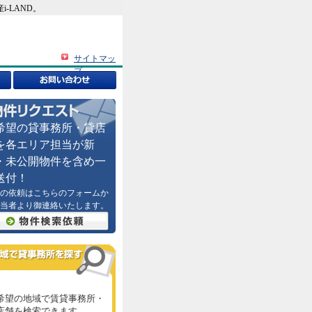
-LAND。
サイトマッ
プ
希望の貸事務所・貸店
を各エリア担当が新
・未公開物件を含め一
送付！
の依頼はこちらのフォームか
当者より御連絡いたします。
希望の地域で賃貸事務所・
店舗を検索できます。