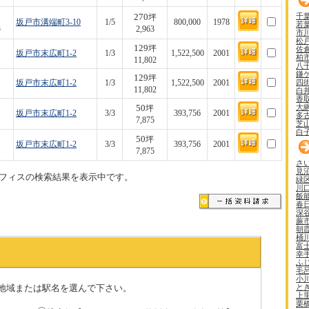
千
270
坪
坂戸市溝端町3-10
1/5
800,000
1978
若
3
2,963
市
松
129
坪
佐
坂戸市末広町1-2
1/3
1,522,500
2001
柏
1
11,802
八
鎌
129
坪
四
坂戸市末広町1-2
1/3
1,522,500
2001
1
11,802
白
香
大
50
坪
坂戸市末広町1-2
3/3
393,756
2001
多
1
7,875
芝
白
50
坪
坂戸市末広町1-2
3/3
393,756
2001
1
7,875
さ
見
フィスの検索結果を表示中です。
緑
川
飯
春
深
蕨
朝
桶
富
幸
ふ
毛
小
と
地域または駅名を選んで下さい。
上
栗