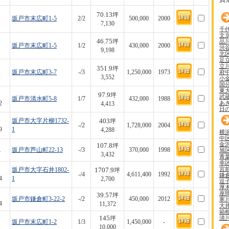
70.13
坪
坂戸市末広町1-5
2/2
500,000
2000
1
7,130
千
文
46.75
品
坪
坂戸市末広町1-5
1/2
430,000
2000
渋
1
9,198
北
足
立
351.9
坪
府
坂戸市末広町3-7
-/3
1,250,000
1973
2
3,552
小
国
東
97.9
坪
武
坂戸市清水町5-8
1/7
432,000
1988
あ
2
4,413
日
403
坂戸市大字片柳1732-
坪
-/2
1,728,000
2004
9
1
4,288
横
中
金
107.8
坪
坂戸市芦山町22-13
-/3
370,000
1998
旭
7
3,432
青
幸
宮
1707.9
坂戸市大字石井1802-
坪
-/4
4,611,400
1992
鎌
4
1
2,700
逗
厚
座
39.57
坪
坂戸市鎌倉町3-22-2
-/2
450,000
2012
寒
4
11,372
大
箱
145
清
坪
坂戸市末広町1-2
1/3
1,450,000
-
1
10,000