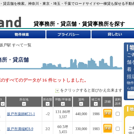
所・貸店舗を検索。神奈川・東京・埼玉・千葉でロードサイドや一棟貸も探せる不動産i
貸事務所・貸店舗・賃貸事務所を探す
北坂戸駅 すべて一覧
ご
務所・貸店舗
舗
着
括
のすべてのデータが 16 件ヒットしました。
物件
ら担
をクリックすると並びかえ出来ます
ス
所在地
所在階
坪数/坪単価
賃料
竣工年
資料
詳細
歩
請求
131.86
坪
坂戸市薬師町21-1
-/2
440,000
1986
8
3,337
60.5
坪
ご
坂戸市溝端町8-9
2/2
330,000
1983
7
5,455
貸