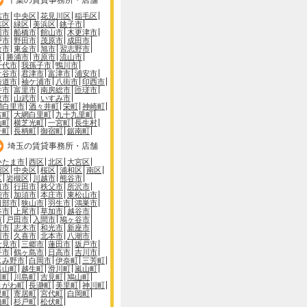
葉市
中央区
花見川区
稲毛区
葉区
緑区
美浜区
銚子市
川市
船橋市
館山市
木更津市
戸市
野田市
茂原市
成田市
倉市
東金市
旭市
習志野市
市
勝浦市
市原市
流山市
千代市
我孫子市
鴨川市
ケ谷市
君津市
富津市
浦安市
街道市
袖ケ浦市
八街市
印西市
井市
富里市
南房総市
匝瑳市
取市
山武市
いすみ市
網白里市
酒々井町
栄町
神崎町
古町
大網白里町
九十九里町
山町
横芝光町
一宮町
長生村
子町
長柄町
御宿町
鋸南町
埼玉の賃貸事務所・店舗
いたま市
西区
北区
大宮区
沼区
中央区
桜区
浦和区
南区
区
岩槻区
川越市
熊谷市
口市
行田市
秩父市
所沢市
能市
加須市
本庄市
東松山市
日部市
狭山市
羽生市
鴻巣市
谷市
上尾市
草加市
越谷市
市
戸田市
入間市
鳩ヶ谷市
霞市
志木市
和光市
新座市
川市
久喜市
北本市
八潮市
士見市
三郷市
蓮田市
坂戸市
手市
鶴ヶ島市
日高市
吉川市
じみ野市
白岡市
伊奈町
三芳町
呂山町
越生町
滑川町
嵐山町
川町
川島町
吉見町
鳩山町
きがわ町
長瀞町
美里町
神川町
里町
寄居町
宮代町
白岡町
橋町
杉戸町
松伏町