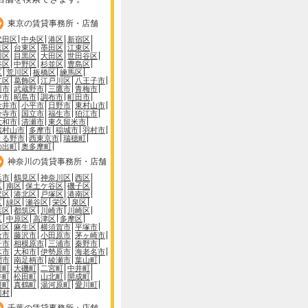
東京の賃貸事務所・店舗
代田区
中央区
港区
新宿区
京区
台東区
墨田区
江東区
川区
目黒区
大田区
世田谷区
谷区
中野区
杉並区
豊島区
区
荒川区
板橋区
練馬区
立区
葛飾区
江戸川区
八王子市
川市
武蔵野市
三鷹市
青梅市
中市
昭島市
調布市
町田市
金井市
小平市
日野市
東村山市
分寺市
国立市
福生市
狛江市
大和市
清瀬市
東久留米市
蔵村山市
多摩市
稲城市
羽村市
きる野市
西東京市
瑞穂町
の出町
奥多摩町
神奈川の賃貸事務所・店舗
浜市
鶴見区
神奈川区
西区
区
南区
保土ケ谷区
磯子区
沢区
港北区
戸塚区
港南区
区
緑区
瀬谷区
栄区
泉区
葉区
都筑区
川崎市
川崎区
区
中原区
高津区
多摩区
前区
麻生区
横須賀市
平塚市
倉市
藤沢市
小田原市
茅ヶ崎市
子市
相模原市
三浦市
秦野市
木市
大和市
伊勢原市
海老名市
間市
南足柄市
綾瀬市
葉山町
川町
大磯町
二宮町
中井町
井町
松田町
山北町
開成町
根町
真鶴町
湯河原町
愛川町
川村
千葉の賃貸事務所・店舗