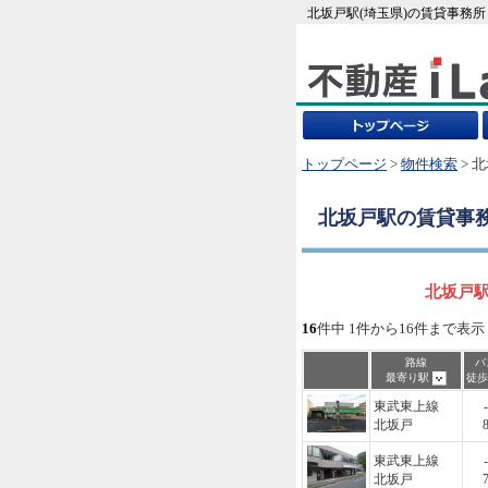
北坂戸駅(埼玉県)の賃貸事務
トップページ
>
物件検索
> 
北坂戸駅
の賃貸事
北坂戸駅
16
件中 1件から16件まで表示
路線
バ
最寄り駅
徒
東武東上線
-
北坂戸
東武東上線
-
北坂戸