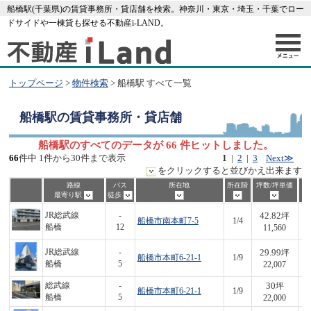
船橋駅(千葉県)の賃貸事務所・貸店舗を検索。神奈川・東京・埼玉・千葉でロー
ドサイドや一棟貸も探せる不動産i-LAND。
トップページ
>
物件検索
> 船橋駅 すべて一覧
船橋駅
の賃貸事務所・貸店舗
船橋駅のすべてのデータが 66 件ヒットしました。
66
件中 1件から30件まで表示
1
|
2
|
3
Next≫
をクリックすると並びかえ出来ます
路線
バス
所在地
所在階
坪数/坪単価
最寄り駅
徒歩
42.82
JR総武線
-
坪
船橋市南本町7-5
1/4
4
船橋
12
11,560
29.99
JR総武線
-
坪
船橋市本町6-21-1
1/9
6
船橋
5
22,007
30
総武線
-
坪
船橋市本町6-21-1
1/9
6
船橋
5
22,000