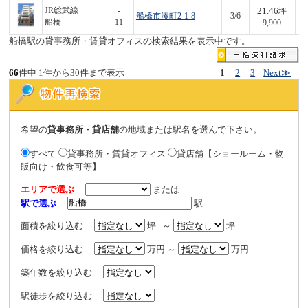
21.46
JR総武線
-
坪
船橋市湊町2-1-8
3/6
2
船橋
11
9,900
船橋駅の貸事務所・賃貸オフィスの検索結果を表示中です。
66
件中 1件から30件まで表示
1
|
2
|
3
Next≫
希望の
貸事務所・貸店舗
の地域または駅名を選んで下さい。
すべて
貸事務所・賃貸オフィス
貸店舗【ショールーム・物
販向け・飲食可等】
エリアで選ぶ
または
駅で選ぶ
駅
面積を絞り込む
坪 ～
坪
価格を絞り込む
万円 ～
万円
築年数を絞り込む
駅徒歩を絞り込む