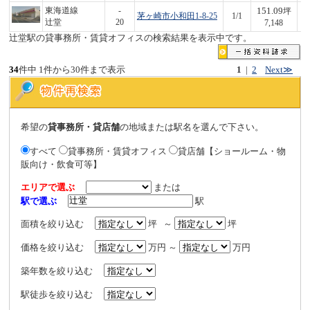
151.09
東海道線
-
坪
茅ヶ崎市小和田1-8-25
1/1
1,
辻堂
20
7,148
辻堂駅の貸事務所・賃貸オフィスの検索結果を表示中です。
34
件中 1件から30件まで表示
1
|
2
Next≫
希望の
貸事務所・貸店舗
の地域または駅名を選んで下さい。
すべて
貸事務所・賃貸オフィス
貸店舗【ショールーム・物
販向け・飲食可等】
エリアで選ぶ
または
駅で選ぶ
駅
面積を絞り込む
坪 ～
坪
価格を絞り込む
万円 ～
万円
築年数を絞り込む
駅徒歩を絞り込む