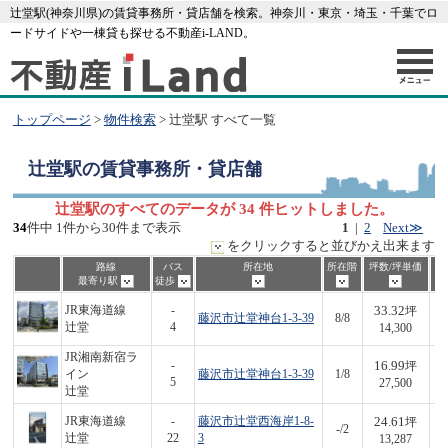
辻堂駅(神奈川県)の賃貸事務所・貸店舗を検索。神奈川・東京・埼玉・千葉でロ
ードサイドや一棟貸も探せる不動産i-LAND。
トップページ
>
物件検索
> 辻堂駅 すべて一覧
辻堂駅
の賃貸事務所・貸店舗
辻堂駅のすべてのデータが 34 件ヒットしました。
34
件中 1件から30件まで表示
1
|
2
Next≫
をクリックすると並びかえ出来ます
路線
バス
所在地
所在階
坪数/坪単価
最寄り駅
徒歩
33.32
JR東海道線
-
坪
藤沢市辻堂神台1-3-39
8/8
4
辻堂
4
14,300
JR湘南新宿ラ
16.99
-
坪
イン
藤沢市辻堂神台1-3-39
1/8
4
5
27,500
辻堂
24.61
JR東海道線
-
藤沢市辻堂西海岸1-8-
坪
-/2
3
辻堂
22
3
13,287