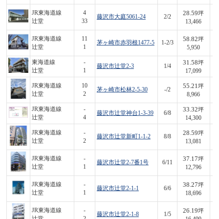
28.59
JR東海道線
4
坪
藤沢市大庭5061-24
2/2
3
辻堂
33
13,466
58.82
JR東海道線
11
坪
茅ヶ崎市赤羽根1477-5
1-2/3
3
辻堂
1
5,950
31.58
東海道線
-
坪
藤沢市辻堂2-3
1/4
5
辻堂
1
17,099
55.21
JR東海道線
10
坪
茅ヶ崎市松林2-5-30
-/2
4
辻堂
2
8,966
33.32
JR東海道線
-
坪
藤沢市辻堂神台1-3-39
6/8
4
辻堂
4
14,300
28.59
JR東海道線
-
坪
藤沢市辻堂新町1-1-2
8/8
3
辻堂
2
13,081
37.17
JR東海道線
-
坪
藤沢市辻堂2-7番1号
6/11
4
辻堂
1
12,796
38.27
JR東海道線
-
坪
藤沢市辻堂2-1-1
6/6
7
辻堂
1
18,696
26.19
JR東海道線
-
坪
藤沢市辻堂2-1-8
1/5
4
辻堂
2