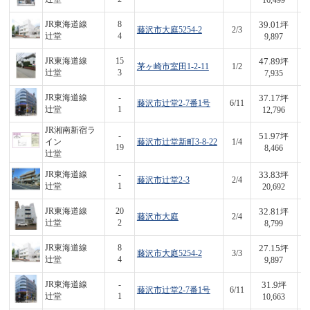
16,499
39.01
JR東海道線
8
坪
藤沢市大庭5254-2
2/3
3
辻堂
4
9,897
47.89
JR東海道線
15
坪
茅ヶ崎市室田1-2-11
1/2
3
辻堂
3
7,935
37.17
JR東海道線
-
坪
藤沢市辻堂2-7番1号
6/11
4
辻堂
1
12,796
JR湘南新宿ラ
51.97
-
坪
イン
藤沢市辻堂新町3-8-22
1/4
4
19
8,466
辻堂
33.83
JR東海道線
-
坪
藤沢市辻堂2-3
2/4
7
辻堂
1
20,692
32.81
JR東海道線
20
坪
藤沢市大庭
2/4
2
辻堂
2
8,799
27.15
JR東海道線
8
坪
藤沢市大庭5254-2
3/3
2
辻堂
4
9,897
31.9
JR東海道線
-
坪
藤沢市辻堂2-7番1号
6/11
3
辻堂
1
10,663