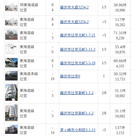
38.96
JR東海道線
8
坪
藤沢市大庭5254-2
1/3
4
辻堂
4
10,996
117
東海道線
8
坪
藤沢市大庭5254-2
-/3
1,
辻堂
4
10,262
71.31
東海道線
-
坪
藤沢市辻堂元町1-7-21
-/3
6
辻堂
5
9,239
35.4
東海道線
-
坪
藤沢市辻堂元町1-11-3
1/3
3
辻堂
6
10,876
99.66
東海道線
8
坪
藤沢市辻堂元町5-5-19
1/5
4
辻堂
1
4,335
39.32
東海道本線
-
坪
藤沢市辻堂6
1
5
辻堂
19
13,733
31.1
東海道線
-
坪
藤沢市辻堂新町1-1-2
2/8
3
辻堂
3
10,692
31.1
東海道線
-
坪
藤沢市辻堂新町1-1-2
2/8
3
辻堂
3
10,692
137
東海道線
-
坪
茅ヶ崎市小和田3-1-13
-/2
4
辻堂
14
3,153