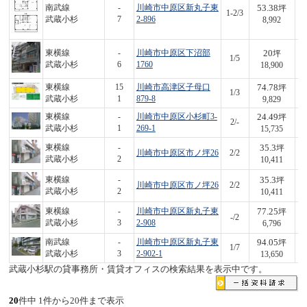
53.38
南武線
-
川崎市中原区新丸子東
坪
1-2/3
4
武蔵小杉
7
2-896
8,992
20
東横線
-
川崎市中原区下沼部
坪
1/5
3
武蔵小杉
6
1760
18,900
74.78
東横線
15
川崎市高津区子母口
坪
1/3
7
武蔵小杉
1
879-8
9,829
24.49
東横線
-
川崎市中原区小杉町3-
坪
2/-
3
武蔵小杉
1
269-1
15,735
35.3
東横線
-
坪
川崎市中原区市ノ坪26
2/2
3
武蔵小杉
2
10,411
35.3
東横線
-
坪
川崎市中原区市ノ坪26
2/2
3
武蔵小杉
2
10,411
77.25
東横線
-
川崎市中原区新丸子東
坪
-/2
5
武蔵小杉
3
2-908
6,796
94.05
南武線
-
川崎市中原区新丸子東
坪
1/7
1,
武蔵小杉
3
2-902-1
13,650
武蔵小杉駅の貸事務所・賃貸オフィスの検索結果を表示中です。
20
件中 1件から20件まで表示