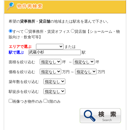
希望の
貸事務所・貸店舗
の地域または駅名を選んで下さい。
すべて
貸事務所・賃貸オフィス
貸店舗【ショールーム・物
販向け・飲食可等】
エリアで選ぶ
または
駅で選ぶ
駅
面積を絞り込む
坪 ～
坪
価格を絞り込む
万円 ～
万円
築年数を絞り込む
駅徒歩を絞り込む
画像つき物件のみ
1階のみ