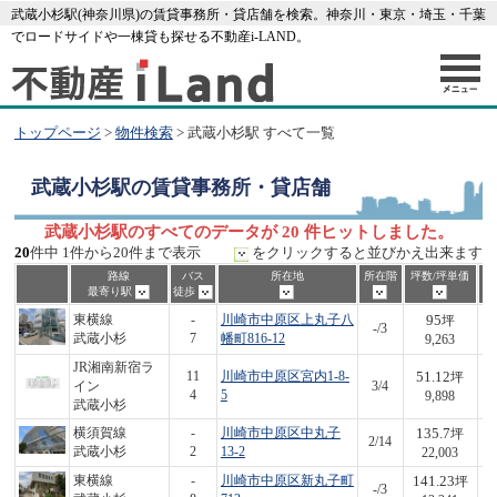
武蔵小杉駅(神奈川県)の賃貸事務所・貸店舗を検索。神奈川・東京・埼玉・千葉
でロードサイドや一棟貸も探せる不動産i-LAND。
トップページ
>
物件検索
> 武蔵小杉駅 すべて一覧
武蔵小杉駅
の賃貸事務所・貸店舗
武蔵小杉駅のすべてのデータが 20 件ヒットしました。
20
件中 1件から20件まで表示
をクリックすると並びかえ出来ます
路線
バス
所在地
所在階
坪数/坪単価
最寄り駅
徒歩
95
東横線
-
川崎市中原区上丸子八
坪
-/3
8
武蔵小杉
7
幡町816-12
9,263
JR湘南新宿ラ
51.12
11
川崎市中原区宮内1-8-
坪
イン
3/4
5
4
5
9,898
武蔵小杉
135.7
横須賀線
-
川崎市中原区中丸子
坪
2/14
2,
武蔵小杉
2
13-2
22,003
141.23
東横線
-
川崎市中原区新丸子町
坪
-/3
1,