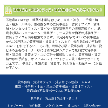
不動産iLandでは、武蔵小杉駅をはじめ、東京・神奈川・千葉・埼
玉・横浜・川崎等、首都圏を中心に貸事務所・賃貸オフィス・貸店
舗・レンタルオフィス・貸ビル・新築貸事務所の情報満載です。 武
蔵小杉駅のショールーム・営業所・リース店舗や物販の貸事務所・
賃貸オフィスも簡単検索できます。 武蔵小杉駅でSOHOの貸事務所
から100坪以上の貸事務所・賃貸オフィスまで、物件数No1の不動産
iLandにお任せ下さい。 その他、武蔵小杉駅に貸事務所・貸店舗・貸
ビルを所有のオーナー様には物件登録システムで無料にて貸事務
所・貸店舗・賃貸オフィスの広告を掲載致します。 貸事務所・貸店
舗の移転手続き、オフィスのレイアウトから内装工事のサポートも
万全です。 事務所、店舗の他、貸倉庫、貸工場も不動産iLandにお任
せ下さい。
貸事務所・賃貸オフィス・貸店舗は不動産iＬａｎｄ
東京・神奈川・千葉・埼玉の貸事務所・賃貸オフィス・
貸店舗は不動産ポータルの不動産iLand
貸事務所・貸店舗
｜
貸倉庫・貸工場
トップページ
物件検索
プライバシー
貸したい
お問い合わせ