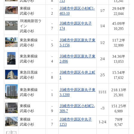
武蔵小杉
8
713
13,241
29.94
東横線
-
川崎市中原区小杉町1-
坪
1/7
6
武蔵小杉
2
403-10
22,044
JR湘南新宿ラ
45.09
-
川崎市中原区中丸子
坪
イン
1/4
4
7
174
10,295
武蔵小杉
117.2
東急東横線
-
川崎市中原区新丸子東
坪
1/2
3,
武蔵小杉
5
3-1156
32,999
34.36
東急東横線
-
川崎市中原区新丸子東
坪
2/4
4
武蔵小杉
4
2-896
13,053
15.54
東急目黒線
-
川崎市中原区今井上町
坪
2/5
2
武蔵小杉
8
1
17,632
218.13
東急東横線
-
川崎市中原区新丸子東
坪
11/11
5,
武蔵小杉
1
3-1200
25,301
151.25
東横線
-
川崎市中原区小杉町2-
坪
-/3
1,
武蔵小杉
9
309-7
6,909
79
東横線
-
川崎市中原区中丸子
坪
1-2/4
7
武蔵小杉
7
1253
9,747