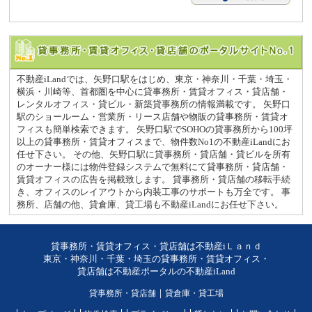
不動産iLandでは、矢野口駅をはじめ、東京・神奈川・千葉・埼玉・
横浜・川崎等、首都圏を中心に貸事務所・賃貸オフィス・貸店舗・
レンタルオフィス・貸ビル・新築貸事務所の情報満載です。 矢野口
駅のショールーム・営業所・リース店舗や物販の貸事務所・賃貸オ
フィスも簡単検索できます。 矢野口駅でSOHOの貸事務所から100坪
以上の貸事務所・賃貸オフィスまで、物件数No1の不動産iLandにお
任せ下さい。 その他、矢野口駅に貸事務所・貸店舗・貸ビルを所有
のオーナー様には物件登録システムで無料にて貸事務所・貸店舗・
賃貸オフィスの広告を掲載致します。 貸事務所・貸店舗の移転手続
き、オフィスのレイアウトから内装工事のサポートも万全です。 事
務所、店舗の他、貸倉庫、貸工場も不動産iLandにお任せ下さい。
貸事務所・賃貸オフィス・貸店舗は不動産iＬａｎｄ
東京・神奈川・千葉・埼玉の貸事務所・賃貸オフィス・
貸店舗は不動産ポータルの不動産iLand
貸事務所・貸店舗
｜
貸倉庫・貸工場