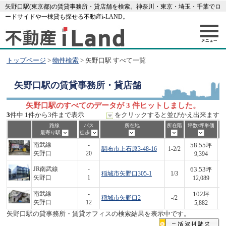
矢野口駅(東京都)の賃貸事務所・貸店舗を検索。神奈川・東京・埼玉・千葉でロ
ードサイドや一棟貸も探せる不動産i-LAND。
トップページ
>
物件検索
> 矢野口駅 すべて一覧
矢野口駅
の賃貸事務所・貸店舗
矢野口駅のすべてのデータが 3 件ヒットしました。
3
件中 1件から3件まで表示
をクリックすると並びかえ出来ます
路線
バス
所在地
所在階
坪数/坪単価
最寄り駅
徒歩
58.55
南武線
-
坪
調布市上石原3-48-16
1-2/2
5
矢野口
20
9,394
63.53
JR南武線
-
坪
稲城市矢野口305-1
1/3
7
矢野口
1
12,089
102
南武線
-
坪
稲城市矢野口2
-/2
6
矢野口
12
5,882
矢野口駅の貸事務所・賃貸オフィスの検索結果を表示中です。