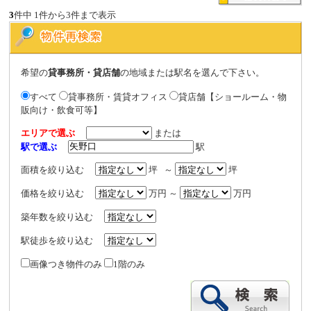
3
件中 1件から3件まで表示
希望の
貸事務所・貸店舗
の地域または駅名を選んで下さい。
すべて
貸事務所・賃貸オフィス
貸店舗【ショールーム・物
販向け・飲食可等】
エリアで選ぶ
または
駅で選ぶ
駅
面積を絞り込む
坪 ～
坪
価格を絞り込む
万円 ～
万円
築年数を絞り込む
駅徒歩を絞り込む
画像つき物件のみ
1階のみ