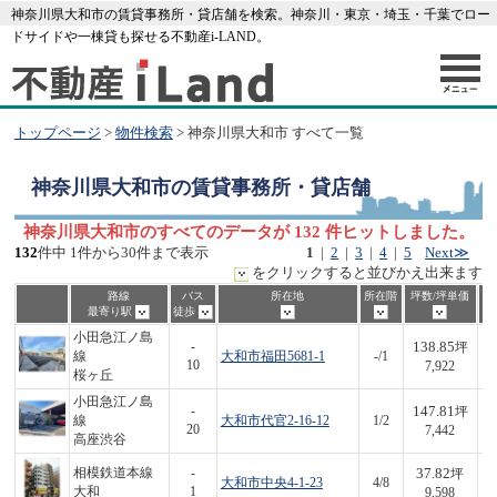
神奈川県大和市の賃貸事務所・貸店舗を検索。神奈川・東京・埼玉・千葉でロー
ドサイドや一棟貸も探せる不動産i-LAND。
トップページ
>
物件検索
> 神奈川県大和市 すべて一覧
神奈川県大和市
の賃貸事務所・貸店舗
神奈川県大和市のすべてのデータが 132 件ヒットしました。
132
件中 1件から30件まで表示
1
|
2
|
3
|
4
|
5
Next≫
をクリックすると並びかえ出来ます
路線
バス
所在地
所在階
坪数/坪単価
最寄り駅
徒歩
小田急江ノ島
138.85
-
坪
線
大和市福田5681-1
-/1
1,
10
7,922
桜ヶ丘
小田急江ノ島
147.81
-
坪
線
大和市代官2-16-12
1/2
1,
20
7,442
高座渋谷
37.82
相模鉄道本線
-
坪
大和市中央4-1-23
4/8
3
大和
1
9,598