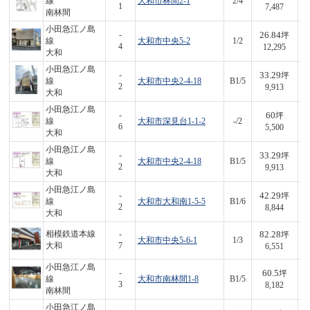
線
大和市林間2-1
2/4
2
1
7,487
南林間
小田急江ノ島
26.84
-
坪
線
大和市中央5-2
1/2
3
4
12,295
大和
小田急江ノ島
33.29
-
坪
線
大和市中央2-4-18
B1/5
3
2
9,913
大和
小田急江ノ島
60
-
坪
線
大和市深見台1-1-2
-/2
3
6
5,500
大和
小田急江ノ島
33.29
-
坪
線
大和市中央2-4-18
B1/5
3
2
9,913
大和
小田急江ノ島
42.29
-
坪
線
大和市大和南1-5-5
B1/6
3
2
8,844
大和
82.28
相模鉄道本線
-
坪
大和市中央5-6-1
1/3
5
大和
7
6,551
小田急江ノ島
60.5
-
坪
線
大和市南林間1-8
B1/5
4
3
8,182
南林間
小田急江ノ島