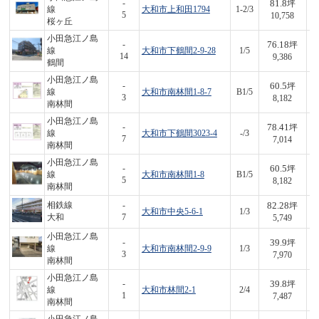
81.8
-
坪
線
大和市上和田1794
1-2/3
8
5
10,758
桜ヶ丘
小田急江ノ島
76.18
-
坪
線
大和市下鶴間2-9-28
1/5
7
14
9,386
鶴間
小田急江ノ島
60.5
-
坪
線
大和市南林間1-8-7
B1/5
4
3
8,182
南林間
小田急江ノ島
78.41
-
坪
線
大和市下鶴間3023-4
-/3
5
7
7,014
南林間
小田急江ノ島
60.5
-
坪
線
大和市南林間1-8
B1/5
4
5
8,182
南林間
82.28
相鉄線
-
坪
大和市中央5-6-1
1/3
4
大和
7
5,749
小田急江ノ島
39.9
-
坪
線
大和市南林間2-9-9
1/3
3
3
7,970
南林間
小田急江ノ島
39.8
-
坪
線
大和市林間2-1
2/4
2
1
7,487
南林間