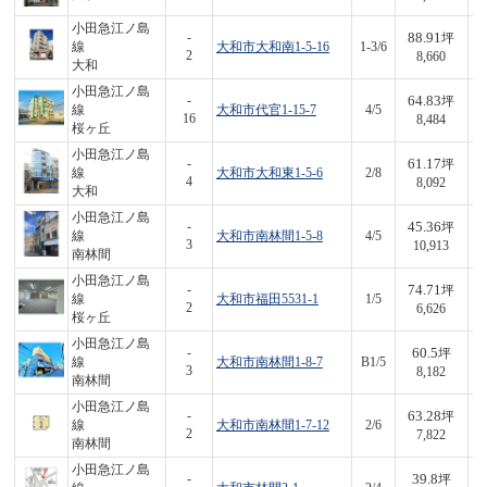
小田急江ノ島
88.91
-
坪
線
大和市大和南1-5-16
1-3/6
7
2
8,660
大和
小田急江ノ島
64.83
-
坪
線
大和市代官1-15-7
4/5
5
16
8,484
桜ヶ丘
小田急江ノ島
61.17
-
坪
線
大和市大和東1-5-6
2/8
4
4
8,092
大和
小田急江ノ島
45.36
-
坪
線
大和市南林間1-5-8
4/5
4
3
10,913
南林間
小田急江ノ島
74.71
-
坪
線
大和市福田5531-1
1/5
4
2
6,626
桜ヶ丘
小田急江ノ島
60.5
-
坪
線
大和市南林間1-8-7
B1/5
4
3
8,182
南林間
小田急江ノ島
63.28
-
坪
線
大和市南林間1-7-12
2/6
4
2
7,822
南林間
小田急江ノ島
39.8
-
坪