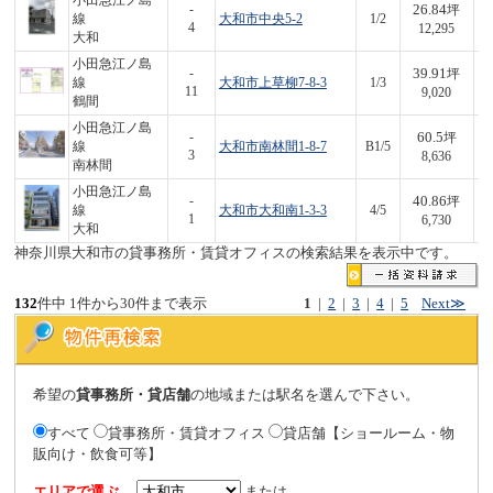
小田急江ノ島
26.84
-
坪
線
大和市中央5-2
1/2
3
4
12,295
大和
小田急江ノ島
39.91
-
坪
線
大和市上草柳7-8-3
1/3
3
11
9,020
鶴間
小田急江ノ島
60.5
-
坪
線
大和市南林間1-8-7
B1/5
5
3
8,636
南林間
小田急江ノ島
40.86
-
坪
線
大和市大和南1-3-3
4/5
2
1
6,730
大和
神奈川県大和市の貸事務所・賃貸オフィスの検索結果を表示中です。
132
件中 1件から30件まで表示
1
|
2
|
3
|
4
|
5
Next≫
希望の
貸事務所・貸店舗
の地域または駅名を選んで下さい。
すべて
貸事務所・賃貸オフィス
貸店舗【ショールーム・物
販向け・飲食可等】
エリアで選ぶ
または