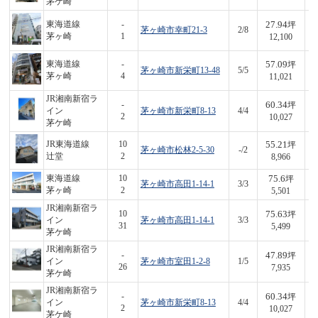
茅ケ崎
27.94
東海道線
-
坪
茅ヶ崎市幸町21-3
2/8
3
茅ヶ崎
1
12,100
57.09
東海道線
-
坪
茅ヶ崎市新栄町13-48
5/5
6
茅ヶ崎
4
11,021
JR湘南新宿ラ
60.34
-
坪
イン
茅ヶ崎市新栄町8-13
4/4
6
2
10,027
茅ケ崎
55.21
JR東海道線
10
坪
茅ヶ崎市松林2-5-30
-/2
4
辻堂
2
8,966
75.6
東海道線
10
坪
茅ヶ崎市高田1-14-1
3/3
4
茅ヶ崎
2
5,501
JR湘南新宿ラ
75.63
10
坪
イン
茅ヶ崎市高田1-14-1
3/3
4
31
5,499
茅ケ崎
JR湘南新宿ラ
47.89
-
坪
イン
茅ヶ崎市室田1-2-8
1/5
3
26
7,935
茅ケ崎
JR湘南新宿ラ
60.34
-
坪
イン
茅ヶ崎市新栄町8-13
4/4
6
2
10,027
茅ケ崎