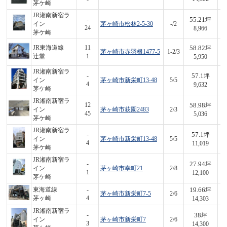
茅ケ崎
JR湘南新宿ラ
55.21
-
坪
イン
茅ヶ崎市松林2-5-30
-/2
4
24
8,966
茅ケ崎
58.82
JR東海道線
11
坪
茅ヶ崎市赤羽根1477-5
1-2/3
3
辻堂
1
5,950
JR湘南新宿ラ
57.1
-
坪
イン
茅ヶ崎市新栄町13-48
5/5
5
4
9,632
茅ケ崎
JR湘南新宿ラ
58.98
12
坪
イン
茅ヶ崎市萩園2483
2/3
2
45
5,036
茅ケ崎
JR湘南新宿ラ
57.1
-
坪
イン
茅ヶ崎市新栄町13-48
5/5
6
4
11,019
茅ケ崎
JR湘南新宿ラ
27.94
-
坪
イン
茅ヶ崎市幸町21
2/8
3
1
12,100
茅ケ崎
19.66
東海道線
-
坪
茅ヶ崎市新栄町7-5
2/6
2
茅ヶ崎
4
14,303
JR湘南新宿ラ
38
-
坪
イン
茅ヶ崎市新栄町7
2/6
5
3
14,300