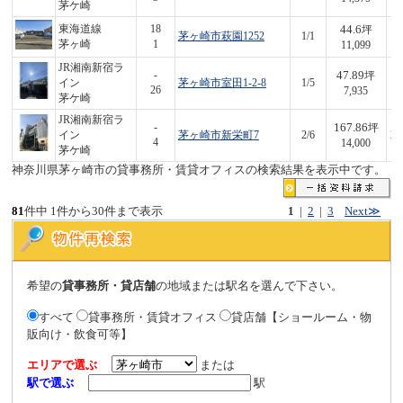
茅ケ崎
44.6
東海道線
18
坪
茅ヶ崎市萩園1252
1/1
4
茅ヶ崎
1
11,099
JR湘南新宿ラ
47.89
-
坪
イン
茅ヶ崎市室田1-2-8
1/5
3
26
7,935
茅ケ崎
JR湘南新宿ラ
167.86
-
坪
イン
茅ヶ崎市新栄町7
2/6
2,
4
14,000
茅ケ崎
神奈川県茅ヶ崎市の貸事務所・賃貸オフィスの検索結果を表示中です。
81
件中 1件から30件まで表示
1
|
2
|
3
Next≫
希望の
貸事務所・貸店舗
の地域または駅名を選んで下さい。
すべて
貸事務所・賃貸オフィス
貸店舗【ショールーム・物
販向け・飲食可等】
エリアで選ぶ
または
駅で選ぶ
駅