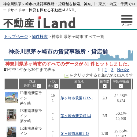
神奈川県茅ヶ崎市の賃貸事務所・貸店舗を検索。神奈川・東京・埼玉・千葉でロ
ードサイドや一棟貸も探せる不動産i-LAND。
トップページ
>
物件検索
> 神奈川県茅ヶ崎市 すべて一覧
神奈川県茅ヶ崎市
の賃貸事務所・貸店舗
神奈川県茅ヶ崎市のすべてのデータが 81 件ヒットしました。
81
件中 1件から30件まで表示
1
|
2
|
3
Next≫
をクリックすると並びかえ出来ます
路線
バス
所在地
所在階
坪数/坪単価
最寄り駅
徒歩
JR湘南新宿ラ
54.48
16
坪
イン
茅ヶ崎市萩園1232-1
2/3
3
1
6,424
茅ケ崎
JR湘南新宿ラ
56.1
-
坪
イン
茅ヶ崎市新栄町1-4
2/5
8
1
15,400
茅ケ崎
JR湘南新宿ラ
29.66
-
坪
イン
茅ヶ崎市幸町2-18
2/10
4
1
14,302