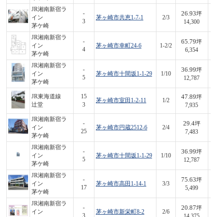
JR湘南新宿ラ
26.93
-
坪
イン
茅ヶ崎市共恵1-7-1
2/3
3
3
14,300
茅ケ崎
JR湘南新宿ラ
65.79
-
坪
イン
茅ヶ崎市幸町24-6
1-2/2
4
4
6,354
茅ケ崎
JR湘南新宿ラ
36.99
-
坪
イン
茅ヶ崎市十間坂1-1-29
1/10
4
5
12,787
茅ケ崎
47.89
JR東海道線
15
坪
茅ヶ崎市室田1-2-11
1/2
3
辻堂
3
7,935
JR湘南新宿ラ
29.4
-
坪
イン
茅ヶ崎市円蔵2512-6
2/4
2
25
7,483
茅ケ崎
JR湘南新宿ラ
36.99
-
坪
イン
茅ヶ崎市十間坂1-1-29
1/10
4
5
12,787
茅ケ崎
JR湘南新宿ラ
75.63
-
坪
イン
茅ヶ崎市高田1-14-1
3/3
4
17
5,499
茅ケ崎
JR湘南新宿ラ
20.87
-
坪
イン
茅ヶ崎市新栄町8-2
2/6
3
3
14,375