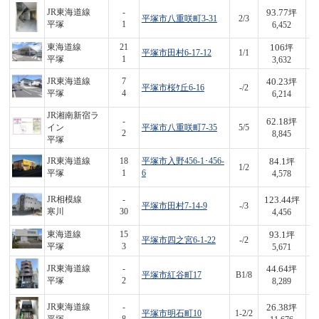
93.77
JR東海道線
-
坪
平塚市八重咲町3-31
2/3
6
平塚
1
6,452
106
東海道線
21
坪
平塚市田村6-17-12
1/1
3
平塚
1
3,632
40.23
JR東海道線
7
坪
平塚市桜ｹ丘6-16
-/2
2
平塚
4
6,214
JR湘南新宿ラ
62.18
-
坪
イン
平塚市八重咲町7-35
5/5
5
2
8,845
平塚
84.1
JR東海道線
18
平塚市入野456-1･456-
坪
1/2
3
平塚
1
6
4,578
123.44
JR相模線
-
坪
平塚市田村7-14-9
-/3
5
寒川
30
4,456
93.1
東海道線
15
坪
平塚市四之宮6-1-22
-/2
5
平塚
3
5,671
44.64
JR東海道線
-
坪
平塚市紅谷町17
B1/8
3
平塚
2
8,289
26.38
JR東海道線
-
坪
平塚市明石町10
1-2/2
3