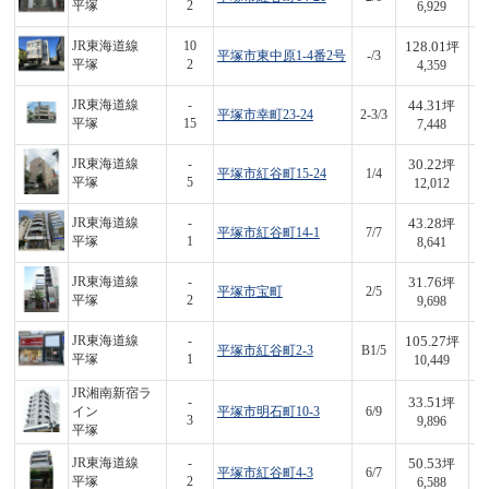
平塚
2
6,929
128.01
JR東海道線
10
坪
平塚市東中原1-4番2号
-/3
5
平塚
2
4,359
44.31
JR東海道線
-
坪
平塚市幸町23-24
2-3/3
3
平塚
15
7,448
30.22
JR東海道線
-
坪
平塚市紅谷町15-24
1/4
3
平塚
5
12,012
43.28
JR東海道線
-
坪
平塚市紅谷町14-1
7/7
3
平塚
1
8,641
31.76
JR東海道線
-
坪
平塚市宝町
2/5
3
平塚
2
9,698
105.27
JR東海道線
-
坪
平塚市紅谷町2-3
B1/5
1,
平塚
1
10,449
JR湘南新宿ラ
33.51
-
坪
イン
平塚市明石町10-3
6/9
3
3
9,896
平塚
50.53
JR東海道線
-
坪
平塚市紅谷町4-3
6/7
3
平塚
2
6,588