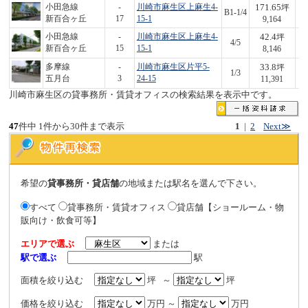
171.65
小田急線
-
川崎市麻生区上麻生4-
坪
B1-1/4
1,
新百合ヶ丘
17
15-1
9,164
42.4
小田急線
-
川崎市麻生区上麻生4-
坪
4/5
3
新百合ヶ丘
15
15-1
8,146
33.8
多摩線
-
川崎市麻生区片平5-
坪
1/3
3
五月台
3
24-15
11,391
川崎市麻生区の貸事務所・賃貸オフィスの検索結果を表示中です。
47
件中 1件から30件まで表示
1
|
2
Next≫
希望の
貸事務所・貸店舗
の地域または駅名を選んで下さい。
すべて
貸事務所・賃貸オフィス
貸店舗【ショールーム・物
販向け・飲食可等】
エリアで選ぶ
または
駅で選ぶ
駅
面積を絞り込む
坪 ～
坪
価格を絞り込む
万円 ～
万円