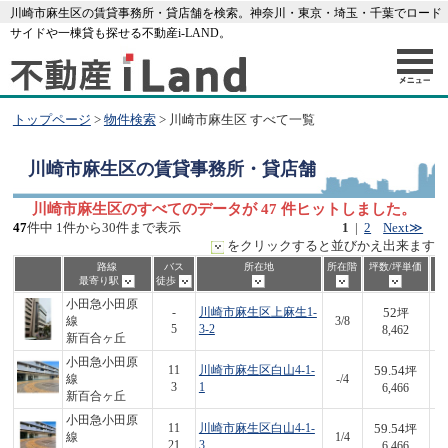
川崎市麻生区の賃貸事務所・貸店舗を検索。神奈川・東京・埼玉・千葉でロード
サイドや一棟貸も探せる不動産i-LAND。
トップページ
>
物件検索
> 川崎市麻生区 すべて一覧
川崎市麻生区
の賃貸事務所・貸店舗
川崎市麻生区のすべてのデータが 47 件ヒットしました。
47
件中 1件から30件まで表示
1
|
2
Next≫
をクリックすると並びかえ出来ます
路線
バス
所在地
所在階
坪数/坪単価
最寄り駅
徒歩
小田急小田原
52
-
川崎市麻生区上麻生1-
坪
線
3/8
4
5
3-2
8,462
新百合ヶ丘
小田急小田原
59.54
11
川崎市麻生区白山4-1-
坪
線
-/4
3
3
1
6,466
新百合ヶ丘
小田急小田原
59.54
11
川崎市麻生区白山4-1-
坪
線
1/4
3
21
3
6,466