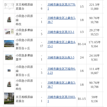
221.3
京王相模原線
-
川崎市麻生区黒川778-
坪
1/5
2,
若葉台
6
1
11,000
小田急小田原
90.76
-
川崎市麻生区上麻生5-
坪
線
1/8
9
1
38-7
10,798
柿生
29.27
小田急多摩線
-
坪
川崎市麻生区黒川3-1
1/3
3
黒川
5
10,523
小田急小田原
171.65
-
川崎市麻生区上麻生4-
坪
線
B1-1/4
1,
17
15-1
9,164
新百合ヶ丘
24.16
小田急多摩線
-
坪
川崎市麻生区白鳥3-5
2/4
2
栗平
1
9,561
小田急小田原
111.4
-
川崎市麻生区万福寺6-
坪
線
1/6
1,
5
2-23
16,607
新百合ヶ丘
小田急小田原
90.76
-
川崎市麻生区上麻生5-
坪
線
1/8
9
1
38-7
10,798
柿生
59
京王相模原線
-
川崎市麻生区黒川603-
坪
B1-1/5
5
若葉台
1
1
9,136