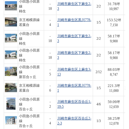
小田急小田原
31.78
-
川崎市麻生区下麻生2-
坪
線
2/2
3
18
3
10,997
柿生
153.52
京王相模原線
-
川崎市麻生区黒川778-
坪
1/5
1,
若葉台
4
1
7,150
小田急小田原
58.17
-
川崎市麻生区下麻生2-
坪
線
2/2
5
18
3
9,900
柿生
小田急小田原
58.17
-
川崎市麻生区下麻生2-
坪
線
2/2
5
18
3
9,900
柿生
小田急小田原
88.03
-
川崎市麻生区上麻生3-
坪
線
2/12
7
5
13
8,747
新百合ヶ丘
221.3
京王相模原線
-
川崎市麻生区黒川778-
坪
1/5
2,
若葉台
6
1
11,000
小田急小田原
59.09
-
川崎市麻生区百合丘1-
坪
線
4/6
7
2
19-5
12,659
百合ヶ丘
小田急小田原
38.25
-
川崎市麻生区百合丘2-
坪
線
1/3
4
4
2-3
12,078
百合ヶ丘