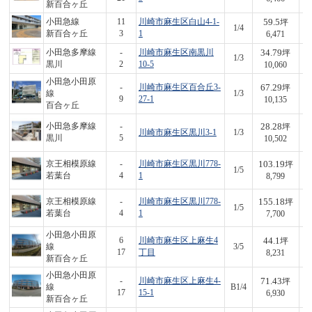
新百合ヶ丘
59.5
小田急線
11
川崎市麻生区白山4-1-
坪
1/4
3
新百合ヶ丘
3
1
6,471
34.79
小田急多摩線
-
川崎市麻生区南黒川
坪
1/3
3
黒川
2
10-5
10,060
小田急小田原
67.29
-
川崎市麻生区百合丘3-
坪
線
1/3
6
9
27-1
10,135
百合ヶ丘
28.28
小田急多摩線
-
坪
川崎市麻生区黒川3-1
1/3
2
黒川
5
10,502
103.19
京王相模原線
-
川崎市麻生区黒川778-
坪
1/5
9
若葉台
4
1
8,799
155.18
京王相模原線
-
川崎市麻生区黒川778-
坪
1/5
1,
若葉台
4
1
7,700
小田急小田原
44.1
6
川崎市麻生区上麻生4
坪
線
3/5
3
17
丁目
8,231
新百合ヶ丘
小田急小田原
71.43
-
川崎市麻生区上麻生4-
坪
線
B1/4
4
17
15-1
6,930
新百合ヶ丘