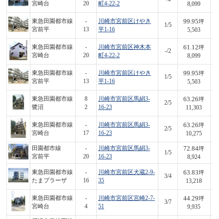
宮崎台
20
町4-22-2
8,099
99.95
東急田園都市線
-
川崎市宮前区けやき
坪
1/5
5
宮前平
13
平1-16
5,503
61.12
東急田園都市線
-
川崎市宮前区神木本
坪
-/2
4
宮崎台
20
町4-22-2
8,099
99.95
東急田園都市線
-
川崎市宮前区けやき
坪
1/5
5
宮前平
13
平1-16
5,503
63.26
東急田園都市線
8
川崎市宮前区馬絹3-
坪
2/5
7
鷺沼
2
16-23
11,303
63.26
東急田園都市線
-
川崎市宮前区馬絹3-
坪
2/5
6
宮崎台
17
16-23
10,275
72.84
田園都市線
-
川崎市宮前区馬絹3-
坪
1/5
6
宮前平
20
16-23
8,924
63.83
東急田園都市線
-
川崎市宮前区犬蔵2-9-
坪
3/4
8
たまプラーザ
16
35
13,218
44.29
東急田園都市線
-
川崎市宮前区宮崎2-7-
坪
3/7
4
宮崎台
4
51
9,935