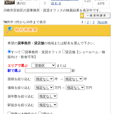
1-2/2
8
溝の口
5
目８-９
4,078
川崎市宮前区の貸事務所・賃貸オフィスの検索結果を表示中です。
78
件中 1件から30件まで表示
1
|
2
|
3
Next≫
希望の
貸事務所・貸店舗
の地域または駅名を選んで下さい。
すべて
貸事務所・賃貸オフィス
貸店舗【ショールーム・物
販向け・飲食可等】
エリアで選ぶ
または
駅で選ぶ
駅
面積を絞り込む
坪 ～
坪
価格を絞り込む
万円 ～
万円
築年数を絞り込む
駅徒歩を絞り込む
画像つき物件のみ
1階のみ