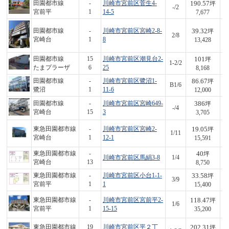
190.57
田園都市線
-
川崎市宮前区菅生4-
坪
-/2
1,
宮前平
1
14-5
7,677
39.32
田園都市線
-
川崎市宮前区宮崎2-8-
坪
2/8
5
宮崎台
1
8
13,428
101
田園都市線
15
川崎市宮前区潮見台2-
坪
1-2/2
8
たまプラーザ
6
25
8,168
86.67
田園都市線
-
川崎市宮前区鷺沼1-
坪
B1/6
1,
鷺沼
1
11-6
12,000
386
田園都市線
-
川崎市宮前区宮崎649-
坪
-/4
1,
宮崎台
15
3
3,705
19.05
東急田園都市線
-
川崎市宮前区宮崎2-
坪
1/11
2
宮崎台
1
12-1
15,591
40
東急田園都市線
-
坪
川崎市宮前区馬絹3-8
1/4
3
宮崎台
13
8,750
33.58
東急田園都市線
-
川崎市宮前区小台1-1-
坪
3/9
5
宮前平
1
1
15,400
118.47
東急田園都市線
-
川崎市宮前区宮前平2-
坪
1/6
4,
宮前平
1
15-15
35,200
202.31
東急田園都市線
19
川崎市宮前区平２丁
坪