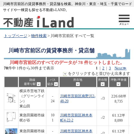
川崎市宮前区の賃貸事務所・貸店舗を検索。神奈川・東京・埼玉・千葉でロード
サイドや一棟貸も探せる不動産i-LAND。
トップページ
>
物件検索
> 川崎市宮前区 すべて一覧
川崎市宮前区
の賃貸事務所・貸店舗
川崎市宮前区のすべてのデータが 78 件ヒットしました。
78
件中 1件から30件まで表示
1
|
2
|
3
Next≫
をクリックすると並びかえ出来ます
路線
バス
所在地
所在階
坪数/坪単価
最寄り駅
徒歩
横浜市営地下鉄
226.68
（グリーンライ
-
川崎市宮前区南野川2-
坪
-/3
1,
ン）
24
48-20
8,735
東山田
61.12
東急田園都市線
10
川崎市宮前区神木本
坪
-/2
4
梶が谷
1
町4-22-2
8,099
61.12
東急田園都市線
-
川崎市宮前区神木本
坪
-/2
4