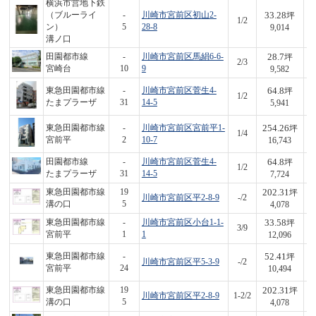
横浜市営地下鉄
33.28
（ブルーライ
-
川崎市宮前区初山2-
坪
1/2
3
ン）
5
28-8
9,014
溝ノ口
28.7
田園都市線
-
川崎市宮前区馬絹6-6-
坪
2/3
2
宮崎台
10
9
9,582
64.8
東急田園都市線
-
川崎市宮前区菅生4-
坪
1/2
3
たまプラーザ
31
14-5
5,941
254.26
東急田園都市線
-
川崎市宮前区宮前平1-
坪
1/4
4,
宮前平
2
10-7
16,743
64.8
田園都市線
-
川崎市宮前区菅生4-
坪
1/2
5
たまプラーザ
31
14-5
7,724
202.31
東急田園都市線
19
坪
川崎市宮前区平2-8-9
-/2
8
溝の口
5
4,078
33.58
東急田園都市線
-
川崎市宮前区小台1-1-
坪
3/9
4
宮前平
1
1
12,096
52.41
東急田園都市線
-
坪
川崎市宮前区平5-3-9
-/2
5
宮前平
24
10,494
202.31
東急田園都市線
19
坪
川崎市宮前区平2-8-9
1-2/2
8
溝の口
5
4,078