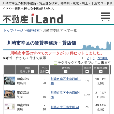
川崎市幸区の賃貸事務所・貸店舗を検索。神奈川・東京・埼玉・千葉でロードサ
イドや一棟貸も探せる不動産i-LAND。
トップページ
>
物件検索
> 川崎市幸区 すべて一覧
川崎市幸区
の賃貸事務所・貸店舗
川崎市幸区のすべてのデータが 63 件ヒットしました。
63
件中 1件から30件まで表示
1
|
2
|
3
Next≫
をクリックすると並びかえ出来ます
路線
バス
所在地
所在階
坪数/坪単価
最寄り駅
徒歩
98.01
JR南武線
-
川崎市幸区小向西町1-
坪
1/3
5
鹿島田
20
18
5,102
31.94
JR南武線
-
川崎市幸区小向西町4-
坪
1-2/6
3
矢向
16
68
11,897
49.14
JR南武線
-
坪
川崎市幸区南幸町3-1
2/6
4
川崎
10
9,402