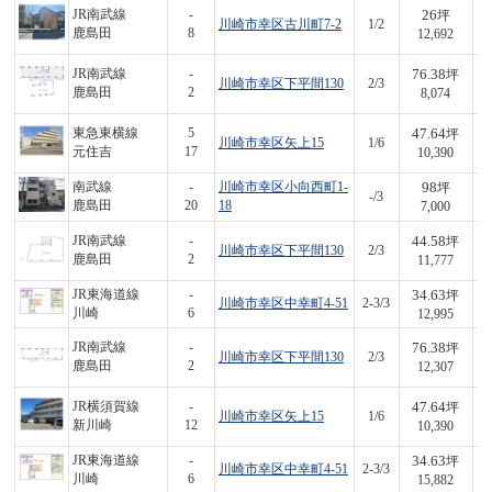
26
JR南武線
-
坪
川崎市幸区古川町7-2
1/2
3
鹿島田
8
12,692
76.38
JR南武線
-
坪
川崎市幸区下平間130
2/3
6
鹿島田
2
8,074
47.64
東急東横線
5
坪
川崎市幸区矢上15
1/6
4
元住吉
17
10,390
98
南武線
-
川崎市幸区小向西町1-
坪
-/3
6
鹿島田
20
18
7,000
44.58
JR南武線
-
坪
川崎市幸区下平間130
2/3
5
鹿島田
2
11,777
34.63
JR東海道線
-
坪
川崎市幸区中幸町4-51
2-3/3
4
川崎
6
12,995
76.38
JR南武線
-
坪
川崎市幸区下平間130
2/3
9
鹿島田
2
12,307
47.64
JR横須賀線
-
坪
川崎市幸区矢上15
1/6
4
新川崎
12
10,390
34.63
JR東海道線
-
坪
川崎市幸区中幸町4-51
2-3/3
5
川崎
6
15,882