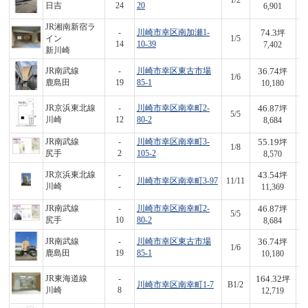
1/2
3
日吉
24
20
6,901
JR湘南新宿ラ
74.3
-
川崎市幸区南加瀬1-
坪
イン
1/5
5
14
10-39
7,402
新川崎
36.74
JR南武線
-
川崎市幸区東古市場
坪
1/6
3
鹿島田
19
85-1
10,180
46.87
JR京浜東北線
-
川崎市幸区南幸町2-
坪
5/5
4
川崎
12
80-2
8,684
55.19
JR南武線
-
川崎市幸区南幸町3-
坪
1/8
4
尻手
2
105-2
8,570
43.54
JR京浜東北線
-
坪
川崎市幸区南幸町3-97
11/11
4
川崎
-
11,369
46.87
JR南武線
-
川崎市幸区南幸町2-
坪
5/5
4
尻手
10
80-2
8,684
36.74
JR南武線
-
川崎市幸区東古市場
坪
1/6
3
鹿島田
19
85-1
10,180
164.32
JR東海道線
-
坪
川崎市幸区南幸町1-7
B1/2
2,
川崎
8
12,719