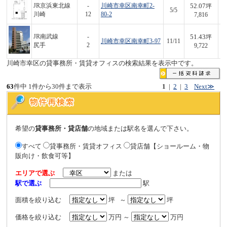
52.07
JR京浜東北線
-
川崎市幸区南幸町2-
坪
5/5
4
川崎
12
80-2
7,816
51.43
JR南武線
-
坪
川崎市幸区南幸町3-97
11/11
5
尻手
2
9,722
川崎市幸区の貸事務所・賃貸オフィスの検索結果を表示中です。
63
件中 1件から30件まで表示
1
|
2
|
3
Next≫
希望の
貸事務所・貸店舗
の地域または駅名を選んで下さい。
すべて
貸事務所・賃貸オフィス
貸店舗【ショールーム・物
販向け・飲食可等】
エリアで選ぶ
または
駅で選ぶ
駅
面積を絞り込む
坪 ～
坪
価格を絞り込む
万円 ～
万円