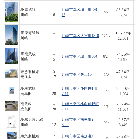
86.84
JR南武線
-
川崎市幸区堀川町580-
坪
15/20
1,
川崎
6
16
15,396
186.22
JR東海道線
-
坪
川崎市幸区大宮町1310
12/27
4,
川崎
1
22,001
74.26
JR南武線
-
坪
川崎市幸区堀川町580
6/24
1,
川崎
5
16,496
47.64
東急東横線
5
坪
川崎市幸区矢上15
1/6
4
元住吉
17
10,390
26.99
JR南武線
-
川崎市幸区小向仲野町
坪
1/2
2
鹿島田
28
7-11
11,004
26.99
南武線
-
川崎市幸区小向仲野町
坪
1/1
2
鹿島田
28
7-11
11,004
46.87
JR京浜東北線
-
川崎市幸区南幸町2-
坪
5/5
3
川崎
12
80-2
8,449
57.38
東急東横線
7
川崎市幸区南加瀬4-8-
坪