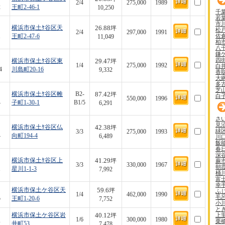
2/4
275,000
1989
2
王町2-46-1
10,250
千
若
市
26.88
横浜市保土ｹ谷区天
坪
松
2/4
297,000
1991
佐
1
王町2-47-6
11,049
柏
八
鎌
四
29.47
横浜市保土ｹ谷区東
坪
1/4
275,000
1992
白
4
川島町20-16
9,332
香
大
多
芝
87.42
横浜市保土ｹ谷区帷
B2-
坪
白
550,000
1996
4
子町1-30-1
B1/5
6,291
さ
見
42.38
横浜市保土ｹ谷区仏
坪
緑
3/3
275,000
1993
4
向町194-4
6,489
川
飯
春
深
41.29
横浜市保土ｹ谷区上
蕨
坪
3/3
330,000
1967
朝
1
星川1-1-3
7,992
桶
富
幸
59.6
横浜市保土ケ谷区天
坪
ふ
1/4
462,000
1990
毛
5
王町1-20-6
7,752
小
と
40.12
上
横浜市保土ケ谷区岩
坪
1/6
300,000
1980
栗
2
井町53
7,478