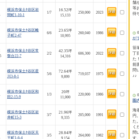
舗
等
16.52
横浜市保土ｹ谷区岩
坪
1/7
250,000
2023
待
3
間町1-10-1
15,133
23.65
横浜市保土ｹ谷区帷
坪
0
6/6
260,040
1986
1
子町2-47
10,995
が
笹
42.35
2
横浜市保土ｹ谷区常
坪
丁
2/2
606,300
2022
5
盤台22-7
14,316
た！
前
問
72.64
横浜市保土ｹ谷区星
坪
5/6
719,037
1975
♪♪
1
川3-8-1
9,899
20
横浜市保土ｹ谷区和
坪
1/3
220,000
1986
0
7
田2-15-9
11,000
圏
海
21.96
横浜市保土ｹ谷区岩
坪
3/7
205,000
1991
円
1
井町15-3
9,335
た
く
問
28.84
横浜市保土ｹ谷区天
坪
3/5
264,000
1982
す
4
王町1-6-4
9,154