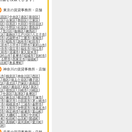
東京の賃貸事務所・店舗
代田区
中央区
港区
新宿区
京区
台東区
墨田区
江東区
川区
目黒区
大田区
世田谷区
谷区
中野区
杉並区
豊島区
区
荒川区
板橋区
練馬区
立区
葛飾区
江戸川区
八王子市
川市
武蔵野市
三鷹市
青梅市
中市
昭島市
調布市
町田市
金井市
小平市
日野市
東村山市
分寺市
国立市
福生市
狛江市
大和市
清瀬市
東久留米市
蔵村山市
多摩市
稲城市
羽村市
きる野市
西東京市
瑞穂町
の出町
奥多摩町
神奈川の賃貸事務所・店舗
浜市
鶴見区
神奈川区
西区
区
南区
保土ケ谷区
磯子区
沢区
港北区
戸塚区
港南区
区
緑区
瀬谷区
栄区
泉区
葉区
都筑区
川崎市
川崎区
区
中原区
高津区
多摩区
前区
麻生区
横須賀市
平塚市
倉市
藤沢市
小田原市
茅ヶ崎市
子市
相模原市
三浦市
秦野市
木市
大和市
伊勢原市
海老名市
間市
南足柄市
綾瀬市
葉山町
川町
大磯町
二宮町
中井町
井町
松田町
山北町
開成町
根町
真鶴町
湯河原町
愛川町
川村
千葉の賃貸事務所・店舗