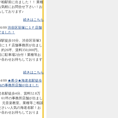
が柏駅前に出ました！！ 業種
お気軽にお問合せ下さい！お
ちしております♪
続きはこちら
6/09
渋谷区笹塚に１Ｆ店舗
でました！
塚駅徒歩10分、渋谷区笹塚3
目に１Ｆ店舗事務所が出まし
約26坪、賃料350,000円。
面に駐車場2台付！業種等お
い合わせお待ちしております
続きはこちら
4/09
★希少★海老名駅徒歩
内の事務所店舗が出ました
老名駅徒歩4分、賃料52.8万
。61坪の事務所店舗が出まし
。 元音楽教室。業種等ご相談
ださい♪人気の海老名駅！お
い合わせお待ちしておりま
。