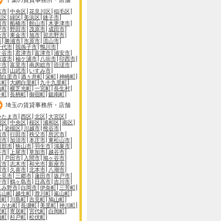
葉市
中央区
花見川区
稲毛区
葉区
緑区
美浜区
銚子市
川市
船橋市
館山市
木更津市
戸市
野田市
茂原市
成田市
倉市
東金市
旭市
習志野市
市
勝浦市
市原市
流山市
千代市
我孫子市
鴨川市
ケ谷市
君津市
富津市
浦安市
街道市
袖ケ浦市
八街市
印西市
井市
富里市
南房総市
匝瑳市
取市
山武市
いすみ市
網白里市
酒々井町
栄町
神崎町
古町
大網白里町
九十九里町
山町
横芝光町
一宮町
長生村
子町
長柄町
御宿町
鋸南町
埼玉の賃貸事務所・店舗
いたま市
西区
北区
大宮区
沼区
中央区
桜区
浦和区
南区
区
岩槻区
川越市
熊谷市
口市
行田市
秩父市
所沢市
能市
加須市
本庄市
東松山市
日部市
狭山市
羽生市
鴻巣市
谷市
上尾市
草加市
越谷市
市
戸田市
入間市
鳩ヶ谷市
霞市
志木市
和光市
新座市
川市
久喜市
北本市
八潮市
士見市
三郷市
蓮田市
坂戸市
手市
鶴ヶ島市
日高市
吉川市
じみ野市
白岡市
伊奈町
三芳町
呂山町
越生町
滑川町
嵐山町
川町
川島町
吉見町
鳩山町
きがわ町
長瀞町
美里町
神川町
里町
寄居町
宮代町
白岡町
橋町
杉戸町
松伏町