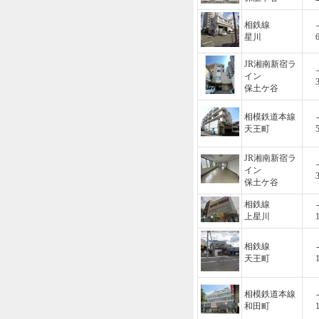
相鉄線
-
星川
JR湘南新宿ラ
-
イン
保土ケ谷
相模鉄道本線
-
天王町
JR湘南新宿ラ
-
イン
保土ケ谷
相鉄線
-
上星川
相鉄線
-
天王町
相模鉄道本線
-
和田町