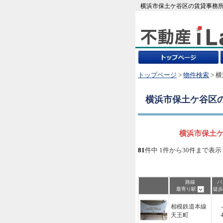
横浜市保土ケ谷区の賃貸事務所
トップページ
>
物件検索
> 
横浜市保土ケ谷区
横浜市保土ケ
81
件中 1件から30件まで表示
路線
バ
最寄り駅
徒
相模鉄道本線
-
天王町