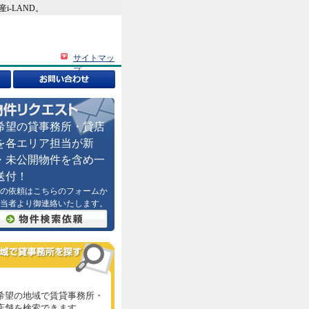
-LAND。
サイトマッ
プ
希望の貸事務所・貸店
を各エリア担当が新
・未公開物件を含め一
送付！
の依頼はこちらのフォームか
当者より御連絡いたします。
希望の地域で賃貸事務所・
店舗を検索できます。