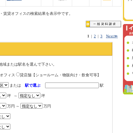
・賃貸オフィスの検索結果を表示中です。
1
|
2
|
3
Next≫
地域または駅名を選んで下さい。
貸オフィス
貸店舗【ショールーム・物販向け・飲食可等】
または
駅で選ぶ
駅
坪 ～
坪
万円 ～
万円