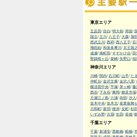
東京エリア
五反田
/
目白
/
明大前
/
用賀
/
国立
/
立川
/
八王子
/
大森
/
蒲
西武立川
/
西府
/
西八王子
/
百
飛田給
/
和泉多摩川
/
京王堀
成瀬
/
南町田
/
すずかけ台
/
田
聖蹟桜ヶ丘
/
柴崎
/
矢野口
/
稲
神奈川エリア
川崎
/
関内
/
石川町
/
山手
/
た
仲町台
/
金沢文庫
/
金沢八景
/
横須賀中央
/
平塚
/
茅ヶ崎
/
藤
西谷
/
下永谷
/
舞岡
/
鶴見市場
/
片瀬江ノ島
/
六浦
/
蒔田
/
汐入
/
並木中央
/
並木北
/
産業振興
川和町
/
新羽
/
根岸
/
反町
/
杉
いずみ野
/
古淵
/
生田
/
長後
/
千葉エリア
千葉
/
新浦安
/
西船橋
/
船橋
/