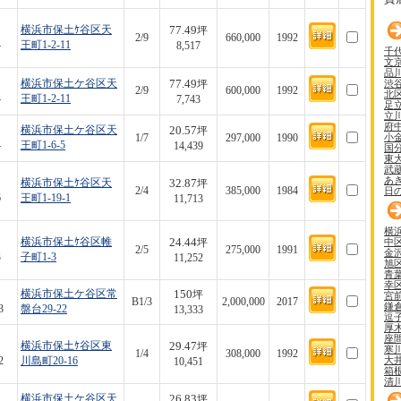
77.49
横浜市保土ｹ谷区天
坪
2/9
660,000
1992
4
王町1-2-11
8,517
千
文
品
77.49
渋
横浜市保土ケ谷区天
坪
2/9
600,000
1992
北
4
王町1-2-11
7,743
足
立
府
20.57
横浜市保土ケ谷区天
坪
小
1/7
297,000
1990
4
王町1-6-5
14,439
国
東
武
あ
32.87
横浜市保土ｹ谷区天
坪
日
2/4
385,000
1984
6
王町1-19-1
11,713
横
24.44
中
横浜市保土ｹ谷区帷
坪
2/5
275,000
1991
金
3
子町1-3
11,252
旭
青
幸
150
横浜市保土ケ谷区常
坪
宮
B1/3
2,000,000
2017
鎌
3
盤台29-22
13,333
逗
厚
座
29.47
横浜市保土ｹ谷区東
坪
寒
1/4
308,000
1992
大
2
川島町20-16
10,451
箱
清
26.83
横浜市保土ケ谷区天
坪