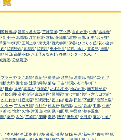
国際展示場
/
祖師ヶ谷大蔵
/
三軒茶屋
/
下北沢
/
自由が丘
/
中野
/
吉祥寺
/
田
/
新小平
/
北野駅
/
浮間舟渡
/
京橋
/
茅場町
/
調布
/
三鷹
/
府中
/
恋ヶ窪
/
草園
/
中河原
/
玉川上水
/
東伏見
/
西武柳沢
/
保谷
/
ひばりヶ丘
/
花小金井
/
之内
/
武蔵野台
/
多摩境
/
武蔵境
/
東小金井
/
武蔵小金井
/
喜多見
/
拝島
/
無
/
豊田
/
高幡不動
/
八王子みなみ野
/
多摩センター
/
久米川
/
城長沼
/
分倍河原
/
まプラーザ
/
あざみ野
/
青葉台
/
長津田
/
洋光台
/
港南台
/
鴨居
/
二俣川
/
相模大野
/
湘南台
/
辻堂
/
綱島
/
菊名
/
日吉
/
武蔵小杉
/
溝の口
/
沢
/
鎌倉
/
逗子
/
本厚木
/
海老名
/
いずみ中央
/
ゆめが丘
/
南万騎が原
/
岸根公園
/
高座渋谷
/
京急富岡
/
黒川駅
/
藤沢本町
/
善行
/
六会日大前
/
かしわ台
/
相模大塚
/
YRP野比
/
堀ノ内
/
追浜
/
田浦
/
下飯田
/
南部市場
/
センター
/
市大医学部
/
五月台
/
仲木戸
/
鶴見駅
/
大和
/
高津
/
中川
/
生麦
/
田
/
渋沢
/
鴨宮
/
久地
/
津田山
/
宿河原
/
稲田堤
/
中野島
/
鶴巻温泉
/
鶴間
/
栗平
/
衣笠
/
三崎口
/
座間
/
秦野
/
磯子
/
伊勢原
/
小田原
/
瀬谷
/
中山
/
市川
/
本八幡
/
津田沼
/
南行徳
/
幕張
/
稲毛
/
蘇我
/
松戸
/
新松戸
/
東松戸
/
柏
/