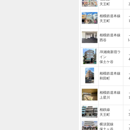
天王町
相模鉄道本線
-
天王町
相模鉄道本線
-
西谷
1
JR湘南新宿ラ
-
イン
保土ケ谷
相模鉄道本線
-
和田町
相模鉄道本線
-
上星川
相鉄線
-
天王町
横須賀線
-
保土ヶ谷