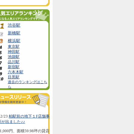
渋谷駅
新橋駅
横浜駅
東京駅
神田駅
池袋駅
品川駅
新宿駅
六本木駅
目黒駅
過去のランキングはこち
ら
2/23
柏駅前の地下１F店舗事
所が出ました♪♪
1,000円、面積59.98坪の貸店