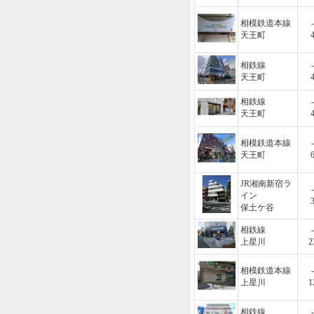
相模鉄道本線
-
天王町
相鉄線
-
天王町
相鉄線
-
天王町
相模鉄道本線
-
天王町
JR湘南新宿ラ
-
イン
保土ケ谷
相鉄線
-
上星川
2
相模鉄道本線
-
上星川
1
相鉄線
-