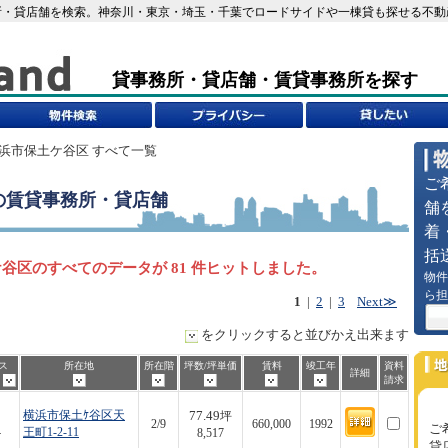
・貸店舗を検索。神奈川・東京・埼玉・千葉でロードサイドや一棟貸も探せる不動産i
貸事務所・貸店舗・賃貸事務所を探す
横浜市保土ケ谷区 すべて一覧
ご
の賃貸事務所・貸店舗
舗
着
括
谷区のすべてのデータが 81 件ヒットしました。
物件
ら担
1
|
2
|
3
Next≫
をクリックすると並びかえ出来ます
ス
所在地
所在階
坪数/坪単価
賃料
竣工年
資料
詳細
歩
請求
77.49
横浜市保土ｹ谷区天
坪
2/9
660,000
1992
ご
4
王町1-2-11
8,517
貸