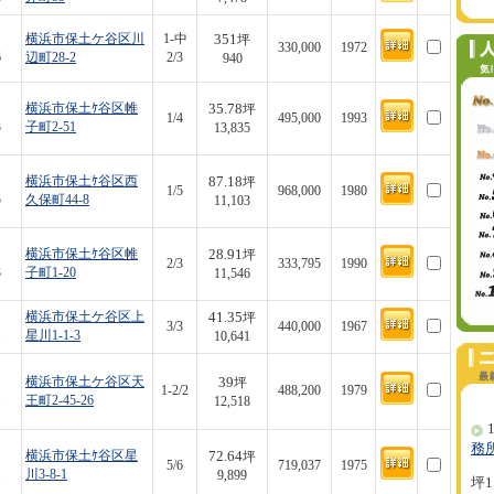
351
横浜市保土ケ谷区川
1-中
坪
330,000
1972
6
辺町28-2
2/3
940
35.78
横浜市保土ｹ谷区帷
坪
1/4
495,000
1993
3
子町2-51
13,835
87.18
横浜市保土ｹ谷区西
坪
1/5
968,000
1980
5
久保町44-8
11,103
28.91
横浜市保土ｹ谷区帷
坪
2/3
333,795
1990
3
子町1-20
11,546
41.35
横浜市保土ケ谷区上
坪
3/3
440,000
1967
1
星川1-1-3
10,641
39
横浜市保土ケ谷区天
坪
1-2/2
488,200
1979
1
王町2-45-26
12,518
1
務
72.64
横浜市保土ｹ谷区星
坪
5/6
719,037
1975
1
川3-8-1
9,899
坪1