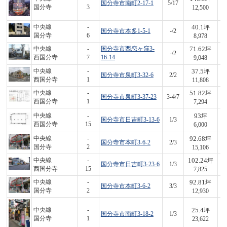
国分寺市南町2-17-1
5/17
1,
国分寺
3
12,500
40.1
中央線
-
坪
国分寺市本多1-5-1
-/2
3
国分寺
6
8,978
71.62
中央線
-
国分寺市西恋ヶ窪3-
坪
-/2
6
西国分寺
7
16-14
9,048
37.5
中央線
-
坪
国分寺市泉町3-32-6
2/2
4
西国分寺
1
11,808
51.82
中央線
-
坪
国分寺市泉町3-37-23
3-4/7
3
西国分寺
1
7,294
93
中央線
-
坪
国分寺市日吉町3-13-6
1/3
5
西国分寺
15
6,000
92.68
中央線
-
坪
国分寺市本町3-6-2
2/3
1,
国分寺
2
15,106
102.24
中央線
-
坪
国分寺市日吉町3-23-6
1/3
8
西国分寺
15
7,825
92.81
中央線
-
坪
国分寺市本町3-6-2
3/3
1,
国分寺
2
12,930
25.4
中央線
-
坪
国分寺市南町3-18-2
1/3
6
国分寺
1
23,622