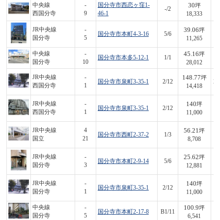
30
中央線
-
国分寺市西恋ヶ窪1-
坪
-/2
5
西国分寺
9
46-1
18,333
39.06
JR中央線
-
坪
国分寺市本町4-3-16
5/6
4
国分寺
5
11,265
45.16
中央線
-
坪
国分寺市本多5-12-1
1/1
1,
国分寺
10
28,012
148.77
JR中央線
-
坪
国分寺市泉町3-35-1
2/12
2,
西国分寺
1
14,418
140
JR中央線
-
坪
国分寺市泉町3-35-1
2/12
1,
西国分寺
1
11,000
56.21
JR中央線
4
坪
国分寺市西町2-37-2
1/3
4
国立
21
8,708
25.62
JR中央線
-
坪
国分寺市本町2-9-14
5/6
3
国分寺
3
12,881
140
JR中央線
-
坪
国分寺市泉町3-35-1
2/12
1,
国分寺
1
11,000
100.9
中央線
-
坪
国分寺市本町2-17-8
B1/11
6
国分寺
5
6,541