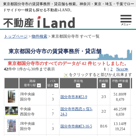
東京都国分寺市の賃貸事務所・貸店舗を検索。神奈川・東京・埼玉・千葉でロー
ドサイドや一棟貸も探せる不動産i-LAND。
トップページ
>
物件検索
> 東京都国分寺市 すべて一覧
東京都国分寺市
の賃貸事務所・貸店舗
東京都国分寺市のすべてのデータが 42 件ヒットしました。
42
件中 1件から30件まで表示
1
|
2
Next≫
をクリックすると並びかえ出来ます
路線
バス
所在地
所在階
坪数/坪単価
最寄り駅
徒歩
51.89
JR中央線
-
坪
国分寺市本町2-9
2/3
4
国分寺
3
8,479
46.25
中央線
-
国分寺市西恋ヶ窪3-
坪
2/2
3
西国分寺
7
24-3
6,659
13.14
JR中央線
-
坪
国分寺市南町3-16-5
B1/6
2
国分寺
3
19,254