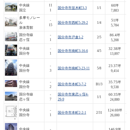
60
中央線
11
坪
国分寺市並木町3-3
1/1
4
国立
1
7,883
多摩モノレー
51
-
坪
ル
国分寺市西町5-29-2
1/4
2
15
5,784
泉体育館
86.4
国分寺線
-
坪
国分寺市戸倉1-2
2/5
4
恋ヶ窪
1
5,208
32.38
中央線
-
坪
国分寺市南町3-16-6
4/5
4
国分寺
1
13,897
23.37
中央線
-
坪
国分寺市南町3-23-11
5/8
2
国分寺
3
9,414
35.75
中央線
-
坪
国分寺市本町3-7-2
B1/3
3
国分寺
2
9,538
60.35
国分寺線
-
国分寺市東恋ヶ窪4-
坪
1/1
1,
恋ヶ窪
7
29-9
24,880
124.69
中央線
-
坪
国分寺市本町2-2-1
2/31
3,
国分寺
1
26,000
146.9
中央線
-
坪