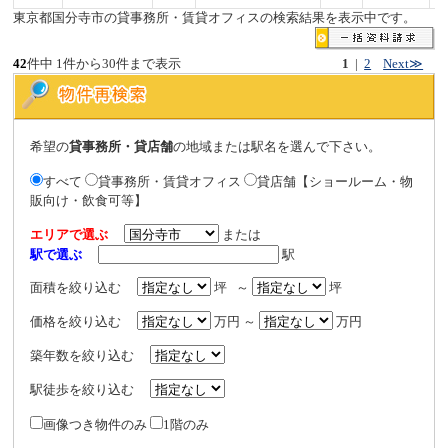
東京都国分寺市の貸事務所・賃貸オフィスの検索結果を表示中です。
42
件中 1件から30件まで表示
1
|
2
Next≫
希望の
貸事務所・貸店舗
の地域または駅名を選んで下さい。
すべて
貸事務所・賃貸オフィス
貸店舗【ショールーム・物
販向け・飲食可等】
エリアで選ぶ
または
駅で選ぶ
駅
面積を絞り込む
坪 ～
坪
価格を絞り込む
万円 ～
万円
築年数を絞り込む
駅徒歩を絞り込む
画像つき物件のみ
1階のみ