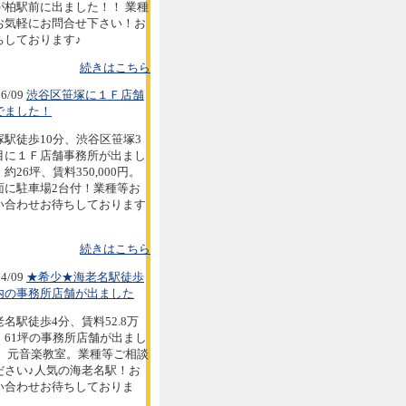
が柏駅前に出ました！！ 業種
お気軽にお問合せ下さい！お
ちしております♪
続きはこちら
6/09
渋谷区笹塚に１Ｆ店舗
でました！
塚駅徒歩10分、渋谷区笹塚3
目に１Ｆ店舗事務所が出まし
約26坪、賃料350,000円。
面に駐車場2台付！業種等お
い合わせお待ちしております
続きはこちら
4/09
★希少★海老名駅徒歩
内の事務所店舗が出ました
老名駅徒歩4分、賃料52.8万
。61坪の事務所店舗が出まし
。 元音楽教室。業種等ご相談
ださい♪人気の海老名駅！お
い合わせお待ちしておりま
。