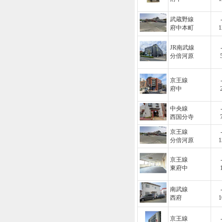
武蔵野線
府中本町
1
JR南武線
分倍河原
京王線
府中
中央線
西国分寺
京王線
分倍河原
1
京王線
東府中
南武線
西府
1
京王線