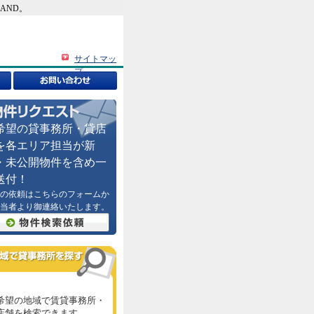
AND。
サイトマッ
プ
希望の貸事務所・貸店
を各エリア担当が新
・未公開物件を含め一
送付！
の依頼はこちらのフォームか
当者より御連絡いたします。
希望の地域で賃貸事務所・
店舗を検索できます。