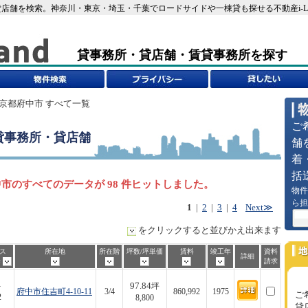
店舗を検索。神奈川・東京・埼玉・千葉でロードサイドや一棟貸も探せる不動産i-L
貸事務所・貸店舗・賃貸事務所を探す
東京都府中市 すべて一覧
ご
貸事務所・貸店舗
舗
着
括
市のすべてのデータが 98 件ヒットしました。
物件
ら担
1
|
2
|
3
|
4
Next≫
をクリックすると並びかえ出来ます
ス
所在地
所在階
坪数/坪単価
賃料
竣工年
資料
詳細
歩
請求
97.84
-
坪
府中市住吉町4-10-11
3/4
860,992
1975
ご
2
8,800
貸