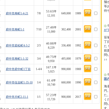
舗
等
待
53.63
-
坪
府中市寿町1-4-21
7/8
649,000
1989
2
12,101
0
27.49
-
坪
府中市寿町1-1
7/10
302,400
2001
が
1
11,000
笹
丁
40.88
-
坪
府中市若松町4-3-2
2/3
336,400
1992
た！
3
8,229
前
問
49.75
-
坪
府中市寿町1-1-32
3/4
495,000
1979
♪♪
2
9,950
167.1
-
坪
府中市府中町1丁目
1-4/4
990,000
1969
4
5,925
0
圏
61.4
-
坪
府中市住吉町1-35-10
1/4
660,000
1990
3
10,749
海
円
57.23
た
-
坪
府中市片町2-11-1
1/1
900,000
2017
4
く
15,726
問
す