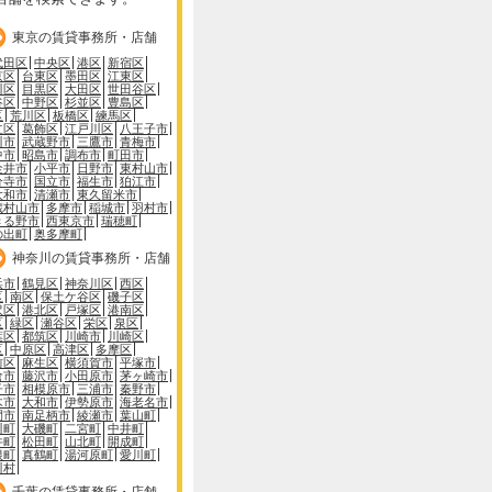
東京の賃貸事務所・店舗
代田区
中央区
港区
新宿区
京区
台東区
墨田区
江東区
川区
目黒区
大田区
世田谷区
谷区
中野区
杉並区
豊島区
区
荒川区
板橋区
練馬区
立区
葛飾区
江戸川区
八王子市
川市
武蔵野市
三鷹市
青梅市
中市
昭島市
調布市
町田市
金井市
小平市
日野市
東村山市
分寺市
国立市
福生市
狛江市
大和市
清瀬市
東久留米市
蔵村山市
多摩市
稲城市
羽村市
きる野市
西東京市
瑞穂町
の出町
奥多摩町
神奈川の賃貸事務所・店舗
浜市
鶴見区
神奈川区
西区
区
南区
保土ケ谷区
磯子区
沢区
港北区
戸塚区
港南区
区
緑区
瀬谷区
栄区
泉区
葉区
都筑区
川崎市
川崎区
区
中原区
高津区
多摩区
前区
麻生区
横須賀市
平塚市
倉市
藤沢市
小田原市
茅ヶ崎市
子市
相模原市
三浦市
秦野市
木市
大和市
伊勢原市
海老名市
間市
南足柄市
綾瀬市
葉山町
川町
大磯町
二宮町
中井町
井町
松田町
山北町
開成町
根町
真鶴町
湯河原町
愛川町
川村
千葉の賃貸事務所・店舗