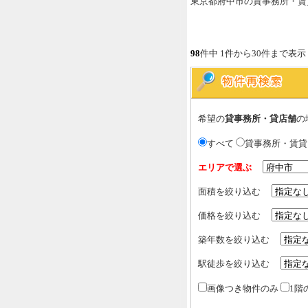
東京都府中市の貸事務所・賃
98
件中 1件から30件まで表示
希望の
貸事務所・貸店舗
の
すべて
貸事務所・賃
エリアで選ぶ
面積を絞り込む
価格を絞り込む
築年数を絞り込む
駅徒歩を絞り込む
画像つき物件のみ
1階