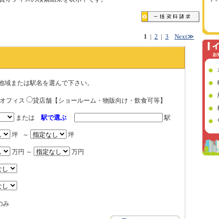
1
|
2
|
3
Next≫
地域または駅名を選んで下さい。
貸オフィス
貸店舗【ショールーム・物販向け・飲食可等】
または
駅で選ぶ
駅
坪 ～
坪
万円 ～
万円
のみ