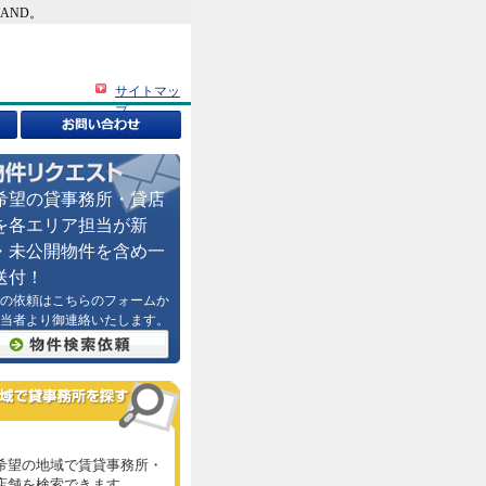
AND。
サイトマッ
プ
希望の貸事務所・貸店
を各エリア担当が新
・未公開物件を含め一
送付！
の依頼はこちらのフォームか
当者より御連絡いたします。
希望の地域で賃貸事務所・
店舗を検索できます。