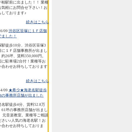
が柏駅前に出ました！！ 業種
お気軽にお問合せ下さい！お
ちしております♪
続きはこちら
6/09
渋谷区笹塚に１Ｆ店舗
でました！
塚駅徒歩10分、渋谷区笹塚3
目に１Ｆ店舗事務所が出まし
約26坪、賃料350,000円。
面に駐車場2台付！業種等お
い合わせお待ちしております
続きはこちら
4/09
★希少★海老名駅徒歩
内の事務所店舗が出ました
老名駅徒歩4分、賃料52.8万
。61坪の事務所店舗が出まし
。 元音楽教室。業種等ご相談
ださい♪人気の海老名駅！お
い合わせお待ちしておりま
。