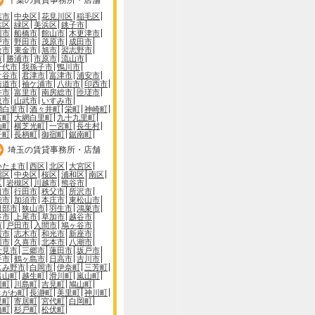
葉市
中央区
花見川区
稲毛区
葉区
緑区
美浜区
銚子市
川市
船橋市
館山市
木更津市
戸市
野田市
茂原市
成田市
倉市
東金市
旭市
習志野市
市
勝浦市
市原市
流山市
千代市
我孫子市
鴨川市
ケ谷市
君津市
富津市
浦安市
街道市
袖ケ浦市
八街市
印西市
井市
富里市
南房総市
匝瑳市
取市
山武市
いすみ市
網白里市
酒々井町
栄町
神崎町
古町
大網白里町
九十九里町
山町
横芝光町
一宮町
長生村
子町
長柄町
御宿町
鋸南町
埼玉の賃貸事務所・店舗
いたま市
西区
北区
大宮区
沼区
中央区
桜区
浦和区
南区
区
岩槻区
川越市
熊谷市
口市
行田市
秩父市
所沢市
能市
加須市
本庄市
東松山市
日部市
狭山市
羽生市
鴻巣市
谷市
上尾市
草加市
越谷市
市
戸田市
入間市
鳩ヶ谷市
霞市
志木市
和光市
新座市
川市
久喜市
北本市
八潮市
士見市
三郷市
蓮田市
坂戸市
手市
鶴ヶ島市
日高市
吉川市
じみ野市
白岡市
伊奈町
三芳町
呂山町
越生町
滑川町
嵐山町
川町
川島町
吉見町
鳩山町
きがわ町
長瀞町
美里町
神川町
里町
寄居町
宮代町
白岡町
橋町
杉戸町
松伏町