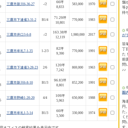
66
舗
坪
三鷹市新川6-36-27
-/2
583,000
1970
9
8,833
等
待
71.29
坪
三鷹市下連雀3-31-2
B1/4
770,000
1983
6
10,801
0
163.38
坪
三鷹市井口3-6-8
-/2
1,980,000
2017
が
5
12,119
笹
82
坪
丁
三鷹市牟礼7-1-35
1-2/3
770,000
1991
5
9,390
た！
前
問
120
坪
三鷹市下連雀3-28-23
2/6
869,000
1963
♪♪
3
7,242
96.83
坪
三鷹市新川6-8-10
B1/3
852,200
1991
3
8,801
0
圏
109
坪
三鷹市野崎1-20-20
4/4
650,000
1988
5
5,963
海
円
60
坪
た
三鷹市牟礼1-5-14
B1/3
330,000
1974
1
5,500
く
問
す
貸オフィスの検索結果を表示中です。