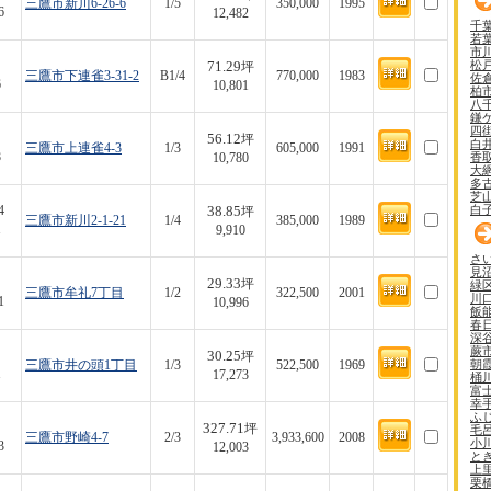
三鷹市新川6-26-6
1/5
350,000
1995
6
12,482
千
若
市
松
71.29
坪
三鷹市下連雀3-31-2
B1/4
770,000
1983
佐
6
10,801
柏
八
鎌
四
56.12
坪
白
三鷹市上連雀4-3
1/3
605,000
1991
香
8
10,780
大
多
芝
白
38.85
4
坪
三鷹市新川2-1-21
1/4
385,000
1989
1
9,910
さ
見
29.33
坪
緑
三鷹市牟礼7丁目
1/2
322,500
2001
川
1
10,996
飯
春
深
蕨
30.25
坪
朝
三鷹市井の頭1丁目
1/3
522,500
1969
1
17,273
桶
富
幸
ふ
327.71
坪
毛
三鷹市野崎4-7
2/3
3,933,600
2008
小
3
12,003
と
上
栗