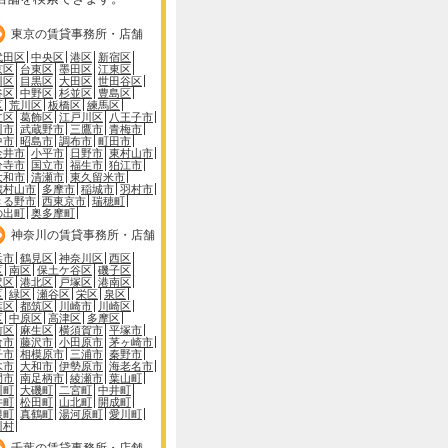
東京の賃貸事務所・店舗
代田区
中央区
港区
新宿区
京区
台東区
墨田区
江東区
川区
目黒区
大田区
世田谷区
谷区
中野区
杉並区
豊島区
区
荒川区
板橋区
練馬区
立区
葛飾区
江戸川区
八王子市
川市
武蔵野市
三鷹市
青梅市
中市
昭島市
調布市
町田市
金井市
小平市
日野市
東村山市
分寺市
国立市
福生市
狛江市
大和市
清瀬市
東久留米市
蔵村山市
多摩市
稲城市
羽村市
きる野市
西東京市
瑞穂町
の出町
奥多摩町
神奈川の賃貸事務所・店舗
浜市
鶴見区
神奈川区
西区
区
南区
保土ケ谷区
磯子区
沢区
港北区
戸塚区
港南区
区
緑区
瀬谷区
栄区
泉区
葉区
都筑区
川崎市
川崎区
区
中原区
高津区
多摩区
前区
麻生区
横須賀市
平塚市
倉市
藤沢市
小田原市
茅ヶ崎市
子市
相模原市
三浦市
秦野市
木市
大和市
伊勢原市
海老名市
間市
南足柄市
綾瀬市
葉山町
川町
大磯町
二宮町
中井町
井町
松田町
山北町
開成町
根町
真鶴町
湯河原町
愛川町
川村
千葉の賃貸事務所・店舗