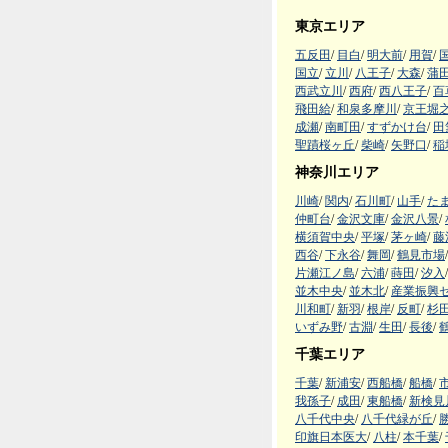
東京エリア
五反田
/
目白
/
明大前
/
用賀
/
国立
/
立川
/
八王子
/
大森
/
蒲
西武立川
/
西府
/
西八王子
/
百
飛田給
/
和泉多摩川
/
京王堀
成瀬
/
南町田
/
すずかけ台
/
田
聖蹟桜ヶ丘
/
柴崎
/
矢野口
/
稲
神奈川エリア
川崎
/
関内
/
石川町
/
山手
/
た
仲町台
/
金沢文庫
/
金沢八景
/
横須賀中央
/
平塚
/
茅ヶ崎
/
藤
西谷
/
下永谷
/
舞岡
/
鶴見市場
/
片瀬江ノ島
/
六浦
/
蒔田
/
汐入
/
並木中央
/
並木北
/
産業振興
川和町
/
新羽
/
根岸
/
反町
/
杉
いずみ野
/
古淵
/
生田
/
長後
/
千葉エリア
千葉
/
新浦安
/
西船橋
/
船橋
/
我孫子
/
成田
/
東船橋
/
新検見
八千代中央
/
八千代緑が丘
/
印旗日本医大
/
八柱
/
本千葉
/