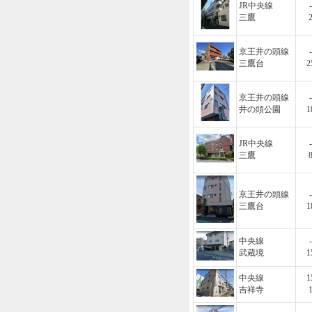
JR中央線
-
三鷹
京王井の頭線
-
三鷹台
2
京王井の頭線
-
井の頭公園
1
JR中央線
-
三鷹
京王井の頭線
-
三鷹台
1
中央線
-
武蔵境
1
中央線
1
吉祥寺