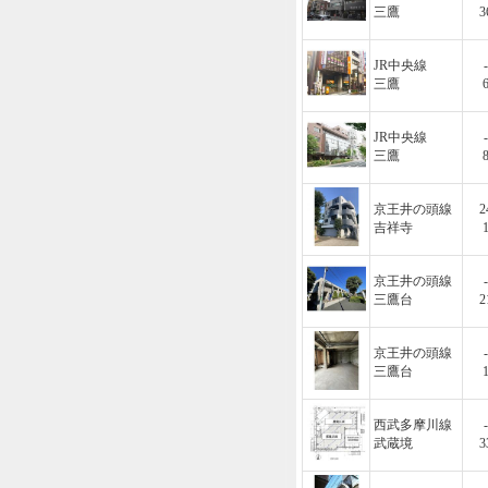
三鷹
3
JR中央線
-
三鷹
JR中央線
-
三鷹
京王井の頭線
2
吉祥寺
京王井の頭線
-
三鷹台
2
京王井の頭線
-
三鷹台
西武多摩川線
-
武蔵境
3