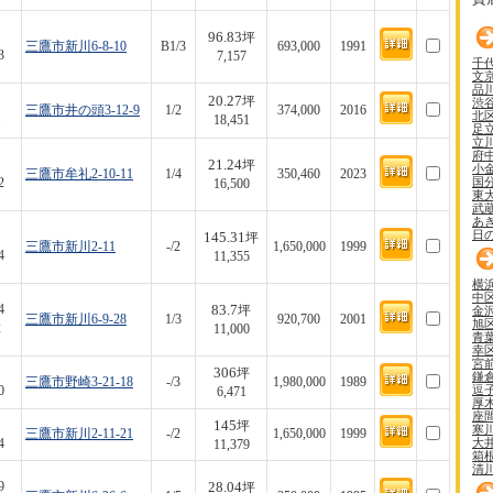
96.83
坪
三鷹市新川6-8-10
B1/3
693,000
1991
3
7,157
千
文
品
20.27
坪
渋
三鷹市井の頭3-12-9
1/2
374,000
2016
北
1
18,451
足
立
府
21.24
坪
小
三鷹市牟礼2-10-11
1/4
350,460
2023
国
2
16,500
東
武
あ
日
145.31
坪
三鷹市新川2-11
-/2
1,650,000
1999
4
11,355
横
中
83.7
4
金
坪
三鷹市新川6-9-28
1/3
920,700
2001
旭
2
11,000
青
幸
宮
306
坪
鎌
三鷹市野崎3-21-18
-/3
1,980,000
1989
逗
0
6,471
厚
座
145
坪
寒
三鷹市新川2-11-21
-/2
1,650,000
1999
大
4
11,379
箱
清
28.04
9
坪