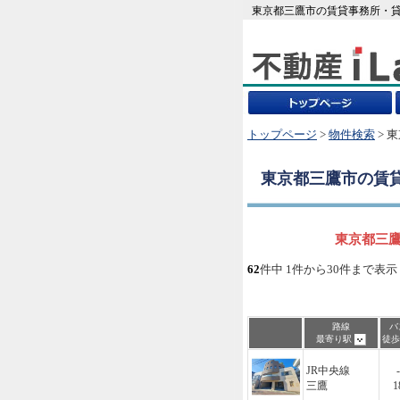
東京都三鷹市の賃貸事務所・貸
トップページ
>
物件検索
> 
東京都三鷹市
の賃
東京都三鷹
62
件中 1件から30件まで表示
路線
バ
最寄り駅
徒
JR中央線
-
三鷹
1