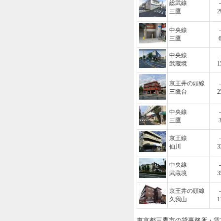
総武線
-
三鷹
2
中央線
-
三鷹
中央線
-
武蔵境
1
京王井の頭線
-
三鷹台
2
中央線
-
三鷹
京王線
-
仙川
3
中央線
-
武蔵境
3
京王井の頭線
-
久我山
1
東京都三鷹市の貸事務所・賃