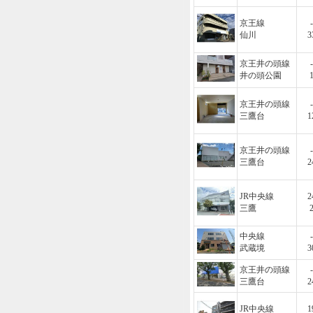
京王線
-
仙川
3
京王井の頭線
-
井の頭公園
京王井の頭線
-
三鷹台
1
京王井の頭線
-
三鷹台
2
JR中央線
2
三鷹
中央線
-
武蔵境
3
京王井の頭線
-
三鷹台
2
JR中央線
1