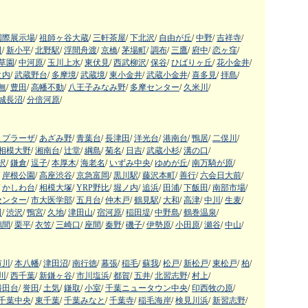
国際展示場
/
祖師ヶ谷大蔵
/
三軒茶屋
/
下北沢
/
自由が丘
/
中野
/
吉祥寺
/
田
/
新小平
/
北野駅
/
浮間舟渡
/
京橋
/
茅場町
/
調布
/
三鷹
/
府中
/
恋ヶ窪
/
草園
/
中河原
/
玉川上水
/
東伏見
/
西武柳沢
/
保谷
/
ひばりヶ丘
/
花小金井
/
之内
/
武蔵野台
/
多摩境
/
武蔵境
/
東小金井
/
武蔵小金井
/
喜多見
/
拝島
/
無
/
豊田
/
高幡不動
/
八王子みなみ野
/
多摩センター
/
久米川
/
城長沼
/
分倍河原
/
まプラーザ
/
あざみ野
/
青葉台
/
長津田
/
洋光台
/
港南台
/
鴨居
/
二俣川
/
相模大野
/
湘南台
/
辻堂
/
綱島
/
菊名
/
日吉
/
武蔵小杉
/
溝の口
/
沢
/
鎌倉
/
逗子
/
本厚木
/
海老名
/
いずみ中央
/
ゆめが丘
/
南万騎が原
/
岸根公園
/
高座渋谷
/
京急富岡
/
黒川駅
/
藤沢本町
/
善行
/
六会日大前
/
かしわ台
/
相模大塚
/
YRP野比
/
堀ノ内
/
追浜
/
田浦
/
下飯田
/
南部市場
/
センター
/
市大医学部
/
五月台
/
仲木戸
/
鶴見駅
/
大和
/
高津
/
中川
/
生麦
/
田
/
渋沢
/
鴨宮
/
久地
/
津田山
/
宿河原
/
稲田堤
/
中野島
/
鶴巻温泉
/
鶴間
/
栗平
/
衣笠
/
三崎口
/
座間
/
秦野
/
磯子
/
伊勢原
/
小田原
/
瀬谷
/
中山
/
市川
/
本八幡
/
津田沼
/
南行徳
/
幕張
/
稲毛
/
蘇我
/
松戸
/
新松戸
/
東松戸
/
柏
/
川
/
西千葉
/
新鎌ヶ谷
/
市川塩浜
/
都賀
/
五井
/
北習志野
/
村上
/
勝田台
/
誉田
/
土気
/
鎌取
/
小室
/
千葉ニュータウン中央
/
印西牧の原
/
千葉中央
/
東千葉
/
千葉みなと
/
千葉寺
/
稲毛海岸
/
検見川浜
/
新習志野
/