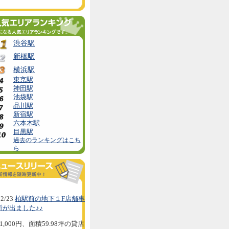
渋谷駅
新橋駅
横浜駅
東京駅
神田駅
池袋駅
品川駅
新宿駅
六本木駅
目黒駅
過去のランキングはこち
ら
2/23
柏駅前の地下１F店舗事
所が出ました♪♪
1,000円、面積59.98坪の貸店