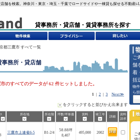
店舗を検索。神奈川・東京・埼玉・千葉でロードサイドや一棟貸も探せる不動産i-L
貸事務所・貸店舗・賃貸事務所を探す
東京都三鷹市 すべて一覧
ご
貸事務所・貸店舗
舗
着
括
市のすべてのデータが 62 件ヒットしました。
物件
ら担
1
|
2
|
3
Next≫
をクリックすると並びかえ出来ます
ス
所在地
所在階
坪数/坪単価
賃料
竣工年
資料
詳細
歩
請求
58.88
坪
三鷹市上連雀6-5
B1-2/4
495,000
2002
ご
8
8,407
貸