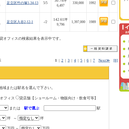
50.79
坪
足立区竹の塚1-34-13
5/5
330,000
1992
8
6,497
142.61
坪
足立区入谷2-12-1
-/2
1,397,000
1989
9
9,796
貸オフィスの検索結果を表示中です。
示
1
|
2
|
3
|
4
|
5
|
6
|
7
Next≫
[8]
地域または駅名を選んで下さい。
貸オフィス
貸店舗【ショールーム・物販向け・飲食可等】
または
駅で選ぶ
駅
坪 ～
坪
万円 ～
万円