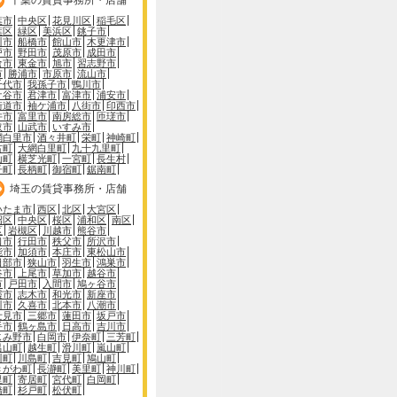
葉市
中央区
花見川区
稲毛区
葉区
緑区
美浜区
銚子市
川市
船橋市
館山市
木更津市
戸市
野田市
茂原市
成田市
倉市
東金市
旭市
習志野市
市
勝浦市
市原市
流山市
千代市
我孫子市
鴨川市
ケ谷市
君津市
富津市
浦安市
街道市
袖ケ浦市
八街市
印西市
井市
富里市
南房総市
匝瑳市
取市
山武市
いすみ市
網白里市
酒々井町
栄町
神崎町
古町
大網白里町
九十九里町
山町
横芝光町
一宮町
長生村
子町
長柄町
御宿町
鋸南町
埼玉の賃貸事務所・店舗
いたま市
西区
北区
大宮区
沼区
中央区
桜区
浦和区
南区
区
岩槻区
川越市
熊谷市
口市
行田市
秩父市
所沢市
能市
加須市
本庄市
東松山市
日部市
狭山市
羽生市
鴻巣市
谷市
上尾市
草加市
越谷市
市
戸田市
入間市
鳩ヶ谷市
霞市
志木市
和光市
新座市
川市
久喜市
北本市
八潮市
士見市
三郷市
蓮田市
坂戸市
手市
鶴ヶ島市
日高市
吉川市
じみ野市
白岡市
伊奈町
三芳町
呂山町
越生町
滑川町
嵐山町
川町
川島町
吉見町
鳩山町
きがわ町
長瀞町
美里町
神川町
里町
寄居町
宮代町
白岡町
橋町
杉戸町
松伏町