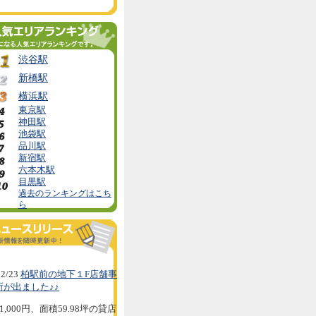
渋谷駅
新橋駅
横浜駅
東京駅
神田駅
池袋駅
品川駅
新宿駅
六本木駅
目黒駅
過去のランキングはこち
ら
2/23
柏駅前の地下１F店舗事
所が出ました♪♪
1,000円、面積59.98坪の貸店