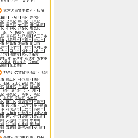
東京の賃貸事務所・店舗
代田区
中央区
港区
新宿区
京区
台東区
墨田区
江東区
川区
目黒区
大田区
世田谷区
谷区
中野区
杉並区
豊島区
区
荒川区
板橋区
練馬区
立区
葛飾区
江戸川区
八王子市
川市
武蔵野市
三鷹市
青梅市
中市
昭島市
調布市
町田市
金井市
小平市
日野市
東村山市
分寺市
国立市
福生市
狛江市
大和市
清瀬市
東久留米市
蔵村山市
多摩市
稲城市
羽村市
きる野市
西東京市
瑞穂町
の出町
奥多摩町
神奈川の賃貸事務所・店舗
浜市
鶴見区
神奈川区
西区
区
南区
保土ケ谷区
磯子区
沢区
港北区
戸塚区
港南区
区
緑区
瀬谷区
栄区
泉区
葉区
都筑区
川崎市
川崎区
区
中原区
高津区
多摩区
前区
麻生区
横須賀市
平塚市
倉市
藤沢市
小田原市
茅ヶ崎市
子市
相模原市
三浦市
秦野市
木市
大和市
伊勢原市
海老名市
間市
南足柄市
綾瀬市
葉山町
川町
大磯町
二宮町
中井町
井町
松田町
山北町
開成町
根町
真鶴町
湯河原町
愛川町
川村
千葉の賃貸事務所・店舗