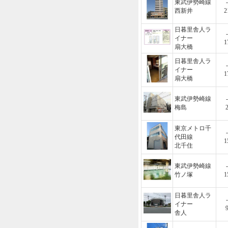
東武伊勢崎線
-
西新井
2
日暮里舎人ラ
-
イナー
1
扇大橋
日暮里舎人ラ
-
イナー
1
扇大橋
東武伊勢崎線
-
梅島
東京メトロ千
-
代田線
1
北千住
東武伊勢崎線
-
竹ノ塚
1
日暮里舎人ラ
-
イナー
舎人