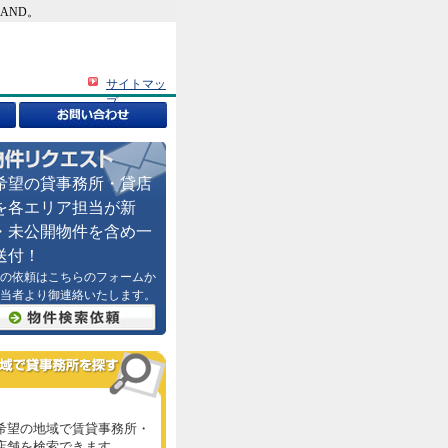
AND。
サイトマッ
プ
希望の貸事務所・貸店
を各エリア担当が新
・未公開物件を含め一
送付！
の依頼はこちらのフォームか
当者より御連絡いたします。
希望の地域で賃貸事務所・
店舗を検索できます。