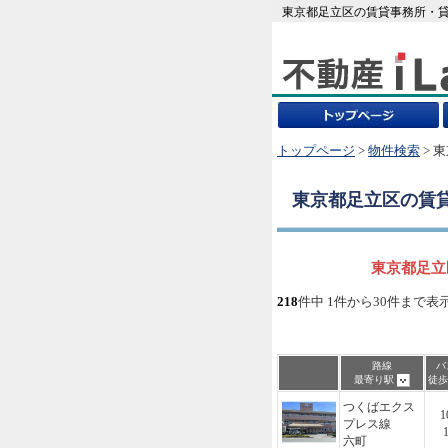
東京都足立区の賃貸事務所・貸
トップページ
>
物件検索
> 
東京都足立区
の賃
東京都足立
218
件中 1件から30件まで表
路線
バ
最寄り駅
徒
つくばエクス
1
プレス線
六町