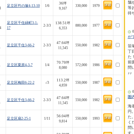
舗
36
坪
足立区竹の塚4-13-10
1/6
330,000
1979
等
1
9,167
待
138.51
足立区千住緑町3-1-
坪
2-3/3
880,000
1977
4
17
6,353
0
が
47.64
坪
足立区千住3-66-2
2-3/3
550,000
1982
笹
3
11,545
丁
た！
70.79
前
坪
足立区栗原4-3-7
1/4
572,000
1986
7
問
8,080
♪♪
113.2
坪
足立区梅田6-22-2
-/3
550,000
1987
9
4,859
0
圏
47.64
坪
足立区千住3-66-2
2-3/3
550,000
1982
3
11,545
海
円
56.04
坪
た
足立区扇2-25-1
1/11
550,000
1993
1
9,814
く
問
す