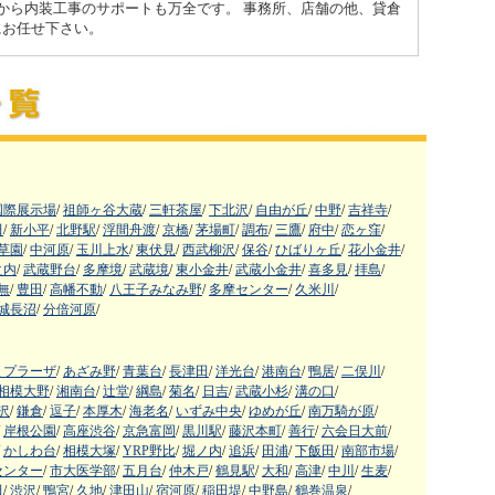
から内装工事のサポートも万全です。 事務所、店舗の他、貸倉
dにお任せ下さい。
国際展示場
/
祖師ヶ谷大蔵
/
三軒茶屋
/
下北沢
/
自由が丘
/
中野
/
吉祥寺
/
田
/
新小平
/
北野駅
/
浮間舟渡
/
京橋
/
茅場町
/
調布
/
三鷹
/
府中
/
恋ヶ窪
/
草園
/
中河原
/
玉川上水
/
東伏見
/
西武柳沢
/
保谷
/
ひばりヶ丘
/
花小金井
/
之内
/
武蔵野台
/
多摩境
/
武蔵境
/
東小金井
/
武蔵小金井
/
喜多見
/
拝島
/
無
/
豊田
/
高幡不動
/
八王子みなみ野
/
多摩センター
/
久米川
/
城長沼
/
分倍河原
/
まプラーザ
/
あざみ野
/
青葉台
/
長津田
/
洋光台
/
港南台
/
鴨居
/
二俣川
/
相模大野
/
湘南台
/
辻堂
/
綱島
/
菊名
/
日吉
/
武蔵小杉
/
溝の口
/
沢
/
鎌倉
/
逗子
/
本厚木
/
海老名
/
いずみ中央
/
ゆめが丘
/
南万騎が原
/
岸根公園
/
高座渋谷
/
京急富岡
/
黒川駅
/
藤沢本町
/
善行
/
六会日大前
/
かしわ台
/
相模大塚
/
YRP野比
/
堀ノ内
/
追浜
/
田浦
/
下飯田
/
南部市場
/
センター
/
市大医学部
/
五月台
/
仲木戸
/
鶴見駅
/
大和
/
高津
/
中川
/
生麦
/
田
/
渋沢
/
鴨宮
/
久地
/
津田山
/
宿河原
/
稲田堤
/
中野島
/
鶴巻温泉
/