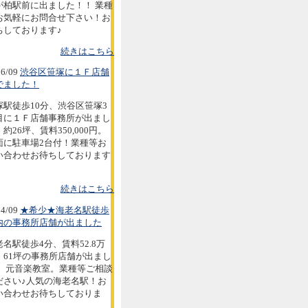
が柏駅前に出ました！！ 業種
お気軽にお問合せ下さい！お
ちしております♪
続きはこちら
6/09
渋谷区笹塚に１Ｆ店舗
でました！
塚駅徒歩10分、渋谷区笹塚3
目に１Ｆ店舗事務所が出まし
約26坪、賃料350,000円。
面に駐車場2台付！業種等お
い合わせお待ちしております
続きはこちら
4/09
★希少★海老名駅徒歩
内の事務所店舗が出ました
老名駅徒歩4分、賃料52.8万
。61坪の事務所店舗が出まし
。 元音楽教室。業種等ご相談
ださい♪人気の海老名駅！お
い合わせお待ちしておりま
。