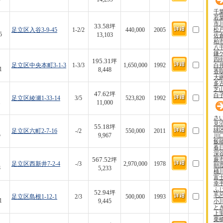
千
若
市
33.58
坪
松
足立区入谷3-9-45
1-2/2
440,000
2005
5
13,103
佐
柏
八
鎌
四
195.31
坪
白
足立区中央本町3-1-3
1-3/3
1,650,000
1992
1
8,448
香
大
多
芝
47.62
坪
白
足立区綾瀬1-33-14
3/5
523,820
1992
1
11,000
さ
見
55.18
坪
緑
足立区六町2-7-16
-/2
550,000
2011
5
川
9,967
飯
春
深
567.52
蕨
坪
足立区西新井7-2-4
-/3
2,970,000
1978
朝
8
5,233
桶
富
幸
ふ
52.94
坪
毛
足立区島根1-12-1
2/3
500,000
1993
1
小
9,445
と
上
栗