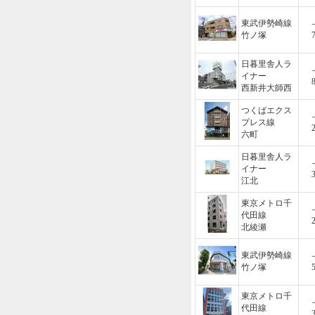
東武伊勢崎線
-
竹ノ塚
日暮里舎人ラ
-
イナー
西新井大師西
つくばエクス
-
プレス線
六町
日暮里舎人ラ
-
イナー
江北
東京メトロ千
-
代田線
北綾瀬
東武伊勢崎線
-
竹ノ塚
東京メトロ千
-
代田線