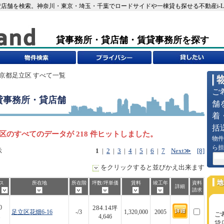
店舗を検索。神奈川・東京・埼玉・千葉でロードサイドや一棟貸も探せる不動産i-L
貸事務所・貸店舗・賃貸事務所を探す
東京都足立区 すべて一覧
ご
貸事務所・貸店舗
舗
着
括
区のすべてのデータが 218 件ヒットしました。
物件
ら担
示
1
|
2
|
3
|
4
|
5
|
6
|
7
Next≫
[8]
をクリックすると並びかえ出来ます
ス
所在地
所在階
坪数/坪単価
賃料
竣工年
資料
詳細
歩
請求
284.14
0
坪
足立区花畑6-16
-/3
1,320,000
2005
ご
1
4,646
貸