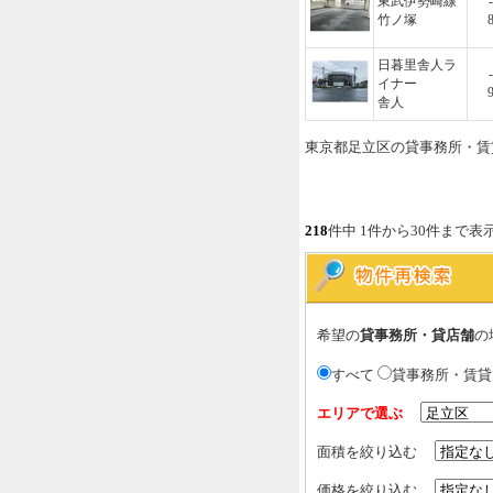
東武伊勢崎線
-
竹ノ塚
日暮里舎人ラ
-
イナー
舎人
東京都足立区の貸事務所・賃
218
件中 1件から30件まで表
希望の
貸事務所・貸店舗
の
すべて
貸事務所・賃
エリアで選ぶ
面積を絞り込む
価格を絞り込む