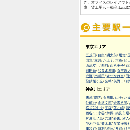
き、オフィスのレイアウト
庫、貸工場も不動産iLan
東京エリア
五反田
/
目白
/
明大前
/
用賀
/
国立
/
立川
/
八王子
/
大森
/
蒲
西武立川
/
西府
/
西八王子
/
百
飛田給
/
和泉多摩川
/
京王堀
成瀬
/
南町田
/
すずかけ台
/
田
聖蹟桜ヶ丘
/
柴崎
/
矢野口
/
稲
神奈川エリア
川崎
/
関内
/
石川町
/
山手
/
た
仲町台
/
金沢文庫
/
金沢八景
/
横須賀中央
/
平塚
/
茅ヶ崎
/
藤
西谷
/
下永谷
/
舞岡
/
鶴見市場
/
片瀬江ノ島
/
六浦
/
蒔田
/
汐入
/
並木中央
/
並木北
/
産業振興
川和町
/
新羽
/
根岸
/
反町
/
杉