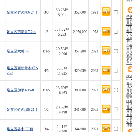
58.75
坪
足立区竹の塚6-24-1
3/3
352,000
1991
7
5,991
千
文
品
渋
567.52
坪
北
足立区西新井7-2-4
-/3
2,970,000
1978
8
足
5,233
立
府
小
29.53
国
坪
足立区六町3-6
B1/5
357,200
2021
東
2
12,096
武
あ
日
35.3
足立区西新井本町2-
坪
4/5
420,959
2025
3
29-5
11,925
横
中
金
旭
23.69
坪
青
足立区加平1-15-8
B1/5
390,000
2023
2
16,463
幸
宮
鎌
逗
23.52
坪
厚
足立区竹の塚6-21-1
1/2
341,000
2005
座
5
14,498
寒
大
箱
清
24.1
坪
足立区谷中2丁目
3/4
344,600
2021
3
14,299