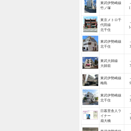
東武伊勢崎線
-
竹ノ塚
1
東京メトロ千
-
代田線
1
北千住
東武伊勢崎線
-
北千住
東武大師線
-
大師前
東武伊勢崎線
-
梅島
東武伊勢崎線
-
北千住
日暮里舎人ラ
-
イナー
扇大橋