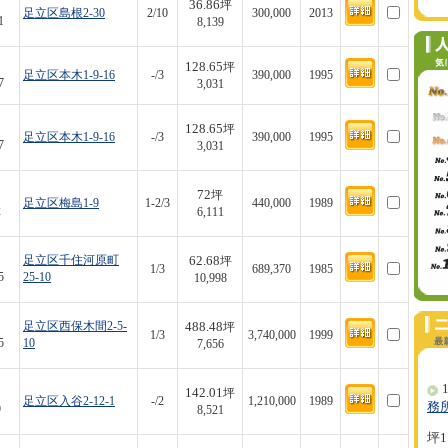
36.86
坪
足立区島根2-30
2/10
300,000
2013
1
8,139
128.65
坪
足立区本木1-9-16
-/3
390,000
1995
7
3,031
128.65
坪
足立区本木1-9-16
-/3
390,000
1995
7
3,031
72
坪
足立区梅島1-9
1-2/3
440,000
1989
2
6,111
62.68
足立区千住河原町
坪
1/3
689,370
1985
5
25-10
10,998
488.48
足立区西保木間2-5-
坪
1/3
3,740,000
1999
5
10
7,656
1
142.01
坪
足立区入谷2-12-1
-/2
1,210,000
1989
務
9
8,521
坪1