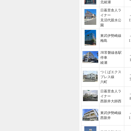
北綾瀬
日暮里舎人ラ
イナー
-
見沼代親水公
1
園
東武伊勢崎線
-
梅島
1
JR常磐線各駅
-
停車
綾瀬
つくばエクス
-
プレス線
六町
日暮里舎人ラ
-
イナー
西新井大師西
東武伊勢崎線
-
西新井
1