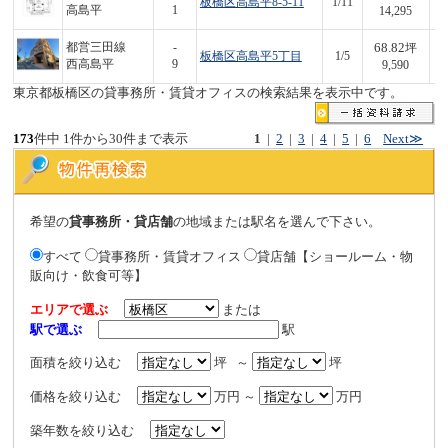
板橋区高島平8-5-11
1/11
4
高島平
1
14,295
68.82
都営三田線
-
坪
板橋区高島平5丁目
1/5
6
西高島平
9
9,590
東京都板橋区の貸事務所・賃貸オフィスの検索結果を表示中です。
173
件中 1件から30件まで表示
1
|
2
|
3
|
4
|
5
|
6
Next≫
希望の
貸事務所・貸店舗
の地域または駅名を選んで下さい。
すべて
貸事務所・賃貸オフィス
貸店舗【ショールーム・物
販向け・飲食可等】
エリアで選ぶ
または
駅で選ぶ
駅
面積を絞り込む
坪 ～
坪
価格を絞り込む
万円 ～
万円
築年数を絞り込む