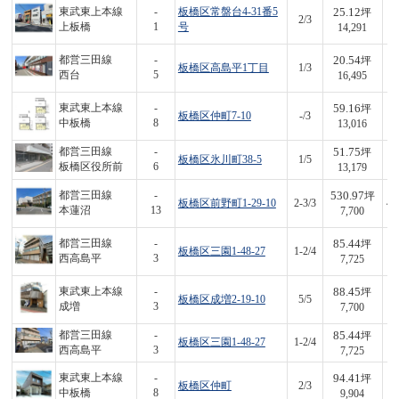
25.12
東武東上本線
-
板橋区常盤台4-31番5
坪
2/3
3
上板橋
1
号
14,291
20.54
都営三田線
-
坪
板橋区高島平1丁目
1/3
3
西台
5
16,495
59.16
東武東上本線
-
坪
板橋区仲町7-10
-/3
7
中板橋
8
13,016
51.75
都営三田線
-
坪
板橋区氷川町38-5
1/5
6
板橋区役所前
6
13,179
530.97
都営三田線
-
坪
板橋区前野町1-29-10
2-3/3
4,
本蓮沼
13
7,700
85.44
都営三田線
-
坪
板橋区三園1-48-27
1-2/4
6
西高島平
3
7,725
88.45
東武東上本線
-
坪
板橋区成増2-19-10
5/5
6
成増
3
7,700
85.44
都営三田線
-
坪
板橋区三園1-48-27
1-2/4
6
西高島平
3
7,725
94.41
東武東上本線
-
坪
板橋区仲町
2/3
9
中板橋
8
9,904