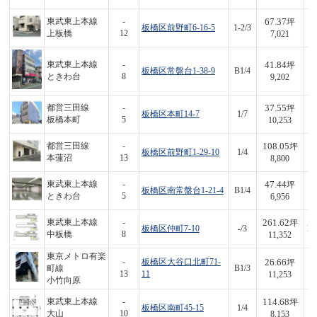
67.37
東武東上本線
-
坪
板橋区前野町6-16-5
1-2/3
4
上板橋
12
7,021
41.84
東武東上本線
-
坪
板橋区常盤台1-38-9
B1/4
3
ときわ台
8
9,202
37.55
都営三田線
-
坪
板橋区本町14-7
1/7
3
板橋本町
5
10,253
108.05
都営三田線
-
坪
板橋区前野町1-29-10
1/4
9
本蓮沼
13
8,800
47.44
東武東上本線
-
坪
板橋区南常盤台1-21-4
B1/4
3
ときわ台
5
6,956
261.62
東武東上本線
-
坪
板橋区仲町7-10
-/3
2,
中板橋
8
11,352
東京メトロ有楽
26.66
-
板橋区大谷口北町71-
坪
町線
B1/3
3
13
11
11,253
小竹向原
114.68
東武東上本線
-
坪
板橋区南町45-15
1/4
9
大山
10
8,153