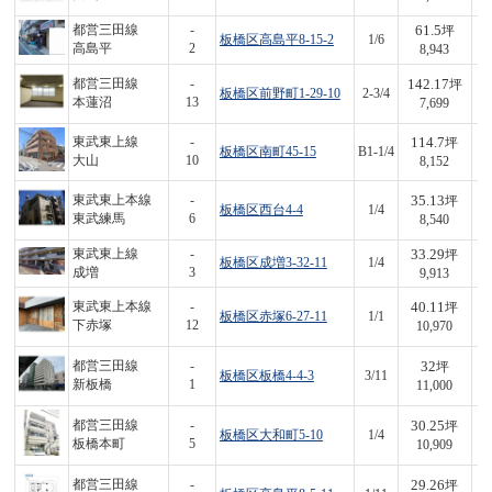
61.5
都営三田線
-
坪
板橋区高島平8-15-2
1/6
5
高島平
2
8,943
142.17
都営三田線
-
坪
板橋区前野町1-29-10
2-3/4
1,
本蓮沼
13
7,699
114.7
東武東上線
-
坪
板橋区南町45-15
B1-1/4
9
大山
10
8,152
35.13
東武東上本線
-
坪
板橋区西台4-4
1/4
3
東武練馬
6
8,540
33.29
東武東上線
-
坪
板橋区成増3-32-11
1/4
3
成増
3
9,913
40.11
東武東上本線
-
坪
板橋区赤塚6-27-11
1/1
4
下赤塚
12
10,970
32
都営三田線
-
坪
板橋区板橋4-4-3
3/11
3
新板橋
1
11,000
30.25
都営三田線
-
坪
板橋区大和町5-10
1/4
3
板橋本町
5
10,909
29.26
都営三田線
-
坪