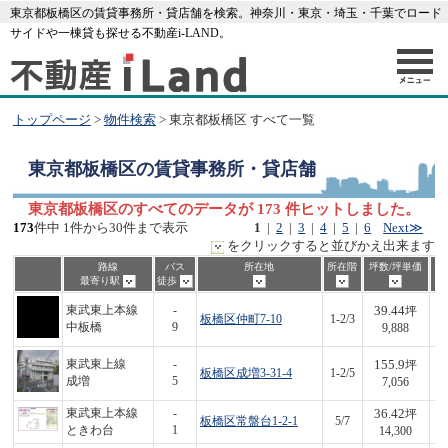
東京都板橋区の賃貸事務所・貸店舗を検索。神奈川・東京・埼玉・千葉でロード
サイドや一棟貸も探せる不動産i-LAND。
トップページ
>
物件検索
> 東京都板橋区 すべて一覧
東京都板橋区
の賃貸事務所・貸店舗
東京都板橋区のすべてのデータが 173 件ヒットしました。
173
件中 1件から30件まで表示
1
|
2
|
3
|
4
|
5
|
6
Next≫
をクリックすると並びかえ出来ます
路線
バス
所在地
所在階
坪数/坪単価
最寄り駅
徒歩
39.44
東武東上本線
-
坪
板橋区仲町7-10
1-2/3
3
中板橋
9
9,888
155.9
東武東上線
-
坪
板橋区成増3-31-4
1-2/5
1,
成増
5
7,056
36.42
東武東上本線
-
坪
板橋区常盤台1-2-1
5/7
5
ときわ台
1
14,300