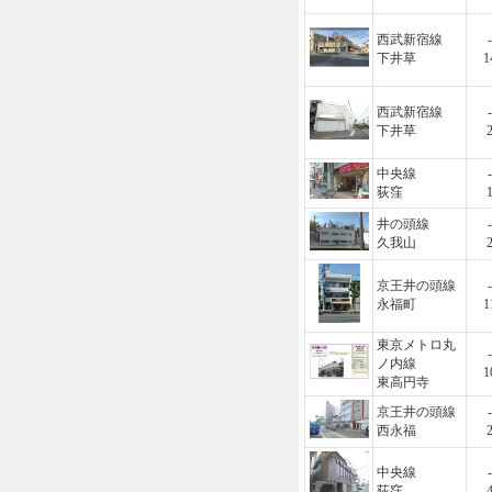
西武新宿線
-
下井草
1
西武新宿線
-
下井草
中央線
-
荻窪
井の頭線
-
久我山
京王井の頭線
-
永福町
1
東京メトロ丸
-
ノ内線
1
東高円寺
京王井の頭線
-
西永福
中央線
-
荻窪