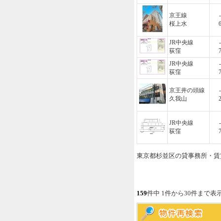
京王線
-
桜上水
JR中央線
-
荻窪
JR中央線
-
荻窪
京王井の頭線
-
久我山
JR中央線
-
荻窪
東京都杉並区の貸事務所・賃
159
件中 1件から30件まで表