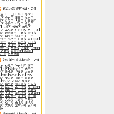
東京の賃貸事務所・店舗
代田区
中央区
港区
新宿区
京区
台東区
墨田区
江東区
川区
目黒区
大田区
世田谷区
谷区
中野区
杉並区
豊島区
区
荒川区
板橋区
練馬区
立区
葛飾区
江戸川区
八王子市
川市
武蔵野市
三鷹市
青梅市
中市
昭島市
調布市
町田市
金井市
小平市
日野市
東村山市
分寺市
国立市
福生市
狛江市
大和市
清瀬市
東久留米市
蔵村山市
多摩市
稲城市
羽村市
きる野市
西東京市
瑞穂町
の出町
奥多摩町
神奈川の賃貸事務所・店舗
浜市
鶴見区
神奈川区
西区
区
南区
保土ケ谷区
磯子区
沢区
港北区
戸塚区
港南区
区
緑区
瀬谷区
栄区
泉区
葉区
都筑区
川崎市
川崎区
区
中原区
高津区
多摩区
前区
麻生区
横須賀市
平塚市
倉市
藤沢市
小田原市
茅ヶ崎市
子市
相模原市
三浦市
秦野市
木市
大和市
伊勢原市
海老名市
間市
南足柄市
綾瀬市
葉山町
川町
大磯町
二宮町
中井町
井町
松田町
山北町
開成町
根町
真鶴町
湯河原町
愛川町
川村
千葉の賃貸事務所・店舗