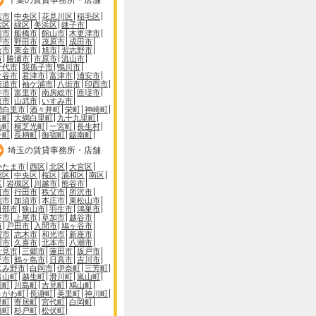
葉市
中央区
花見川区
稲毛区
葉区
緑区
美浜区
銚子市
川市
船橋市
館山市
木更津市
戸市
野田市
茂原市
成田市
倉市
東金市
旭市
習志野市
市
勝浦市
市原市
流山市
千代市
我孫子市
鴨川市
ケ谷市
君津市
富津市
浦安市
街道市
袖ケ浦市
八街市
印西市
井市
富里市
南房総市
匝瑳市
取市
山武市
いすみ市
網白里市
酒々井町
栄町
神崎町
古町
大網白里町
九十九里町
山町
横芝光町
一宮町
長生村
子町
長柄町
御宿町
鋸南町
埼玉の賃貸事務所・店舗
いたま市
西区
北区
大宮区
沼区
中央区
桜区
浦和区
南区
区
岩槻区
川越市
熊谷市
口市
行田市
秩父市
所沢市
能市
加須市
本庄市
東松山市
日部市
狭山市
羽生市
鴻巣市
谷市
上尾市
草加市
越谷市
市
戸田市
入間市
鳩ヶ谷市
霞市
志木市
和光市
新座市
川市
久喜市
北本市
八潮市
士見市
三郷市
蓮田市
坂戸市
手市
鶴ヶ島市
日高市
吉川市
じみ野市
白岡市
伊奈町
三芳町
呂山町
越生町
滑川町
嵐山町
川町
川島町
吉見町
鳩山町
きがわ町
長瀞町
美里町
神川町
里町
寄居町
宮代町
白岡町
橋町
杉戸町
松伏町