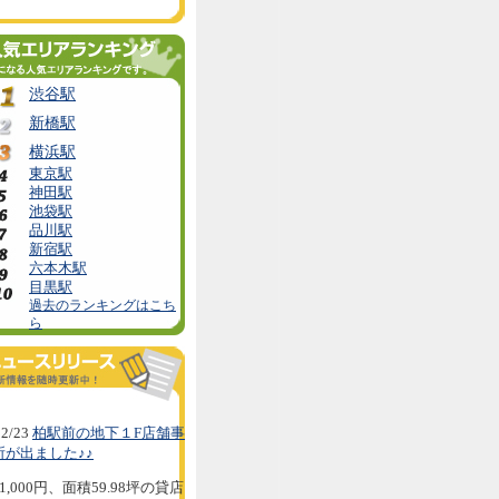
渋谷駅
新橋駅
横浜駅
東京駅
神田駅
池袋駅
品川駅
新宿駅
六本木駅
目黒駅
過去のランキングはこち
ら
2/23
柏駅前の地下１F店舗事
所が出ました♪♪
1,000円、面積59.98坪の貸店