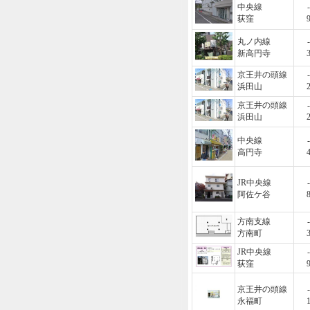
中央線
-
荻窪
丸ノ内線
-
新高円寺
京王井の頭線
-
浜田山
京王井の頭線
-
浜田山
中央線
-
高円寺
JR中央線
-
阿佐ケ谷
方南支線
-
方南町
JR中央線
-
荻窪
京王井の頭線
-
永福町