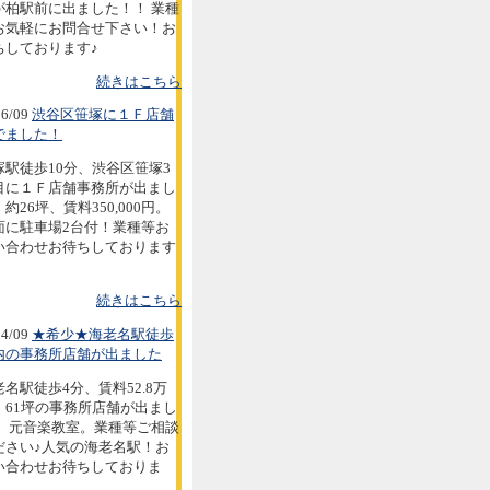
が柏駅前に出ました！！ 業種
お気軽にお問合せ下さい！お
ちしております♪
続きはこちら
6/09
渋谷区笹塚に１Ｆ店舗
でました！
塚駅徒歩10分、渋谷区笹塚3
目に１Ｆ店舗事務所が出まし
約26坪、賃料350,000円。
面に駐車場2台付！業種等お
い合わせお待ちしております
続きはこちら
4/09
★希少★海老名駅徒歩
内の事務所店舗が出ました
老名駅徒歩4分、賃料52.8万
。61坪の事務所店舗が出まし
。 元音楽教室。業種等ご相談
ださい♪人気の海老名駅！お
い合わせお待ちしておりま
。