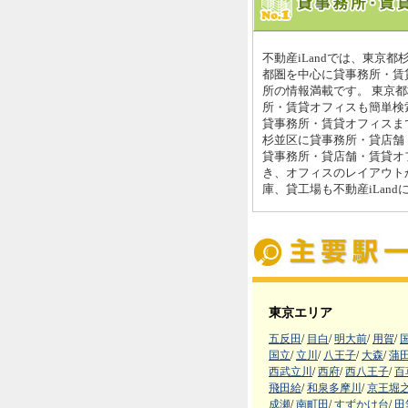
不動産iLandでは、東京
都圏を中心に貸事務所・賃
所の情報満載です。 東京
所・賃貸オフィスも簡単検索
貸事務所・賃貸オフィスまで
杉並区に貸事務所・貸店舗
貸事務所・貸店舗・賃貸オ
き、オフィスのレイアウト
庫、貸工場も不動産iLan
東京エリア
五反田
/
目白
/
明大前
/
用賀
/
国立
/
立川
/
八王子
/
大森
/
蒲
西武立川
/
西府
/
西八王子
/
百
飛田給
/
和泉多摩川
/
京王堀
成瀬
/
南町田
/
すずかけ台
/
田