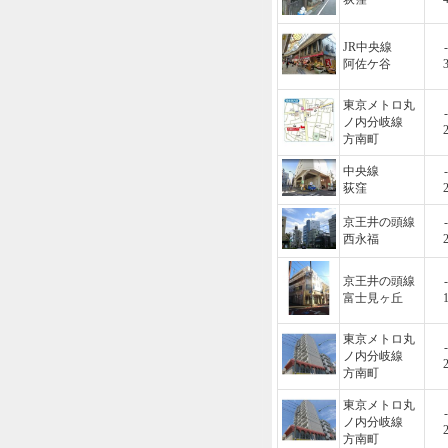
JR中央線
-
阿佐ケ谷
東京メトロ丸
-
ノ内分岐線
方南町
中央線
-
荻窪
京王井の頭線
-
西永福
京王井の頭線
-
富士見ヶ丘
東京メトロ丸
-
ノ内分岐線
方南町
東京メトロ丸
-
ノ内分岐線
方南町