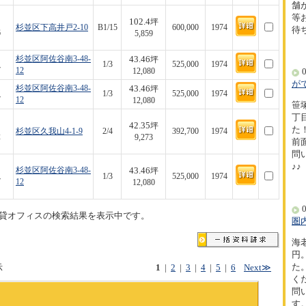
舗
等
102.4
坪
杉並区下高井戸2-10
B1/15
600,000
1974
待
6
5,859
43.46
杉並区阿佐谷南3-48-
坪
1/3
525,000
1974
7
12
12,080
0
が
43.46
杉並区阿佐谷南3-48-
坪
1/3
525,000
1974
7
12
12,080
笹
丁
42.35
坪
た！
杉並区久我山4-1-9
2/4
392,700
1974
2
9,273
前
問
♪♪
43.46
杉並区阿佐谷南3-48-
坪
1/3
525,000
1974
7
12
12,080
0
貸オフィスの検索結果を表示中です。
圏
海
円
た
示
1
|
2
|
3
|
4
|
5
|
6
Next≫
く
問
す