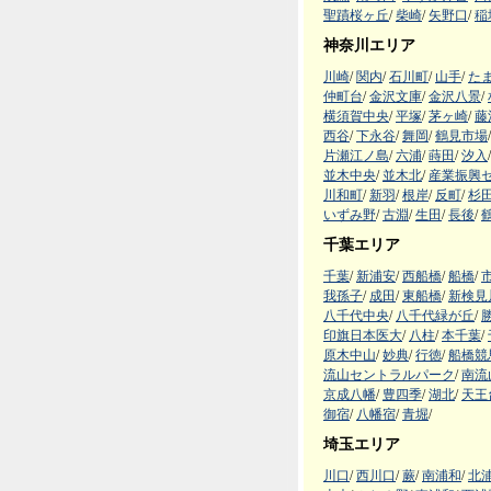
聖蹟桜ヶ丘
/
柴崎
/
矢野口
/
稲
神奈川エリア
川崎
/
関内
/
石川町
/
山手
/
た
仲町台
/
金沢文庫
/
金沢八景
/
横須賀中央
/
平塚
/
茅ヶ崎
/
藤
西谷
/
下永谷
/
舞岡
/
鶴見市場
/
片瀬江ノ島
/
六浦
/
蒔田
/
汐入
/
並木中央
/
並木北
/
産業振興
川和町
/
新羽
/
根岸
/
反町
/
杉
いずみ野
/
古淵
/
生田
/
長後
/
千葉エリア
千葉
/
新浦安
/
西船橋
/
船橋
/
我孫子
/
成田
/
東船橋
/
新検見
八千代中央
/
八千代緑が丘
/
印旗日本医大
/
八柱
/
本千葉
/
原木中山
/
妙典
/
行徳
/
船橋競
流山セントラルパーク
/
南流
京成八幡
/
豊四季
/
湖北
/
天王
御宿
/
八幡宿
/
青堀
/
埼玉エリア
川口
/
西川口
/
蕨
/
南浦和
/
北