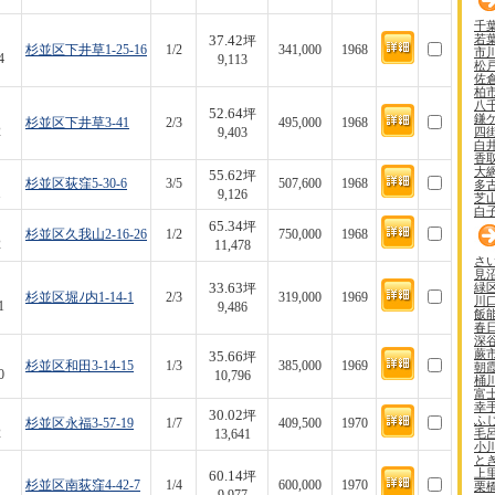
千
若
37.42
坪
杉並区下井草1-25-16
1/2
341,000
1968
市
4
9,113
松
佐
柏
八
52.64
坪
鎌
杉並区下井草3-41
2/3
495,000
1968
四
2
9,403
白
香
大
55.62
坪
杉並区荻窪5-30-6
3/5
507,600
1968
多
1
9,126
芝
白
65.34
坪
杉並区久我山2-16-26
1/2
750,000
1968
2
11,478
さ
見
33.63
緑
坪
杉並区堀ﾉ内1-14-1
2/3
319,000
1969
川
1
9,486
飯
春
深
蕨
35.66
坪
杉並区和田3-14-15
1/3
385,000
1969
朝
0
10,796
桶
富
幸
30.02
坪
ふ
杉並区永福3-57-19
1/7
409,500
1970
毛
2
13,641
小
と
上
60.14
坪
杉並区南荻窪4-42-7
1/4
600,000
1970
栗
4