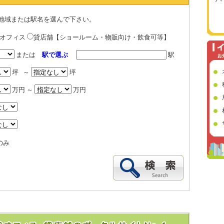
地域または駅名を選んで下さい。
貸オフィス
貸店舗【ショールーム・物販向け・飲食可等】
または
駅で選ぶ
駅
坪 ～
坪
万円 ～
万円
のみ