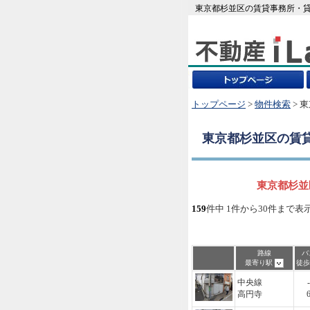
東京都杉並区の賃貸事務所・貸
トップページ
>
物件検索
> 
東京都杉並区
の賃
東京都杉並
159
件中 1件から30件まで表
路線
バ
最寄り駅
徒
中央線
-
高円寺