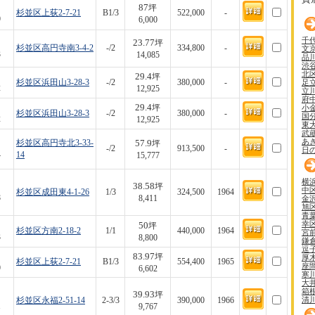
87
坪
杉並区上荻2-7-21
B1/3
522,000
-
9
6,000
千
23.77
坪
杉並区高円寺南3-4-2
-/2
334,800
-
文
3
14,085
品
渋
北
29.4
坪
足
杉並区浜田山3-28-3
-/2
380,000
-
2
12,925
立
府
29.4
小
坪
杉並区浜田山3-28-3
-/2
380,000
-
国
2
12,925
東
武
あ
57.9
杉並区高円寺北3-33-
坪
-/2
913,500
-
日
4
14
15,777
横
38.58
坪
中
杉並区成田東4-1-26
1/3
324,500
1964
8
金
8,411
旭
青
幸
50
坪
杉並区方南2-18-2
1/1
440,000
1964
宮
3
8,800
鎌
逗
83.97
坪
厚
杉並区上荻2-7-21
B1/3
554,400
1965
座
9
6,602
寒
大
箱
39.93
坪
清
杉並区永福2-51-14
2-3/3
390,000
1966
1
9,767