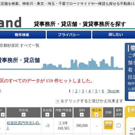
店舗を検索。神奈川・東京・埼玉・千葉でロードサイドや一棟貸も探せる不動産i-L
貸事務所・貸店舗・賃貸事務所を探す
東京都杉並区 すべて一覧
ご
貸事務所・貸店舗
舗
着
括
区のすべてのデータが 159 件ヒットしました。
物件
ら担
示
1
|
2
|
3
|
4
|
5
|
6
Next≫
をクリックすると並びかえ出来ます
ス
所在地
所在階
坪数/坪単価
賃料
竣工年
資料
詳細
歩
請求
2.3
杉並区高円寺北3-45-
坪
-/2
390,000
-
6
1
169,565
ご
貸