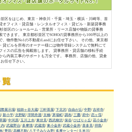
都杉並区をはじめ、東京・神奈川・千葉・埼玉・横浜・川崎等、首
貸オフィス・貸店舗・レンタルオフィス・貸ビル・新築貸事務
都杉並区のショールーム・営業所・リース店舗や物販の貸事務
できます。 東京都杉並区でSOHOの貸事務所から100坪以上の
、物件数No1の不動産iLandにお任せ下さい。 その他、東京都
・貸ビルを所有のオーナー様には物件登録システムで無料にて
フィスの広告を掲載致します。 貸事務所・貸店舗の移転手続
から内装工事のサポートも万全です。 事務所、店舗の他、貸倉
dにお任せ下さい。
国際展示場
/
祖師ヶ谷大蔵
/
三軒茶屋
/
下北沢
/
自由が丘
/
中野
/
吉祥寺
/
田
/
新小平
/
北野駅
/
浮間舟渡
/
京橋
/
茅場町
/
調布
/
三鷹
/
府中
/
恋ヶ窪
/
草園
/
中河原
/
玉川上水
/
東伏見
/
西武柳沢
/
保谷
/
ひばりヶ丘
/
花小金井
/
之内
/
武蔵野台
/
多摩境
/
武蔵境
/
東小金井
/
武蔵小金井
/
喜多見
/
拝島
/
無
/
豊田
/
高幡不動
/
八王子みなみ野
/
多摩センター
/
久米川
/