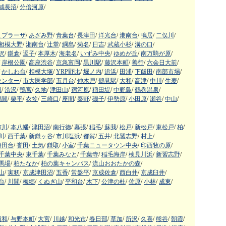
城長沼
/
分倍河原
/
まプラーザ
/
あざみ野
/
青葉台
/
長津田
/
洋光台
/
港南台
/
鴨居
/
二俣川
/
相模大野
/
湘南台
/
辻堂
/
綱島
/
菊名
/
日吉
/
武蔵小杉
/
溝の口
/
沢
/
鎌倉
/
逗子
/
本厚木
/
海老名
/
いずみ中央
/
ゆめが丘
/
南万騎が原
/
岸根公園
/
高座渋谷
/
京急富岡
/
黒川駅
/
藤沢本町
/
善行
/
六会日大前
/
かしわ台
/
相模大塚
/
YRP野比
/
堀ノ内
/
追浜
/
田浦
/
下飯田
/
南部市場
/
センター
/
市大医学部
/
五月台
/
仲木戸
/
鶴見駅
/
大和
/
高津
/
中川
/
生麦
/
田
/
渋沢
/
鴨宮
/
久地
/
津田山
/
宿河原
/
稲田堤
/
中野島
/
鶴巻温泉
/
鶴間
/
栗平
/
衣笠
/
三崎口
/
座間
/
秦野
/
磯子
/
伊勢原
/
小田原
/
瀬谷
/
中山
/
市川
/
本八幡
/
津田沼
/
南行徳
/
幕張
/
稲毛
/
蘇我
/
松戸
/
新松戸
/
東松戸
/
柏
/
川
/
西千葉
/
新鎌ヶ谷
/
市川塩浜
/
都賀
/
五井
/
北習志野
/
村上
/
勝田台
/
誉田
/
土気
/
鎌取
/
小室
/
千葉ニュータウン中央
/
印西牧の原
/
千葉中央
/
東千葉
/
千葉みなと
/
千葉寺
/
稲毛海岸
/
検見川浜
/
新習志野
/
馬場
/
柏たなか
/
柏の葉キャンパス
/
流山おおたかの森
/
山
/
実籾
/
京成津田沼
/
五香
/
常盤平
/
京成佐倉
/
西白井
/
京成臼井
/
台
/
川間
/
梅郷
/
くぬぎ山
/
平和台
/
木下
/
公津の杜
/
佐原
/
小林
/
成東
/
浦和
/
与野本町
/
大宮
/
川越
/
和光市
/
春日部
/
草加
/
所沢
/
久喜
/
熊谷
/
朝霞
/