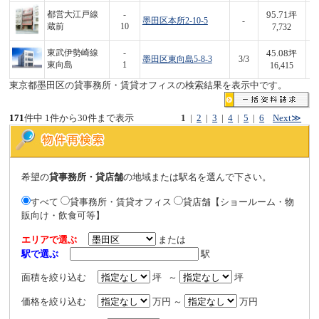
95.71
都営大江戸線
-
坪
墨田区本所2-10-5
-
7
蔵前
10
7,732
45.08
東武伊勢崎線
-
坪
墨田区東向島5-8-3
3/3
7
東向島
1
16,415
東京都墨田区の貸事務所・賃貸オフィスの検索結果を表示中です。
171
件中 1件から30件まで表示
1
|
2
|
3
|
4
|
5
|
6
Next≫
希望の
貸事務所・貸店舗
の地域または駅名を選んで下さい。
すべて
貸事務所・賃貸オフィス
貸店舗【ショールーム・物
販向け・飲食可等】
エリアで選ぶ
または
駅で選ぶ
駅
面積を絞り込む
坪 ～
坪
価格を絞り込む
万円 ～
万円