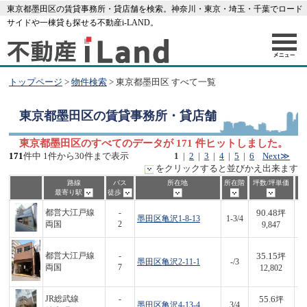
東京都墨田区の賃貸事務所・貸店舗を検索。神奈川・東京・埼玉・千葉でロード
サイドや一棟貸も探せる不動産i-LAND。
トップページ
>
物件検索
> 東京都墨田区 すべて一覧
東京都墨田区
の賃貸事務所・貸店舗
東京都墨田区のすべてのデータが 171 件ヒットしました。
171
件中 1件から30件まで表示
1
|
2
|
3
|
4
|
5
|
6
Next≫
をクリックすると並びかえ出来ます
路線
バス
所在地
所在階
坪数/坪単価
最寄り駅
徒歩
90.48
都営大江戸線
-
坪
墨田区亀沢1-8-13
1-3/4
8
両国
2
9,847
35.15
都営大江戸線
-
坪
墨田区亀沢2-11-1
-/3
4
両国
7
12,802
55.6
JR総武線
-
坪
墨田区亀沢4-13-4
3/4
7