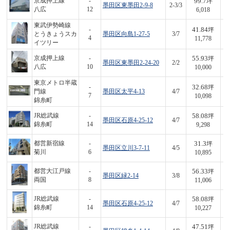
99.7
京成押上線
-
坪
墨田区東墨田2-9-8
2-3/3
6
八広
12
6,018
東武伊勢崎線
41.84
-
坪
とうきょうスカ
墨田区向島1-27-5
3/7
4
4
11,778
イツリー
55.93
京成押上線
-
坪
墨田区東墨田2-24-20
2/2
5
八広
10
10,000
東京メトロ半蔵
32.68
-
坪
門線
墨田区太平4-13
4/7
3
7
10,098
錦糸町
58.08
JR総武線
-
坪
墨田区石原4-25-12
4/7
5
錦糸町
14
9,298
31.3
都営新宿線
-
坪
墨田区立川3-7-11
4/5
3
菊川
6
10,895
56.33
都営大江戸線
-
坪
墨田区緑2-14
3/8
6
両国
8
11,006
58.08
JR総武線
-
坪
墨田区石原4-25-12
4/7
5
錦糸町
14
10,227
47.51
JR総武線
-
坪