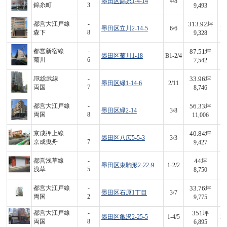
墨田区錦糸1-4-14
4/8
4
錦糸町
3
9,493
313.92
都営大江戸線
-
坪
墨田区立川2-14-5
6/6
2,
森下
8
9,328
87.51
都営新宿線
-
坪
墨田区菊川1-18
B1-2/4
6
菊川
6
7,542
33.96
JR総武線
-
坪
墨田区緑1-14-6
2/11
2
両国
7
8,746
56.33
都営大江戸線
-
坪
墨田区緑2-14
3/8
6
両国
8
11,006
40.84
京成押上線
-
坪
墨田区八広5-5-3
3/3
3
京成曳舟
7
9,427
44
都営浅草線
-
坪
墨田区東駒形2-22-9
1-2/2
3
浅草
5
8,750
33.76
都営大江戸線
-
坪
墨田区石原1丁目
3/7
3
両国
2
9,775
351
都営大江戸線
-
坪
墨田区亀沢2-25-5
1-4/5
2,
両国
8
6,895