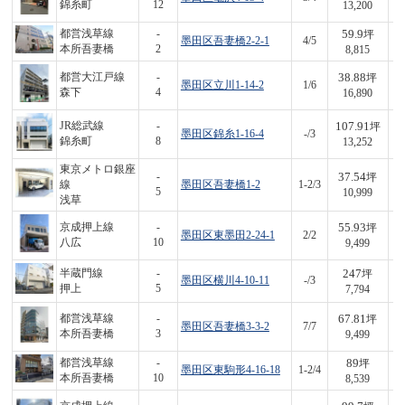
錦糸町
12
13,200
59.9
都営浅草線
-
坪
墨田区吾妻橋2-2-1
4/5
5
本所吾妻橋
2
8,815
38.88
都営大江戸線
-
坪
墨田区立川1-14-2
1/6
6
森下
4
16,890
107.91
JR総武線
-
坪
墨田区錦糸1-16-4
-/3
1,
錦糸町
8
13,252
東京メトロ銀座
37.54
-
坪
線
墨田区吾妻橋1-2
1-2/3
4
5
10,999
浅草
55.93
京成押上線
-
坪
墨田区東墨田2-24-1
2/2
5
八広
10
9,499
247
半蔵門線
-
坪
墨田区横川4-10-11
-/3
1,
押上
5
7,794
67.81
都営浅草線
-
坪
墨田区吾妻橋3-3-2
7/7
6
本所吾妻橋
3
9,499
89
都営浅草線
-
坪
墨田区東駒形4-16-18
1-2/4
7
本所吾妻橋
10
8,539