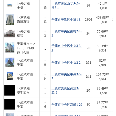
42.1
JR外房線
-
千葉市緑区あすみが
坪
1/3
4
土気
15
丘7-1
11,000
468.98
JR京葉線
-
坪
千葉市美浜区中瀬1-8
23/26
5,
海浜幕張
13
10,890
75.66
JR外房線
-
千葉市中央区南町2-2-
坪
3/4
7
蘇我
3
2
9,913
千葉都市モノ
53.39
-
千葉市中央区中央3-3-
坪
レール1号線
5/10
4
2
1
9,354
葭川公園
82
JR総武本線
-
坪
千葉市中央区中央2-2
2/31
6
千葉
9
7,919
107.73
JR総武本線
-
千葉市中央区中央3-5-
坪
2/11
5
千葉
14
7
5,514
39.49
JR京葉線
-
千葉市美浜区高洲3-
坪
2/7
4
稲毛海岸
1
23-2
11,550
37.77
JR総武本線
-
坪
千葉市中央区新町1-20
8/9
4
千葉
6
10,998