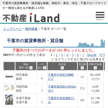
千葉市の賃貸事務所・貸店舗を検索。神奈川・東京・埼玉・千葉でロードサイド
や一棟貸も探せる不動産i-LAND。
トップページ
>
物件検索
> 千葉市 すべて一覧
千葉市
の賃貸事務所・貸店舗
千葉市のすべてのデータが 503 件ヒットしました。
503
件中 1件から30件まで表示
1
|
2
|
3
|
4
|
5
|
6
|
7
Next≫
[17]
をクリックすると並びかえ出来ます
路線
バス
所在地
所在階
坪数/坪単価
最寄り駅
徒歩
80.16
JR京葉線
-
千葉市中央区川崎町
坪
1/1
1,
蘇我
9
57-5
13,723
63
JR総武線
-
千葉市稲毛区小仲台6-
坪
2/11
8
稲毛
2
18-1
13,200
61.7
京成千葉線
-
千葉市中央区新町17-
坪
8/8
6
京成千葉
5
13
11,000