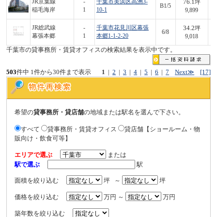
76.1
JR京葉線
-
千葉市美浜区高洲3-
坪
B1/5
7
稲毛海岸
1
10-1
9,899
34.2
JR総武線
-
千葉市花見川区幕張
坪
6/8
3
幕張本郷
1
本郷1-1-2-20
9,018
千葉市の貸事務所・賃貸オフィスの検索結果を表示中です。
503
件中 1件から30件まで表示
1
|
2
|
3
|
4
|
5
|
6
|
7
Next≫
[17]
希望の
貸事務所・貸店舗
の地域または駅名を選んで下さい。
すべて
貸事務所・賃貸オフィス
貸店舗【ショールーム・物
販向け・飲食可等】
エリアで選ぶ
または
駅で選ぶ
駅
面積を絞り込む
坪 ～
坪
価格を絞り込む
万円 ～
万円
築年数を絞り込む