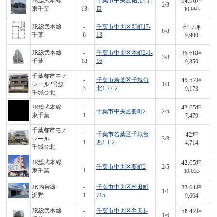
94.96
JR総武本線
-
千葉市中央区祐光4丁
坪
2/3
1,
東千葉
13
目
10,993
61.7
JR総武本線
-
千葉市中央区新町17-
坪
8/8
6
千葉
6
13
9,900
35.68
JR総武本線
-
千葉市中央区本町2-1-
坪
3/8
3
千葉
18
16
9,350
千葉都市モノ
45.57
-
千葉市若葉区千城台
坪
レール2号線
1/3
4
3
北1-27-2
9,173
千城台北
42.65
JR総武本線
-
坪
千葉市中央区要町2
2/5
3
東千葉
1
7,479
千葉都市モノ
42
-
千葉市若葉区千城台
坪
レール
3/3
1
1
西1-1-2
4,714
千城台北
42.65
JR総武本線
-
坪
千葉市中央区要町2
2/5
4
東千葉
1
10,033
33.01
JR内房線
-
千葉市中央区村田町
坪
1/1
3
浜野
1
715
9,664
58.42
JR総武本線
-
千葉市中央区弁天1-
坪
1/6
1,