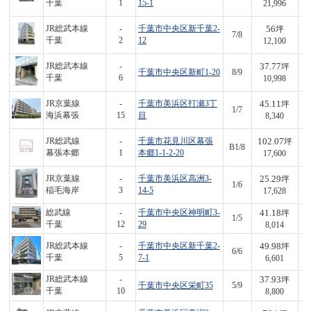
千葉
1
15-1
21,996
56
JR総武本線
-
千葉市中央区新千葉2-
坪
7/8
6
千葉
2
12
12,100
37.77
JR総武本線
-
坪
千葉市中央区新町1-20
8/9
4
千葉
6
10,998
45.11
JR京葉線
-
千葉市美浜区打瀬3丁
坪
1/7
3
海浜幕張
15
目
8,340
102.07
JR総武線
-
千葉市花見川区幕張
坪
B1/8
1,
幕張本郷
1
本郷1-1-2-20
17,600
25.29
JR京葉線
-
千葉市美浜区高洲3-
坪
1/6
4
稲毛海岸
3
14-5
17,628
41.18
総武線
-
千葉市中央区神明町3-
坪
1/5
3
千葉
12
29
8,014
49.98
JR総武本線
-
千葉市中央区新千葉2-
坪
6/6
3
千葉
5
7-1
6,601
37.93
JR総武本線
-
坪
千葉市中央区栄町35
5/9
3
千葉
10
8,800