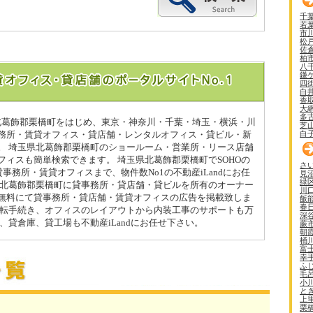
千
若
市
松
佐
柏
八
鎌
四
白
香
大
多
県北葛飾郡栗橋町をはじめ、東京・神奈川・千葉・埼玉・横浜・川
芝
白
務所・賃貸オフィス・貸店舗・レンタルオフィス・貸ビル・新
。 埼玉県北葛飾郡栗橋町のショールーム・営業所・リース店舗
フィスも簡単検索できます。 埼玉県北葛飾郡栗橋町でSOHOの
さ
貸事務所・賃貸オフィスまで、物件数No1の不動産iLandにお任
見
緑
県北葛飾郡栗橋町に貸事務所・貸店舗・貸ビルを所有のオーナー
川
無料にて貸事務所・貸店舗・賃貸オフィスの広告を掲載致しま
飯
春
移転手続き、オフィスのレイアウトから内装工事のサポートも万
深
、貸倉庫、貸工場も不動産iLandにお任せ下さい。
蕨
朝
桶
富
幸
ふ
毛
小
と
上
栗