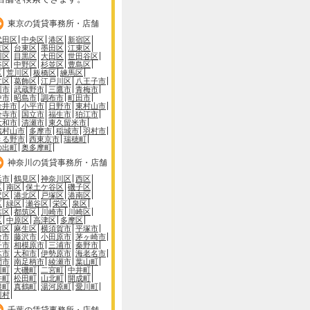
東京の賃貸事務所・店舗
代田区
中央区
港区
新宿区
京区
台東区
墨田区
江東区
川区
目黒区
大田区
世田谷区
谷区
中野区
杉並区
豊島区
区
荒川区
板橋区
練馬区
立区
葛飾区
江戸川区
八王子市
川市
武蔵野市
三鷹市
青梅市
中市
昭島市
調布市
町田市
金井市
小平市
日野市
東村山市
分寺市
国立市
福生市
狛江市
大和市
清瀬市
東久留米市
蔵村山市
多摩市
稲城市
羽村市
きる野市
西東京市
瑞穂町
の出町
奥多摩町
神奈川の賃貸事務所・店舗
浜市
鶴見区
神奈川区
西区
区
南区
保土ケ谷区
磯子区
沢区
港北区
戸塚区
港南区
区
緑区
瀬谷区
栄区
泉区
葉区
都筑区
川崎市
川崎区
区
中原区
高津区
多摩区
前区
麻生区
横須賀市
平塚市
倉市
藤沢市
小田原市
茅ヶ崎市
子市
相模原市
三浦市
秦野市
木市
大和市
伊勢原市
海老名市
間市
南足柄市
綾瀬市
葉山町
川町
大磯町
二宮町
中井町
井町
松田町
山北町
開成町
根町
真鶴町
湯河原町
愛川町
川村
千葉の賃貸事務所・店舗