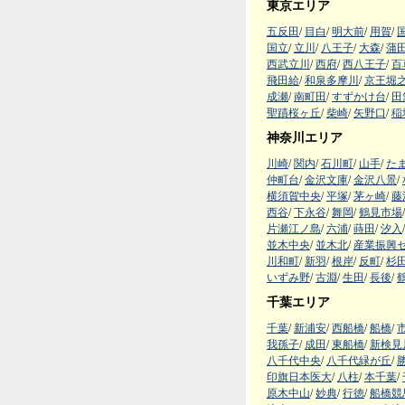
東京エリア
五反田
/
目白
/
明大前
/
用賀
/
国立
/
立川
/
八王子
/
大森
/
蒲
西武立川
/
西府
/
西八王子
/
百
飛田給
/
和泉多摩川
/
京王堀
成瀬
/
南町田
/
すずかけ台
/
田
聖蹟桜ヶ丘
/
柴崎
/
矢野口
/
稲
神奈川エリア
川崎
/
関内
/
石川町
/
山手
/
た
仲町台
/
金沢文庫
/
金沢八景
/
横須賀中央
/
平塚
/
茅ヶ崎
/
藤
西谷
/
下永谷
/
舞岡
/
鶴見市場
/
片瀬江ノ島
/
六浦
/
蒔田
/
汐入
/
並木中央
/
並木北
/
産業振興
川和町
/
新羽
/
根岸
/
反町
/
杉
いずみ野
/
古淵
/
生田
/
長後
/
千葉エリア
千葉
/
新浦安
/
西船橋
/
船橋
/
我孫子
/
成田
/
東船橋
/
新検見
八千代中央
/
八千代緑が丘
/
印旗日本医大
/
八柱
/
本千葉
/
原木中山
/
妙典
/
行徳
/
船橋競