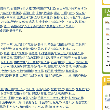
国際展示場
/
祖師ヶ谷大蔵
/
三軒茶屋
/
下北沢
/
自由が丘
/
中野
/
吉祥寺
/
田
/
新小平
/
北野駅
/
浮間舟渡
/
京橋
/
茅場町
/
調布
/
三鷹
/
府中
/
恋ヶ窪
/
草園
/
中河原
/
玉川上水
/
東伏見
/
西武柳沢
/
保谷
/
ひばりヶ丘
/
花小金井
/
之内
/
武蔵野台
/
多摩境
/
武蔵境
/
東小金井
/
武蔵小金井
/
喜多見
/
拝島
/
無
/
豊田
/
高幡不動
/
八王子みなみ野
/
多摩センター
/
久米川
/
城長沼
/
分倍河原
/
まプラーザ
/
あざみ野
/
青葉台
/
長津田
/
洋光台
/
港南台
/
鴨居
/
二俣川
/
相模大野
/
湘南台
/
辻堂
/
綱島
/
菊名
/
日吉
/
武蔵小杉
/
溝の口
/
沢
/
鎌倉
/
逗子
/
本厚木
/
海老名
/
いずみ中央
/
ゆめが丘
/
南万騎が原
/
岸根公園
/
高座渋谷
/
京急富岡
/
黒川駅
/
藤沢本町
/
善行
/
六会日大前
/
かしわ台
/
相模大塚
/
YRP野比
/
堀ノ内
/
追浜
/
田浦
/
下飯田
/
南部市場
/
センター
/
市大医学部
/
五月台
/
仲木戸
/
鶴見駅
/
大和
/
高津
/
中川
/
生麦
/
田
/
渋沢
/
鴨宮
/
久地
/
津田山
/
宿河原
/
稲田堤
/
中野島
/
鶴巻温泉
/
鶴間
/
栗平
/
衣笠
/
三崎口
/
座間
/
秦野
/
磯子
/
伊勢原
/
小田原
/
瀬谷
/
中山
/
市川
/
本八幡
/
津田沼
/
南行徳
/
幕張
/
稲毛
/
蘇我
/
松戸
/
新松戸
/
東松戸
/
柏
/
川
/
西千葉
/
新鎌ヶ谷
/
市川塩浜
/
都賀
/
五井
/
北習志野
/
村上
/
1
勝田台
/
誉田
/
土気
/
鎌取
/
小室
/
千葉ニュータウン中央
/
印西牧の原
/
務
千葉中央
/
東千葉
/
千葉みなと
/
千葉寺
/
稲毛海岸
/
検見川浜
/
新習志野
/
馬場
/
柏たなか
/
柏の葉キャンパス
/
流山おおたかの森
/
坪1