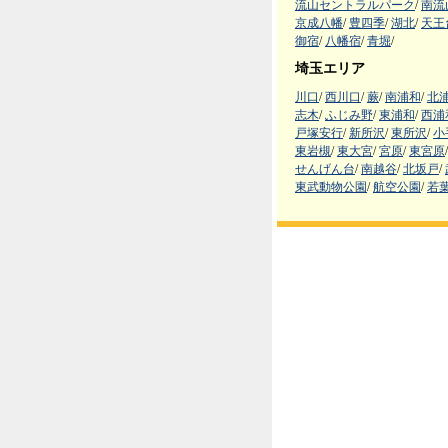
流山セントラルパーク
/
南流
京成八幡
/
豊四季
/
湖北
/
天王
御宿
/
八幡宿
/
青堀
/
埼玉エリア
川口
/
西川口
/
蕨
/
南浦和
/
北
志木
/
ふじみ野
/
東浦和
/
西浦
戸塚安行
/
新所沢
/
東所沢
/
小
東岩槻
/
東大宮
/
宮原
/
東宮原
/
せんげん台
/
南越谷
/
北坂戸
/
東武動物公園
/
航空公園
/
若