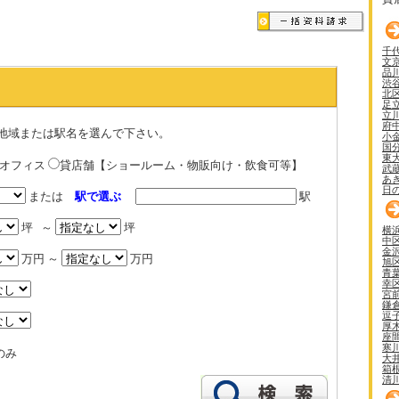
千
文
品
渋
北
足
立
府
地域または駅名を選んで下さい。
小
国
東
貸オフィス
貸店舗【ショールーム・物販向け・飲食可等】
武
あ
日
または
駅で選ぶ
駅
坪 ～
坪
横
中
金
万円 ～
万円
旭
青
幸
宮
鎌
逗
厚
座
寒
のみ
大
箱
清