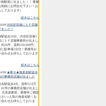
が柏駅前に出ました！！ 業種
お気軽にお問合せ下さい！お
ちしております♪
続きはこちら
6/09
渋谷区笹塚に１Ｆ店舗
でました！
塚駅徒歩10分、渋谷区笹塚3
目に１Ｆ店舗事務所が出まし
約26坪、賃料350,000円。
面に駐車場2台付！業種等お
い合わせお待ちしております
続きはこちら
4/09
★希少★海老名駅徒歩
内の事務所店舗が出ました
老名駅徒歩4分、賃料52.8万
。61坪の事務所店舗が出まし
。 元音楽教室。業種等ご相談
ださい♪人気の海老名駅！お
い合わせお待ちしておりま
。