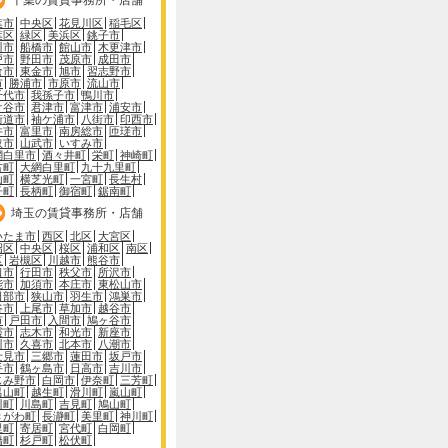
葉市
中央区
花見川区
稲毛区
葉区
緑区
美浜区
銚子市
川市
船橋市
館山市
木更津市
戸市
野田市
茂原市
成田市
倉市
東金市
旭市
習志野市
市
勝浦市
市原市
流山市
千代市
我孫子市
鴨川市
ケ谷市
君津市
富津市
浦安市
街道市
袖ケ浦市
八街市
印西市
井市
富里市
南房総市
匝瑳市
取市
山武市
いすみ市
網白里市
酒々井町
栄町
神崎町
古町
大網白里町
九十九里町
山町
横芝光町
一宮町
長生村
子町
長柄町
御宿町
鋸南町
埼玉の賃貸事務所・店舗
いたま市
西区
北区
大宮区
沼区
中央区
桜区
浦和区
南区
区
岩槻区
川越市
熊谷市
口市
行田市
秩父市
所沢市
能市
加須市
本庄市
東松山市
日部市
狭山市
羽生市
鴻巣市
谷市
上尾市
草加市
越谷市
市
戸田市
入間市
鳩ヶ谷市
霞市
志木市
和光市
新座市
川市
久喜市
北本市
八潮市
士見市
三郷市
蓮田市
坂戸市
手市
鶴ヶ島市
日高市
吉川市
じみ野市
白岡市
伊奈町
三芳町
呂山町
越生町
滑川町
嵐山町
川町
川島町
吉見町
鳩山町
きがわ町
長瀞町
美里町
神川町
里町
寄居町
宮代町
白岡町
橋町
杉戸町
松伏町