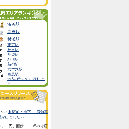
渋谷駅
新橋駅
横浜駅
東京駅
神田駅
池袋駅
品川駅
新宿駅
六本木駅
目黒駅
過去のランキングはこち
ら
2/23
柏駅前の地下１F店舗事
所が出ました♪♪
1,000円、面積59.98坪の貸店