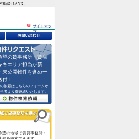
産i-LAND。
サイトマッ
プ
希望の貸事務所・貸店
を各エリア担当が新
・未公開物件を含め一
送付！
の依頼はこちらのフォームか
当者より御連絡いたします。
希望の地域で賃貸事務所・
店舗を検索できます。