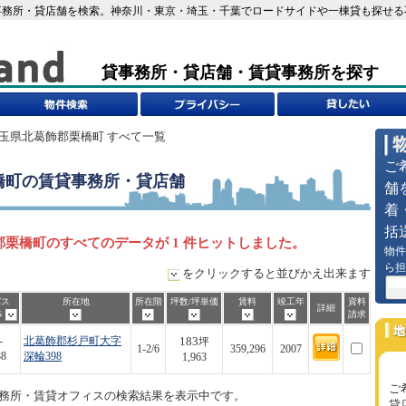
務所・貸店舗を検索。神奈川・東京・埼玉・千葉でロードサイドや一棟貸も探せる不動
貸事務所・貸店舗・賃貸事務所を探す
埼玉県北葛飾郡栗橋町 すべて一覧
ご
橋町
の賃貸事務所・貸店舗
舗
着
括
栗橋町のすべてのデータが 1 件ヒットしました。
物件
ら担
をクリックすると並びかえ出来ます
バス
所在地
所在階
坪数/坪単価
賃料
竣工年
資料
詳細
歩
請求
183
-
北葛飾郡杉戸町大字
坪
1-2/6
359,296
2007
88
深輪398
1,963
ご
務所・賃貸オフィスの検索結果を表示中です。
貸