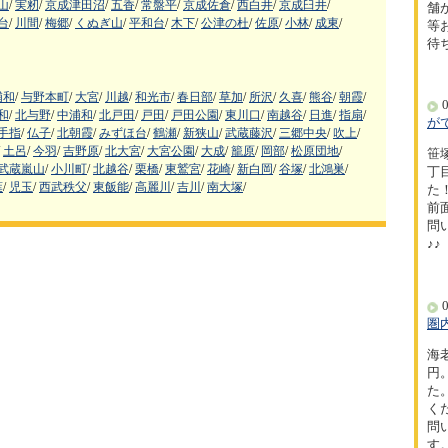
山
/
実籾
/
京成津田沼
/
五香
/
常盤平
/
京成佐倉
/
西白井
/
京成臼井
/
舗
台
/
川間
/
梅郷
/
くぬぎ山
/
平和台
/
木下
/
公津の杜
/
佐原
/
小林
/
成東
/
等
待
浦和
/
与野本町
/
大宮
/
川越
/
和光市
/
春日部
/
草加
/
所沢
/
久喜
/
熊谷
/
朝霞
/
0
和
/
北与野
/
中浦和
/
北戸田
/
戸田
/
戸田公園
/
東川口
/
南越谷
/
日進
/
指扇
/
が
手指
/
仏子
/
北朝霞
/
みずほ台
/
鶴瀬
/
新狭山
/
武蔵藤沢
/
三郷中央
/
吹上
/
土呂
/
今羽
/
吉野原
/
北大宮
/
大宮公園
/
大成
/
籠原
/
岡部
/
松原団地
/
笹
武蔵嵐山
/
小川町
/
北越谷
/
栗橋
/
東鷲宮
/
花崎
/
新白岡
/
谷塚
/
北鴻巣
/
丁
葉
/
児玉
/
西武秩父
/
東飯能
/
高麗川
/
吉川
/
南大塚
/
た！
前
問
♪♪
0
圏
海
円
た
く
問
す