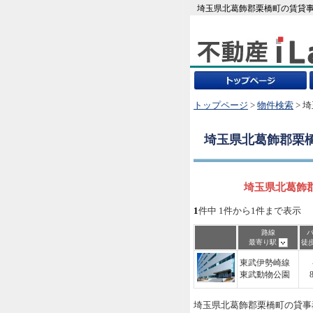
埼玉県北葛飾郡栗橋町の賃貸事
トップページ
>
物件検索
> 
埼玉県北葛飾郡栗
埼玉県北葛飾郡
1
件中 1件から1件まで表示
路線
最寄り駅
徒
東武伊勢崎線
東武動物公園
埼玉県北葛飾郡栗橋町の貸事