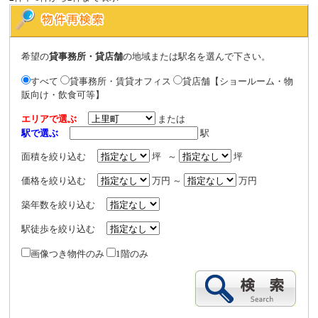
希望の
貸事務所・貸店舗
の地域または駅名を選んで下さい。
すべて
貸事務所・賃貸オフィス
貸店舗【ショールーム・物
販向け・飲食可等】
エリアで選ぶ
または
駅で選ぶ
駅
面積を絞り込む
坪 ～
坪
価格を絞り込む
万円 ～
万円
築年数を絞り込む
駅徒歩を絞り込む
画像つき物件のみ
1階のみ