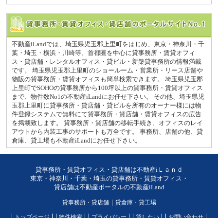
不動産iLandでは、埼玉県児玉郡上里町をはじめ、東京・神奈川・千
葉・埼玉・横浜・川崎等、首都圏を中心に貸事務所・賃貸オフィ
ス・貸店舗・レンタルオフィス・貸ビル・新築貸事務所の情報満載
です。 埼玉県児玉郡上里町のショールーム・営業所・リース店舗や
物販の貸事務所・賃貸オフィスも簡単検索できます。 埼玉県児玉郡
上里町でSOHOの貸事務所から100坪以上の貸事務所・賃貸オフィス
まで、物件数No1の不動産iLandにお任せ下さい。 その他、埼玉県児
玉郡上里町に貸事務所・貸店舗・貸ビルを所有のオーナー様には物
件登録システムで無料にて貸事務所・貸店舗・賃貸オフィスの広告
を掲載致します。 貸事務所・貸店舗の移転手続き、オフィスのレイ
アウトから内装工事のサポートも万全です。 事務所、店舗の他、貸
倉庫、貸工場も不動産iLandにお任せ下さい。
貸事務所・賃貸オフィス・貸店舗は不動産iＬａｎｄ
東京・神奈川・千葉・埼玉の貸事務所・賃貸オフィス・
貸店舗は不動産ポータルの不動産iLand
貸事務所・貸店舗
｜
貸倉庫・貸工場
トップページ
物件検索
プライバシー
貸したい
お問い合わせ