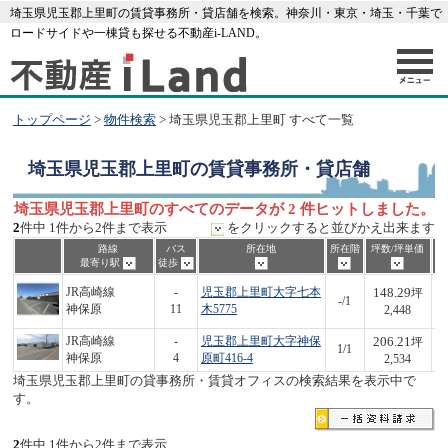
埼玉県児玉郡上里町の賃貸事務所・貸店舗を検索。神奈川・東京・埼玉・千葉で
ロードサイドや一棟貸も探せる不動産i-LAND。
トップページ
>
物件検索
> 埼玉県児玉郡上里町 すべて一覧
埼玉県児玉郡上里町
の賃貸事務所・貸店舗
埼玉県児玉郡上里町のすべてのデータが 2 件ヒットしました。
2
件中 1件から2件まで表示
をクリックすると並びかえ出来ます
路線
バス
所在地
所在階
坪数/坪単価
最寄り駅
徒歩
148.29
JR高崎線
-
児玉郡上里町大字七本
坪
-/1
3
神保原
11
木5775
2,448
206.21
JR高崎線
-
児玉郡上里町大字神保
坪
1/1
5
神保原
4
原町416-4
2,534
埼玉県児玉郡上里町の貸事務所・賃貸オフィスの検索結果を表示中で
す。
2
件中 1件から2件まで表示