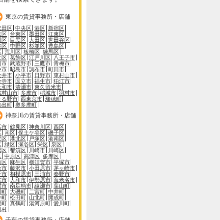
東京の賃貸事務所・店舗
代田区
中央区
港区
新宿区
京区
台東区
墨田区
江東区
川区
目黒区
大田区
世田谷区
谷区
中野区
杉並区
豊島区
区
荒川区
板橋区
練馬区
立区
葛飾区
江戸川区
八王子市
川市
武蔵野市
三鷹市
青梅市
中市
昭島市
調布市
町田市
金井市
小平市
日野市
東村山市
分寺市
国立市
福生市
狛江市
大和市
清瀬市
東久留米市
蔵村山市
多摩市
稲城市
羽村市
きる野市
西東京市
瑞穂町
の出町
奥多摩町
神奈川の賃貸事務所・店舗
浜市
鶴見区
神奈川区
西区
区
南区
保土ケ谷区
磯子区
沢区
港北区
戸塚区
港南区
区
緑区
瀬谷区
栄区
泉区
葉区
都筑区
川崎市
川崎区
区
中原区
高津区
多摩区
前区
麻生区
横須賀市
平塚市
倉市
藤沢市
小田原市
茅ヶ崎市
子市
相模原市
三浦市
秦野市
木市
大和市
伊勢原市
海老名市
間市
南足柄市
綾瀬市
葉山町
川町
大磯町
二宮町
中井町
井町
松田町
山北町
開成町
根町
真鶴町
湯河原町
愛川町
川村
千葉の賃貸事務所・店舗