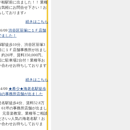
が柏駅前に出ました！！ 業種
お気軽にお問合せ下さい！お
ちしております♪
続きはこちら
6/09
渋谷区笹塚に１Ｆ店舗
でました！
塚駅徒歩10分、渋谷区笹塚3
目に１Ｆ店舗事務所が出まし
約26坪、賃料350,000円。
面に駐車場2台付！業種等お
い合わせお待ちしております
続きはこちら
4/09
★希少★海老名駅徒歩
内の事務所店舗が出ました
老名駅徒歩4分、賃料52.8万
。61坪の事務所店舗が出まし
。 元音楽教室。業種等ご相談
ださい♪人気の海老名駅！お
い合わせお待ちしておりま
。