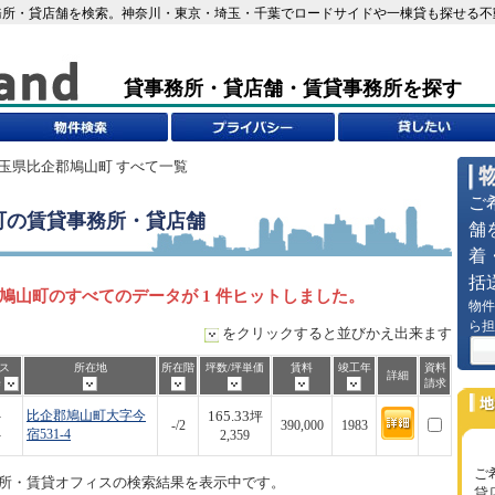
所・貸店舗を検索。神奈川・東京・埼玉・千葉でロードサイドや一棟貸も探せる不動産
貸事務所・貸店舗・賃貸事務所を探す
埼玉県比企郡鳩山町 すべて一覧
ご
町
の賃貸事務所・貸店舗
舗
着
括
鳩山町のすべてのデータが 1 件ヒットしました。
物件
ら担
をクリックすると並びかえ出来ます
ス
所在地
所在階
坪数/坪単価
賃料
竣工年
資料
詳細
歩
請求
165.33
-
比企郡鳩山町大字今
坪
-/2
390,000
1983
-
宿531-4
2,359
ご
所・賃貸オフィスの検索結果を表示中です。
貸