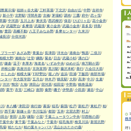
国際展示場
/
祖師ヶ谷大蔵
/
三軒茶屋
/
下北沢
/
自由が丘
/
中野
/
吉祥寺
/
田
/
新小平
/
北野駅
/
浮間舟渡
/
京橋
/
茅場町
/
調布
/
三鷹
/
府中
/
恋ヶ窪
/
草園
/
中河原
/
玉川上水
/
東伏見
/
西武柳沢
/
保谷
/
ひばりヶ丘
/
花小金井
/
之内
/
武蔵野台
/
多摩境
/
武蔵境
/
東小金井
/
武蔵小金井
/
喜多見
/
拝島
/
無
/
豊田
/
高幡不動
/
八王子みなみ野
/
多摩センター
/
久米川
/
城長沼
/
分倍河原
/
まプラーザ
/
あざみ野
/
青葉台
/
長津田
/
洋光台
/
港南台
/
鴨居
/
二俣川
/
相模大野
/
湘南台
/
辻堂
/
綱島
/
菊名
/
日吉
/
武蔵小杉
/
溝の口
/
沢
/
鎌倉
/
逗子
/
本厚木
/
海老名
/
いずみ中央
/
ゆめが丘
/
南万騎が原
/
岸根公園
/
高座渋谷
/
京急富岡
/
黒川駅
/
藤沢本町
/
善行
/
六会日大前
/
かしわ台
/
相模大塚
/
YRP野比
/
堀ノ内
/
追浜
/
田浦
/
下飯田
/
南部市場
/
センター
/
市大医学部
/
五月台
/
仲木戸
/
鶴見駅
/
大和
/
高津
/
中川
/
生麦
/
田
/
渋沢
/
鴨宮
/
久地
/
津田山
/
宿河原
/
稲田堤
/
中野島
/
鶴巻温泉
/
鶴間
/
栗平
/
衣笠
/
三崎口
/
座間
/
秦野
/
磯子
/
伊勢原
/
小田原
/
瀬谷
/
中山
/
市川
/
本八幡
/
津田沼
/
南行徳
/
幕張
/
稲毛
/
蘇我
/
松戸
/
新松戸
/
東松戸
/
柏
/
川
/
西千葉
/
新鎌ヶ谷
/
市川塩浜
/
都賀
/
五井
/
北習志野
/
村上
/
1
勝田台
/
誉田
/
土気
/
鎌取
/
小室
/
千葉ニュータウン中央
/
印西牧の原
/
務
千葉中央
/
東千葉
/
千葉みなと
/
千葉寺
/
稲毛海岸
/
検見川浜
/
新習志野
/
馬場
/
柏たなか
/
柏の葉キャンパス
/
流山おおたかの森
/
坪1