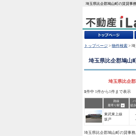
埼玉県比企郡鳩山町の賃貸事務
トップページ
>
物件検索
> 
埼玉県比企郡鳩山
埼玉県比企郡
1
件中 1件から1件まで表示
路線
バ
最寄り駅
徒
東武東上線
坂戸
埼玉県比企郡鳩山町の貸事務