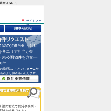
i-LAND。
サイトマッ
プ
希望の貸事務所・貸店
を各エリア担当が新
・未公開物件を含め一
送付！
の依頼はこちらのフォームか
当者より御連絡いたします。
希望の地域で賃貸事務所・
店舗を検索できます。