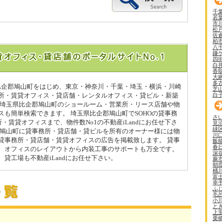
千
若
市
松
佐
柏
八
鎌
四
白
香
大
多
県比企郡鳩山町をはじめ、東京・神奈川・千葉・埼玉・横浜・川崎
芝
白
所・賃貸オフィス・貸店舗・レンタルオフィス・貸ビル・新築
 埼玉県比企郡鳩山町のショールーム・営業所・リース店舗や物
スも簡単検索できます。 埼玉県比企郡鳩山町でSOHOの貸事務
さ
所・賃貸オフィスまで、物件数No1の不動産iLandにお任せ下さ
見
緑
郡鳩山町に貸事務所・貸店舗・貸ビルを所有のオーナー様には物
川
貸事務所・貸店舗・賃貸オフィスの広告を掲載致します。 貸事
飯
春
、オフィスのレイアウトから内装工事のサポートも万全です。
深
貸工場も不動産iLandにお任せ下さい。
蕨
朝
桶
富
幸
ふ
毛
小
と
上
栗