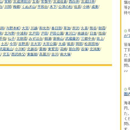
山
/
実籾
/
京成津田沼
/
五香
/
常盤平
/
京成佐倉
/
西白井
/
京成臼井
/
舗
台
/
川間
/
梅郷
/
くぬぎ山
/
平和台
/
木下
/
公津の杜
/
佐原
/
小林
/
成東
/
等
待
浦和
/
与野本町
/
大宮
/
川越
/
和光市
/
春日部
/
草加
/
所沢
/
久喜
/
熊谷
/
朝霞
/
0
和
/
北与野
/
中浦和
/
北戸田
/
戸田
/
戸田公園
/
東川口
/
南越谷
/
日進
/
指扇
/
が
手指
/
仏子
/
北朝霞
/
みずほ台
/
鶴瀬
/
新狭山
/
武蔵藤沢
/
三郷中央
/
吹上
/
土呂
/
今羽
/
吉野原
/
北大宮
/
大宮公園
/
大成
/
籠原
/
岡部
/
松原団地
/
笹
武蔵嵐山
/
小川町
/
北越谷
/
栗橋
/
東鷲宮
/
花崎
/
新白岡
/
谷塚
/
北鴻巣
/
丁
葉
/
児玉
/
西武秩父
/
東飯能
/
高麗川
/
吉川
/
南大塚
/
た！
前
問
♪♪
0
圏
海
円
た
く
問
す