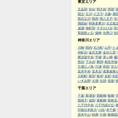
東京エリア
五反田
/
目白
/
明大前
/
用賀
/
国立
/
立川
/
八王子
/
大森
/
蒲
西武立川
/
西府
/
西八王子
/
百
飛田給
/
和泉多摩川
/
京王堀
成瀬
/
南町田
/
すずかけ台
/
田
聖蹟桜ヶ丘
/
柴崎
/
矢野口
/
稲
神奈川エリア
川崎
/
関内
/
石川町
/
山手
/
た
仲町台
/
金沢文庫
/
金沢八景
/
横須賀中央
/
平塚
/
茅ヶ崎
/
藤
西谷
/
下永谷
/
舞岡
/
鶴見市場
/
片瀬江ノ島
/
六浦
/
蒔田
/
汐入
/
並木中央
/
並木北
/
産業振興
川和町
/
新羽
/
根岸
/
反町
/
杉
いずみ野
/
古淵
/
生田
/
長後
/
千葉エリア
千葉
/
新浦安
/
西船橋
/
船橋
/
我孫子
/
成田
/
東船橋
/
新検見
八千代中央
/
八千代緑が丘
/
印旗日本医大
/
八柱
/
本千葉
/
原木中山
/
妙典
/
行徳
/
船橋競