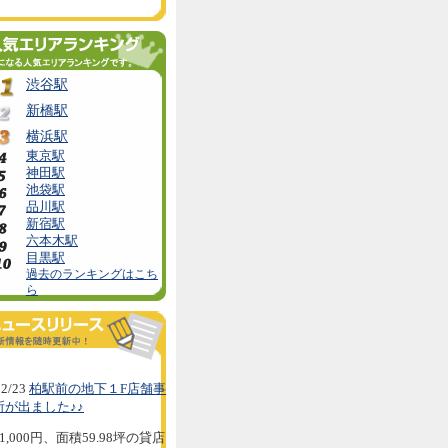
渋谷駅
新橋駅
横浜駅
東京駅
神田駅
池袋駅
品川駅
新宿駅
六本木駅
目黒駅
過去のランキングはこち
ら
2/23
柏駅前の地下１F店舗事
所が出ました♪♪
1,000円、面積59.98坪の貸店