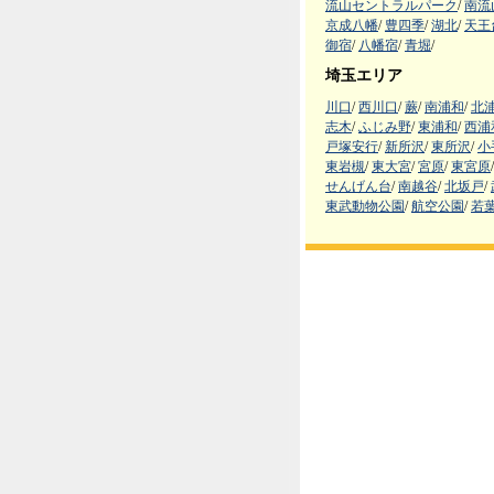
流山セントラルパーク
/
南流
京成八幡
/
豊四季
/
湖北
/
天王
御宿
/
八幡宿
/
青堀
/
埼玉エリア
川口
/
西川口
/
蕨
/
南浦和
/
北
志木
/
ふじみ野
/
東浦和
/
西浦
戸塚安行
/
新所沢
/
東所沢
/
小
東岩槻
/
東大宮
/
宮原
/
東宮原
/
せんげん台
/
南越谷
/
北坂戸
/
東武動物公園
/
航空公園
/
若