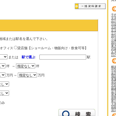
千
文
品
渋
北
足
立
府
地域または駅名を選んで下さい。
小
国
東
貸オフィス
貸店舗【ショールーム・物販向け・飲食可等】
武
あ
日
または
駅で選ぶ
駅
坪 ～
坪
横
中
金
万円 ～
万円
旭
青
幸
宮
鎌
逗
厚
座
寒
のみ
大
箱
清