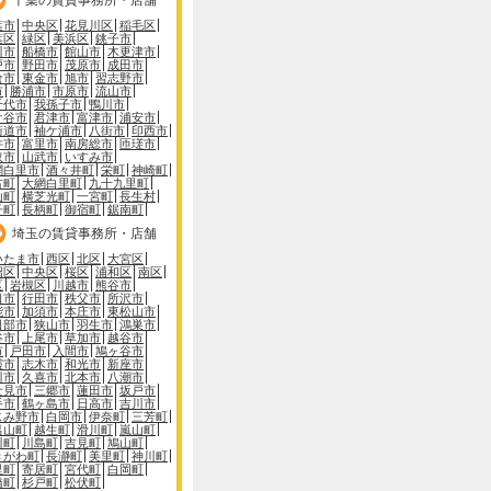
葉市
中央区
花見川区
稲毛区
葉区
緑区
美浜区
銚子市
川市
船橋市
館山市
木更津市
戸市
野田市
茂原市
成田市
倉市
東金市
旭市
習志野市
市
勝浦市
市原市
流山市
千代市
我孫子市
鴨川市
ケ谷市
君津市
富津市
浦安市
街道市
袖ケ浦市
八街市
印西市
井市
富里市
南房総市
匝瑳市
取市
山武市
いすみ市
網白里市
酒々井町
栄町
神崎町
古町
大網白里町
九十九里町
山町
横芝光町
一宮町
長生村
子町
長柄町
御宿町
鋸南町
埼玉の賃貸事務所・店舗
いたま市
西区
北区
大宮区
沼区
中央区
桜区
浦和区
南区
区
岩槻区
川越市
熊谷市
口市
行田市
秩父市
所沢市
能市
加須市
本庄市
東松山市
日部市
狭山市
羽生市
鴻巣市
谷市
上尾市
草加市
越谷市
市
戸田市
入間市
鳩ヶ谷市
霞市
志木市
和光市
新座市
川市
久喜市
北本市
八潮市
士見市
三郷市
蓮田市
坂戸市
手市
鶴ヶ島市
日高市
吉川市
じみ野市
白岡市
伊奈町
三芳町
呂山町
越生町
滑川町
嵐山町
川町
川島町
吉見町
鳩山町
きがわ町
長瀞町
美里町
神川町
里町
寄居町
宮代町
白岡町
橋町
杉戸町
松伏町