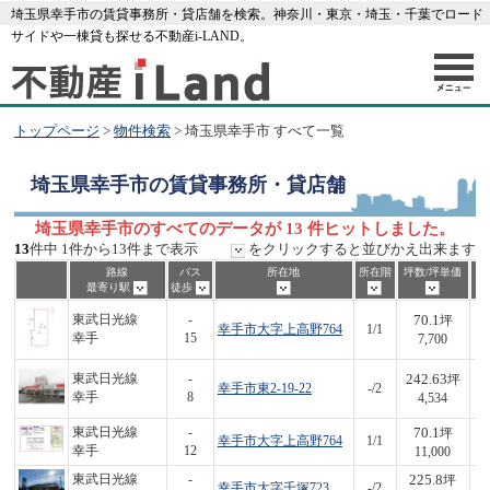
埼玉県幸手市の賃貸事務所・貸店舗を検索。神奈川・東京・埼玉・千葉でロード
サイドや一棟貸も探せる不動産i-LAND。
トップページ
>
物件検索
> 埼玉県幸手市 すべて一覧
埼玉県幸手市
の賃貸事務所・貸店舗
埼玉県幸手市のすべてのデータが 13 件ヒットしました。
13
件中 1件から13件まで表示
をクリックすると並びかえ出来ます
路線
バス
所在地
所在階
坪数/坪単価
最寄り駅
徒歩
70.1
東武日光線
-
坪
幸手市大字上高野764
1/1
5
幸手
15
7,700
242.63
東武日光線
-
坪
幸手市東2-19-22
-/2
1,
幸手
8
4,534
70.1
東武日光線
-
坪
幸手市大字上高野764
1/1
7
幸手
12
11,000
225.8
東武日光線
-
坪
幸手市大字千塚723
-/2
5