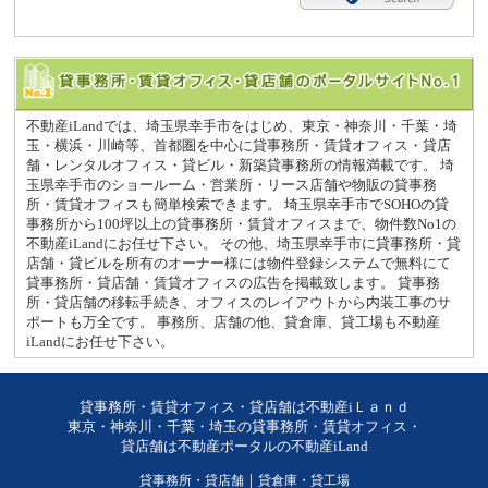
不動産iLandでは、埼玉県幸手市をはじめ、東京・神奈川・千葉・埼
玉・横浜・川崎等、首都圏を中心に貸事務所・賃貸オフィス・貸店
舗・レンタルオフィス・貸ビル・新築貸事務所の情報満載です。 埼
玉県幸手市のショールーム・営業所・リース店舗や物販の貸事務
所・賃貸オフィスも簡単検索できます。 埼玉県幸手市でSOHOの貸
事務所から100坪以上の貸事務所・賃貸オフィスまで、物件数No1の
不動産iLandにお任せ下さい。 その他、埼玉県幸手市に貸事務所・貸
店舗・貸ビルを所有のオーナー様には物件登録システムで無料にて
貸事務所・貸店舗・賃貸オフィスの広告を掲載致します。 貸事務
所・貸店舗の移転手続き、オフィスのレイアウトから内装工事のサ
ポートも万全です。 事務所、店舗の他、貸倉庫、貸工場も不動産
iLandにお任せ下さい。
貸事務所・賃貸オフィス・貸店舗は不動産iＬａｎｄ
東京・神奈川・千葉・埼玉の貸事務所・賃貸オフィス・
貸店舗は不動産ポータルの不動産iLand
貸事務所・貸店舗
｜
貸倉庫・貸工場