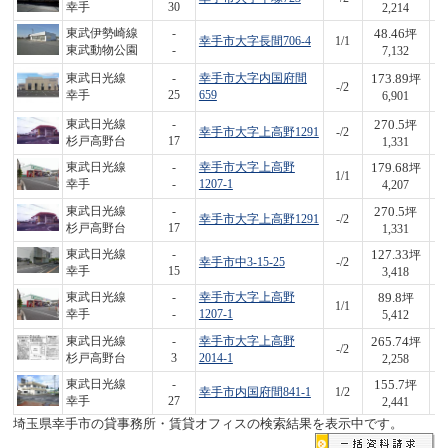
幸手
30
2,214
48.46
東武伊勢崎線
-
坪
幸手市大字長間706-4
1/1
3
東武動物公園
-
7,132
173.89
東武日光線
-
幸手市大字内国府間
坪
-/2
1,
幸手
25
659
6,901
270.5
東武日光線
-
坪
幸手市大字上高野1291
-/2
3
杉戸高野台
17
1,331
179.68
東武日光線
-
幸手市大字上高野
坪
1/1
7
幸手
-
1207-1
4,207
270.5
東武日光線
-
坪
幸手市大字上高野1291
-/2
3
杉戸高野台
17
1,331
127.33
東武日光線
-
坪
幸手市中3-15-25
-/2
4
幸手
15
3,418
89.8
東武日光線
-
幸手市大字上高野
坪
1/1
4
幸手
-
1207-1
5,412
265.74
東武日光線
-
幸手市大字上高野
坪
-/2
6
杉戸高野台
3
2014-1
2,258
155.7
東武日光線
-
坪
幸手市内国府間841-1
1/2
3
幸手
27
2,441
埼玉県幸手市の貸事務所・賃貸オフィスの検索結果を表示中です。