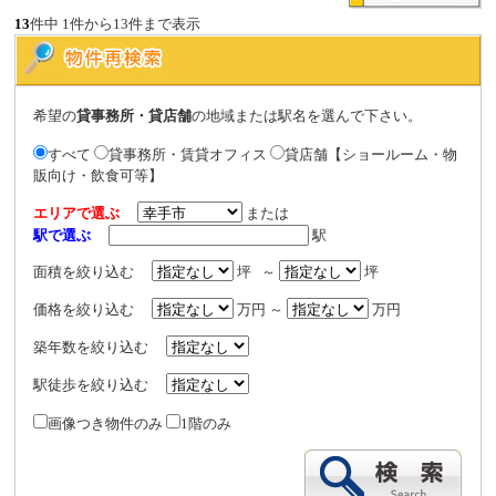
13
件中 1件から13件まで表示
希望の
貸事務所・貸店舗
の地域または駅名を選んで下さい。
すべて
貸事務所・賃貸オフィス
貸店舗【ショールーム・物
販向け・飲食可等】
エリアで選ぶ
または
駅で選ぶ
駅
面積を絞り込む
坪 ～
坪
価格を絞り込む
万円 ～
万円
築年数を絞り込む
駅徒歩を絞り込む
画像つき物件のみ
1階のみ