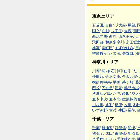
東京エリア
五反田
/
目白
/
明大前
/
用賀
/
国立
/
立川
/
八王子
/
大森
/
蒲
西武立川
/
西府
/
西八王子
/
百
飛田給
/
和泉多摩川
/
京王堀
成瀬
/
南町田
/
すずかけ台
/
田
聖蹟桜ヶ丘
/
柴崎
/
矢野口
/
稲
神奈川エリア
川崎
/
関内
/
石川町
/
山手
/
た
仲町台
/
金沢文庫
/
金沢八景
/
横須賀中央
/
平塚
/
茅ヶ崎
/
藤
西谷
/
下永谷
/
舞岡
/
鶴見市場
/
片瀬江ノ島
/
六浦
/
蒔田
/
汐入
/
並木中央
/
並木北
/
産業振興
川和町
/
新羽
/
根岸
/
反町
/
杉
いずみ野
/
古淵
/
生田
/
長後
/
千葉エリア
千葉
/
新浦安
/
西船橋
/
船橋
/
我孫子
/
成田
/
東船橋
/
新検見
八千代中央
/
八千代緑が丘
/