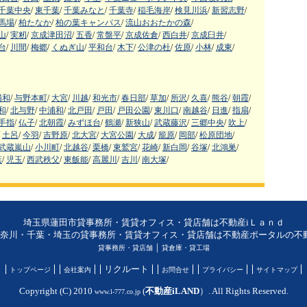
千葉中央
/
東千葉
/
千葉みなと
/
千葉寺
/
稲毛海岸
/
検見川浜
/
新習志野
/
馬場
/
柏たなか
/
柏の葉キャンパス
/
流山おおたかの森
/
山
/
実籾
/
京成津田沼
/
五香
/
常盤平
/
京成佐倉
/
西白井
/
京成臼井
/
台
/
川間
/
梅郷
/
くぬぎ山
/
平和台
/
木下
/
公津の杜
/
佐原
/
小林
/
成東
/
浦和
/
与野本町
/
大宮
/
川越
/
和光市
/
春日部
/
草加
/
所沢
/
久喜
/
熊谷
/
朝霞
/
和
/
北与野
/
中浦和
/
北戸田
/
戸田
/
戸田公園
/
東川口
/
南越谷
/
日進
/
指扇
/
手指
/
仏子
/
北朝霞
/
みずほ台
/
鶴瀬
/
新狭山
/
武蔵藤沢
/
三郷中央
/
吹上
/
土呂
/
今羽
/
吉野原
/
北大宮
/
大宮公園
/
大成
/
籠原
/
岡部
/
松原団地
/
武蔵嵐山
/
小川町
/
北越谷
/
栗橋
/
東鷲宮
/
花崎
/
新白岡
/
谷塚
/
北鴻巣
/
葉
/
児玉
/
西武秩父
/
東飯能
/
高麗川
/
吉川
/
南大塚
/
埼玉県蓮田市貸事務所・賃貸オフィス・貸店舗は不動産iＬａｎｄ
奈川・千葉・埼玉の貸事務所・賃貸オフィス・貸店舗は不動産ポータルの不動産
｜
貸事務所・貸店舗
貸倉庫・貸工場
リクルート
トップページ
会社案内
お問合せ
プライバシー
サイトマップ
Copyright (C) 2010
(
不動産iLAND
）. All Rights Reserved.
www.l-777.co.jp