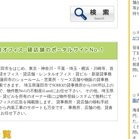
舗
等
待
0
が
笹
丁
た！
前
県蓮田市をはじめ、東京・神奈川・千葉・埼玉・横浜・川崎等、首
問
貸オフィス・貸店舗・レンタルオフィス・貸ビル・新築貸事務
♪♪
県蓮田市のショールーム・営業所・リース店舗や物販の貸事務
できます。 埼玉県蓮田市でSOHOの貸事務所から100坪以上の
、物件数No1の不動産iLandにお任せ下さい。 その他、埼玉県
0
・貸ビルを所有のオーナー様には物件登録システムで無料にて
圏
フィスの広告を掲載致します。 貸事務所・貸店舗の移転手続
から内装工事のサポートも万全です。 事務所、店舗の他、貸倉
海
dにお任せ下さい。
円
た
く
問
す