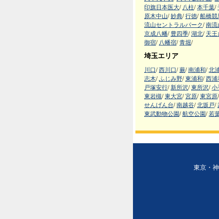
印旗日本医大
/
八柱
/
本千葉
/
原木中山
/
妙典
/
行徳
/
船橋競
流山セントラルパーク
/
南流
京成八幡
/
豊四季
/
湖北
/
天王
御宿
/
八幡宿
/
青堀
/
埼玉エリア
川口
/
西川口
/
蕨
/
南浦和
/
北
志木
/
ふじみ野
/
東浦和
/
西浦
戸塚安行
/
新所沢
/
東所沢
/
小
東岩槻
/
東大宮
/
宮原
/
東宮原
/
せんげん台
/
南越谷
/
北坂戸
/
東武動物公園
/
航空公園
/
若
東京・神