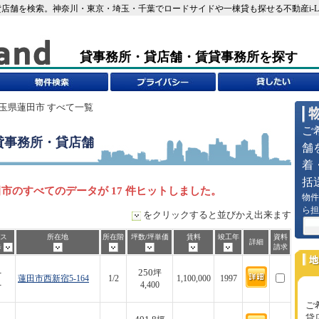
店舗を検索。神奈川・東京・埼玉・千葉でロードサイドや一棟貸も探せる不動産i-L
貸事務所・貸店舗・賃貸事務所を探す
埼玉県蓮田市 すべて一覧
ご
貸事務所・貸店舗
舗
着
括
市のすべてのデータが 17 件ヒットしました。
物件
ら担
をクリックすると並びかえ出来ます
ス
所在地
所在階
坪数/坪単価
賃料
竣工年
資料
詳細
歩
請求
250
-
坪
蓮田市西新宿5-164
1/2
1,100,000
1997
-
4,400
ご
貸