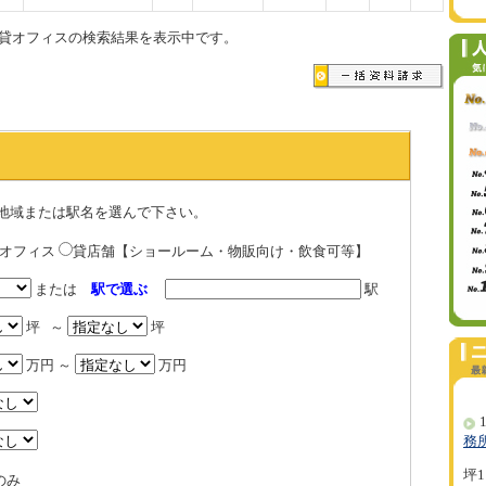
貸オフィスの検索結果を表示中です。
地域または駅名を選んで下さい。
貸オフィス
貸店舗【ショールーム・物販向け・飲食可等】
または
駅で選ぶ
駅
坪 ～
坪
万円 ～
万円
1
務
坪1
のみ