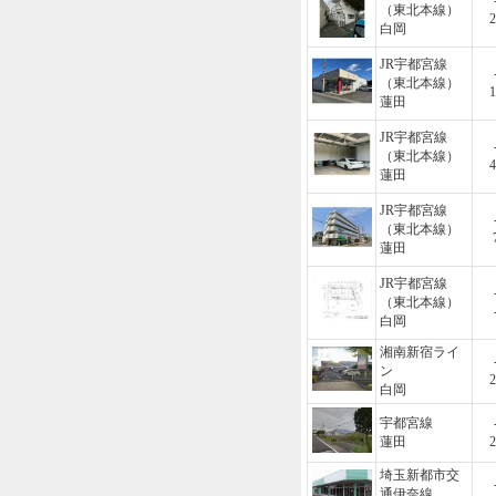
（東北本線）
2
白岡
JR宇都宮線
（東北本線）
1
蓮田
JR宇都宮線
（東北本線）
4
蓮田
JR宇都宮線
（東北本線）
蓮田
JR宇都宮線
（東北本線）
白岡
湘南新宿ライ
ン
2
白岡
宇都宮線
蓮田
2
埼玉新都市交
通伊奈線