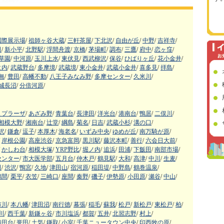
国際展示場
/
祖師ヶ谷大蔵
/
三軒茶屋
/
下北沢
/
自由が丘
/
中野
/
吉祥寺
/
田
/
新小平
/
北野駅
/
浮間舟渡
/
京橋
/
茅場町
/
調布
/
三鷹
/
府中
/
恋ヶ窪
/
草園
/
中河原
/
玉川上水
/
東伏見
/
西武柳沢
/
保谷
/
ひばりヶ丘
/
花小金井
/
之内
/
武蔵野台
/
多摩境
/
武蔵境
/
東小金井
/
武蔵小金井
/
喜多見
/
拝島
/
無
/
豊田
/
高幡不動
/
八王子みなみ野
/
多摩センター
/
久米川
/
城長沼
/
分倍河原
/
まプラーザ
/
あざみ野
/
青葉台
/
長津田
/
洋光台
/
港南台
/
鴨居
/
二俣川
/
相模大野
/
湘南台
/
辻堂
/
綱島
/
菊名
/
日吉
/
武蔵小杉
/
溝の口
/
沢
/
鎌倉
/
逗子
/
本厚木
/
海老名
/
いずみ中央
/
ゆめが丘
/
南万騎が原
/
岸根公園
/
高座渋谷
/
京急富岡
/
黒川駅
/
藤沢本町
/
善行
/
六会日大前
/
かしわ台
/
相模大塚
/
YRP野比
/
堀ノ内
/
追浜
/
田浦
/
下飯田
/
南部市場
/
センター
/
市大医学部
/
五月台
/
仲木戸
/
鶴見駅
/
大和
/
高津
/
中川
/
生麦
/
田
/
渋沢
/
鴨宮
/
久地
/
津田山
/
宿河原
/
稲田堤
/
中野島
/
鶴巻温泉
/
鶴間
/
栗平
/
衣笠
/
三崎口
/
座間
/
秦野
/
磯子
/
伊勢原
/
小田原
/
瀬谷
/
中山
/
市川
/
本八幡
/
津田沼
/
南行徳
/
幕張
/
稲毛
/
蘇我
/
松戸
/
新松戸
/
東松戸
/
柏
/
川
/
西千葉
/
新鎌ヶ谷
/
市川塩浜
/
都賀
/
五井
/
北習志野
/
村上
/
勝田台
/
誉田
/
土気
/
鎌取
/
小室
/
千葉ニュータウン中央
/
印西牧の原
/