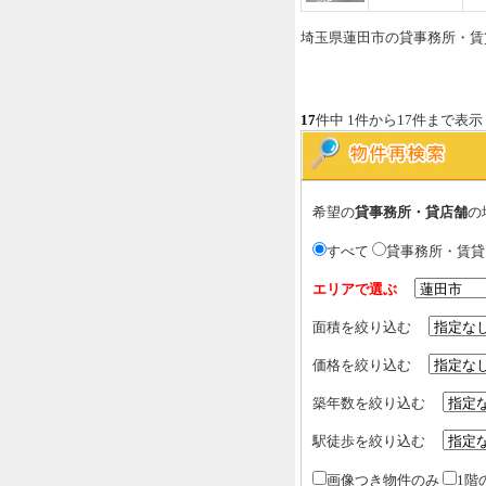
埼玉県蓮田市の貸事務所・賃
17
件中 1件から17件まで表示
希望の
貸事務所・貸店舗
の
すべて
貸事務所・賃
エリアで選ぶ
面積を絞り込む
価格を絞り込む
築年数を絞り込む
駅徒歩を絞り込む
画像つき物件のみ
1階