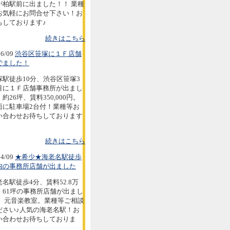
が柏駅前に出ました！！ 業種
お気軽にお問合せ下さい！お
ちしております♪
続きはこちら
6/09
渋谷区笹塚に１Ｆ店舗
でました！
塚駅徒歩10分、渋谷区笹塚3
目に１Ｆ店舗事務所が出まし
約26坪、賃料350,000円。
面に駐車場2台付！業種等お
い合わせお待ちしております
続きはこちら
4/09
★希少★海老名駅徒歩
内の事務所店舗が出ました
老名駅徒歩4分、賃料52.8万
。61坪の事務所店舗が出まし
。 元音楽教室。業種等ご相談
ださい♪人気の海老名駅！お
い合わせお待ちしておりま
。