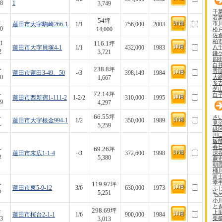
8
1
3,749
千
若
54
-
坪
市
蓮田市大字駒崎266-1
1/1
756,000
2003
0
松
14,000
佐
柏
116.1
1
坪
八
蓮田市大字貝塚4-1
1/1
432,000
1983
2
3,721
鎌
四
白
238.8
-
坪
香
蓮田市蓮田3-49、50
-/3
398,149
1984
大
0
1,667
多
芝
72.14
-
坪
白
蓮田市西新宿1-111-2
1-2/2
310,000
1995
9
4,297
66.55
-
さ
坪
蓮田市大字根金994-1
1/2
350,000
1989
見
-
5,259
緑
川
飯
春
69.26
-
坪
深
蓮田市末広1-1-4
-/3
372,600
1998
2
5,380
蕨
朝
桶
富
幸
119.97
-
坪
蓮田市東5-9-12
3/6
630,000
1973
ふ
2
5,251
毛
小
と
298.69
-
坪
上
蓮田市桜台2-1-1
1/6
900,000
1984
栗
3
3,013