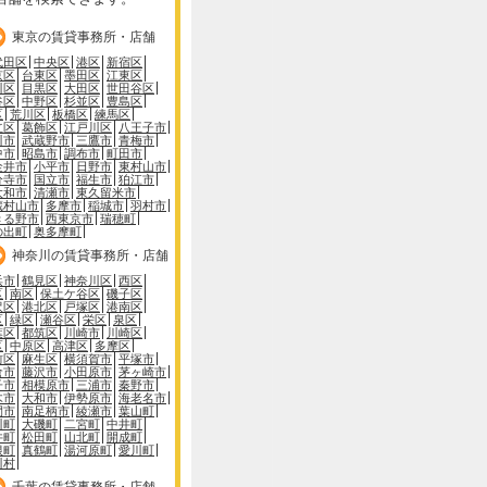
東京の賃貸事務所・店舗
代田区
中央区
港区
新宿区
京区
台東区
墨田区
江東区
川区
目黒区
大田区
世田谷区
谷区
中野区
杉並区
豊島区
区
荒川区
板橋区
練馬区
立区
葛飾区
江戸川区
八王子市
川市
武蔵野市
三鷹市
青梅市
中市
昭島市
調布市
町田市
金井市
小平市
日野市
東村山市
分寺市
国立市
福生市
狛江市
大和市
清瀬市
東久留米市
蔵村山市
多摩市
稲城市
羽村市
きる野市
西東京市
瑞穂町
の出町
奥多摩町
神奈川の賃貸事務所・店舗
浜市
鶴見区
神奈川区
西区
区
南区
保土ケ谷区
磯子区
沢区
港北区
戸塚区
港南区
区
緑区
瀬谷区
栄区
泉区
葉区
都筑区
川崎市
川崎区
区
中原区
高津区
多摩区
前区
麻生区
横須賀市
平塚市
倉市
藤沢市
小田原市
茅ヶ崎市
子市
相模原市
三浦市
秦野市
木市
大和市
伊勢原市
海老名市
間市
南足柄市
綾瀬市
葉山町
川町
大磯町
二宮町
中井町
井町
松田町
山北町
開成町
根町
真鶴町
湯河原町
愛川町
川村
千葉の賃貸事務所・店舗