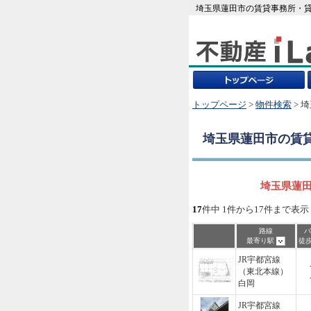
埼玉県蓮田市の賃貸事務所・貸
トップページ
>
物件検索
> 
埼玉県蓮田市
の賃
埼玉県蓮田
17
件中 1件から17件まで表示
路線
バ
最寄り駅
徒
JR宇都宮線
（東北本線）
白岡
JR宇都宮線