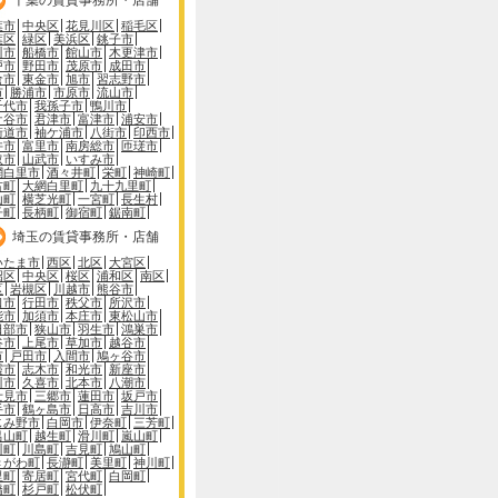
葉市
中央区
花見川区
稲毛区
葉区
緑区
美浜区
銚子市
川市
船橋市
館山市
木更津市
戸市
野田市
茂原市
成田市
倉市
東金市
旭市
習志野市
市
勝浦市
市原市
流山市
千代市
我孫子市
鴨川市
ケ谷市
君津市
富津市
浦安市
街道市
袖ケ浦市
八街市
印西市
井市
富里市
南房総市
匝瑳市
取市
山武市
いすみ市
網白里市
酒々井町
栄町
神崎町
古町
大網白里町
九十九里町
山町
横芝光町
一宮町
長生村
子町
長柄町
御宿町
鋸南町
埼玉の賃貸事務所・店舗
いたま市
西区
北区
大宮区
沼区
中央区
桜区
浦和区
南区
区
岩槻区
川越市
熊谷市
口市
行田市
秩父市
所沢市
能市
加須市
本庄市
東松山市
日部市
狭山市
羽生市
鴻巣市
谷市
上尾市
草加市
越谷市
市
戸田市
入間市
鳩ヶ谷市
霞市
志木市
和光市
新座市
川市
久喜市
北本市
八潮市
士見市
三郷市
蓮田市
坂戸市
手市
鶴ヶ島市
日高市
吉川市
じみ野市
白岡市
伊奈町
三芳町
呂山町
越生町
滑川町
嵐山町
川町
川島町
吉見町
鳩山町
きがわ町
長瀞町
美里町
神川町
里町
寄居町
宮代町
白岡町
橋町
杉戸町
松伏町