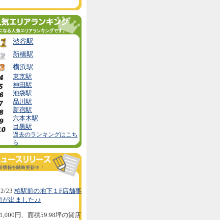
渋谷駅
新橋駅
横浜駅
東京駅
神田駅
池袋駅
品川駅
新宿駅
六本木駅
目黒駅
過去のランキングはこち
ら
2/23
柏駅前の地下１F店舗事
所が出ました♪♪
1,000円、面積59.98坪の貸店