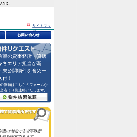
AND。
サイトマッ
プ
希望の貸事務所・貸店
を各エリア担当が新
・未公開物件を含め一
送付！
の依頼はこちらのフォームか
当者より御連絡いたします。
希望の地域で賃貸事務所・
店舗を検索できます。