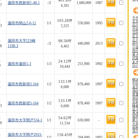
401.8
-
坪
蓮田市西新宿1-48-1
-/2
1,680,000
1987
7
4,181
千
103.28
-
坪
文
蓮田市関山2-6-12
1/1
550,000
1995
品
3
5,325
渋
北
足
立
98.58
-
蓮田市大字江ｹ崎
坪
府
-/2
440,000
2013
8
1198-3
4,463
小
国
東
武
24.12
-
坪
あ
蓮田市蓮田1-3
1/3
251,900
1992
日
7
10,444
横
133.1
-
坪
中
蓮田市西新宿5-164
1/2
878,460
1997
-
金
6,600
旭
青
幸
133.1
-
坪
宮
蓮田市西新宿5-164
1/2
878,460
1997
鎌
3
6,600
逗
厚
座
54.62
-
坪
寒
蓮田市大字閏戸534-1
1/1
630,000
-
9
11,534
大
箱
清
158.45
-
蓮田市大字閏戸2933-
坪
1/2
594,000
1992