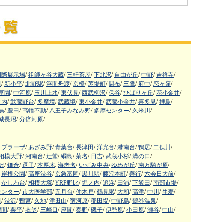
国際展示場
/
祖師ヶ谷大蔵
/
三軒茶屋
/
下北沢
/
自由が丘
/
中野
/
吉祥寺
/
田
/
新小平
/
北野駅
/
浮間舟渡
/
京橋
/
茅場町
/
調布
/
三鷹
/
府中
/
恋ヶ窪
/
草園
/
中河原
/
玉川上水
/
東伏見
/
西武柳沢
/
保谷
/
ひばりヶ丘
/
花小金井
/
之内
/
武蔵野台
/
多摩境
/
武蔵境
/
東小金井
/
武蔵小金井
/
喜多見
/
拝島
/
無
/
豊田
/
高幡不動
/
八王子みなみ野
/
多摩センター
/
久米川
/
城長沼
/
分倍河原
/
まプラーザ
/
あざみ野
/
青葉台
/
長津田
/
洋光台
/
港南台
/
鴨居
/
二俣川
/
相模大野
/
湘南台
/
辻堂
/
綱島
/
菊名
/
日吉
/
武蔵小杉
/
溝の口
/
沢
/
鎌倉
/
逗子
/
本厚木
/
海老名
/
いずみ中央
/
ゆめが丘
/
南万騎が原
/
岸根公園
/
高座渋谷
/
京急富岡
/
黒川駅
/
藤沢本町
/
善行
/
六会日大前
/
かしわ台
/
相模大塚
/
YRP野比
/
堀ノ内
/
追浜
/
田浦
/
下飯田
/
南部市場
/
センター
/
市大医学部
/
五月台
/
仲木戸
/
鶴見駅
/
大和
/
高津
/
中川
/
生麦
/
田
/
渋沢
/
鴨宮
/
久地
/
津田山
/
宿河原
/
稲田堤
/
中野島
/
鶴巻温泉
/
鶴間
/
栗平
/
衣笠
/
三崎口
/
座間
/
秦野
/
磯子
/
伊勢原
/
小田原
/
瀬谷
/
中山
/