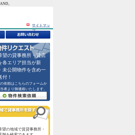
AND。
サイトマッ
プ
希望の貸事務所・貸店
を各エリア担当が新
・未公開物件を含め一
送付！
の依頼はこちらのフォームか
当者より御連絡いたします。
希望の地域で賃貸事務所・
店舗を検索できます。