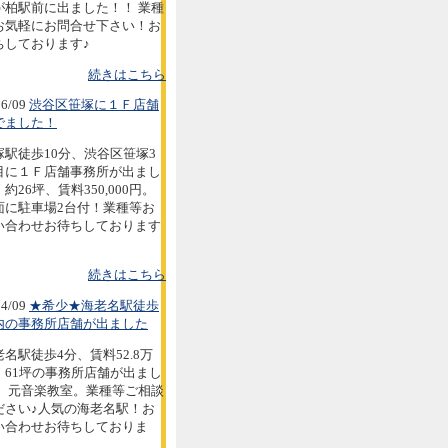
が柏駅前に出ました！！ 業種
お気軽にお問合せ下さい！お
ちしております♪
続きはこちら
6/09
渋谷区笹塚に１Ｆ店舗
でました！
塚駅徒歩10分、渋谷区笹塚3
目に１Ｆ店舗事務所が出まし
約26坪、賃料350,000円。
面に駐車場2台付！業種等お
い合わせお待ちしております
続きはこちら
4/09
★希少★海老名駅徒歩
内の事務所店舗が出ました
老名駅徒歩4分、賃料52.8万
。61坪の事務所店舗が出まし
。 元音楽教室。業種等ご相談
ださい♪人気の海老名駅！お
い合わせお待ちしておりま
。