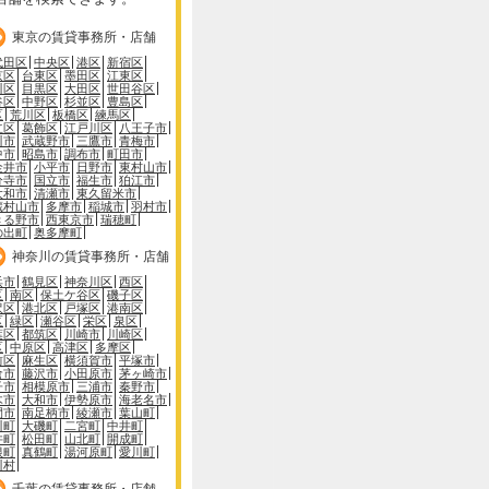
東京の賃貸事務所・店舗
代田区
中央区
港区
新宿区
京区
台東区
墨田区
江東区
川区
目黒区
大田区
世田谷区
谷区
中野区
杉並区
豊島区
区
荒川区
板橋区
練馬区
立区
葛飾区
江戸川区
八王子市
川市
武蔵野市
三鷹市
青梅市
中市
昭島市
調布市
町田市
金井市
小平市
日野市
東村山市
分寺市
国立市
福生市
狛江市
大和市
清瀬市
東久留米市
蔵村山市
多摩市
稲城市
羽村市
きる野市
西東京市
瑞穂町
の出町
奥多摩町
神奈川の賃貸事務所・店舗
浜市
鶴見区
神奈川区
西区
区
南区
保土ケ谷区
磯子区
沢区
港北区
戸塚区
港南区
区
緑区
瀬谷区
栄区
泉区
葉区
都筑区
川崎市
川崎区
区
中原区
高津区
多摩区
前区
麻生区
横須賀市
平塚市
倉市
藤沢市
小田原市
茅ヶ崎市
子市
相模原市
三浦市
秦野市
木市
大和市
伊勢原市
海老名市
間市
南足柄市
綾瀬市
葉山町
川町
大磯町
二宮町
中井町
井町
松田町
山北町
開成町
根町
真鶴町
湯河原町
愛川町
川村
千葉の賃貸事務所・店舗