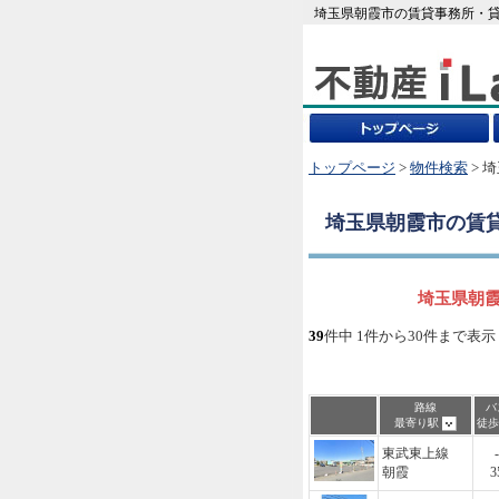
埼玉県朝霞市の賃貸事務所・貸
トップページ
>
物件検索
> 
埼玉県朝霞市
の賃
埼玉県朝霞
39
件中 1件から30件まで表示
路線
バ
最寄り駅
徒
東武東上線
-
朝霞
3