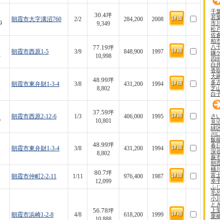
千
30.4
坪
若
朝霞市大字溝沼760
2/2
284,200
2008
市
9
9,349
松
佐
柏
八
77.19
坪
朝霞市西原1-5
3/9
848,900
1997
鎌
4
10,998
四
白
香
大
48.99
坪
多
朝霞市東弁財1-3-4
3/8
431,200
1994
芝
2
8,802
白
37.59
坪
さ
朝霞市西原2-12-6
1/3
406,000
1995
9
10,801
見
緑
川
飯
48.99
坪
春
朝霞市東弁財1-3-4
3/8
431,200
1994
深
2
8,802
蕨
朝
桶
80.7
坪
富
朝霞市仲町2-2-11
1/11
976,400
1987
幸
1
12,099
ふ
毛
小
と
56.78
上
坪
朝霞市浜崎1-2-8
4/8
618,200
1999
栗
1
10,888