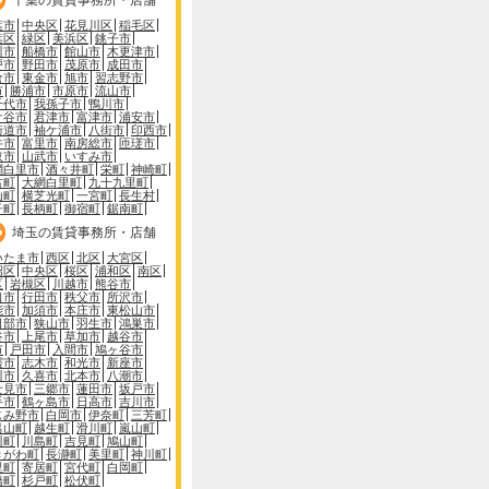
葉市
中央区
花見川区
稲毛区
葉区
緑区
美浜区
銚子市
川市
船橋市
館山市
木更津市
戸市
野田市
茂原市
成田市
倉市
東金市
旭市
習志野市
市
勝浦市
市原市
流山市
千代市
我孫子市
鴨川市
ケ谷市
君津市
富津市
浦安市
街道市
袖ケ浦市
八街市
印西市
井市
富里市
南房総市
匝瑳市
取市
山武市
いすみ市
網白里市
酒々井町
栄町
神崎町
古町
大網白里町
九十九里町
山町
横芝光町
一宮町
長生村
子町
長柄町
御宿町
鋸南町
埼玉の賃貸事務所・店舗
いたま市
西区
北区
大宮区
沼区
中央区
桜区
浦和区
南区
区
岩槻区
川越市
熊谷市
口市
行田市
秩父市
所沢市
能市
加須市
本庄市
東松山市
日部市
狭山市
羽生市
鴻巣市
谷市
上尾市
草加市
越谷市
市
戸田市
入間市
鳩ヶ谷市
霞市
志木市
和光市
新座市
川市
久喜市
北本市
八潮市
士見市
三郷市
蓮田市
坂戸市
手市
鶴ヶ島市
日高市
吉川市
じみ野市
白岡市
伊奈町
三芳町
呂山町
越生町
滑川町
嵐山町
川町
川島町
吉見町
鳩山町
きがわ町
長瀞町
美里町
神川町
里町
寄居町
宮代町
白岡町
橋町
杉戸町
松伏町