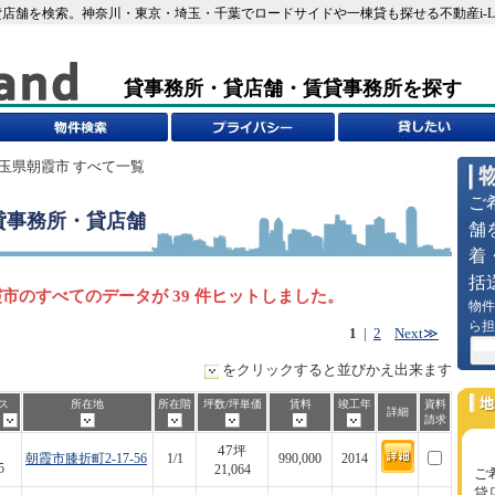
店舗を検索。神奈川・東京・埼玉・千葉でロードサイドや一棟貸も探せる不動産i-L
貸事務所・貸店舗・賃貸事務所を探す
埼玉県朝霞市 すべて一覧
ご
貸事務所・貸店舗
舗
着
括
市のすべてのデータが 39 件ヒットしました。
物件
ら担
1
|
2
Next≫
をクリックすると並びかえ出来ます
ス
所在地
所在階
坪数/坪単価
賃料
竣工年
資料
詳細
歩
請求
47
坪
朝霞市膝折町2-17-56
1/1
990,000
2014
5
21,064
ご
貸