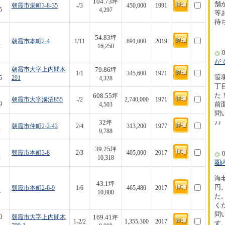
104.73
坪
舗
朝霞市栄町3-8-35
-/3
450,000
1991
5
4,297
等
待
54.83
坪
朝霞市本町2-4
1/11
891,000
2019
2
16,250
0
が
79.86
朝霞市大字上内間木
坪
1/1
345,600
1971
笹
5
291
4,328
丁
608.55
た！
坪
朝霞市大字溝沼855
-/2
2,740,000
1971
9
前
4,503
問
32
♪♪
坪
朝霞市仲町2-2-43
2/4
313,200
1977
2
9,788
39.25
坪
朝霞市本町3-8
2/3
405,000
2017
0
2
10,318
圏
海
43.1
坪
円
朝霞市本町2-6-9
1/6
465,480
2017
4
10,800
た
く
問
169.41
0
朝霞市大字上内間木
坪
1-2/2
1,355,300
2017
す