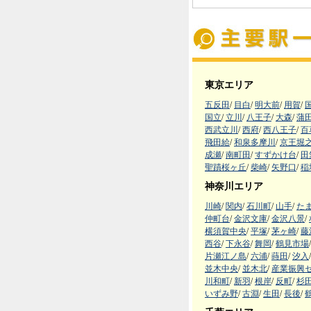
東京エリア
五反田
/
目白
/
明大前
/
用賀
/
国立
/
立川
/
八王子
/
大森
/
蒲
西武立川
/
西府
/
西八王子
/
百
飛田給
/
和泉多摩川
/
京王堀
成瀬
/
南町田
/
すずかけ台
/
田
聖蹟桜ヶ丘
/
柴崎
/
矢野口
/
稲
神奈川エリア
川崎
/
関内
/
石川町
/
山手
/
た
仲町台
/
金沢文庫
/
金沢八景
/
横須賀中央
/
平塚
/
茅ヶ崎
/
藤
西谷
/
下永谷
/
舞岡
/
鶴見市場
/
片瀬江ノ島
/
六浦
/
蒔田
/
汐入
/
並木中央
/
並木北
/
産業振興
川和町
/
新羽
/
根岸
/
反町
/
杉
いずみ野
/
古淵
/
生田
/
長後
/