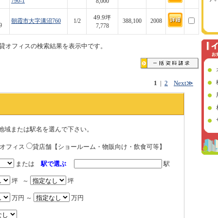
790-1
8,000
49.9
坪
朝霞市大字溝沼760
1/2
388,100
2008
9
7,778
貸オフィスの検索結果を表示中です。
1
|
2
Next≫
地域または駅名を選んで下さい。
貸オフィス
貸店舗【ショールーム・物販向け・飲食可等】
または
駅で選ぶ
駅
坪 ～
坪
万円 ～
万円