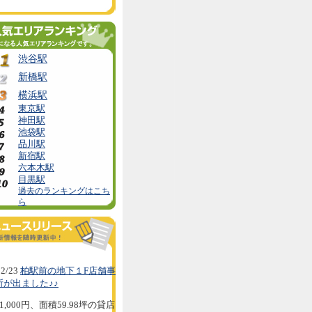
渋谷駅
新橋駅
横浜駅
東京駅
神田駅
池袋駅
品川駅
新宿駅
六本木駅
目黒駅
過去のランキングはこち
ら
2/23
柏駅前の地下１F店舗事
所が出ました♪♪
1,000円、面積59.98坪の貸店