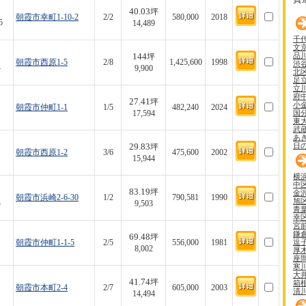
40.03
坪
朝霞市幸町1-10-2
2/2
580,000
2018
5
14,489
千
文
品
144
坪
朝霞市西原1-5
2/8
1,425,600
1998
渋
4
9,900
北
足
立
府
27.41
坪
小
朝霞市仲町1-1
1/5
482,240
2024
国
1
17,594
東
武
あ
日
29.83
坪
朝霞市西原1-2
3/6
475,600
2002
1
15,944
横
中
83.19
坪
金
朝霞市浜崎2-6-30
1/2
790,581
1990
旭
4
9,503
青
幸
宮
鎌
69.48
坪
逗
朝霞市仲町1-1-5
2/5
556,000
1981
1
8,002
厚
座
寒
大
41.74
坪
箱
朝霞市本町2-4
2/7
605,000
2003
清
1
14,494