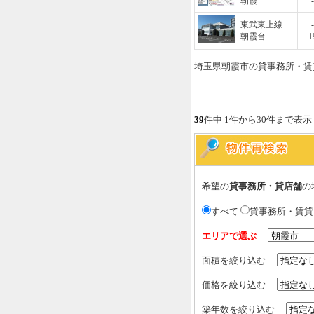
朝霞
-
東武東上線
-
朝霞台
1
埼玉県朝霞市の貸事務所・賃
39
件中 1件から30件まで表示
希望の
貸事務所・貸店舗
の
すべて
貸事務所・賃
エリアで選ぶ
面積を絞り込む
価格を絞り込む
築年数を絞り込む