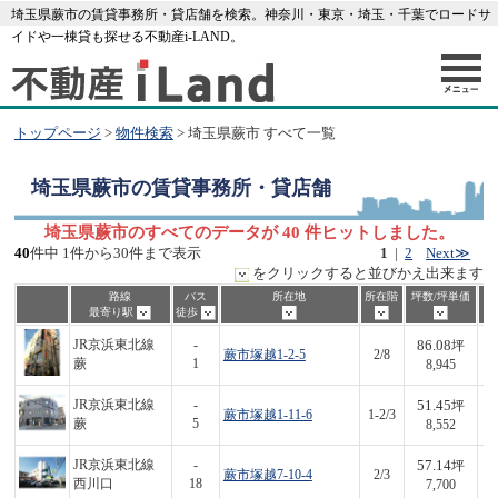
埼玉県蕨市の賃貸事務所・貸店舗を検索。神奈川・東京・埼玉・千葉でロードサ
イドや一棟貸も探せる不動産i-LAND。
トップページ
>
物件検索
> 埼玉県蕨市 すべて一覧
埼玉県蕨市
の賃貸事務所・貸店舗
埼玉県蕨市のすべてのデータが 40 件ヒットしました。
40
件中 1件から30件まで表示
1
|
2
Next≫
をクリックすると並びかえ出来ます
路線
バス
所在地
所在階
坪数/坪単価
最寄り駅
徒歩
86.08
JR京浜東北線
-
坪
蕨市塚越1-2-5
2/8
7
蕨
1
8,945
51.45
JR京浜東北線
-
坪
蕨市塚越1-11-6
1-2/3
4
蕨
5
8,552
57.14
JR京浜東北線
-
坪
蕨市塚越7-10-4
2/3
4
西川口
18
7,700