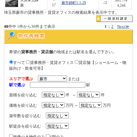
381.7
京浜東北線
-
坪
蕨市錦町1-1-29
-/2
1,
蕨
17
4,244
埼玉県蕨市の貸事務所・賃貸オフィスの検索結果を表示中です。
40
件中 1件から30件まで表示
1
|
2
Next≫
希望の
貸事務所・貸店舗
の地域または駅名を選んで下さい。
すべて
貸事務所・賃貸オフィス
貸店舗【ショールーム・物
販向け・飲食可等】
エリアで選ぶ
または
駅で選ぶ
駅
面積を絞り込む
坪 ～
坪
価格を絞り込む
万円 ～
万円
築年数を絞り込む
駅徒歩を絞り込む
画像つき物件のみ
1階のみ