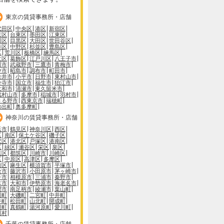
東京の賃貸事務所・店舗
代田区
中央区
港区
新宿区
京区
台東区
墨田区
江東区
川区
目黒区
大田区
世田谷区
谷区
中野区
杉並区
豊島区
区
荒川区
板橋区
練馬区
立区
葛飾区
江戸川区
八王子市
川市
武蔵野市
三鷹市
青梅市
中市
昭島市
調布市
町田市
金井市
小平市
日野市
東村山市
分寺市
国立市
福生市
狛江市
大和市
清瀬市
東久留米市
蔵村山市
多摩市
稲城市
羽村市
きる野市
西東京市
瑞穂町
の出町
奥多摩町
神奈川の賃貸事務所・店舗
浜市
鶴見区
神奈川区
西区
区
南区
保土ケ谷区
磯子区
沢区
港北区
戸塚区
港南区
区
緑区
瀬谷区
栄区
泉区
葉区
都筑区
川崎市
川崎区
区
中原区
高津区
多摩区
前区
麻生区
横須賀市
平塚市
倉市
藤沢市
小田原市
茅ヶ崎市
子市
相模原市
三浦市
秦野市
木市
大和市
伊勢原市
海老名市
間市
南足柄市
綾瀬市
葉山町
川町
大磯町
二宮町
中井町
井町
松田町
山北町
開成町
根町
真鶴町
湯河原町
愛川町
川村
千葉の賃貸事務所・店舗