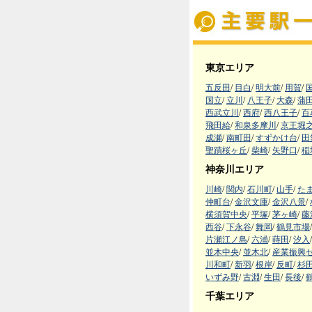
東京エリア
五反田
/
目白
/
明大前
/
用賀
/
国立
/
立川
/
八王子
/
大森
/
蒲
西武立川
/
西府
/
西八王子
/
百
飛田給
/
和泉多摩川
/
京王堀
成瀬
/
南町田
/
すずかけ台
/
田
聖蹟桜ヶ丘
/
柴崎
/
矢野口
/
稲
神奈川エリア
川崎
/
関内
/
石川町
/
山手
/
た
仲町台
/
金沢文庫
/
金沢八景
/
横須賀中央
/
平塚
/
茅ヶ崎
/
藤
西谷
/
下永谷
/
舞岡
/
鶴見市場
/
片瀬江ノ島
/
六浦
/
蒔田
/
汐入
/
並木中央
/
並木北
/
産業振興
川和町
/
新羽
/
根岸
/
反町
/
杉
いずみ野
/
古淵
/
生田
/
長後
/
千葉エリア