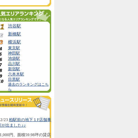
渋谷駅
新橋駅
横浜駅
東京駅
神田駅
池袋駅
品川駅
新宿駅
六本木駅
目黒駅
過去のランキングはこち
ら
2/23
柏駅前の地下１F店舗事
所が出ました♪♪
1,000円、面積59.98坪の貸店