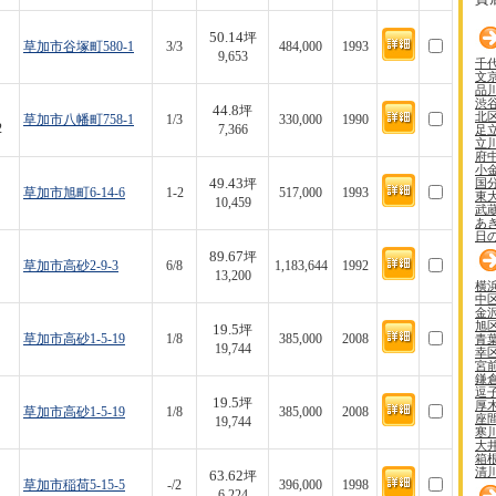
50.14
坪
草加市谷塚町580-1
3/3
484,000
1993
9,653
千
文
品
渋
44.8
坪
北
草加市八幡町758-1
1/3
330,000
1990
2
足
7,366
立
府
小
49.43
国
坪
草加市旭町6-14-6
1-2
517,000
1993
東
10,459
武
あ
日
89.67
坪
草加市高砂2-9-3
6/8
1,183,644
1992
13,200
横
中
金
旭
19.5
坪
青
草加市高砂1-5-19
1/8
385,000
2008
19,744
幸
宮
鎌
逗
19.5
坪
厚
草加市高砂1-5-19
1/8
385,000
2008
座
19,744
寒
大
箱
清
63.62
坪
草加市稲荷5-15-5
-/2
396,000
1998
1
6,224