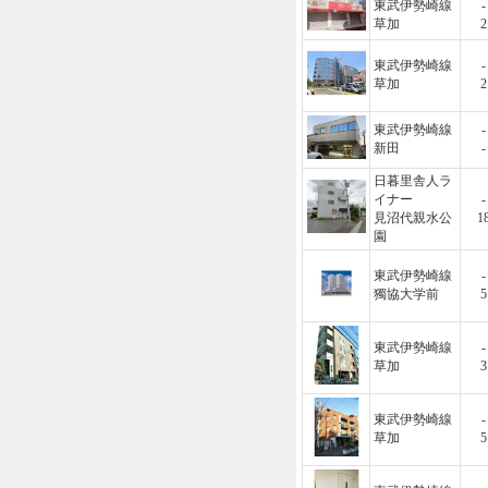
東武伊勢崎線
-
草加
2
東武伊勢崎線
-
草加
2
東武伊勢崎線
-
新田
-
日暮里舎人ラ
イナー
-
見沼代親水公
1
園
東武伊勢崎線
-
獨協大学前
5
東武伊勢崎線
-
草加
3
東武伊勢崎線
-
草加
5