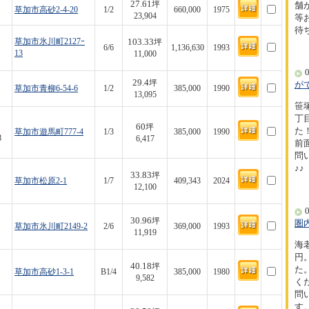
27.61
坪
舗
草加市高砂2-4-20
1/2
660,000
1975
23,904
等
待
103.33
草加市氷川町2127ｰ
坪
6/6
1,136,630
1993
13
11,000
0
29.4
坪
が
草加市青柳6-54-6
1/2
385,000
1990
13,095
笹
丁
60
坪
た！
草加市遊馬町777-4
1/3
385,000
1990
8
6,417
前
問
♪♪
33.83
坪
草加市松原2-1
1/7
409,343
2024
12,100
0
30.96
坪
圏
草加市氷川町2149-2
2/6
369,000
1993
11,919
海
円
40.18
坪
た
草加市高砂1-3-1
B1/4
385,000
1980
9,582
く
問
す