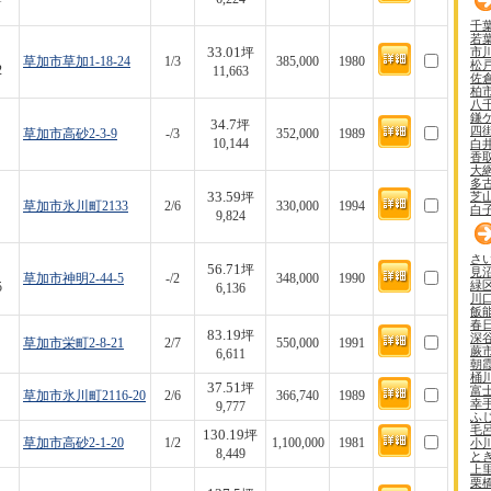
千
若
33.01
市
坪
草加市草加1-18-24
1/3
385,000
1980
松
2
11,663
佐
柏
八
鎌
34.7
坪
四
草加市高砂2-3-9
-/3
352,000
1989
白
10,144
香
大
多
33.59
芝
坪
草加市氷川町2133
2/6
330,000
1994
白
9,824
さ
56.71
坪
見
草加市神明2-44-5
-/2
348,000
1990
緑
5
6,136
川
飯
春
83.19
坪
深
草加市栄町2-8-21
2/7
550,000
1991
蕨
6,611
朝
桶
37.51
坪
富
草加市氷川町2116-20
2/6
366,740
1989
幸
9,777
ふ
毛
130.19
坪
小
草加市高砂2-1-20
1/2
1,100,000
1981
8,449
と
上
栗