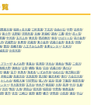
国際展示場
/
祖師ヶ谷大蔵
/
三軒茶屋
/
下北沢
/
自由が丘
/
中野
/
吉祥寺
/
田
/
新小平
/
北野駅
/
浮間舟渡
/
京橋
/
茅場町
/
調布
/
三鷹
/
府中
/
恋ヶ窪
/
草園
/
中河原
/
玉川上水
/
東伏見
/
西武柳沢
/
保谷
/
ひばりヶ丘
/
花小金井
/
之内
/
武蔵野台
/
多摩境
/
武蔵境
/
東小金井
/
武蔵小金井
/
喜多見
/
拝島
/
無
/
豊田
/
高幡不動
/
八王子みなみ野
/
多摩センター
/
久米川
/
城長沼
/
分倍河原
/
まプラーザ
/
あざみ野
/
青葉台
/
長津田
/
洋光台
/
港南台
/
鴨居
/
二俣川
/
相模大野
/
湘南台
/
辻堂
/
綱島
/
菊名
/
日吉
/
武蔵小杉
/
溝の口
/
沢
/
鎌倉
/
逗子
/
本厚木
/
海老名
/
いずみ中央
/
ゆめが丘
/
南万騎が原
/
岸根公園
/
高座渋谷
/
京急富岡
/
黒川駅
/
藤沢本町
/
善行
/
六会日大前
/
かしわ台
/
相模大塚
/
YRP野比
/
堀ノ内
/
追浜
/
田浦
/
下飯田
/
南部市場
/
センター
/
市大医学部
/
五月台
/
仲木戸
/
鶴見駅
/
大和
/
高津
/
中川
/
生麦
/
田
/
渋沢
/
鴨宮
/
久地
/
津田山
/
宿河原
/
稲田堤
/
中野島
/
鶴巻温泉
/
鶴間
/
栗平
/
衣笠
/
三崎口
/
座間
/
秦野
/
磯子
/
伊勢原
/
小田原
/
瀬谷
/
中山
/