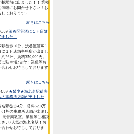
が柏駅前に出ました！！ 業種
お気軽にお問合せ下さい！お
ちしております♪
続きはこちら
6/09
渋谷区笹塚に１Ｆ店舗
でました！
塚駅徒歩10分、渋谷区笹塚3
目に１Ｆ店舗事務所が出まし
約26坪、賃料350,000円。
面に駐車場2台付！業種等お
い合わせお待ちしております
続きはこちら
4/09
★希少★海老名駅徒歩
内の事務所店舗が出ました
老名駅徒歩4分、賃料52.8万
。61坪の事務所店舗が出まし
。 元音楽教室。業種等ご相談
ださい♪人気の海老名駅！お
い合わせお待ちしておりま
。