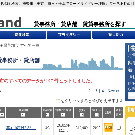
店舗を検索。神奈川・東京・埼玉・千葉でロードサイドや一棟貸も探せる不動産i-L
貸事務所・貸店舗・賃貸事務所を探す
埼玉県草加市 すべて一覧
ご
貸事務所・貸店舗
舗
着
括
市のすべてのデータが 107 件ヒットしました。
物件
ら担
示
1
|
2
|
3
|
4
Next≫
をクリックすると並びかえ出来ます
ス
所在地
所在階
坪数/坪単価
賃料
竣工年
資料
詳細
歩
請求
26.05
坪
草加市高砂2-32-11
3/3
319,000
2025
ご
12,246
貸