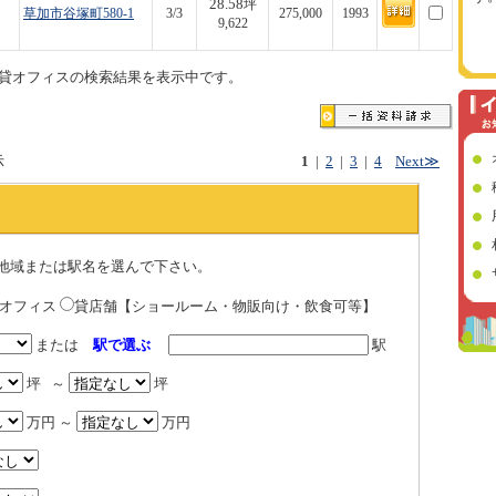
28.58
坪
草加市谷塚町580-1
3/3
275,000
1993
9,622
貸オフィスの検索結果を表示中です。
示
1
|
2
|
3
|
4
Next≫
地域または駅名を選んで下さい。
貸オフィス
貸店舗【ショールーム・物販向け・飲食可等】
または
駅で選ぶ
駅
坪 ～
坪
万円 ～
万円