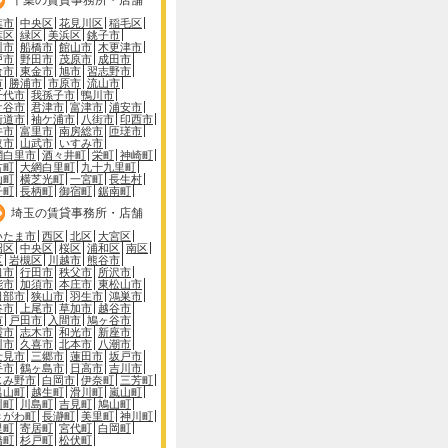
葉市
中央区
花見川区
稲毛区
葉区
緑区
美浜区
銚子市
川市
船橋市
館山市
木更津市
戸市
野田市
茂原市
成田市
倉市
東金市
旭市
習志野市
市
勝浦市
市原市
流山市
千代市
我孫子市
鴨川市
ケ谷市
君津市
富津市
浦安市
街道市
袖ケ浦市
八街市
印西市
井市
富里市
南房総市
匝瑳市
取市
山武市
いすみ市
網白里市
酒々井町
栄町
神崎町
古町
大網白里町
九十九里町
山町
横芝光町
一宮町
長生村
子町
長柄町
御宿町
鋸南町
埼玉の賃貸事務所・店舗
いたま市
西区
北区
大宮区
沼区
中央区
桜区
浦和区
南区
区
岩槻区
川越市
熊谷市
口市
行田市
秩父市
所沢市
能市
加須市
本庄市
東松山市
日部市
狭山市
羽生市
鴻巣市
谷市
上尾市
草加市
越谷市
市
戸田市
入間市
鳩ヶ谷市
霞市
志木市
和光市
新座市
川市
久喜市
北本市
八潮市
士見市
三郷市
蓮田市
坂戸市
手市
鶴ヶ島市
日高市
吉川市
じみ野市
白岡市
伊奈町
三芳町
呂山町
越生町
滑川町
嵐山町
川町
川島町
吉見町
鳩山町
きがわ町
長瀞町
美里町
神川町
里町
寄居町
宮代町
白岡町
橋町
杉戸町
松伏町