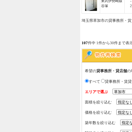
東武伊勢崎線
-
谷塚
2
埼玉県草加市の貸事務所・賃
107
件中 1件から30件まで表
希望の
貸事務所・貸店舗
の
すべて
貸事務所・賃
エリアで選ぶ
面積を絞り込む
価格を絞り込む
築年数を絞り込む