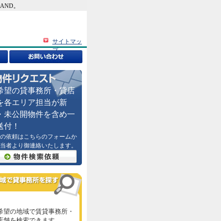
AND。
サイトマッ
プ
希望の貸事務所・貸店
を各エリア担当が新
・未公開物件を含め一
送付！
の依頼はこちらのフォームか
当者より御連絡いたします。
希望の地域で賃貸事務所・
店舗を検索できます。