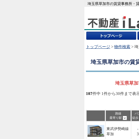
埼玉県草加市の賃貸事務所・貸
トップページ
>
物件検索
> 
埼玉県草加市
の賃
埼玉県草加
107
件中 1件から30件まで表
路線
バ
最寄り駅
徒
東武伊勢崎線
-
草加
3