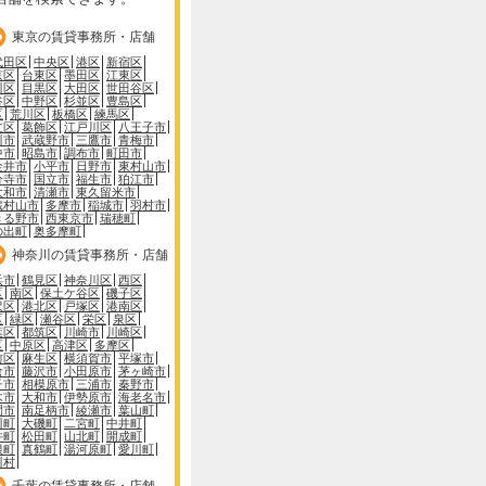
東京の賃貸事務所・店舗
代田区
中央区
港区
新宿区
京区
台東区
墨田区
江東区
川区
目黒区
大田区
世田谷区
谷区
中野区
杉並区
豊島区
区
荒川区
板橋区
練馬区
立区
葛飾区
江戸川区
八王子市
川市
武蔵野市
三鷹市
青梅市
中市
昭島市
調布市
町田市
金井市
小平市
日野市
東村山市
分寺市
国立市
福生市
狛江市
大和市
清瀬市
東久留米市
蔵村山市
多摩市
稲城市
羽村市
きる野市
西東京市
瑞穂町
の出町
奥多摩町
神奈川の賃貸事務所・店舗
浜市
鶴見区
神奈川区
西区
区
南区
保土ケ谷区
磯子区
沢区
港北区
戸塚区
港南区
区
緑区
瀬谷区
栄区
泉区
葉区
都筑区
川崎市
川崎区
区
中原区
高津区
多摩区
前区
麻生区
横須賀市
平塚市
倉市
藤沢市
小田原市
茅ヶ崎市
子市
相模原市
三浦市
秦野市
木市
大和市
伊勢原市
海老名市
間市
南足柄市
綾瀬市
葉山町
川町
大磯町
二宮町
中井町
井町
松田町
山北町
開成町
根町
真鶴町
湯河原町
愛川町
川村
千葉の賃貸事務所・店舗