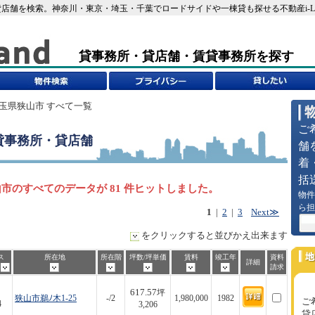
店舗を検索。神奈川・東京・埼玉・千葉でロードサイドや一棟貸も探せる不動産i-L
貸事務所・貸店舗・賃貸事務所を探す
埼玉県狭山市 すべて一覧
ご
貸事務所・貸店舗
舗
着
括
市のすべてのデータが 81 件ヒットしました。
物件
ら担
1
|
2
|
3
Next≫
をクリックすると並びかえ出来ます
ス
所在地
所在階
坪数/坪単価
賃料
竣工年
資料
詳細
歩
請求
617.57
坪
狭山市鵜ﾉ木1-25
-/2
1,980,000
1982
ご
4
3,206
貸