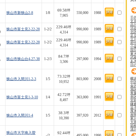
69.58
坪
狭山市新狭山2-8
1/8
550,000
1988
7,905
千
文
品
229.46
坪
渋
狭山市富士見2-22-28
1-2/2
990,000
1989
北
0
4,314
足
立
229.46
坪
狭山市富士見2-22-28
1-2/2
990,000
1989
府
0
4,314
小
国
東
84.7
坪
武
狭山市狭山台4-27-38
1-2/3
297,000
1994
あ
7
3,506
日
73.32
坪
横
狭山市入間川1-2-3
1/5
803,000
2008
10,952
中
金
旭
青
42.72
坪
幸
狭山市富士見1-3-10
1/4
363,000
1991
8,497
宮
鎌
逗
厚
38.3
坪
座
狭山市入間川1-4
1/5
397,920
2012
10,390
寒
大
箱
清
92.44
狭山市大字南入曽
坪
-/2
495,000
1990