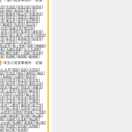
葉市
中央区
花見川区
稲毛区
葉区
緑区
美浜区
銚子市
川市
船橋市
館山市
木更津市
戸市
野田市
茂原市
成田市
倉市
東金市
旭市
習志野市
市
勝浦市
市原市
流山市
千代市
我孫子市
鴨川市
ケ谷市
君津市
富津市
浦安市
街道市
袖ケ浦市
八街市
印西市
井市
富里市
南房総市
匝瑳市
取市
山武市
いすみ市
網白里市
酒々井町
栄町
神崎町
古町
大網白里町
九十九里町
山町
横芝光町
一宮町
長生村
子町
長柄町
御宿町
鋸南町
埼玉の賃貸事務所・店舗
いたま市
西区
北区
大宮区
沼区
中央区
桜区
浦和区
南区
区
岩槻区
川越市
熊谷市
口市
行田市
秩父市
所沢市
能市
加須市
本庄市
東松山市
日部市
狭山市
羽生市
鴻巣市
谷市
上尾市
草加市
越谷市
市
戸田市
入間市
鳩ヶ谷市
霞市
志木市
和光市
新座市
川市
久喜市
北本市
八潮市
士見市
三郷市
蓮田市
坂戸市
手市
鶴ヶ島市
日高市
吉川市
じみ野市
白岡市
伊奈町
三芳町
呂山町
越生町
滑川町
嵐山町
川町
川島町
吉見町
鳩山町
きがわ町
長瀞町
美里町
神川町
里町
寄居町
宮代町
白岡町
橋町
杉戸町
松伏町