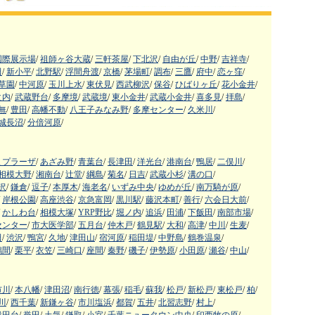
国際展示場
/
祖師ヶ谷大蔵
/
三軒茶屋
/
下北沢
/
自由が丘
/
中野
/
吉祥寺
/
田
/
新小平
/
北野駅
/
浮間舟渡
/
京橋
/
茅場町
/
調布
/
三鷹
/
府中
/
恋ヶ窪
/
草園
/
中河原
/
玉川上水
/
東伏見
/
西武柳沢
/
保谷
/
ひばりヶ丘
/
花小金井
/
之内
/
武蔵野台
/
多摩境
/
武蔵境
/
東小金井
/
武蔵小金井
/
喜多見
/
拝島
/
無
/
豊田
/
高幡不動
/
八王子みなみ野
/
多摩センター
/
久米川
/
城長沼
/
分倍河原
/
まプラーザ
/
あざみ野
/
青葉台
/
長津田
/
洋光台
/
港南台
/
鴨居
/
二俣川
/
相模大野
/
湘南台
/
辻堂
/
綱島
/
菊名
/
日吉
/
武蔵小杉
/
溝の口
/
沢
/
鎌倉
/
逗子
/
本厚木
/
海老名
/
いずみ中央
/
ゆめが丘
/
南万騎が原
/
岸根公園
/
高座渋谷
/
京急富岡
/
黒川駅
/
藤沢本町
/
善行
/
六会日大前
/
かしわ台
/
相模大塚
/
YRP野比
/
堀ノ内
/
追浜
/
田浦
/
下飯田
/
南部市場
/
センター
/
市大医学部
/
五月台
/
仲木戸
/
鶴見駅
/
大和
/
高津
/
中川
/
生麦
/
田
/
渋沢
/
鴨宮
/
久地
/
津田山
/
宿河原
/
稲田堤
/
中野島
/
鶴巻温泉
/
鶴間
/
栗平
/
衣笠
/
三崎口
/
座間
/
秦野
/
磯子
/
伊勢原
/
小田原
/
瀬谷
/
中山
/
市川
/
本八幡
/
津田沼
/
南行徳
/
幕張
/
稲毛
/
蘇我
/
松戸
/
新松戸
/
東松戸
/
柏
/
川
/
西千葉
/
新鎌ヶ谷
/
市川塩浜
/
都賀
/
五井
/
北習志野
/
村上
/