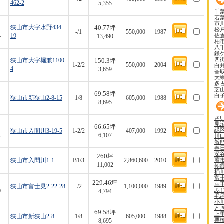
462-2
5,355
千
若
市
40.77
狭山市大字水野434-
坪
松
-/1
550,000
1987
佐
4
19
13,490
柏
八
鎌
四
150.3
狭山市大字堀兼1100-
坪
1-2/2
550,000
2004
白
4
3,659
香
大
多
芝
69.58
坪
白
狭山市新狭山2-8-15
1/8
605,000
1988
8,695
さ
見
66.65
坪
緑
狭山市入間川3-19-5
1-2/2
407,000
1992
1
6,107
川
飯
春
深
260
坪
蕨
狭山市入間川1-1
B1/3
2,860,600
2010
11,002
朝
桶
富
229.46
坪
幸
狭山市富士見2-22-28
-/2
1,100,000
1989
ふ
0
4,794
毛
小
と
69.58
坪
上
狭山市新狭山2-8
1/8
605,000
1988
栗
8,695