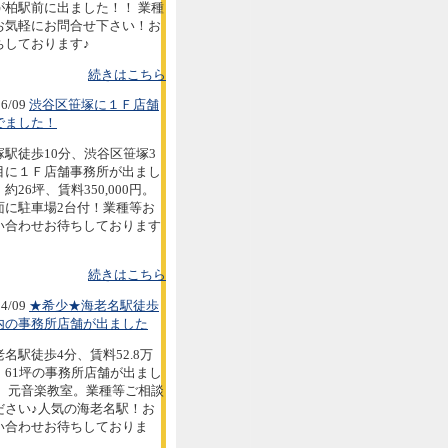
が柏駅前に出ました！！ 業種
お気軽にお問合せ下さい！お
ちしております♪
続きはこちら
6/09
渋谷区笹塚に１Ｆ店舗
でました！
塚駅徒歩10分、渋谷区笹塚3
目に１Ｆ店舗事務所が出まし
約26坪、賃料350,000円。
面に駐車場2台付！業種等お
い合わせお待ちしております
続きはこちら
4/09
★希少★海老名駅徒歩
内の事務所店舗が出ました
老名駅徒歩4分、賃料52.8万
。61坪の事務所店舗が出まし
。 元音楽教室。業種等ご相談
ださい♪人気の海老名駅！お
い合わせお待ちしておりま
。