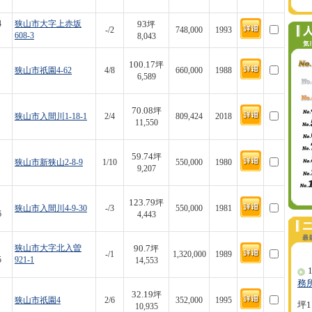
93
4
狭山市大字上赤坂
坪
-/2
748,000
1993
608-3
8,043
100.17
坪
狭山市祇園4-62
4/8
660,000
1988
6,589
70.08
坪
狭山市入間川1-18-1
2/4
809,424
2018
11,550
59.74
坪
狭山市新狭山2-8-9
1/10
550,000
1980
9,207
123.79
坪
狭山市入間川4-9-30
-/3
550,000
1981
6
4,443
90.7
狭山市大字北入曽
坪
-/1
1,320,000
1989
5
921-1
14,553
1
務
32.19
坪
狭山市祇園4
2/6
352,000
1995
坪1
10,935