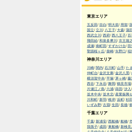
東京エリア
五反田
/
目白
/
明大前
/
用賀
/
国立
/
立川
/
八王子
/
大森
/
蒲
西武立川
/
西府
/
西八王子
/
百
飛田給
/
和泉多摩川
/
京王堀
成瀬
/
南町田
/
すずかけ台
/
田
聖蹟桜ヶ丘
/
柴崎
/
矢野口
/
稲
神奈川エリア
川崎
/
関内
/
石川町
/
山手
/
た
仲町台
/
金沢文庫
/
金沢八景
/
横須賀中央
/
平塚
/
茅ヶ崎
/
藤
西谷
/
下永谷
/
舞岡
/
鶴見市場
/
片瀬江ノ島
/
六浦
/
蒔田
/
汐入
/
並木中央
/
並木北
/
産業振興
川和町
/
新羽
/
根岸
/
反町
/
杉
いずみ野
/
古淵
/
生田
/
長後
/
千葉エリア
千葉
/
新浦安
/
西船橋
/
船橋
/
我孫子
/
成田
/
東船橋
/
新検見