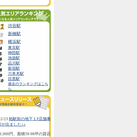
渋谷駅
新橋駅
横浜駅
東京駅
神田駅
池袋駅
品川駅
新宿駅
六本木駅
目黒駅
過去のランキングはこち
ら
2/23
柏駅前の地下１F店舗事
所が出ました♪♪
1,000円、面積59.98坪の貸店