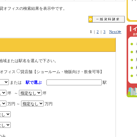
貸オフィスの検索結果を表示中です。
1
|
2
|
3
Next≫
地域または駅名を選んで下さい。
貸オフィス
貸店舗【ショールーム・物販向け・飲食可等】
または
駅で選ぶ
駅
坪 ～
坪
万円 ～
万円
のみ