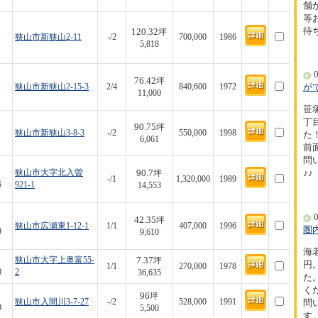
舗
等
待
120.32
坪
狭山市新狭山2-11
-/2
700,000
1986
5,818
0
76.42
坪
狭山市新狭山2-15-3
2/4
840,600
1972
が
11,000
笹
丁
90.75
坪
狭山市新狭山3-8-3
-/2
550,000
1998
た！
6,061
前
問
90.7
狭山市大字北入曽
♪♪
坪
-/1
1,320,000
1989
5
921-1
14,553
0
42.35
坪
狭山市広瀬東1-12-1
1/1
407,000
1996
圏
9
9,610
海
7.37
狭山市大字上奥富55-
坪
円
1/1
270,000
1978
0
2
36,635
た
く
96
坪
狭山市入間川3-7-27
-/2
528,000
1991
問
0
5,500
す