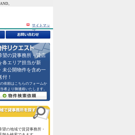
AND。
サイトマッ
プ
希望の貸事務所・貸店
を各エリア担当が新
・未公開物件を含め一
送付！
の依頼はこちらのフォームか
当者より御連絡いたします。
希望の地域で賃貸事務所・
店舗を検索できます。