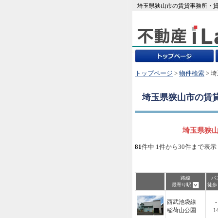
埼玉県狭山市の賃貸事務所・貸
トップページ
>
物件検索
> 
埼玉県狭山市
の賃
埼玉県狭山
81
件中 1件から30件まで表示
路線
バ
最寄り駅
徒
西武池袋線
-
稲荷山公園
1