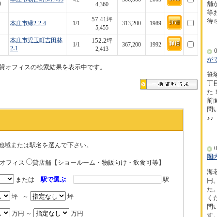
舗
0
4,360
等
57.41
坪
待
本庄市緑2-2-4
1/1
313,200
1989
5,455
152.2
本庄市児玉町吉田林
坪
1/1
367,200
1992
2-1
2,413
0
が
貸オフィスの検索結果を表示中です。
笹
丁
た！
前
問
♪♪
地域または駅名を選んで下さい。
0
圏
貸オフィス
貸店舗【ショールーム・物販向け・飲食可等】
海
または
駅で選ぶ
駅
円
た
坪 ～
坪
く
問
万円 ～
万円
す