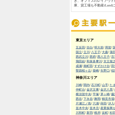
き、オフィスのレイアウト
庫、貸工場も不動産iLan
東京エリア
五反田
/
目白
/
明大前
/
用賀
/
国立
/
立川
/
八王子
/
大森
/
蒲
西武立川
/
西府
/
西八王子
/
百
飛田給
/
和泉多摩川
/
京王堀
成瀬
/
南町田
/
すずかけ台
/
田
聖蹟桜ヶ丘
/
柴崎
/
矢野口
/
稲
神奈川エリア
川崎
/
関内
/
石川町
/
山手
/
た
仲町台
/
金沢文庫
/
金沢八景
/
横須賀中央
/
平塚
/
茅ヶ崎
/
藤
西谷
/
下永谷
/
舞岡
/
鶴見市場
/
片瀬江ノ島
/
六浦
/
蒔田
/
汐入
/
並木中央
/
並木北
/
産業振興
川和町
/
新羽
/
根岸
/
反町
/
杉