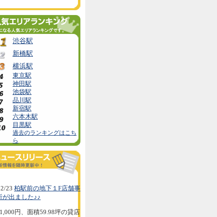
渋谷駅
新橋駅
横浜駅
東京駅
神田駅
池袋駅
品川駅
新宿駅
六本木駅
目黒駅
過去のランキングはこち
ら
2/23
柏駅前の地下１F店舗事
所が出ました♪♪
1,000円、面積59.98坪の貸店