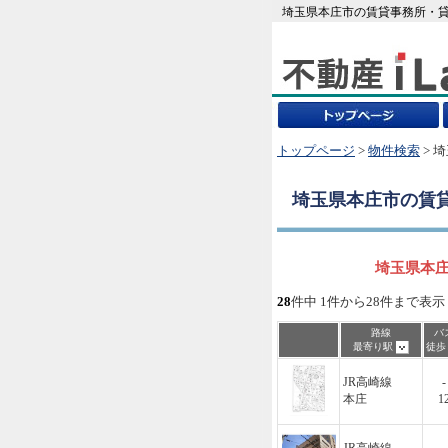
埼玉県本庄市の賃貸事務所・貸
トップページ
>
物件検索
> 
埼玉県本庄市
の賃
埼玉県本庄
28
件中 1件から28件まで表示
路線
バ
最寄り駅
徒
JR高崎線
-
本庄
1