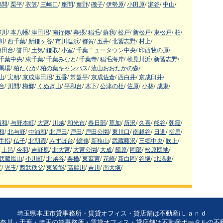
鶴間
/
栗平
/
衣笠
/
三崎口
/
座間
/
秦野
/
磯子
/
伊勢原
/
小田原
/
瀬谷
/
中山
/
市川
/
本八幡
/
津田沼
/
南行徳
/
幕張
/
稲毛
/
蘇我
/
松戸
/
新松戸
/
東松戸
/
柏
/
川
/
西千葉
/
新鎌ヶ谷
/
市川塩浜
/
都賀
/
五井
/
北習志野
/
村上
/
勝田台
/
誉田
/
土気
/
鎌取
/
小室
/
千葉ニュータウン中央
/
印西牧の原
/
千葉中央
/
東千葉
/
千葉みなと
/
千葉寺
/
稲毛海岸
/
検見川浜
/
新習志野
/
馬場
/
柏たなか
/
柏の葉キャンパス
/
流山おおたかの森
/
山
/
実籾
/
京成津田沼
/
五香
/
常盤平
/
京成佐倉
/
西白井
/
京成臼井
/
台
/
川間
/
梅郷
/
くぬぎ山
/
平和台
/
木下
/
公津の杜
/
佐原
/
小林
/
成東
/
浦和
/
与野本町
/
大宮
/
川越
/
和光市
/
春日部
/
草加
/
所沢
/
久喜
/
熊谷
/
朝霞
/
和
/
北与野
/
中浦和
/
北戸田
/
戸田
/
戸田公園
/
東川口
/
南越谷
/
日進
/
指扇
/
手指
/
仏子
/
北朝霞
/
みずほ台
/
鶴瀬
/
新狭山
/
武蔵藤沢
/
三郷中央
/
吹上
/
土呂
/
今羽
/
吉野原
/
北大宮
/
大宮公園
/
大成
/
籠原
/
岡部
/
松原団地
/
武蔵嵐山
/
小川町
/
北越谷
/
栗橋
/
東鷲宮
/
花崎
/
新白岡
/
谷塚
/
北鴻巣
/
葉
/
児玉
/
西武秩父
/
東飯能
/
高麗川
/
吉川
/
南大塚
/
埼玉県本庄市貸事務所・賃貸オフィス・貸店舗は不動産iＬａｎｄ
奈川・千葉・埼玉の貸事務所・賃貸オフィス・貸店舗は不動産ポータルの不動産