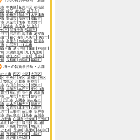
葉市
中央区
花見川区
稲毛区
葉区
緑区
美浜区
銚子市
川市
船橋市
館山市
木更津市
戸市
野田市
茂原市
成田市
倉市
東金市
旭市
習志野市
市
勝浦市
市原市
流山市
千代市
我孫子市
鴨川市
ケ谷市
君津市
富津市
浦安市
街道市
袖ケ浦市
八街市
印西市
井市
富里市
南房総市
匝瑳市
取市
山武市
いすみ市
網白里市
酒々井町
栄町
神崎町
古町
大網白里町
九十九里町
山町
横芝光町
一宮町
長生村
子町
長柄町
御宿町
鋸南町
埼玉の賃貸事務所・店舗
いたま市
西区
北区
大宮区
沼区
中央区
桜区
浦和区
南区
区
岩槻区
川越市
熊谷市
口市
行田市
秩父市
所沢市
能市
加須市
本庄市
東松山市
日部市
狭山市
羽生市
鴻巣市
谷市
上尾市
草加市
越谷市
市
戸田市
入間市
鳩ヶ谷市
霞市
志木市
和光市
新座市
川市
久喜市
北本市
八潮市
士見市
三郷市
蓮田市
坂戸市
手市
鶴ヶ島市
日高市
吉川市
じみ野市
白岡市
伊奈町
三芳町
呂山町
越生町
滑川町
嵐山町
川町
川島町
吉見町
鳩山町
きがわ町
長瀞町
美里町
神川町
里町
寄居町
宮代町
白岡町
橋町
杉戸町
松伏町