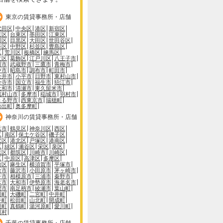
東京の賃貸事務所・店舗
代田区
中央区
港区
新宿区
京区
台東区
墨田区
江東区
川区
目黒区
大田区
世田谷区
谷区
中野区
杉並区
豊島区
区
荒川区
板橋区
練馬区
立区
葛飾区
江戸川区
八王子市
川市
武蔵野市
三鷹市
青梅市
中市
昭島市
調布市
町田市
金井市
小平市
日野市
東村山市
分寺市
国立市
福生市
狛江市
大和市
清瀬市
東久留米市
蔵村山市
多摩市
稲城市
羽村市
きる野市
西東京市
瑞穂町
の出町
奥多摩町
神奈川の賃貸事務所・店舗
浜市
鶴見区
神奈川区
西区
区
南区
保土ケ谷区
磯子区
沢区
港北区
戸塚区
港南区
区
緑区
瀬谷区
栄区
泉区
葉区
都筑区
川崎市
川崎区
区
中原区
高津区
多摩区
前区
麻生区
横須賀市
平塚市
倉市
藤沢市
小田原市
茅ヶ崎市
子市
相模原市
三浦市
秦野市
木市
大和市
伊勢原市
海老名市
間市
南足柄市
綾瀬市
葉山町
川町
大磯町
二宮町
中井町
井町
松田町
山北町
開成町
根町
真鶴町
湯河原町
愛川町
川村
千葉の賃貸事務所・店舗