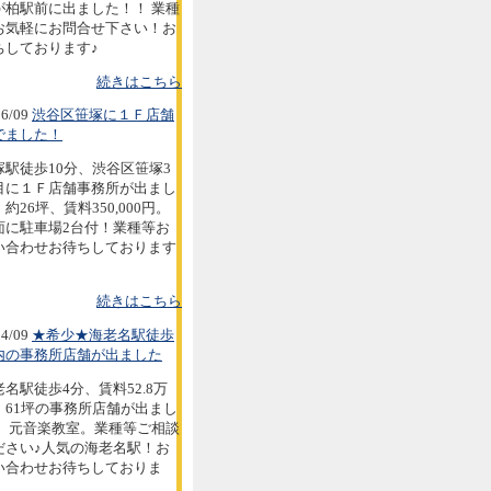
が柏駅前に出ました！！ 業種
お気軽にお問合せ下さい！お
ちしております♪
続きはこちら
6/09
渋谷区笹塚に１Ｆ店舗
でました！
塚駅徒歩10分、渋谷区笹塚3
目に１Ｆ店舗事務所が出まし
約26坪、賃料350,000円。
面に駐車場2台付！業種等お
い合わせお待ちしております
続きはこちら
4/09
★希少★海老名駅徒歩
内の事務所店舗が出ました
老名駅徒歩4分、賃料52.8万
。61坪の事務所店舗が出まし
。 元音楽教室。業種等ご相談
ださい♪人気の海老名駅！お
い合わせお待ちしておりま
。