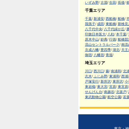
いずみ野
/
古淵
/
生田
/
長後
/
千葉エリア
千葉
/
新浦安
/
西船橋
/
船橋
/
我孫子
/
成田
/
東船橋
/
新検見
八千代中央
/
八千代緑が丘
/
印旗日本医大
/
八柱
/
本千葉
/
原木中山
/
妙典
/
行徳
/
船橋競
流山セントラルパーク
/
南流
京成八幡
/
豊四季
/
湖北
/
天王
御宿
/
八幡宿
/
青堀
/
埼玉エリア
川口
/
西川口
/
蕨
/
南浦和
/
北
志木
/
ふじみ野
/
東浦和
/
西浦
戸塚安行
/
新所沢
/
東所沢
/
小
東岩槻
/
東大宮
/
宮原
/
東宮原
/
せんげん台
/
南越谷
/
北坂戸
/
東武動物公園
/
航空公園
/
若
東京・神