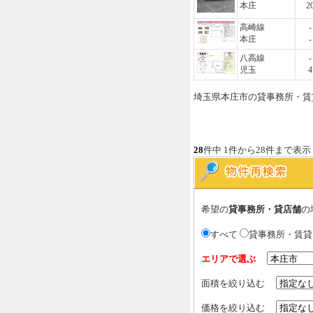
本庄
2
高崎線
-
本庄
-
八高線
-
児玉
4
埼玉県本庄市の貸事務所・賃
28
件中 1件から28件まで表示
希望の
貸事務所・貸店舗
の
すべて
貸事務所・賃
エリアで選ぶ
面積を絞り込む
価格を絞り込む