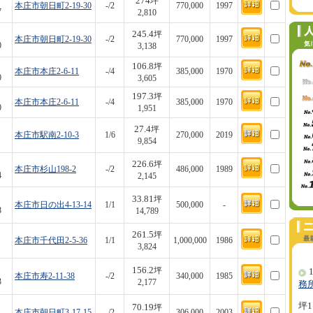
274
坪
本庄市朝日町2-19-30
-/2
770,000
1997
7
2,810
245.4
坪
本庄市朝日町2-19-30
-/2
770,000
1997
0
3,138
106.8
坪
本庄市本庄2-6-11
-/4
385,000
1970
0
3,605
197.3
坪
本庄市本庄2-6-11
-/4
385,000
1970
0
1,951
27.4
坪
本庄市駅南2-10-3
1/6
270,000
2019
9,854
226.6
坪
本庄市杉山198-2
-/2
486,000
1989
4
2,145
33.81
坪
本庄市日の出4-13-14
1/1
500,000
-
8
14,789
261.5
坪
本庄市千代田2-5-36
1/1
1,000,000
1986
3,824
156.2
坪
1
本庄市寿2-11-38
-/2
340,000
1985
3
2,177
務
坪1
70.19
坪
本庄市朝日町3-17-15
-/2
306,000
2003