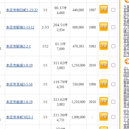
千
90.37
坪
若
本庄市朝日町1-23-22
1/1
440,000
1997
3
4,869
市
松
佐
柏
204.51
坪
八
本庄市駅南1-13-12
2-3/3
600,000
1980
2,934
鎌
四
白
香
61.1
坪
大
本庄市駅南2-2-1
1/12
470,393
1983
多
1
7,699
芝
白
311.62
坪
本庄市銀座1-8-19
1/1
1,210,000
2010
さ
3,883
見
緑
川
119.79
飯
坪
本庄市見福5-5-16
1/1
550,000
1990
春
2
4,591
深
蕨
朝
桶
311.62
坪
本庄市銀座1-8-19
1/1
1,210,000
2010
富
3,883
幸
ふ
毛
211.36
坪
小
本庄市本町1022-1
1/1
1,000,000
-
と
8
4,731
上
栗