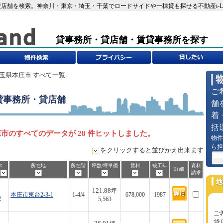
店舗を検索。神奈川・東京・埼玉・千葉でロードサイドや一棟貸も探せる不動産i-L
貸事務所・貸店舗・賃貸事務所を探す
埼玉県本庄市 すべて一覧
ご
貸事務所・貸店舗
舗
着
括
市のすべてのデータが 28 件ヒットしました。
物件
ら担
をクリックすると並びかえ出来ます
ス
所在地
所在階
坪数/坪単価
賃料
竣工年
資料
詳細
歩
請求
121.88
坪
本庄市東台2-3-1
1-4/4
678,000
1987
2
5,563
ご
貸