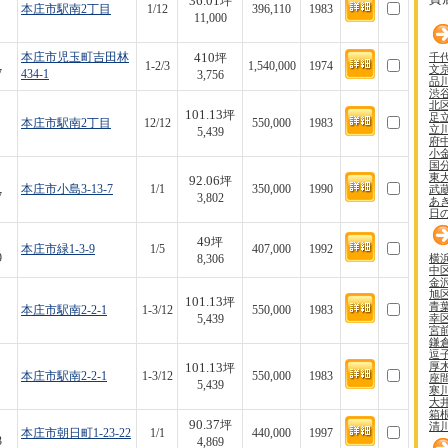
36.01
坪
本庄市駅南2丁目
1/12
396,110
1983
11,000
410
千
本庄市児玉町吉田林
坪
1-2/3
1,540,000
1974
文
7
434-1
3,756
品
渋
北
101.13
坪
足
本庄市駅南2丁目
12/12
550,000
1983
立
5,439
府
小
国
東
92.06
坪
武
本庄市小島3-13-7
1/1
350,000
1990
7
3,802
あ
日
49
坪
本庄市緑1-3-9
1/5
407,000
1992
横
9
8,306
中
金
旭
101.13
坪
青
本庄市駅南2-2-1
1-3/12
550,000
1983
幸
5,439
宮
鎌
逗
厚
101.13
坪
本庄市駅南2-2-1
1-3/12
550,000
1983
座
5,439
寒
大
箱
90.37
坪
清
本庄市朝日町1-23-22
1/1
440,000
1997
3
4,869