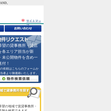
AND。
サイトマッ
プ
希望の貸事務所・貸店
を各エリア担当が新
・未公開物件を含め一
送付！
の依頼はこちらのフォームか
当者より御連絡いたします。
希望の地域で賃貸事務所・
店舗を検索できます。