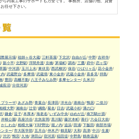
から内装工事のサポートも万全です。 事務所、店舗の他、貸倉
dにお任せ下さい。
国際展示場
/
祖師ヶ谷大蔵
/
三軒茶屋
/
下北沢
/
自由が丘
/
中野
/
吉祥寺
/
田
/
新小平
/
北野駅
/
浮間舟渡
/
京橋
/
茅場町
/
調布
/
三鷹
/
府中
/
恋ヶ窪
/
草園
/
中河原
/
玉川上水
/
東伏見
/
西武柳沢
/
保谷
/
ひばりヶ丘
/
花小金井
/
之内
/
武蔵野台
/
多摩境
/
武蔵境
/
東小金井
/
武蔵小金井
/
喜多見
/
拝島
/
無
/
豊田
/
高幡不動
/
八王子みなみ野
/
多摩センター
/
久米川
/
城長沼
/
分倍河原
/
まプラーザ
/
あざみ野
/
青葉台
/
長津田
/
洋光台
/
港南台
/
鴨居
/
二俣川
/
相模大野
/
湘南台
/
辻堂
/
綱島
/
菊名
/
日吉
/
武蔵小杉
/
溝の口
/
沢
/
鎌倉
/
逗子
/
本厚木
/
海老名
/
いずみ中央
/
ゆめが丘
/
南万騎が原
/
岸根公園
/
高座渋谷
/
京急富岡
/
黒川駅
/
藤沢本町
/
善行
/
六会日大前
/
かしわ台
/
相模大塚
/
YRP野比
/
堀ノ内
/
追浜
/
田浦
/
下飯田
/
南部市場
/
センター
/
市大医学部
/
五月台
/
仲木戸
/
鶴見駅
/
大和
/
高津
/
中川
/
生麦
/
田
/
渋沢
/
鴨宮
/
久地
/
津田山
/
宿河原
/
稲田堤
/
中野島
/
鶴巻温泉
/