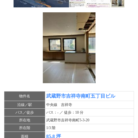
武蔵野市吉祥寺南町五丁目ビル
物件名
沿線／駅
中央線 吉祥寺
バス／徒歩
バス：- ／ 徒歩：10 分
所在地
武蔵野市吉祥寺南町5-3-20
所在階
1/3 階
85.8 坪
面積