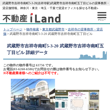
武蔵野市吉祥寺南町5-3-20(吉祥寺駅)武蔵野市吉祥寺南町五丁目ビルの貸事務所・
貸店舗情報。神奈川・東京・埼玉・千葉で賃貸オフィスを探せる不動産i-
LAND[63756]
トップページ
>
物件検索
>
東京都武蔵野市
>
吉祥寺の貸事務所・貸店
舗
> 武蔵野市吉祥寺南町5-3-20 武蔵野市吉祥寺南町五丁目ビル
武蔵野市吉祥寺南町5-3-20 武蔵野市吉祥寺南町五
丁目ビル
詳細データ
この物件の物件番号は 63756 です。
お電話(03-6260-6586)でお問合せの際は物件番号をお知らせ下さい。
※不動産業者様へのご紹介は不可です。