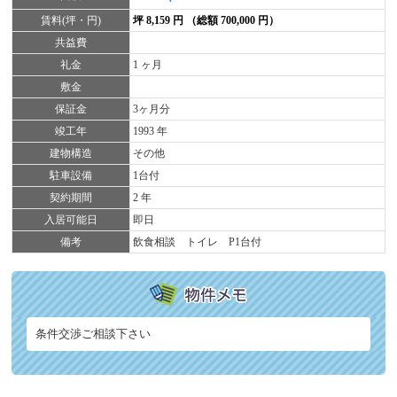
賃料(坪・円)
坪 8,159 円 （総額 700,000 円）
共益費
礼金
1 ヶ月
敷金
保証金
3ヶ月分
竣工年
1993 年
建物構造
その他
駐車設備
1台付
契約期間
2 年
入居可能日
即日
備考
飲食相談 トイレ P1台付
条件交渉ご相談下さい