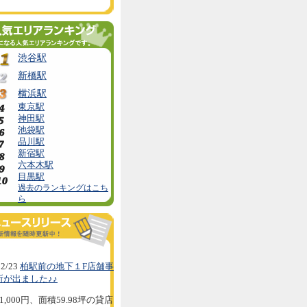
渋谷駅
新橋駅
横浜駅
東京駅
神田駅
池袋駅
品川駅
新宿駅
六本木駅
目黒駅
過去のランキングはこち
ら
2/23
柏駅前の地下１F店舗事
所が出ました♪♪
1,000円、面積59.98坪の貸店