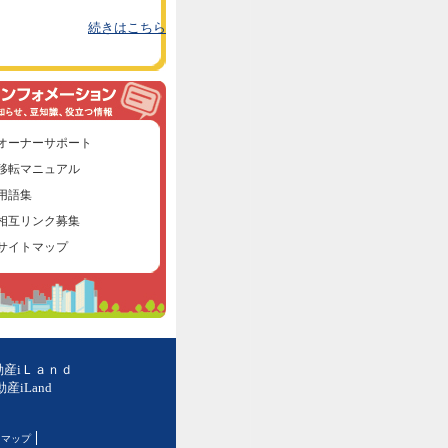
続きはこちら
オーナーサポート
移転マニュアル
用語集
相互リンク募集
サイトマップ
動産iＬａｎｄ
iLand
トマップ