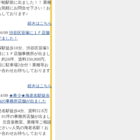
が柏駅前に出ました！！ 業種
お気軽にお問合せ下さい！お
ちしております♪
続きはこちら
6/09
渋谷区笹塚に１Ｆ店舗
でました！
塚駅徒歩10分、渋谷区笹塚3
目に１Ｆ店舗事務所が出まし
約26坪、賃料350,000円。
面に駐車場2台付！業種等お
い合わせお待ちしております
続きはこちら
4/09
★希少★海老名駅徒歩
内の事務所店舗が出ました
老名駅徒歩4分、賃料52.8万
。61坪の事務所店舗が出まし
。 元音楽教室。業種等ご相談
ださい♪人気の海老名駅！お
い合わせお待ちしておりま
。