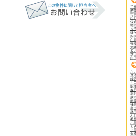
千
若
市
松
佐
柏
八
鎌
四
白
香
大
多
芝
白
さ
見
緑
川
飯
春
深
蕨
朝
桶
富
幸
ふ
毛
小
と
上
栗