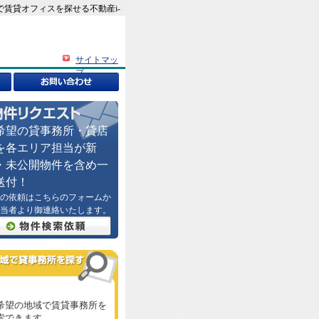
で賃貸オフィスを探せる不動産i-
サイトマッ
プ
希望の貸事務所・貸店
を各エリア担当が新
・未公開物件を含め一
送付！
の依頼はこちらのフォームか
当者より御連絡いたします。
希望の地域で賃貸事務所を
索できます。