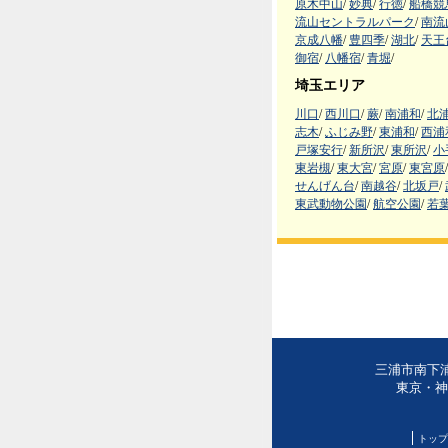
原木中山
/
妙典
/
行徳
/
船橋競
流山セントラルパーク
/
南流
京成八幡
/
豊四季
/
湖北
/
天王
御宿
/
八幡宿
/
青堀
/
埼玉エリア
川口
/
西川口
/
蕨
/
南浦和
/
北
志木
/
ふじみ野
/
東浦和
/
西浦
戸塚安行
/
新所沢
/
東所沢
/
小
東岩槻
/
東大宮
/
宮原
/
東宮原
/
せんげん台
/
南越谷
/
北坂戸
/
東武動物公園
/
航空公園
/
若
三浦市南下浦
東京・神
トップ