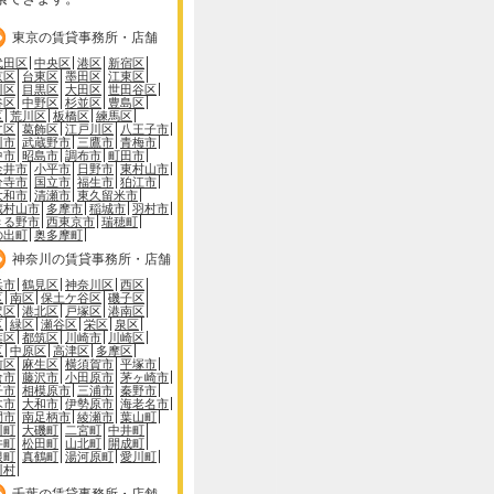
東京の賃貸事務所・店舗
代田区
中央区
港区
新宿区
京区
台東区
墨田区
江東区
川区
目黒区
大田区
世田谷区
谷区
中野区
杉並区
豊島区
区
荒川区
板橋区
練馬区
立区
葛飾区
江戸川区
八王子市
川市
武蔵野市
三鷹市
青梅市
中市
昭島市
調布市
町田市
金井市
小平市
日野市
東村山市
分寺市
国立市
福生市
狛江市
大和市
清瀬市
東久留米市
蔵村山市
多摩市
稲城市
羽村市
きる野市
西東京市
瑞穂町
の出町
奥多摩町
神奈川の賃貸事務所・店舗
浜市
鶴見区
神奈川区
西区
区
南区
保土ケ谷区
磯子区
沢区
港北区
戸塚区
港南区
区
緑区
瀬谷区
栄区
泉区
葉区
都筑区
川崎市
川崎区
区
中原区
高津区
多摩区
前区
麻生区
横須賀市
平塚市
倉市
藤沢市
小田原市
茅ヶ崎市
子市
相模原市
三浦市
秦野市
木市
大和市
伊勢原市
海老名市
間市
南足柄市
綾瀬市
葉山町
川町
大磯町
二宮町
中井町
井町
松田町
山北町
開成町
根町
真鶴町
湯河原町
愛川町
川村
千葉の賃貸事務所・店舗