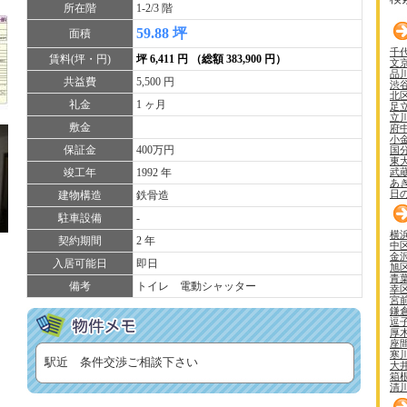
所在階
1-2/3 階
59.88 坪
面積
千
賃料(坪・円)
坪 6,411 円 （総額 383,900 円）
文
品
共益費
5,500 円
渋
北
礼金
1 ヶ月
足
立
敷金
府
小
保証金
400万円
国
東
武
竣工年
1992 年
あ
日
建物構造
鉄骨造
駐車設備
-
横
契約期間
2 年
中
金
入居可能日
即日
旭
青
備考
トイレ 電動シャッター
幸
宮
鎌
逗
厚
座
寒
駅近 条件交渉ご相談下さい
大
箱
清