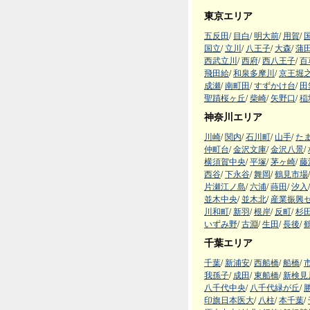
東京エリア
五反田
/
目白
/
明大前
/
用賀
/
国立
/
立川
/
八王子
/
大森
/
蒲
西武立川
/
西府
/
西八王子
/
百
飛田給
/
和泉多摩川
/
京王堀
成瀬
/
南町田
/
すずかけ台
/
田
聖蹟桜ヶ丘
/
柴崎
/
矢野口
/
稲
神奈川エリア
川崎
/
関内
/
石川町
/
山手
/
た
仲町台
/
金沢文庫
/
金沢八景
/
横須賀中央
/
平塚
/
茅ヶ崎
/
藤
西谷
/
下永谷
/
舞岡
/
鶴見市場
/
片瀬江ノ島
/
六浦
/
蒔田
/
汐入
/
並木中央
/
並木北
/
産業振興
川和町
/
新羽
/
根岸
/
反町
/
杉
いずみ野
/
古淵
/
生田
/
長後
/
千葉エリア
千葉
/
新浦安
/
西船橋
/
船橋
/
我孫子
/
成田
/
東船橋
/
新検見
八千代中央
/
八千代緑が丘
/
印旗日本医大
/
八柱
/
本千葉
/