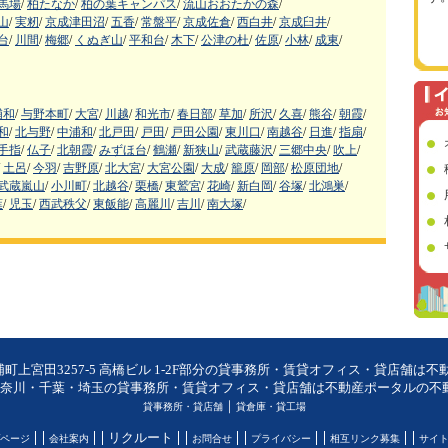
馬場
/
柏たなか
/
柏の葉キャンパス
/
流山おおたかの森
/
山
/
実籾
/
京成津田沼
/
五香
/
常盤平
/
京成佐倉
/
西白井
/
京成臼井
/
台
/
川間
/
梅郷
/
くぬぎ山
/
平和台
/
木下
/
公津の杜
/
佐原
/
小林
/
成東
/
浦和
/
与野本町
/
大宮
/
川越
/
和光市
/
春日部
/
草加
/
所沢
/
久喜
/
熊谷
/
朝霞
/
和
/
北与野
/
中浦和
/
北戸田
/
戸田
/
戸田公園
/
東川口
/
南越谷
/
日進
/
指扇
/
手指
/
仏子
/
北朝霞
/
みずほ台
/
鶴瀬
/
新狭山
/
武蔵藤沢
/
三郷中央
/
吹上
/
土呂
/
今羽
/
吉野原
/
北大宮
/
大宮公園
/
大成
/
籠原
/
岡部
/
松原団地
/
武蔵嵐山
/
小川町
/
北越谷
/
栗橋
/
東鷲宮
/
花崎
/
新白岡
/
谷塚
/
北鴻巣
/
葉
/
児玉
/
西武秩父
/
東飯能
/
高麗川
/
吉川
/
南大塚
/
町上宮田3257-5 高橋ビル 1-2F部分の貸事務所・賃貸オフィス・貸店舗は不
奈川・千葉・埼玉の貸事務所・賃貸オフィス・貸店舗は不動産ポータルの不動産
｜
貸事務所・貸店舗
貸倉庫・貸工場
リクルート
ページ
会社案内
お問合せ
プライバシー
相互リンク募集
サイ