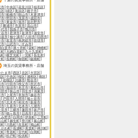
葉市
中央区
花見川区
稲毛区
葉区
緑区
美浜区
銚子市
川市
船橋市
館山市
木更津市
戸市
野田市
茂原市
成田市
倉市
東金市
旭市
習志野市
市
勝浦市
市原市
流山市
千代市
我孫子市
鴨川市
ケ谷市
君津市
富津市
浦安市
街道市
袖ケ浦市
八街市
印西市
井市
富里市
南房総市
匝瑳市
取市
山武市
いすみ市
網白里市
酒々井町
栄町
神崎町
古町
大網白里町
九十九里町
山町
横芝光町
一宮町
長生村
子町
長柄町
御宿町
鋸南町
埼玉の賃貸事務所・店舗
いたま市
西区
北区
大宮区
沼区
中央区
桜区
浦和区
南区
区
岩槻区
川越市
熊谷市
口市
行田市
秩父市
所沢市
能市
加須市
本庄市
東松山市
日部市
狭山市
羽生市
鴻巣市
谷市
上尾市
草加市
越谷市
市
戸田市
入間市
鳩ヶ谷市
霞市
志木市
和光市
新座市
川市
久喜市
北本市
八潮市
士見市
三郷市
蓮田市
坂戸市
手市
鶴ヶ島市
日高市
吉川市
じみ野市
白岡市
伊奈町
三芳町
呂山町
越生町
滑川町
嵐山町
川町
川島町
吉見町
鳩山町
きがわ町
長瀞町
美里町
神川町
里町
寄居町
宮代町
白岡町
橋町
杉戸町
松伏町