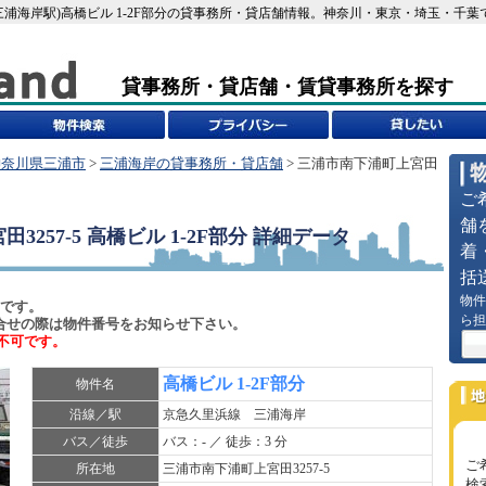
5(三浦海岸駅)高橋ビル 1-2F部分の貸事務所・貸店舗情報。神奈川・東京・埼玉・千葉
貸事務所・貸店舗・賃貸事務所を探す
神奈川県三浦市
>
三浦海岸の貸事務所・貸店舗
> 三浦市南下浦町上宮田
ご
舗
257-5 高橋ビル 1-2F部分
詳細データ
着
括
物件
 です。
ら担
)でお問合せの際は物件番号をお知らせ下さい。
不可です。
高橋ビル 1-2F部分
物件名
沿線／駅
京急久里浜線 三浦海岸
バス／徒歩
バス：- ／ 徒歩：3 分
ご
所在地
三浦市南下浦町上宮田3257-5
検