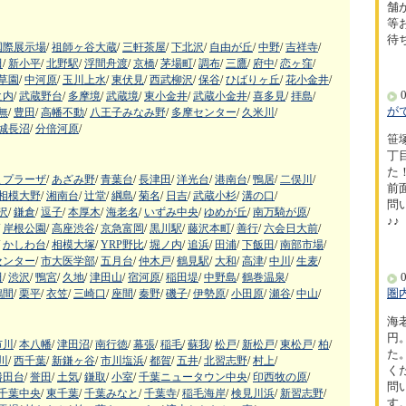
舗
等
待
国際展示場
/
祖師ヶ谷大蔵
/
三軒茶屋
/
下北沢
/
自由が丘
/
中野
/
吉祥寺
/
田
/
新小平
/
北野駅
/
浮間舟渡
/
京橋
/
茅場町
/
調布
/
三鷹
/
府中
/
恋ヶ窪
/
草園
/
中河原
/
玉川上水
/
東伏見
/
西武柳沢
/
保谷
/
ひばりヶ丘
/
花小金井
/
0
之内
/
武蔵野台
/
多摩境
/
武蔵境
/
東小金井
/
武蔵小金井
/
喜多見
/
拝島
/
が
無
/
豊田
/
高幡不動
/
八王子みなみ野
/
多摩センター
/
久米川
/
城長沼
/
分倍河原
/
笹
丁
た！
まプラーザ
/
あざみ野
/
青葉台
/
長津田
/
洋光台
/
港南台
/
鴨居
/
二俣川
/
前
相模大野
/
湘南台
/
辻堂
/
綱島
/
菊名
/
日吉
/
武蔵小杉
/
溝の口
/
問
沢
/
鎌倉
/
逗子
/
本厚木
/
海老名
/
いずみ中央
/
ゆめが丘
/
南万騎が原
/
♪♪
岸根公園
/
高座渋谷
/
京急富岡
/
黒川駅
/
藤沢本町
/
善行
/
六会日大前
/
かしわ台
/
相模大塚
/
YRP野比
/
堀ノ内
/
追浜
/
田浦
/
下飯田
/
南部市場
/
センター
/
市大医学部
/
五月台
/
仲木戸
/
鶴見駅
/
大和
/
高津
/
中川
/
生麦
/
0
田
/
渋沢
/
鴨宮
/
久地
/
津田山
/
宿河原
/
稲田堤
/
中野島
/
鶴巻温泉
/
圏
鶴間
/
栗平
/
衣笠
/
三崎口
/
座間
/
秦野
/
磯子
/
伊勢原
/
小田原
/
瀬谷
/
中山
/
海
円
市川
/
本八幡
/
津田沼
/
南行徳
/
幕張
/
稲毛
/
蘇我
/
松戸
/
新松戸
/
東松戸
/
柏
/
た
川
/
西千葉
/
新鎌ヶ谷
/
市川塩浜
/
都賀
/
五井
/
北習志野
/
村上
/
く
勝田台
/
誉田
/
土気
/
鎌取
/
小室
/
千葉ニュータウン中央
/
印西牧の原
/
問
千葉中央
/
東千葉
/
千葉みなと
/
千葉寺
/
稲毛海岸
/
検見川浜
/
新習志野
/
す