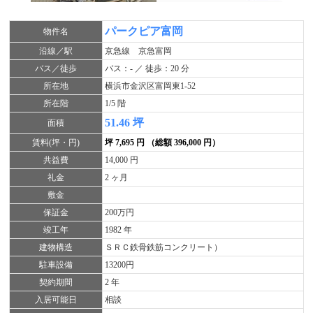
パークピア富岡
物件名
沿線／駅
京急線 京急富岡
バス／徒歩
バス：- ／ 徒歩：20 分
所在地
横浜市金沢区富岡東1-52
所在階
1/5 階
51.46 坪
面積
賃料(坪・円)
坪 7,695 円 （総額 396,000 円）
共益費
14,000 円
礼金
2 ヶ月
敷金
保証金
200万円
竣工年
1982 年
建物構造
ＳＲＣ鉄骨鉄筋コンクリート）
駐車設備
13200円
契約期間
2 年
入居可能日
相談