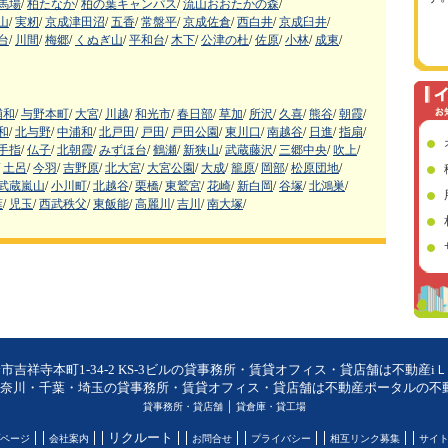
馬場
/
柏たなか
/
柏の葉キャンパス
/
流山おおたかの森
/
山
/
実籾
/
京成津田沼
/
五香
/
常盤平
/
京成佐倉
/
西白井
/
京成臼井
/
台
/
川間
/
梅郷
/
くぬぎ山
/
平和台
/
木下
/
公津の杜
/
佐原
/
小林
/
成東
/
浦和
/
与野本町
/
大宮
/
川越
/
和光市
/
春日部
/
草加
/
所沢
/
久喜
/
熊谷
/
朝霞
/
和
/
北与野
/
中浦和
/
北戸田
/
戸田
/
戸田公園
/
東川口
/
南越谷
/
日進
/
指扇
/
手指
/
仏子
/
北朝霞
/
みずほ台
/
鶴瀬
/
新狭山
/
武蔵藤沢
/
三郷中央
/
吹上
/
土呂
/
今羽
/
吉野原
/
北大宮
/
大宮公園
/
大成
/
籠原
/
岡部
/
松原団地
/
武蔵嵐山
/
小川町
/
北越谷
/
栗橋
/
東鷲宮
/
花崎
/
新白岡
/
谷塚
/
北鴻巣
/
葉
/
児玉
/
西武秩父
/
東飯能
/
高麗川
/
吉川
/
南大塚
/
市吉祥寺本町1-34-2 KS-3ビルの貸事務所・賃貸オフィス・貸店舗は不動産i
奈川・千葉・埼玉の貸事務所・賃貸オフィス・貸店舗は不動産ポータルの不動産
｜
貸事務所・貸店舗
貸倉庫・貸工場
リクルート
ページ
会社案内
お問合せ
プライバシー
相互リンク募集
サイ