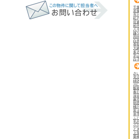
千
若
市
松
佐
柏
八
鎌
四
白
香
大
多
芝
白
さ
見
緑
川
飯
春
深
蕨
朝
桶
富
幸
ふ
毛
小
と
上
栗