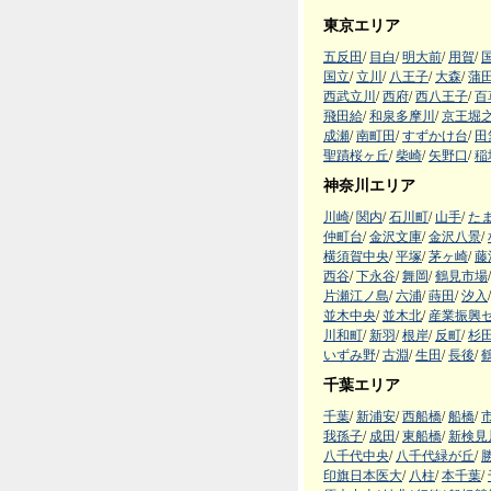
東京エリア
五反田
/
目白
/
明大前
/
用賀
/
国立
/
立川
/
八王子
/
大森
/
蒲
西武立川
/
西府
/
西八王子
/
百
飛田給
/
和泉多摩川
/
京王堀
成瀬
/
南町田
/
すずかけ台
/
田
聖蹟桜ヶ丘
/
柴崎
/
矢野口
/
稲
神奈川エリア
川崎
/
関内
/
石川町
/
山手
/
た
仲町台
/
金沢文庫
/
金沢八景
/
横須賀中央
/
平塚
/
茅ヶ崎
/
藤
西谷
/
下永谷
/
舞岡
/
鶴見市場
/
片瀬江ノ島
/
六浦
/
蒔田
/
汐入
/
並木中央
/
並木北
/
産業振興
川和町
/
新羽
/
根岸
/
反町
/
杉
いずみ野
/
古淵
/
生田
/
長後
/
千葉エリア
千葉
/
新浦安
/
西船橋
/
船橋
/
我孫子
/
成田
/
東船橋
/
新検見
八千代中央
/
八千代緑が丘
/
印旗日本医大
/
八柱
/
本千葉
/