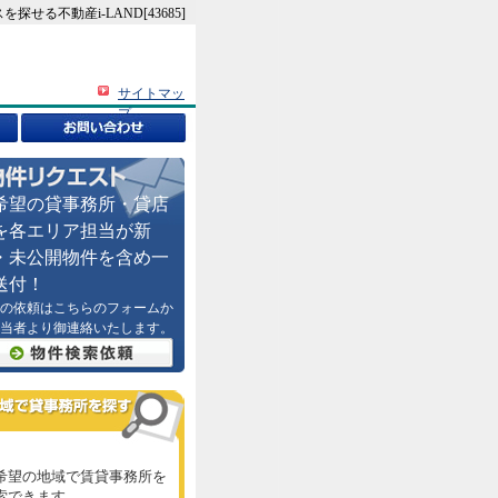
る不動産i-LAND[43685]
サイトマッ
プ
希望の貸事務所・貸店
を各エリア担当が新
・未公開物件を含め一
送付！
の依頼はこちらのフォームか
当者より御連絡いたします。
希望の地域で賃貸事務所を
索できます。