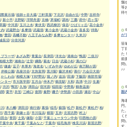
舗
等
待
国際展示場
/
祖師ヶ谷大蔵
/
三軒茶屋
/
下北沢
/
自由が丘
/
中野
/
吉祥寺
/
田
/
新小平
/
北野駅
/
浮間舟渡
/
京橋
/
茅場町
/
調布
/
三鷹
/
府中
/
恋ヶ窪
/
草園
/
中河原
/
玉川上水
/
東伏見
/
西武柳沢
/
保谷
/
ひばりヶ丘
/
花小金井
/
0
之内
/
武蔵野台
/
多摩境
/
武蔵境
/
東小金井
/
武蔵小金井
/
喜多見
/
拝島
/
が
無
/
豊田
/
高幡不動
/
八王子みなみ野
/
多摩センター
/
久米川
/
城長沼
/
分倍河原
/
笹
丁
た！
まプラーザ
/
あざみ野
/
青葉台
/
長津田
/
洋光台
/
港南台
/
鴨居
/
二俣川
/
前
相模大野
/
湘南台
/
辻堂
/
綱島
/
菊名
/
日吉
/
武蔵小杉
/
溝の口
/
問
沢
/
鎌倉
/
逗子
/
本厚木
/
海老名
/
いずみ中央
/
ゆめが丘
/
南万騎が原
/
♪♪
岸根公園
/
高座渋谷
/
京急富岡
/
黒川駅
/
藤沢本町
/
善行
/
六会日大前
/
かしわ台
/
相模大塚
/
YRP野比
/
堀ノ内
/
追浜
/
田浦
/
下飯田
/
南部市場
/
センター
/
市大医学部
/
五月台
/
仲木戸
/
鶴見駅
/
大和
/
高津
/
中川
/
生麦
/
0
田
/
渋沢
/
鴨宮
/
久地
/
津田山
/
宿河原
/
稲田堤
/
中野島
/
鶴巻温泉
/
圏
鶴間
/
栗平
/
衣笠
/
三崎口
/
座間
/
秦野
/
磯子
/
伊勢原
/
小田原
/
瀬谷
/
中山
/
海
円
市川
/
本八幡
/
津田沼
/
南行徳
/
幕張
/
稲毛
/
蘇我
/
松戸
/
新松戸
/
東松戸
/
柏
/
た
川
/
西千葉
/
新鎌ヶ谷
/
市川塩浜
/
都賀
/
五井
/
北習志野
/
村上
/
く
勝田台
/
誉田
/
土気
/
鎌取
/
小室
/
千葉ニュータウン中央
/
印西牧の原
/
問
千葉中央
/
東千葉
/
千葉みなと
/
千葉寺
/
稲毛海岸
/
検見川浜
/
新習志野
/
す