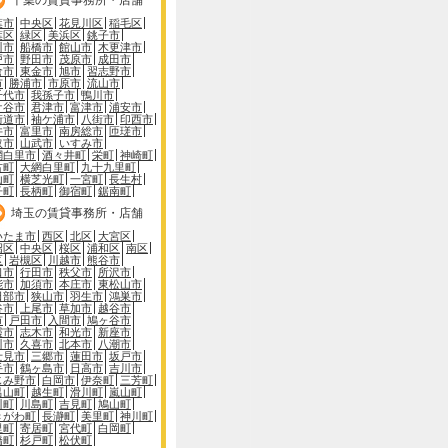
葉市
中央区
花見川区
稲毛区
葉区
緑区
美浜区
銚子市
川市
船橋市
館山市
木更津市
戸市
野田市
茂原市
成田市
倉市
東金市
旭市
習志野市
市
勝浦市
市原市
流山市
千代市
我孫子市
鴨川市
ケ谷市
君津市
富津市
浦安市
街道市
袖ケ浦市
八街市
印西市
井市
富里市
南房総市
匝瑳市
取市
山武市
いすみ市
網白里市
酒々井町
栄町
神崎町
古町
大網白里町
九十九里町
山町
横芝光町
一宮町
長生村
子町
長柄町
御宿町
鋸南町
埼玉の賃貸事務所・店舗
いたま市
西区
北区
大宮区
沼区
中央区
桜区
浦和区
南区
区
岩槻区
川越市
熊谷市
口市
行田市
秩父市
所沢市
能市
加須市
本庄市
東松山市
日部市
狭山市
羽生市
鴻巣市
谷市
上尾市
草加市
越谷市
市
戸田市
入間市
鳩ヶ谷市
霞市
志木市
和光市
新座市
川市
久喜市
北本市
八潮市
士見市
三郷市
蓮田市
坂戸市
手市
鶴ヶ島市
日高市
吉川市
じみ野市
白岡市
伊奈町
三芳町
呂山町
越生町
滑川町
嵐山町
川町
川島町
吉見町
鳩山町
きがわ町
長瀞町
美里町
神川町
里町
寄居町
宮代町
白岡町
橋町
杉戸町
松伏町