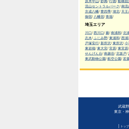
原木中山
/
妙典
/
行徳
/
船橋競
流山セントラルパーク
/
南流
京成八幡
/
豊四季
/
湖北
/
天王
御宿
/
八幡宿
/
青堀
/
埼玉エリア
川口
/
西川口
/
蕨
/
南浦和
/
北
志木
/
ふじみ野
/
東浦和
/
西浦
戸塚安行
/
新所沢
/
東所沢
/
小
東岩槻
/
東大宮
/
宮原
/
東宮原
/
せんげん台
/
南越谷
/
北坂戸
/
東武動物公園
/
航空公園
/
若
武蔵野
東京・神
トップ