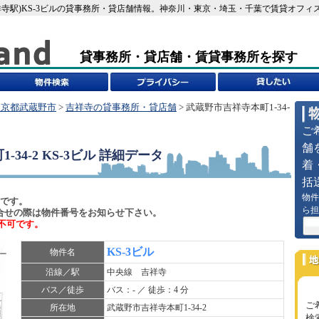
吉祥寺駅)KS-3ビルの貸事務所・貸店舗情報。神奈川・東京・埼玉・千葉で賃貸オフィスを探せ
貸事務所・貸店舗・賃貸事務所を探す
東京都武蔵野市
>
吉祥寺の貸事務所・貸店舗
> 武蔵野市吉祥寺本町1-34-
ご
舗
34-2 KS-3ビル
詳細データ
着
括
物件
 です。
ら担
)でお問合せの際は物件番号をお知らせ下さい。
不可です。
KS-3ビル
物件名
沿線／駅
中央線 吉祥寺
バス／徒歩
バス：- ／ 徒歩：4 分
ご
所在地
武蔵野市吉祥寺本町1-34-2
検