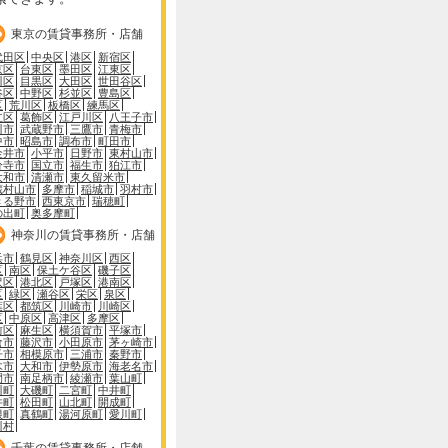
東京の賃貸事務所・店舗
代田区
中央区
港区
新宿区
京区
台東区
墨田区
江東区
川区
目黒区
大田区
世田谷区
谷区
中野区
杉並区
豊島区
区
荒川区
板橋区
練馬区
立区
葛飾区
江戸川区
八王子市
川市
武蔵野市
三鷹市
青梅市
中市
昭島市
調布市
町田市
金井市
小平市
日野市
東村山市
分寺市
国立市
福生市
狛江市
大和市
清瀬市
東久留米市
蔵村山市
多摩市
稲城市
羽村市
きる野市
西東京市
瑞穂町
の出町
奥多摩町
神奈川の賃貸事務所・店舗
浜市
鶴見区
神奈川区
西区
区
南区
保土ケ谷区
磯子区
沢区
港北区
戸塚区
港南区
区
緑区
瀬谷区
栄区
泉区
葉区
都筑区
川崎市
川崎区
区
中原区
高津区
多摩区
前区
麻生区
横須賀市
平塚市
倉市
藤沢市
小田原市
茅ヶ崎市
子市
相模原市
三浦市
秦野市
木市
大和市
伊勢原市
海老名市
間市
南足柄市
綾瀬市
葉山町
川町
大磯町
二宮町
中井町
井町
松田町
山北町
開成町
根町
真鶴町
湯河原町
愛川町
川村
千葉の賃貸事務所・店舗