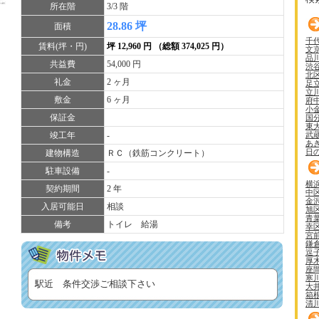
所在階
3/3 階
28.86 坪
面積
千
賃料(坪・円)
坪 12,960 円 （総額 374,025 円）
文
品
共益費
54,000 円
渋
北
礼金
2 ヶ月
足
立
敷金
6 ヶ月
府
小
保証金
国
東
武
竣工年
-
あ
日
建物構造
ＲＣ（鉄筋コンクリート）
駐車設備
-
横
契約期間
2 年
中
金
入居可能日
相談
旭
青
備考
トイレ 給湯
幸
宮
鎌
逗
厚
座
寒
駅近 条件交渉ご相談下さい
大
箱
清