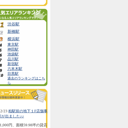
渋谷駅
新橋駅
横浜駅
東京駅
神田駅
池袋駅
品川駅
新宿駅
六本木駅
目黒駅
過去のランキングはこち
ら
2/23
柏駅前の地下１F店舗事
所が出ました♪♪
1,000円、面積59.98坪の貸店