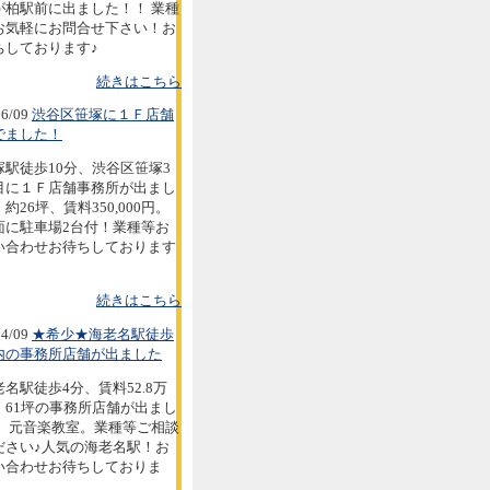
が柏駅前に出ました！！ 業種
お気軽にお問合せ下さい！お
ちしております♪
続きはこちら
6/09
渋谷区笹塚に１Ｆ店舗
でました！
塚駅徒歩10分、渋谷区笹塚3
目に１Ｆ店舗事務所が出まし
約26坪、賃料350,000円。
面に駐車場2台付！業種等お
い合わせお待ちしております
続きはこちら
4/09
★希少★海老名駅徒歩
内の事務所店舗が出ました
老名駅徒歩4分、賃料52.8万
。61坪の事務所店舗が出まし
。 元音楽教室。業種等ご相談
ださい♪人気の海老名駅！お
い合わせお待ちしておりま
。