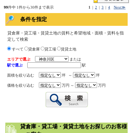
99
件中 1件から30件まで表示
1
|
2
|
3
|
4
Next≫
条件を指定
貸倉庫・貸工場・賃貸土地の賃料と希望地域・面積・賃料を指
定して検索
すべて
貸倉庫
貸工場
賃貸土地
エリアで選ぶ
または
駅で選ぶ
駅
面積を絞り込む
坪 ～
坪
価格を絞り込む
万円 ～
万円
貸倉庫・貸工場・賃貸土地をお探しのお客様