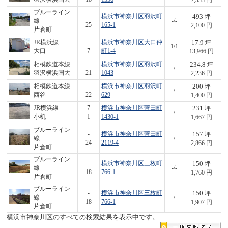
7,333 円
ブルーライン
493
-
横浜市神奈川区羽沢町
坪
線
-/-
1,
25
165-1
2,100 円
片倉町
17.9
JR横浜線
-
横浜市神奈川区大口仲
坪
1/1
2
大口
7
町1-4
13,966 円
234.8
相模鉄道本線
-
横浜市神奈川区羽沢町
坪
-/-
5
羽沢横浜国大
21
1043
2,236 円
200
相模鉄道本線
-
横浜市神奈川区羽沢町
坪
-/-
2
西谷
22
629
1,400 円
231
JR横浜線
7
横浜市神奈川区菅田町
坪
-/-
3
小机
1
1430-1
1,667 円
ブルーライン
157
-
横浜市神奈川区菅田町
坪
線
-/-
4
24
2119-4
2,866 円
片倉町
ブルーライン
150
-
横浜市神奈川区三枚町
坪
線
-/-
2
18
766-1
1,760 円
片倉町
ブルーライン
150
-
横浜市神奈川区三枚町
坪
線
-/-
2
18
766-1
1,907 円
片倉町
横浜市神奈川区のすべての検索結果を表示中です。