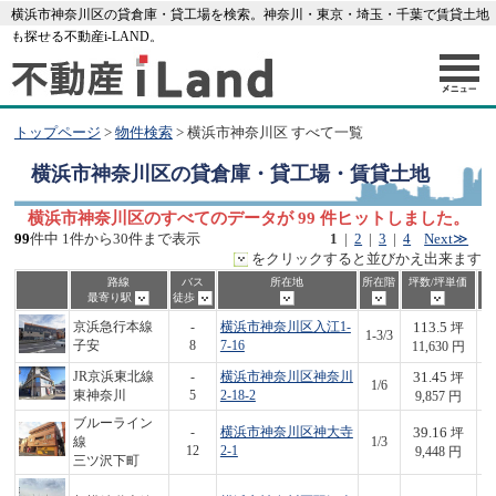
横浜市神奈川区の貸倉庫・貸工場を検索。神奈川・東京・埼玉・千葉で賃貸土地
も探せる不動産i-LAND。
トップページ
>
物件検索
> 横浜市神奈川区 すべて一覧
横浜市神奈川区
の貸倉庫・貸工場・賃貸土地
横浜市神奈川区のすべてのデータが 99 件ヒットしました。
99
件中 1件から30件まで表示
1
|
2
|
3
|
4
Next≫
をクリックすると並びかえ出来ます
路線
バス
所在地
所在階
坪数/坪単価
最寄り駅
徒歩
113.5
京浜急行本線
-
横浜市神奈川区入江1-
坪
1-3/3
1,
子安
8
7-16
11,630 円
31.45
JR京浜東北線
-
横浜市神奈川区神奈川
坪
1/6
3
東神奈川
5
2-18-2
9,857 円
ブルーライン
39.16
-
横浜市神奈川区神大寺
坪
線
1/3
3
12
2-1
9,448 円
三ツ沢下町