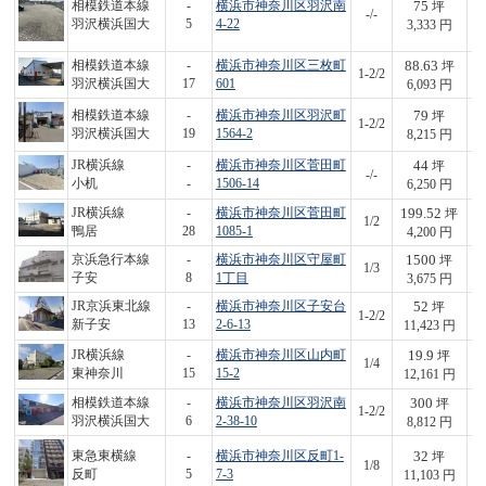
75
相模鉄道本線
-
横浜市神奈川区羽沢南
坪
-/-
2
羽沢横浜国大
5
4-22
3,333 円
88.63
相模鉄道本線
-
横浜市神奈川区三枚町
坪
1-2/2
5
羽沢横浜国大
17
601
6,093 円
79
相模鉄道本線
-
横浜市神奈川区羽沢町
坪
1-2/2
6
羽沢横浜国大
19
1564-2
8,215 円
44
JR横浜線
-
横浜市神奈川区菅田町
坪
-/-
2
小机
-
1506-14
6,250 円
199.52
JR横浜線
-
横浜市神奈川区菅田町
坪
1/2
8
鴨居
28
1085-1
4,200 円
1500
京浜急行本線
-
横浜市神奈川区守屋町
坪
1/3
5,
子安
8
1丁目
3,675 円
52
JR京浜東北線
-
横浜市神奈川区子安台
坪
1-2/2
5
新子安
13
2-6-13
11,423 円
19.9
JR横浜線
-
横浜市神奈川区山内町
坪
1/4
2
東神奈川
15
15-2
12,161 円
300
相模鉄道本線
-
横浜市神奈川区羽沢南
坪
1-2/2
2,
羽沢横浜国大
6
2-38-10
8,812 円
32
東急東横線
-
横浜市神奈川区反町1-
坪
1/8
3
反町
5
7-3
11,103 円