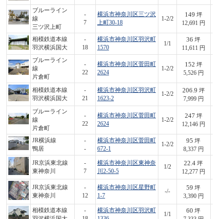
ブルーライン
149
-
横浜市神奈川区三ツ沢
坪
線
1-2/2
1,
7
上町30-18
12,691 円
三ツ沢上町
36
相模鉄道本線
-
横浜市神奈川区羽沢町
坪
1/1
4
羽沢横浜国大
18
1570
11,611 円
ブルーライン
152
-
横浜市神奈川区菅田町
坪
線
1-2/2
8
22
2624
5,526 円
片倉町
206.9
相模鉄道本線
-
横浜市神奈川区羽沢町
坪
1-2/2
1,
羽沢横浜国大
21
1623-2
7,999 円
ブルーライン
247
-
横浜市神奈川区菅田町
坪
線
1-2/2
3,
22
2624
12,146 円
片倉町
95
JR横浜線
-
横浜市神奈川区菅田町
坪
1-2/2
7
鴨居
-
672-1
8,337 円
22.4
JR京浜東北線
-
横浜市神奈川区東神奈
坪
1/2
2
東神奈川
7
川2-50-5
12,277 円
59
JR京浜東北線
-
横浜市神奈川区星野町
坪
-/-
2
東神奈川
12
1-7
3,390 円
60
相模鉄道本線
-
横浜市神奈川区羽沢町
坪
1/1
4
羽沢横浜国大
18
1336