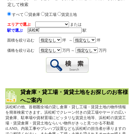
定して検索
すべて
貸倉庫
貸工場
賃貸土地
エリアで選ぶ
または
駅で選ぶ
駅
面積を絞り込む
坪 ～
坪
価格を絞り込む
万円 ～
万円
貸倉庫・貸工場・賃貸土地をお探しのお客様
へご案内
浜松町の他、首都圏全域の貸し倉庫・貸し工場・賃貸土地の物件情報
を簡単検索できます。浜松町でクレーン付きの貸工場やヤードの広い
貸倉庫、駐車場や資材置場にピッタリな賃貸土地等、浜松町の賃貸工
場・賃貸倉庫・賃貸土地ならいい物件がきっと見つかる不動産
iLAND。内装工事やプレハブ設置なども浜松町の担当者が承りますの
でご相談ください。また倉庫・工場・土地を貸されるオーナー様も是