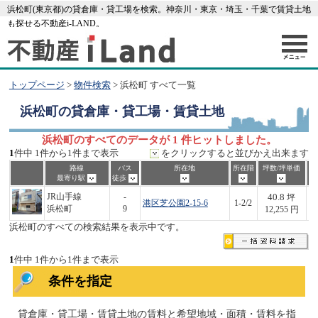
浜松町(東京都)の貸倉庫・貸工場を検索。神奈川・東京・埼玉・千葉で賃貸土地
も探せる不動産i-LAND。
トップページ
>
物件検索
> 浜松町 すべて一覧
浜松町
の貸倉庫・貸工場・賃貸土地
浜松町のすべてのデータが 1 件ヒットしました。
1
件中 1件から1件まで表示
をクリックすると並びかえ出来ます
路線
バス
所在地
所在階
坪数/坪単価
最寄り駅
徒歩
40.8
JR山手線
-
坪
港区芝公園2-15-6
1-2/2
5
浜松町
9
12,255 円
浜松町のすべての検索結果を表示中です。
1
件中 1件から1件まで表示
条件を指定
貸倉庫・貸工場・賃貸土地の賃料と希望地域・面積・賃料を指