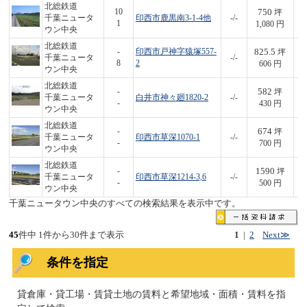
北総鉄道
750
10
坪
千葉ニュータ
印西市鹿黒南3-1-4他
-/-
8
1
1,080 円
ウン中央
北総鉄道
825.5
-
印西市戸神字猿塚557-
坪
千葉ニュータ
-/-
5
8
2
606 円
ウン中央
北総鉄道
582
-
坪
千葉ニュータ
白井市神々廻1820-2
-/-
2
-
430 円
ウン中央
北総鉄道
674
-
坪
千葉ニュータ
印西市草深1070-1
-/-
4
-
700 円
ウン中央
北総鉄道
1590
-
坪
千葉ニュータ
印西市草深1214-3,6
-/-
7
-
500 円
ウン中央
千葉ニュータウン中央のすべての検索結果を表示中です。
45
件中 1件から30件まで表示
1
|
2
Next≫
条件を指定
貸倉庫・貸工場・賃貸土地の賃料と希望地域・面積・賃料を指