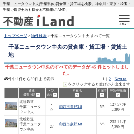
千葉ニュータウン中央(千葉県)の貸倉庫・貸工場を検索。神奈川・東京・埼玉・
千葉で賃貸土地も探せる不動産i-LAND。
トップページ
>
物件検索
> 千葉ニュータウン中央 すべて一覧
千葉ニュータウン中央
の貸倉庫・貸工場・賃貸土
地
千葉ニュータウン中央のすべてのデータが 45 件ヒットしまし
た。
45
件中 1件から30件まで表示
1
|
2
Next≫
をクリックすると並びかえ出来ます
路線
バス
所在地
所在階
坪数/坪単価
最寄り駅
徒歩
北総鉄道
127.57
-
坪
千葉ニュータ
印西市泉野3-8
5/5
6
27
5,390 円
ウン中央
北総鉄道
255.14
-
坪
千葉ニュータ
印西市泉野3-8
5/5
1,
27
5,390 円
ウン中央