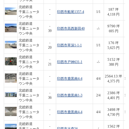
ウン中央
北総鉄道
187
-
坪
千葉ニュータ
印西市船尾1357-4
1/1
7
-
4,118 円
ウン中央
北総鉄道
9790
-
坪
千葉ニュータ
印西市高西新田40
-/-
6,
39
695 円
ウン中央
北総鉄道
176
-
坪
千葉ニュータ
印西市草深1-1-1
1/1
9
20
5,625 円
ウン中央
北総鉄道
5152
-
坪
千葉ニュータ
印西市戸神631-1
-/-
2,
21
388 円
ウン中央
北総鉄道
2564.13
-
坪
千葉ニュータ
印西市鹿黒南4-4
4/4
11
-
4,375 円
ウン中央
北総鉄道
2386
-
坪
千葉ニュータ
印西市鹿黒南1-3
2/4
10
36
4,401 円
ウン中央
北総鉄道
3498
-
坪
千葉ニュータ
印西市鹿黒南4-4
4/4
16
-
4,730 円
ウン中央
北総鉄道
1562
-
坪
千葉ニュータ
印西市大森56
-/-
4