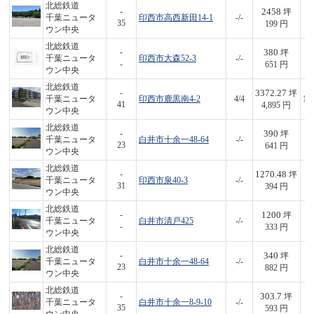
北総鉄道
2458
-
坪
千葉ニュータ
印西市高西新田14-1
-/-
4
35
199 円
ウン中央
北総鉄道
380
-
坪
千葉ニュータ
印西市大森52-3
-/-
2
-
651 円
ウン中央
北総鉄道
3372.27
-
坪
千葉ニュータ
印西市鹿黒南4-2
4/4
16
41
4,895 円
ウン中央
北総鉄道
390
-
坪
千葉ニュータ
白井市十余一48-64
-/-
2
23
641 円
ウン中央
北総鉄道
1270.48
-
坪
千葉ニュータ
印西市泉40-3
-/-
5
31
394 円
ウン中央
北総鉄道
1200
-
坪
千葉ニュータ
白井市清戸425
-/-
4
-
333 円
ウン中央
北総鉄道
340
-
坪
千葉ニュータ
白井市十余一48-64
-/-
3
23
882 円
ウン中央
北総鉄道
303.7
-
坪
千葉ニュータ
白井市十余一8-9-10
-/-
1
35
593 円