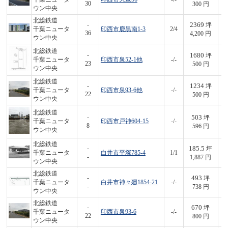
30
300 円
ウン中央
北総鉄道
2369
-
坪
千葉ニュータ
印西市鹿黒南1-3
2/4
9,
36
4,200 円
ウン中央
北総鉄道
1680
-
坪
千葉ニュータ
印西市泉52-1他
-/-
8
23
500 円
ウン中央
北総鉄道
1234
-
坪
千葉ニュータ
印西市泉93-6他
-/-
6
22
500 円
ウン中央
北総鉄道
503
-
坪
千葉ニュータ
印西市戸神604-15
-/-
3
8
596 円
ウン中央
北総鉄道
185.5
-
坪
千葉ニュータ
白井市平塚785-4
1/1
3
-
1,887 円
ウン中央
北総鉄道
493
-
坪
千葉ニュータ
白井市神々廻1854-21
-/-
3
-
738 円
ウン中央
北総鉄道
670
-
坪
千葉ニュータ
印西市泉93-6
-/-
5
22
800 円
ウン中央