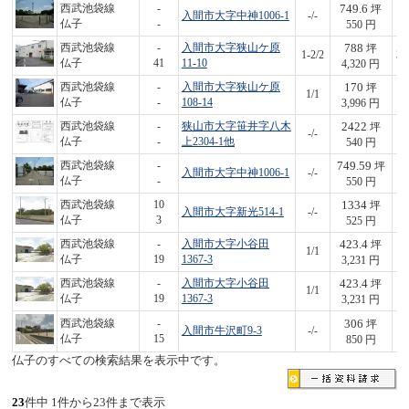
749.6
西武池袋線
-
坪
入間市大字中神1006-1
-/-
4
仏子
-
550 円
788
西武池袋線
-
入間市大字狭山ケ原
坪
1-2/2
3,
仏子
41
11-10
4,320 円
170
西武池袋線
-
入間市大字狭山ケ原
坪
1/1
6
仏子
-
108-14
3,996 円
2422
西武池袋線
-
狭山市大字笹井字八木
坪
-/-
1,
仏子
-
上2304-1他
540 円
749.59
西武池袋線
-
坪
入間市大字中神1006-1
-/-
4
仏子
-
550 円
1334
西武池袋線
10
坪
入間市大字新光514-1
-/-
7
仏子
3
525 円
423.4
西武池袋線
-
入間市大字小谷田
坪
1/1
1,
仏子
19
1367-3
3,231 円
423.4
西武池袋線
-
入間市大字小谷田
坪
1/1
1,
仏子
19
1367-3
3,231 円
306
西武池袋線
-
坪
入間市牛沢町9-3
-/-
2
仏子
15
850 円
仏子のすべての検索結果を表示中です。
23
件中 1件から23件まで表示