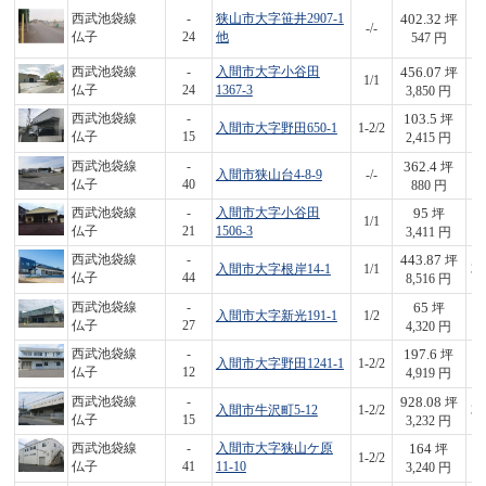
402.32
西武池袋線
-
狭山市大字笹井2907-1
坪
-/-
2
仏子
24
他
547 円
456.07
西武池袋線
-
入間市大字小谷田
坪
1/1
1,
仏子
24
1367-3
3,850 円
103.5
西武池袋線
-
坪
入間市大字野田650-1
1-2/2
2
仏子
15
2,415 円
362.4
西武池袋線
-
坪
入間市狭山台4-8-9
-/-
3
仏子
40
880 円
95
西武池袋線
-
入間市大字小谷田
坪
1/1
3
仏子
21
1506-3
3,411 円
443.87
西武池袋線
-
坪
入間市大字根岸14-1
1/1
3,
仏子
44
8,516 円
65
西武池袋線
-
坪
入間市大字新光191-1
1/2
2
仏子
27
4,320 円
197.6
西武池袋線
-
坪
入間市大字野田1241-1
1-2/2
9
仏子
12
4,919 円
928.08
西武池袋線
-
坪
入間市牛沢町5-12
1-2/2
3,
仏子
15
3,232 円
164
西武池袋線
-
入間市大字狭山ケ原
坪
1-2/2
5
仏子
41
11-10
3,240 円