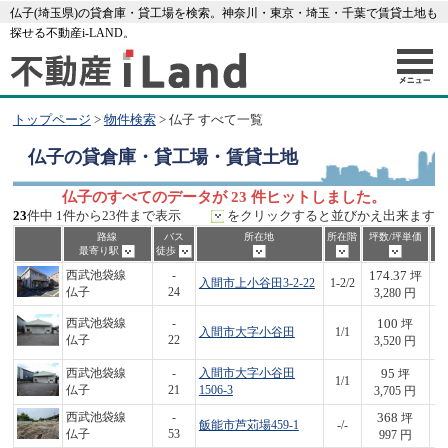
仏子(埼玉県)の貸倉庫・貸工場を検索。神奈川・東京・埼玉・千葉で賃貸土地も
探せる不動産i-LAND。
トップページ
>
物件検索
> 仏子 すべて一覧
仏子
の貸倉庫・貸工場・賃貸土地
仏子のすべてのデータが 23 件ヒットしました。
23
件中 1件から23件まで表示
をクリックすると並びかえ出来ます
路線
バス
所在地
所在階
坪数/坪単価
最寄り駅
徒歩
174.37
西武池袋線
-
坪
入間市上小谷田3-2-22
1-2/2
5
仏子
24
3,280 円
100
西武池袋線
-
坪
入間市大字小谷田
1/1
3
仏子
22
3,520 円
95
西武池袋線
-
入間市大字小谷田
坪
1/1
3
仏子
21
1506-3
3,705 円
368
西武池袋線
-
坪
飯能市芦苅場459-1
-/-
3
仏子
53
997 円