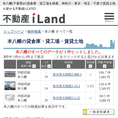
本八幡(千葉県)の貸倉庫・貸工場を検索。神奈川・東京・埼玉・千葉で賃貸土地
も探せる不動産i-LAND。
トップページ
>
物件検索
> 本八幡 すべて一覧
本八幡
の貸倉庫・貸工場・賃貸土地
本八幡のすべてのデータが 3 件ヒットしました。
3
件中 1件から3件まで表示
をクリックすると並びかえ出来ます
路線
バス
所在地
所在階
坪数/坪単価
最寄り駅
徒歩
199.7
JR総武線
-
坪
市川市大和田5-988-1
-/-
3
本八幡
19
1,803 円
128.4
JR総武線
-
坪
市川市大和田1-14-1
1-2/2
7
本八幡
14
5,569 円
60.5
JR総武線
-
坪
市川市大和田5-2-23
-/-
1
本八幡
20
3,080 円
本八幡のすべての検索結果を表示中です。