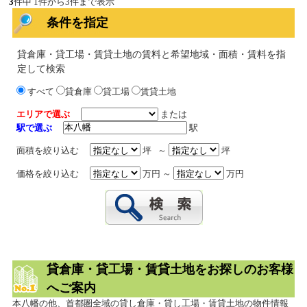
3
件中 1件から3件まで表示
条件を指定
貸倉庫・貸工場・賃貸土地の賃料と希望地域・面積・賃料を指
定して検索
すべて
貸倉庫
貸工場
賃貸土地
エリアで選ぶ
または
駅で選ぶ
駅
面積を絞り込む
坪 ～
坪
価格を絞り込む
万円 ～
万円
貸倉庫・貸工場・賃貸土地をお探しのお客様
へご案内
本八幡の他、首都圏全域の貸し倉庫・貸し工場・賃貸土地の物件情報