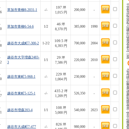
197
-
坪
草加市青柳8-2031-1
-/-
200,000
-
6
1,015 円
46
-
坪
草加市青柳6-54-6
1/2
385,000
1990
0
8,370 円
109.5
-
坪
越谷市大成町7-300-2
1-2/2
700,000
2004
8
6,393 円
29
-
越谷市大字増森2483-
坪
1/1
220,000
2010
2
3
7,586 円
229
-
坪
越谷市東町5-968-1
-/-
230,000
-
0
1,004 円
435.2
-
坪
越谷市東町5-125-1
-/-
526,350
-
7
1,209 円
108
-
坪
越谷市増森203-4
1/1
540,000
2023
1
5,000 円
826
-
坪
越谷市大成町7-477
-/-
980,000
-