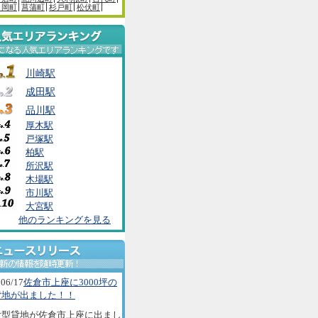
白岡町
菖蒲町
杉戸町
松伏町
川崎駅
成田駅
品川駅
厚木駅
戸塚駅
柏駅
所沢駅
木場駅
市川駅
大宮駅
他のランキングを見る
06/17
佐倉市上座に3000坪の
貸地が出ました！！
大型貸地が佐倉市上座に出まし