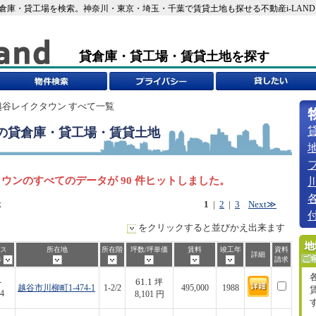
貸倉庫・貸工場を検索。神奈川・東京・埼玉・千葉で賃貸土地も探せる不動産i-LAND
貸倉庫・貸工場・賃貸土地を探す
 越谷レイクタウン すべて一覧
の貸倉庫・貸工場・賃貸土地
ウンのすべてのデータが 90 件ヒットしました。
示
1
|
2
|
3
Next≫
をクリックすると並びかえ出来ます
ス
所在地
所在階
坪数/坪単価
賃料
竣工年
資料
詳細
歩
請求
61.1
-
坪
越谷市川柳町1-474-1
1-2/2
495,000
1988
4
8,101 円