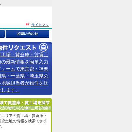
。
サイトマッ
プ
貸工場・貸倉庫・賃貸土
地の最新情報を簡単入力
フォームで東京都・神奈
川県・千葉県・埼玉県の
各地域担当者が物件を送
付します。
各エリアの貸工場・貸倉庫・
賃貸土地の情報を検索できま
す。