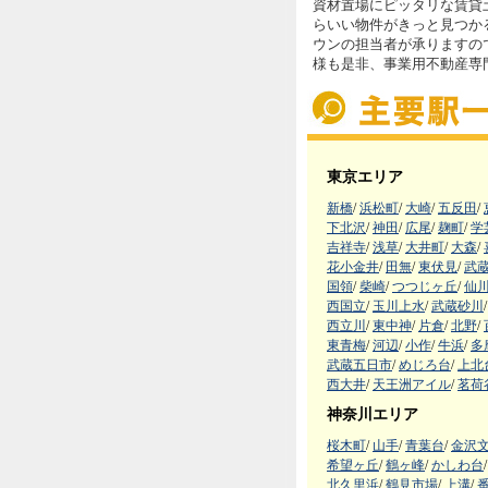
資材置場にピッタリな賃貸
らいい物件がきっと見つかる
ウンの担当者が承りますの
様も是非、事業用不動産専
東京エリア
新橋
/
浜松町
/
大崎
/
五反田
/
下北沢
/
神田
/
広尾
/
麹町
/
学
吉祥寺
/
浅草
/
大井町
/
大森
/
花小金井
/
田無
/
東伏見
/
武
国領
/
柴崎
/
つつじヶ丘
/
仙
西国立
/
玉川上水
/
武蔵砂川
/
西立川
/
東中神
/
片倉
/
北野
/
東青梅
/
河辺
/
小作
/
牛浜
/
多
武蔵五日市
/
めじろ台
/
上北
西大井
/
天王洲アイル
/
茗荷
神奈川エリア
桜木町
/
山手
/
青葉台
/
金沢
希望ヶ丘
/
鶴ヶ峰
/
かしわ台
/
北久里浜
/
鶴見市場
/
上溝
/