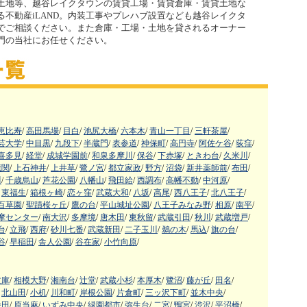
土地等、越谷レイクタウンの賃貸工場・賃貸倉庫・賃貸土地な
不動産iLAND。内装工事やプレハブ設置なども越谷レイクタ
でご相談ください。また倉庫・工場・土地を貸されるオーナー
門の当社にお任せください。
恵比寿
/
高田馬場
/
目白
/
池尻大橋
/
六本木
/
青山一丁目
/
三軒茶屋
/
芸大学
/
中目黒
/
九段下
/
半蔵門
/
表参道
/
神保町
/
高円寺
/
阿佐ケ谷
/
荻窪
/
喜多見
/
経堂
/
成城学園前
/
和泉多摩川
/
保谷
/
下赤塚
/
ときわ台
/
久米川
/
蔵関
/
上石神井
/
上井草
/
鷺ノ宮
/
都立家政
/
野方
/
沼袋
/
新井薬師前
/
布田
/
川
/
千歳烏山
/
芦花公園
/
八幡山
/
飛田給
/
西調布
/
高幡不動
/
中河原
/
東福生
/
箱根ヶ崎
/
恋ヶ窪
/
武蔵大和
/
八坂
/
高尾
/
西八王子
/
北八王子
/
百草園
/
聖蹟桜ヶ丘
/
鷹の台
/
平山城址公園
/
八王子みなみ野
/
相原
/
南平
/
摩センター
/
南大沢
/
多摩境
/
唐木田
/
東秋留
/
武蔵引田
/
秋川
/
武蔵増戸
/
台
/
立飛
/
西府
/
砂川七番
/
武蔵新田
/
二子玉川
/
鵜の木
/
馬込
/
旗の台
/
谷
/
早稲田
/
舎人公園
/
谷在家
/
小竹向原
/
文庫
/
相模大野
/
湘南台
/
辻堂
/
武蔵小杉
/
本厚木
/
鷺沼
/
藤が丘
/
田名
/
北山田
/
小机
/
川和町
/
岸根公園
/
片倉町
/
三ッ沢下町
/
並木中央
/
番田
/
原当麻
/
いずみ中央
/
緑園都市
/
弥生台
/
二宮
/
鴨宮
/
渋沢
/
平沼橋
/