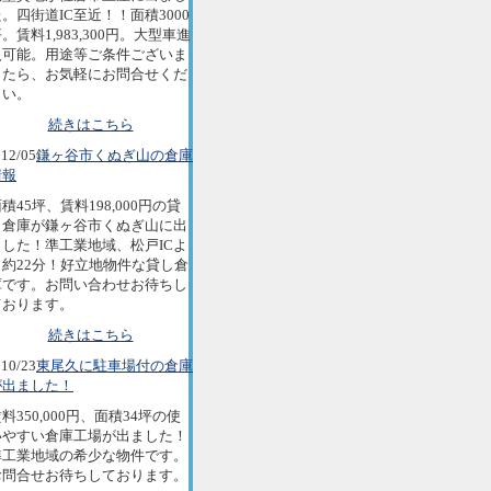
。四街道IC至近！！面積3000
。賃料1,983,300円。大型車進
入可能。用途等ご条件ございま
したら、お気軽にお問合せくだ
さい。
続きはこちら
12/05
鎌ヶ谷市くぬぎ山の倉庫
情報
積45坪、賃料198,000円の貸
し倉庫が鎌ヶ谷市くぬぎ山に出
ました！準工業地域、松戸ICよ
り約22分！好立地物件な貸し倉
庫です。お問い合わせお待ちし
ております。
続きはこちら
10/23
東尾久に駐車場付の倉庫
が出ました！
料350,000円、面積34坪の使
いやすい倉庫工場が出ました！
準工業地域の希少な物件です。
お問合せお待ちしております。