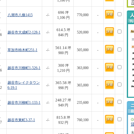
-
1,186 円
696
-
坪
八潮市八條1415
-/-
770,000
-
-
1,106 円
614.5
-
坪
越谷市大成町2-128-1
-/-
520,000
-
6
846 円
561.14
-
坪
草加市柿木町251-1
-/-
505,000
-
-
900 円
300
-
坪
越谷市川柳町1-526-1
-/-
363,000
-
6
1,210 円
365.58
-
越谷市レイクタウン
坪
-/-
365,000
-
2
6-19-1
998 円
248.27
-
坪
越谷市川柳町1-133-1
-/-
235,600
-
-
949 円
815.8
-
坪
越谷市東町3-37-1
-/-
760,100
-
7
932 円