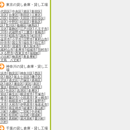
東京の貸し倉庫・貸し工場
千代田区
中央区
港区
新宿区
文京区
台東区
墨田区
江東区
品川区
目黒区
大田区
世田谷区
渋谷区
中野区
杉並区
豊島区
北区
荒川区
板橋区
練馬区
足立区
葛飾区
江戸川区
八王子市
立川市
武蔵野市
三鷹市
青梅市
府中市
昭島市
調布市
町田市
小金井市
小平市
日野市
東村山市
国分寺市
国立市
福生市
狛江市
東大和市
清瀬市
東久留米市
武蔵村山市
多摩市
稲城市
羽村市
あきる野市
西東京市
瑞穂町
日の出町
檜原村
奥多摩町
八丈島 八丈町
神奈川の貸し倉庫・貸し工
場
横浜市
鶴見区
神奈川区
西区
中区
南区
保土ケ谷区
磯子区
金沢区
港北区
戸塚区
港南区
旭区
緑区
瀬谷区
栄区
泉区
青葉区
都筑区
川崎市
川崎区
幸区
中原区
高津区
多摩区
宮前区
麻生区
横須賀市
平塚市
鎌倉市
藤沢市
小田原市
茅ヶ崎市
逗子市
相模原市
三浦市
秦野市
厚木市
大和市
伊勢原市
海老名市
座間市
南足柄市
綾瀬市
葉山町
寒川町
大磯町
二宮町
中井町
大井町
松田町
山北町
開成町
箱根町
真鶴町
湯河原町
愛川町
清川村
千葉の貸し倉庫・貸し工場