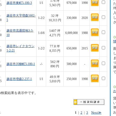
176
-
坪
越谷市東町5-100-3
1/1
979,000
1990
た
5
5,563 円
坪
32
-
越谷市大字増森1602-
坪
1-2/2
330,000
2020
8
5
10,313 円
1407
-
越谷市流通団地3-3-
坪
1-6/6
6,009,000
1988
0
10
4,271 円
77.8
-
越谷市レイクタウン
坪
1-2/2
650,000
2015
面
0
1-2-21
8,355 円
562
-
坪
越谷市川柳町5-180-1
-/-
500,000
-
1
890 円
49.9
-
坪
越谷市増森2-237-1
1/1
250,000
1998
5
5,010 円
の検索結果を表示中です。
賃
示
1
|
2
|
3
Next≫