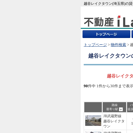
越谷レイクタウン(埼玉県)の
トップページ
>
物件検索
>
越谷レイクタウン
越谷レイクタ
90
件中 1件から30件まで表
路線
バ
最寄り駅
徒
JR武蔵野線
越谷レイクタ
1
ウン