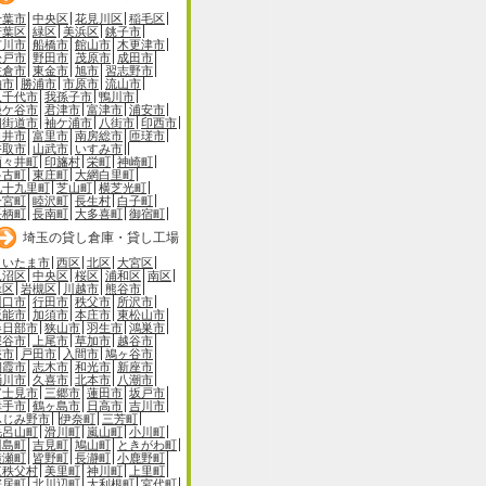
千葉市
中央区
花見川区
稲毛区
若葉区
緑区
美浜区
銚子市
市川市
船橋市
館山市
木更津市
松戸市
野田市
茂原市
成田市
佐倉市
東金市
旭市
習志野市
柏市
勝浦市
市原市
流山市
八千代市
我孫子市
鴨川市
鎌ケ谷市
君津市
富津市
浦安市
四街道市
袖ケ浦市
八街市
印西市
白井市
富里市
南房総市
匝瑳市
香取市
山武市
いすみ市
酒々井町
印旛村
栄町
神崎町
多古町
東庄町
大網白里町
九十九里町
芝山町
横芝光町
一宮町
睦沢町
長生村
白子町
長柄町
長南町
大多喜町
御宿町
埼玉の貸し倉庫・貸し工場
さいたま市
西区
北区
大宮区
見沼区
中央区
桜区
浦和区
南区
緑区
岩槻区
川越市
熊谷市
川口市
行田市
秩父市
所沢市
飯能市
加須市
本庄市
東松山市
春日部市
狭山市
羽生市
鴻巣市
深谷市
上尾市
草加市
越谷市
蕨市
戸田市
入間市
鳩ヶ谷市
朝霞市
志木市
和光市
新座市
桶川市
久喜市
北本市
八潮市
富士見市
三郷市
蓮田市
坂戸市
幸手市
鶴ヶ島市
日高市
吉川市
ふじみ野市
伊奈町
三芳町
毛呂山町
滑川町
嵐山町
小川町
川島町
吉見町
鳩山町
ときがわ町
横瀬町
皆野町
長瀞町
小鹿野町
東秩父村
美里町
神川町
上里町
寄居町
北川辺町
大利根町
宮代町