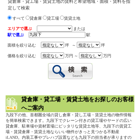
貸倉庫・貸工場・賃貸土地の賃料と希望地域・面積・賃料を指
定して検索
すべて
貸倉庫
貸工場
賃貸土地
エリアで選ぶ
または
駅で選ぶ
駅
面積を絞り込む
坪 ～
坪
価格を絞り込む
万円 ～
万円
貸倉庫・貸工場・賃貸土地をお探しのお客様
へご案内
九段下の他、首都圏全域の貸し倉庫・貸し工場・賃貸土地の物件情報
を簡単検索できます。九段下でクレーン付きの貸工場やヤードの広い
貸倉庫、駐車場や資材置場にピッタリな賃貸土地等、九段下の賃貸工
場・賃貸倉庫・賃貸土地ならいい物件がきっと見つかる不動産
iLAND。内装工事やプレハブ設置なども九段下の担当者が承りますの