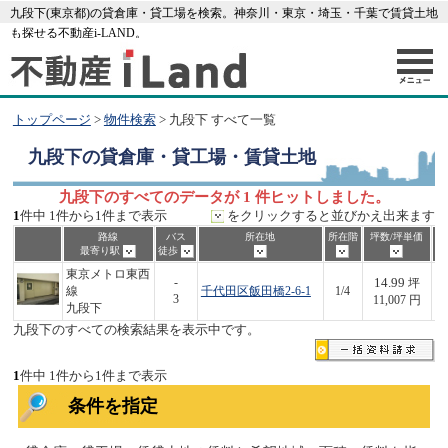
九段下(東京都)の貸倉庫・貸工場を検索。神奈川・東京・埼玉・千葉で賃貸土地
も探せる不動産i-LAND。
トップページ
>
物件検索
> 九段下 すべて一覧
九段下
の貸倉庫・貸工場・賃貸土地
九段下のすべてのデータが 1 件ヒットしました。
1
件中 1件から1件まで表示
をクリックすると並びかえ出来ます
路線
バス
所在地
所在階
坪数/坪単価
最寄り駅
徒歩
東京メトロ東西
14.99
-
坪
線
千代田区飯田橋2-6-1
1/4
1
3
11,007 円
九段下
九段下のすべての検索結果を表示中です。
1
件中 1件から1件まで表示
条件を指定