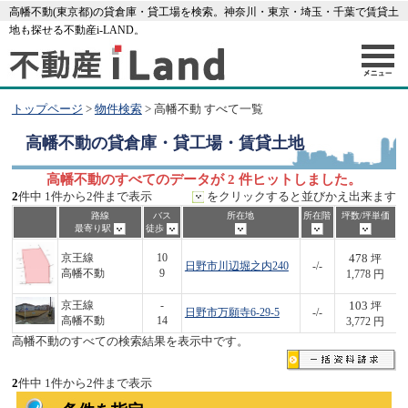
高幡不動(東京都)の貸倉庫・貸工場を検索。神奈川・東京・埼玉・千葉で賃貸土
地も探せる不動産i-LAND。
トップページ
>
物件検索
> 高幡不動 すべて一覧
高幡不動
の貸倉庫・貸工場・賃貸土地
高幡不動のすべてのデータが 2 件ヒットしました。
2
件中 1件から2件まで表示
をクリックすると並びかえ出来ます
路線
バス
所在地
所在階
坪数/坪単価
最寄り駅
徒歩
478
京王線
10
坪
日野市川辺堀之内240
-/-
高幡不動
9
1,778 円
103
京王線
-
坪
日野市万願寺6-29-5
-/-
高幡不動
14
3,772 円
高幡不動のすべての検索結果を表示中です。
2
件中 1件から2件まで表示