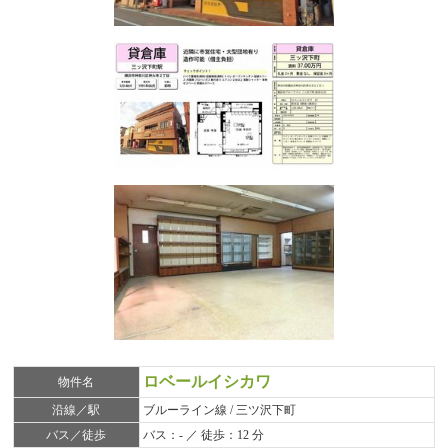
ロベールイシカワ
物件名
沿線／駅
ブルーライン線 / 三ツ沢下町
バス／徒歩
バス：- ／ 徒歩：12 分