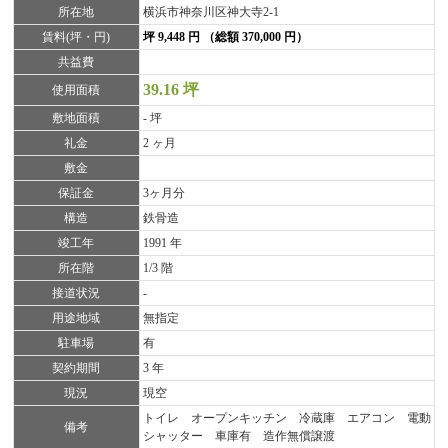
所在地
横浜市神奈川区神大寺2-1
賃料(坪・円)
坪 9,448 円 （総額 370,000 円）
共益費
39.16 坪
使用面積
敷地面積
- 坪
礼金
2 ヶ月
敷金
保証金
3ヶ月分
構造
鉄骨造
竣工年
1991 年
所在階
1/3 階
接道状況
-
用途地域
無指定
駐車場
有
契約期間
3 年
現況
現空
トイレ オープンキッチン 冷蔵庫 エアコン 電動
備考
シャッター 車庫有 造作無償譲渡