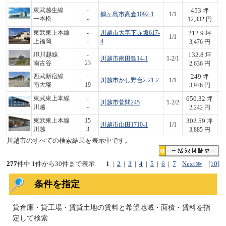
453
東武越生線
-
坪
鶴ヶ島市高倉1092-1
1/1
5,
一本松
-
12,332 円
212.9
東武東上本線
-
川越市大字下赤坂617-
坪
1/1
7
上福岡
-
4
3,476 円
132.8
JR川越線
-
坪
川越市南田島14-1
1-2/1
3
南古谷
23
2,636 円
249
西武新宿線
-
坪
川越市かし野台2-21-2
1/1
9
南大塚
19
3,976 円
650.32
東武東上本線
-
坪
川越市菅間245
1-2/2
1,
川越
-
2,242 円
302.59
東武東上本線
15
坪
川越市山田1710-1
1/1
1,
川越
3
3,885 円
川越市のすべての検索結果を表示中です。
277
件中 1件から30件まで表示
1
|
2
|
3
|
4
|
5
|
6
|
7
Next≫
[10]
条件を指定
貸倉庫・貸工場・賃貸土地の賃料と希望地域・面積・賃料を指
定して検索