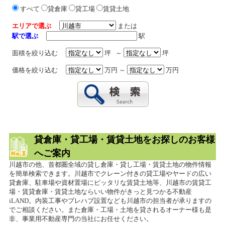
すべて
貸倉庫
貸工場
賃貸土地
エリアで選ぶ
または
駅で選ぶ
駅
面積を絞り込む
坪 ～
坪
価格を絞り込む
万円 ～
万円
貸倉庫・貸工場・賃貸土地をお探しのお客様
へご案内
川越市の他、首都圏全域の貸し倉庫・貸し工場・賃貸土地の物件情報
を簡単検索できます。川越市でクレーン付きの貸工場やヤードの広い
貸倉庫、駐車場や資材置場にピッタリな賃貸土地等、川越市の賃貸工
場・賃貸倉庫・賃貸土地ならいい物件がきっと見つかる不動産
iLAND。内装工事やプレハブ設置なども川越市の担当者が承りますの
でご相談ください。また倉庫・工場・土地を貸されるオーナー様も是
非、事業用不動産専門の当社にお任せください。