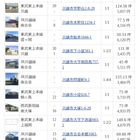
124.58
東武東上本線
20
坪
川越市芳野台2-8-29
1/1
6
川越
-
5,057 円
77.5
JR川越線
-
坪
川越市木野目1234-1
1/1
3
南古谷
8
4,516 円
50.33
東武東上本線
-
坪
川越市鯨井1644-1
1/1
3
霞ヶ関
-
6,120 円
131
東武東上本線
20
坪
川越市下小坂581-1
1-2/2
4
川越
1
3,435 円
45
JR川越線
-
川越市大字南田島757-
坪
1/1
2
南古谷
-
1
5,511 円
155.13
JR川越線
-
坪
川越市問屋町6-1
1-4/4
5
南古谷
-
3,404 円
75
東武東上本線
-
坪
川越市小堤624-7
1/1
4
鶴ヶ島
22
5,733 円
75
西武新宿線
-
坪
川越市大塚1-6-26
1/1
3
南大塚
16
4,933 円
149.6
東武東上本線
12
川越市大字下赤坂663-
坪
1-2/2
7
上福岡
1
1
4,679 円
69.86
JR川越線
15
川越市古谷本郷1663-
坪
1/1
3
南古谷
15
46
5,697 円