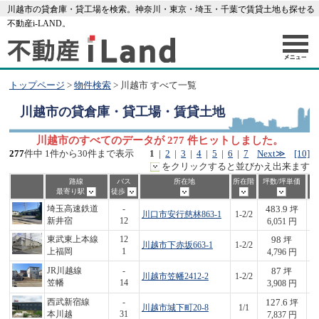
川越市の貸倉庫・貸工場を検索。神奈川・東京・埼玉・千葉で賃貸土地も探せる
不動産i-LAND。
トップページ
>
物件検索
> 川越市 すべて一覧
川越市
の貸倉庫・貸工場・賃貸土地
川越市のすべてのデータが 277 件ヒットしました。
277
件中 1件から30件まで表示
1
|
2
|
3
|
4
|
5
|
6
|
7
Next≫
[10]
をクリックすると並びかえ出来ます
路線
バス
所在地
所在階
坪数/坪単価
最寄り駅
徒歩
483.9
埼玉高速鉄道
-
坪
川口市安行慈林863-1
1-2/2
2,
新井宿
12
6,051 円
98
東武東上本線
12
坪
川越市下赤坂663-1
1-2/2
4
上福岡
1
4,796 円
87
JR川越線
-
坪
川越市笠幡2412-2
1-2/2
3
笠幡
14
3,908 円
127.6
西武新宿線
-
坪
川越市城下町20-8
1/1
1,
本川越
31
7,837 円