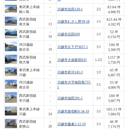
83.64
東武東上本線
-
坪
川越市吉田126-1
2/2
4
鶴ヶ島
-
4,998 円
423.44
西武新宿線
-
坪
川越市むさし野39-18
1/1
1,
南大塚
13
4,182 円
52
西武新宿線
-
坪
川越市石田659
1/1
3
本川越
54
6,154 円
100
JR川越線
-
坪
川越市久下戸3657-1
1/1
3
南古谷
19
3,500 円
1257
西武新宿線
-
坪
川越市大袋新田835
1-2/2
3,
南大塚
8
2,758 円
45
東武東上本線
-
坪
川越市府川145-3
1/2
3
川越
-
6,667 円
55
JR川越線
-
川越市大字南田島757-
坪
1/1
2
南古谷
-
1
4,000 円
180
西武新宿線
-
坪
川越市福田201-1
1/1
6
本川越
-
3,667 円
185.13
東武東上本線
-
坪
川越市新宿町6-34-19
1/1
1,
川越
24
7,994 円
46
西武新宿線
-
坪
川越市藤倉2-12-19
1/1
3
新狭山
20
7,174 円